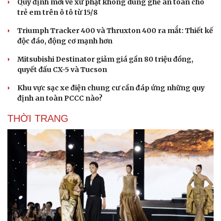
Quy định mới về xử phạt không dùng ghế an toàn cho
trẻ em trên ô tô từ 15/8
Triumph Tracker 400 và Thruxton 400 ra mắt: Thiết kế
độc đáo, động cơ mạnh hơn
Mitsubishi Destinator giảm giá gần 80 triệu đồng,
quyết đấu CX-5 và Tucson
Doanh nghiệp
Công nghệ
Khu vực sạc xe điện chung cư cần đáp ứng những quy
Thông tin doanh nghiệp
Sành điệu
định an toàn PCCC nào?
Doanh nghiệp 24h
Tin Công nghệ
Doanh nhân
Trải nghiệm
THỜI TRANG
Vì cộng đồng
Chuyển đổi số