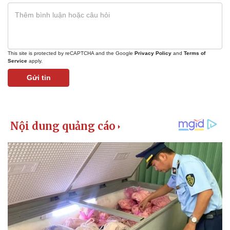
This site is protected by reCAPTCHA and the Google
Privacy Policy
and
Terms of
Service
apply.
Gửi tin