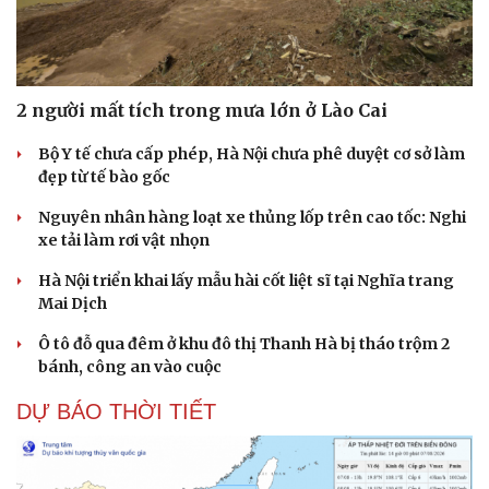
2 người mất tích trong mưa lớn ở Lào Cai
Bộ Y tế chưa cấp phép, Hà Nội chưa phê duyệt cơ sở làm
đẹp từ tế bào gốc
Nguyên nhân hàng loạt xe thủng lốp trên cao tốc: Nghi
xe tải làm rơi vật nhọn
Hà Nội triển khai lấy mẫu hài cốt liệt sĩ tại Nghĩa trang
Mai Dịch
Ô tô đỗ qua đêm ở khu đô thị Thanh Hà bị tháo trộm 2
bánh, công an vào cuộc
DỰ BÁO THỜI TIẾT