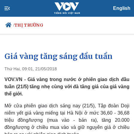
English
THỊ TRƯỜNG
/
Giá vàng tăng sáng đầu tuần
Chính trị
Xã hội
Đảng
Tin 24h
Thứ Hai, 09:01, 21/05/2018
Tổ chức nhân sự
Dự báo thời tiết
Quốc hội
Giáo dục
VOV.VN - Giá vàng trong nước ở phiên giao dịch đầu
Nhận diện sự thật
Dấu ấn VOV
tuần (21/5) tăng nhẹ cùng với đà tăng giá của giá vàng
Việc làm
thế giới.
Biển đảo
Mở cửa phiên giao dịch sáng nay (21/5), Tập đoàn Doji
niêm yết giá vàng miếng tại Hà Nội ở mức 36,60 - 36,68
triệu đồng/lượng (mua vào - bán ra), tăng 20.000
đồng/lượng ở chiều mua vào và giữ nguyên giá ở chiều