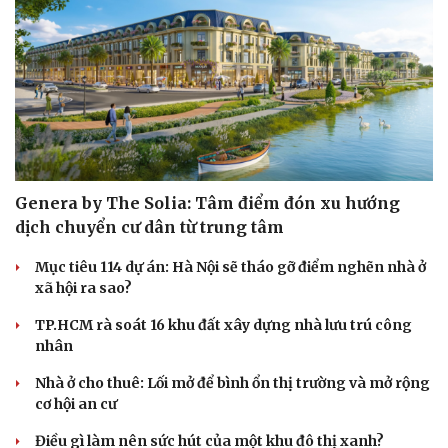
Genera by The Solia: Tâm điểm đón xu hướng
dịch chuyển cư dân từ trung tâm
Mục tiêu 114 dự án: Hà Nội sẽ tháo gỡ điểm nghẽn nhà ở
xã hội ra sao?
TP.HCM rà soát 16 khu đất xây dựng nhà lưu trú công
nhân
Nhà ở cho thuê: Lối mở để bình ổn thị trường và mở rộng
cơ hội an cư
Điều gì làm nên sức hút của một khu đô thị xanh?