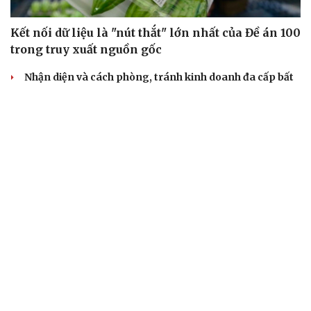
Kết nối dữ liệu là "nút thắt" lớn nhất của Đề án 100
trong truy xuất nguồn gốc
Nhận diện và cách phòng, tránh kinh doanh đa cấp bất
hợp pháp
Siết chặt hoạt động đào tạo bán hàng đa cấp
Tuân thủ pháp luật là chiến lược kinh doanh bền vững
của ngành bán hàng đa cấp
Cảnh báo thuốc giả Clorocid TW3 và yêu cầu thu hồi
khẩn
TỶ GIÁ