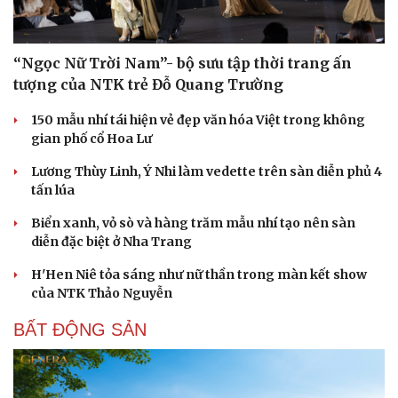
“Ngọc Nữ Trời Nam”- bộ sưu tập thời trang ấn
tượng của NTK trẻ Đỗ Quang Trường
150 mẫu nhí tái hiện vẻ đẹp văn hóa Việt trong không
gian phố cổ Hoa Lư
Lương Thùy Linh, Ý Nhi làm vedette trên sàn diễn phủ 4
tấn lúa
Biển xanh, vỏ sò và hàng trăm mẫu nhí tạo nên sàn
diễn đặc biệt ở Nha Trang
H'Hen Niê tỏa sáng như nữ thần trong màn kết show
của NTK Thảo Nguyễn
BẤT ĐỘNG SẢN