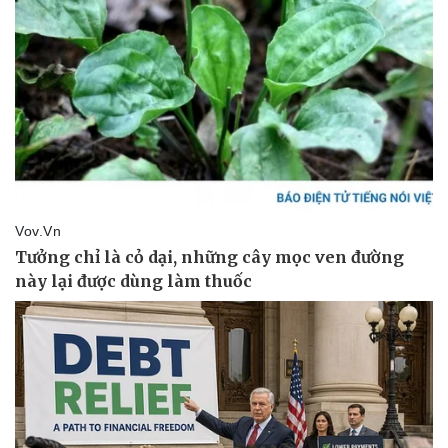
Pháp luật
Quân sự - Quốc phòng
Vụ án
Vũ khí
Tin nóng
Việt Nam
Tư vấn luật
Phân tích