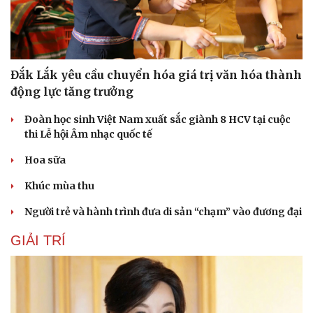
Đắk Lắk yêu cầu chuyển hóa giá trị văn hóa thành
động lực tăng trưởng
Đoàn học sinh Việt Nam xuất sắc giành 8 HCV tại cuộc
thi Lễ hội Âm nhạc quốc tế
Văn hóa
Giải trí
Sân khấu - Điện ảnh
Nghệ sĩ
Hoa sữa
Văn học
Thời trang
Khúc mùa thu
Âm nhạc
Sao Việt
Di sản
Người trẻ và hành trình đưa di sản “chạm” vào đương đại
GIẢI TRÍ