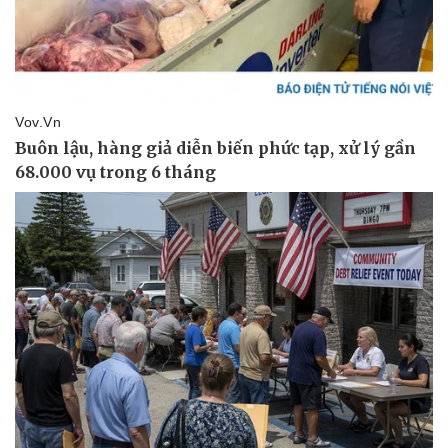
Kinh tế
Thị trường
Bất động sản
Giá vàng
Khởi nghiệp
Tiêu dùng
Tỷ giá
Chứng khoán
Giá cà phê