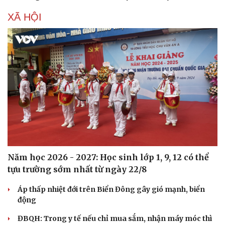
XÃ HỘI
Sức khỏe
Đời sống
Dinh dưỡng - món ngon
Nhà đẹp
Cây thuốc
Blog
Sản phụ khoa
Tình yêu - Gia đình
Nhi khoa
Nam khoa
Làm đẹp - giảm cân
Phòng mạch online
Ăn sạch sống khỏe
Năm học 2026 - 2027: Học sinh lớp 1, 9, 12 có thể
tựu trường sớm nhất từ ngày 22/8
Áp thấp nhiệt đới trên Biển Đông gây gió mạnh, biển
động
ĐBQH: Trong y tế nếu chỉ mua sắm, nhận máy móc thì