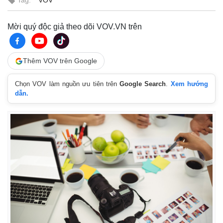
Tag:
VOV
Mời quý độc giả theo dõi VOV.VN trên
Thêm VOV trên Google
Chọn VOV làm nguồn ưu tiên trên
Google Search
.
Xem hướng
dẫn.
Thế giới
Multimedia
Quan sát
Video
Cuộc sống đó đây
Ảnh
Hồ sơ
E-Magazine
Infographic