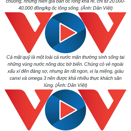
chuộng, nhưng hiện giá bán ốc lông khá rẻ, chỉ từ 20.000-
40.000 đồng/kg ốc lông sống. (Ảnh: Dân Việt)
Thế giới
Multim
Quan sát
Video
Cuộc sống đó đây
Ảnh
Hồ sơ
E-Mag
Cá mặt quỷ là một loài cá nước mặn thường sinh sống tại
Infogr
những vùng nước nông dọc bờ biển. Chúng có vẻ ngoài
xấu xí đến đáng sợ, nhưng ăn rất ngon, vị lạ miệng, giàu
canxi và omega 3 nên được khá nhiều thực khách săn
lùng. (Ảnh: Dân Việt)