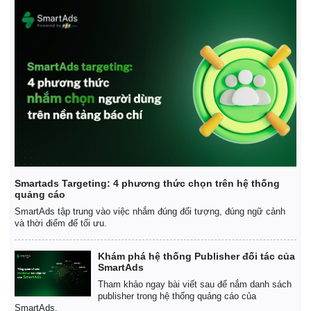
Doanh nghiệp
Công 
Thông tin doanh nghiệp
Sành đ
Doanh nghiệp 24h
Tin Cô
Doanh nhân
Trải n
Vì cộng đồng
Chuyển
Smartads Targeting: 4 phương thức chọn trên hệ thống
quảng cáo
SmartAds tập trung vào việc nhắm đúng đối tượng, đúng ngữ cảnh
và thời điểm để tối ưu.
Khám phá hệ thống Publisher đối tác của
SmartAds
Tham khảo ngay bài viết sau để nắm danh sách
publisher trong hệ thống quảng cáo của
SmartAds.