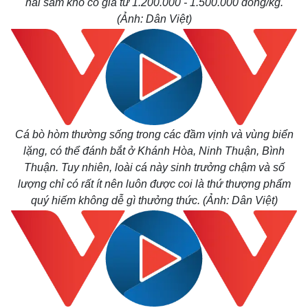
hải sâm khô có giá từ 1.200.000 - 1.500.000 đồng/kg.
(Ảnh: Dân Việt)
Cá bò hòm thường sống trong các đầm vịnh và vùng biển
lặng, có thể đánh bắt ở Khánh Hòa, Ninh Thuận, Bình
Thuận. Tuy nhiên, loài cá này sinh trưởng chậm và số
lượng chỉ có rất ít nên luôn được coi là thứ thượng phẩm
quý hiếm không dễ gì thưởng thức. (Ảnh: Dân Việt)
Pháp luật
Quân s
Vụ án
Vũ khí
Tin nóng
Việt N
Tư vấn luật
Phân t