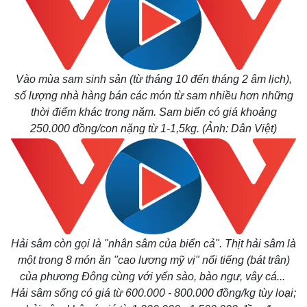
Bất động sản
Giá và
Khởi nghiệp
Tiêu d
Tỷ giá
Chứng
Giá cà
Vào mùa sam sinh sản (từ tháng 10 đến tháng 2 âm lịch),
số lượng nhà hàng bán các món từ sam nhiều hơn những
thời điểm khác trong năm. Sam biển có giá khoảng
250.000 đồng/con nặng từ 1-1,5kg. (Ảnh: Dân Việt)
Hải sâm còn gọi là "nhân sâm của biển cả". Thịt hải sâm là
một trong 8 món ăn "cao lương mỹ vị" nổi tiếng (bát trân)
của phương Đông cùng với yến sào, bào ngư, vây cá...
Hải sâm sống có giá từ 600.000 - 800.000 đồng/kg tùy loại;