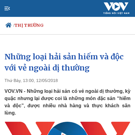
THỊ TRƯỜNG
/
Những loại hải sản hiếm và độc
Chính trị
Xã hội
Đảng
Tin 24
với vẻ ngoài dị thường
Tổ chức nhân sự
Dự báo 
Quốc hội
Giáo d
Thứ Bảy, 13:00, 12/05/2018
Nhận diện sự thật
Dấu ấ
Việc l
VOV.VN - Những loại hải sản có vẻ ngoài dị thường, kỳ
Biển đ
quặc nhưng lại được coi là những món đặc sản “hiếm
và độc”, được nhiều nhà hàng và thực khách săn
lùng.