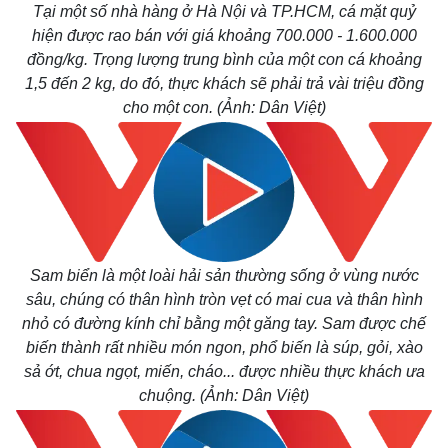
Tại một số nhà hàng ở Hà Nội và TP.HCM, cá mặt quỷ
hiện được rao bán với giá khoảng 700.000 - 1.600.000
đồng/kg. Trọng lượng trung bình của một con cá khoảng
1,5 đến 2 kg, do đó, thực khách sẽ phải trả vài triệu đồng
cho một con. (Ảnh: Dân Việt)
Sam biển là một loài hải sản thường sống ở vùng nước
sâu, chúng có thân hình tròn vẹt có mai cua và thân hình
nhỏ có đường kính chỉ bằng một găng tay.
Sam được chế
biến thành rất nhiều món ngon, phổ biến là súp, gỏi, xào
sả ớt, chua ngọt, miến, cháo... được nhiều thực khách ưa
chuộng. (Ảnh: Dân Việt)
Kinh tế
Thị tr