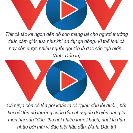
Thịt cá tắc kè ngon đến độ còn mang lại cho người thưởng
thức cảm giác tựa như khi ăn thịt gà đồng. Vì thế loài cá
này còn được nhiều người gọi tên là đặc sản "gà biển".
(Ảnh: Dân trí)
Thể thao
Ô tô - 
Bóng đá
Ô tô
Lịch thi đấu bóng đá
Xe má
Thế giới thể thao
Tư vấ
eSports
Hậu trường
Cá ninja còn có tên gọi khác là cá ''giấu đầu lòi đuôi", bởi
khi bắt lên nó thường cuộn đầu như giấu đi hiện đang là
món hải sản "độc" thu hút nhiều thực khách, nhất là dân
nhậu bởi mùi vị đặc biệt hấp dẫn. (Ảnh: Dân trí)