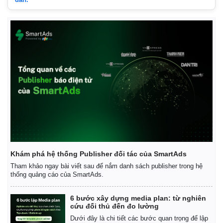
Thế giới
Multimedia
Quan sát
Video
Cuộc sống đó đây
Ảnh
Hồ sơ
E-Magazine
Infographic
Khám phá hệ thống Publisher đối tác của SmartAds
Tham khảo ngay bài viết sau để nắm danh sách publisher trong hệ
thống quảng cáo của SmartAds.
6 bước xây dựng media plan: từ nghiên
cứu đối thủ đến đo lường
Dưới đây là chi tiết các bước quan trọng để lập