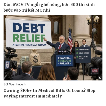
Pháp luật
Quân sự - Quốc phòng
Vụ án
Vũ khí
Tin nóng
Việt Nam
Tư vấn luật
Phân tích