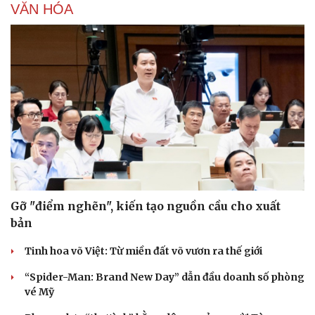
VĂN HÓA
Văn hóa
Giải trí
Sân khấu - Điện ảnh
Nghệ sĩ
Văn học
Thời trang
Âm nhạc
Sao Việt
Di sản
Gỡ "điểm nghẽn", kiến tạo nguồn cầu cho xuất
bản
Tinh hoa võ Việt: Từ miền đất võ vươn ra thế giới
“Spider-Man: Brand New Day” dẫn đầu doanh số phòng
vé Mỹ