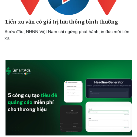
Tiền xu vẫn có giá trị lưu thông bình thường
Thể thao
Ô tô - Xe máy
Bước đầu, NHNN Việt Nam chỉ ngừng phát hành, in đúc mới tiền
Bóng đá
Ô tô
xu.
Lịch thi đấu bóng đá
Xe máy
Thế giới thể thao
Tư vấn
eSports
Hậu trường