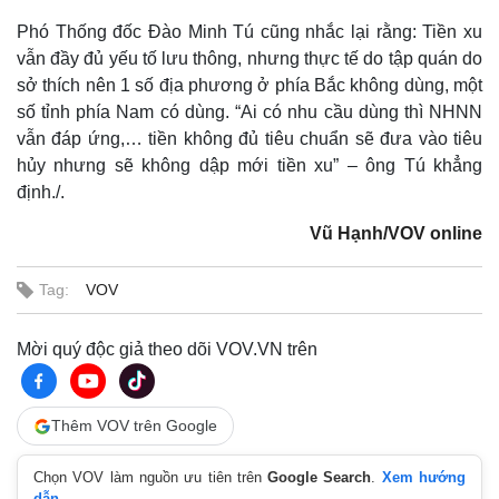
Phó Thống đốc Đào Minh Tú cũng nhắc lại rằng: Tiền xu
vẫn đầy đủ yếu tố lưu thông, nhưng thực tế do tập quán do
sở thích nên 1 số địa phương ở phía Bắc không dùng, một
số tỉnh phía Nam có dùng. “Ai có nhu cầu dùng thì NHNN
vẫn đáp ứng,… tiền không đủ tiêu chuẩn sẽ đưa vào tiêu
hủy nhưng sẽ không dập mới tiền xu” – ông Tú khẳng
định./.
Vũ Hạnh/VOV online
Tag:
VOV
Mời quý độc giả theo dõi VOV.VN trên
Thêm VOV trên Google
Chọn VOV làm nguồn ưu tiên trên
Google Search
.
Xem hướng
dẫn.