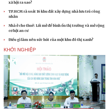
xã hội ra sao?
TP.HCM rà soát 16 khu đất xây dựng nhà lưu trú công
nhân
Nhà ở cho thuê: Lối mở để bình ổn thị trường và mở rộng
cơ hội an cư
Điều gì làm nên sức hút của một khu đô thị xanh?
KHỞI NGHIỆP