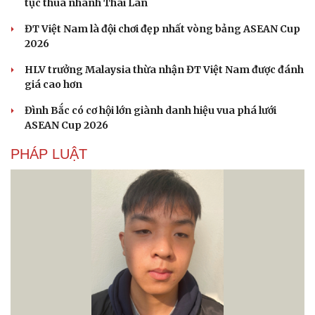
tục thua nhanh Thái Lan
ĐT Việt Nam là đội chơi đẹp nhất vòng bảng ASEAN Cup
Sức khỏe
Đời sống
2026
Dinh dưỡng - món ngon
Nhà đẹp
Cây thuốc
Blog
HLV trưởng Malaysia thừa nhận ĐT Việt Nam được đánh
Sản phụ khoa
Tình yêu - Gia đình
giá cao hơn
Nhi khoa
Nam khoa
Đình Bắc có cơ hội lớn giành danh hiệu vua phá lưới
Làm đẹp - giảm cân
ASEAN Cup 2026
Phòng mạch online
Ăn sạch sống khỏe
PHÁP LUẬT