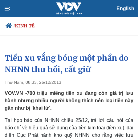
English
KINH TẾ
/
Tiền xu vắng bóng một phần do
Chính trị
Xã hội
Đảng
Tin 24h
NHNN thu hồi, cất giữ
Tổ chức nhân sự
Dự báo thời tiết
Quốc hội
Giáo dục
Thứ Năm, 08:33, 26/12/2013
Nhận diện sự thật
Dấu ấn VOV
Việc làm
VOV.VN -700 triệu miếng tiền xu đang còn giá trị lưu
Biển đảo
hành nhưng nhiều người không thích nên loại tiền này
gần như bị ‘khai tử’.
Tại họp báo của NHNN chiều 25/12, trả lời câu hỏi của
báo chí về hiệu quả sử dụng của tiền kim loại (tiền xu), đại
diện Cục Phát hành kho quỹ NHNN cho rằng việc lưu