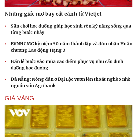
Những giấc mơ bay cất cánh từ Vietjet
Du lịch
Podcast
Tư vấn
Câu chuyện thời sự
Sân chơi học đường giúp học sinh rèn kỹ năng sống qua
Săn Tour
Đọc truyện đêm khuya
từng bước nhảy
check-in
Cửa sổ tình yêu
EVNHCMC kỷ niệm 50 năm thành lập và đón nhận Huân
Kể chuyện cho bé
chương Lao động Hạng 3
Hạt giống tâm hồn
Bán lẻ bước vào mùa cao điểm phục vụ nhu cầu dinh
dưỡng học đường
Đà Nẵng: Nông dân ở Đại Lộc vươn lên thoát nghèo nhờ
nguồn vốn Agribank
GIÁ VÀNG