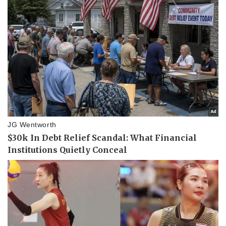
Kinh tế
Thị trường
Bất động sản
Giá vàng
Khởi nghiệp
Tiêu dùng
Tỷ giá
Chứng khoán
Giá cà phê