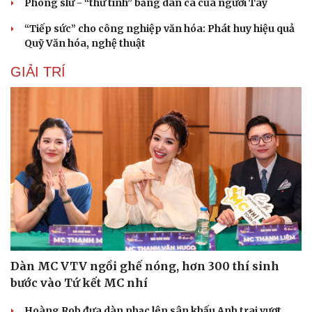
Phong slư - “thư tình” bằng dân ca của người Tày
“Tiếp sức” cho công nghiệp văn hóa: Phát huy hiệu quả
Quỹ Văn hóa, nghệ thuật
GIẢI TRÍ
Dàn MC VTV ngồi ghế nóng, hơn 300 thí sinh
bước vào Tứ kết MC nhí
Hoàng Rob đưa dàn nhạc lên sân khấu Anh trai vượt