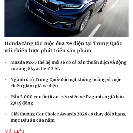
Doanh nghiệp
Công nghệ
Thông tin doanh nghiệp
Sành điệu
Doanh nghiệp 24h
Tin Công nghệ
Honda tăng tốc cuộc đua xe điện tại Trung Quốc
Doanh nhân
Trải nghiệm
Vì cộng đồng
Chuyển đổi số
với chiến lược phát triển sản phẩm
Mazda MX-5 thế hệ mới sẽ có cả bản thuần điện và động
cơ xăng Skyactiv-Z 2.5L
Ngành ô tô Trung Quốc đối mặt khủng hoảng vì cuộc
chiến giảm giá xe điện
Gần 2.000 con ốc titan trên siêu xe Pagani có giá hơn
2,9 tỷ đồng
Giải thưởng Car Choice Awards 2026 có thay đổi ở hạng
mục Dấu ấn của năm
XÃ HỘI