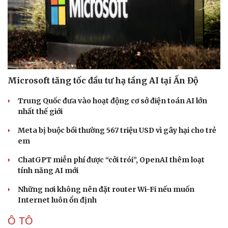
Doanh nghiệp
Công nghệ
Thông tin doanh nghiệp
Sành điệu
Doanh nghiệp 24h
Tin Công nghệ
Doanh nhân
Trải nghiệm
Vì cộng đồng
Chuyển đổi số
Microsoft tăng tốc đầu tư hạ tầng AI tại Ấn Độ
Trung Quốc đưa vào hoạt động cơ sở điện toán AI lớn
nhất thế giới
Meta bị buộc bồi thường 567 triệu USD vì gây hại cho trẻ
em
ChatGPT miễn phí được “cởi trói”, OpenAI thêm loạt
tính năng AI mới
Những nơi không nên đặt router Wi-Fi nếu muốn
Internet luôn ổn định
Ô TÔ