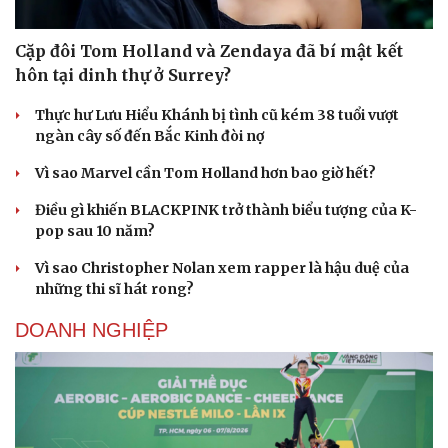
Tư vấn
Câu chuyện thời sự
Săn Tour
Đọc truyện đêm khuya
Cặp đôi Tom Holland và Zendaya đã bí mật kết
check-in
Cửa sổ tình yêu
hôn tại dinh thự ở Surrey?
Kể chuyện cho bé
Hạt giống tâm hồn
Thực hư Lưu Hiểu Khánh bị tình cũ kém 38 tuổi vượt
ngàn cây số đến Bắc Kinh đòi nợ
Vì sao Marvel cần Tom Holland hơn bao giờ hết?
Điều gì khiến BLACKPINK trở thành biểu tượng của K-
pop sau 10 năm?
Vì sao Christopher Nolan xem rapper là hậu duệ của
những thi sĩ hát rong?
DOANH NGHIỆP