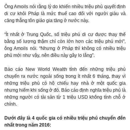
Ông Amoils nói rằng lý do khiến nhiều triệu phú quyết định
di cư khỏi Pháp là mức thuế cao đối với người giàu và
căng thẳng tôn giáo gia tăng ở nước này.
“Ít nhất ở Trung Quốc, số triệu phú di cư được thay thế
bằng số lượng thậm chí còn lớn hơn các triệu phú mới”,
ông Amoils nói. “Nhưng ở Pháp thì không có nhiều triệu
Thế giới
Multimedia
phú mới như vậy, nên điều này gây lo lắng”.
Quan sát
Video
Cuộc sống đó đây
Ảnh
Báo cáo New World Wealth tính đến những triệu phú
Hồ sơ
E-Magazine
chuyển ra nước ngoài sống trong ít nhất 6 tháng, thay vì
Infographic
những triệu phú có hộ chiếu hay nhà ở một quốc gia
nhưng hiếm khi sống ở đó. Báo cáo định nghĩa triệu phú là
những người có tài sản từ 1 triệu USD không tính chỗ ở
chính.
Dưới đây là 4 quốc gia có nhiều triệu phú chuyển đến
nhất trong năm 2016: