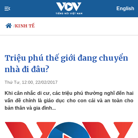
English
KINH TẾ
/
Triệu phú thế giới đang chuyển
Chính trị
Xã hội
Đảng
Tin 24h
nhà đi đâu?
Tổ chức nhân sự
Dự báo thời tiết
Quốc hội
Giáo dục
Thứ Tư, 12:00, 22/02/2017
Nhận diện sự thật
Dấu ấn VOV
Việc làm
Khi cân nhắc di cư, các triệu phú thường nghĩ đến hai
Biển đảo
vấn đề chính là giáo dục cho con cái và an toàn cho
bản thân và gia đình...