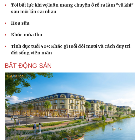
Tôi bất lực khi vợ luôn mang chuyện ở rể ra làm "vũ khí"
sau mỗi lần cãi nhau
Hoa sữa
Khúc mùa thu
Tình dục tuổi 40+: Khác gì tuổi đôi mươi và cách duy trì
đời sống viên mãn
BẤT ĐỘNG SẢN