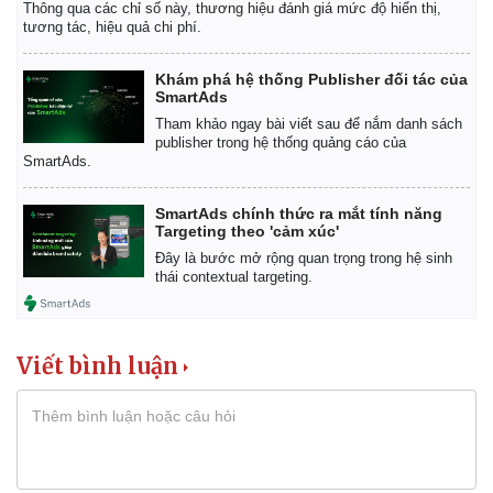
Thông qua các chỉ số này, thương hiệu đánh giá mức độ hiển thị,
tương tác, hiệu quả chi phí.
Khám phá hệ thống Publisher đối tác của
SmartAds
Tham khảo ngay bài viết sau để nắm danh sách
publisher trong hệ thống quảng cáo của
Kinh tế
Thị trường
SmartAds.
Bất động sản
Giá vàng
Khởi nghiệp
Tiêu dùng
SmartAds chính thức ra mắt tính năng
Targeting theo 'cảm xúc'
Tỷ giá
Chứng khoán
Đây là bước mở rộng quan trọng trong hệ sinh
thái contextual targeting.
Giá cà phê
Viết bình luận