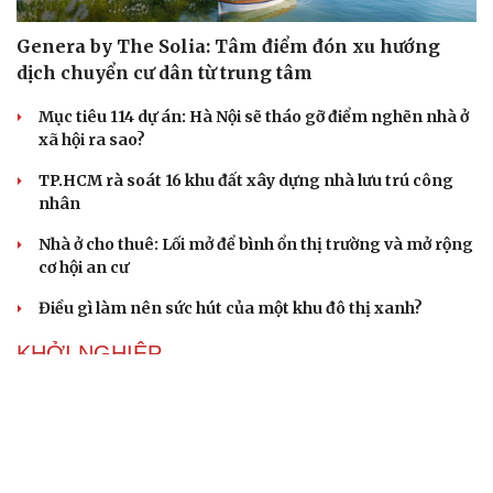
Genera by The Solia: Tâm điểm đón xu hướng
dịch chuyển cư dân từ trung tâm
Mục tiêu 114 dự án: Hà Nội sẽ tháo gỡ điểm nghẽn nhà ở
xã hội ra sao?
TP.HCM rà soát 16 khu đất xây dựng nhà lưu trú công
nhân
Nhà ở cho thuê: Lối mở để bình ổn thị trường và mở rộng
cơ hội an cư
Điều gì làm nên sức hút của một khu đô thị xanh?
KHỞI NGHIỆP