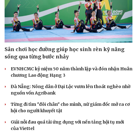
Sân chơi học đường giúp học sinh rèn kỹ năng
sống qua từng bước nhảy
EVNHCMC kỷ niệm 50 năm thành lập và đón nhận Huân
chương Lao động Hạng 3
Đà Nẵng: Nông dân ở Đại Lộc vươn lên thoát nghèo nhờ
nguồn vốn Agribank
Từng đi tìm "đôi chân" cho mình, nữ giám đốc mở ra cơ
hội cho người khuyết tật
Giải nỗi đau quá tải ứng dụng với nền tảng hội tụ mới
của Viettel