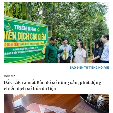
Pháp luật
Quân sự - Quốc phòng
Vụ án
Vũ khí
Tin nóng
Việt Nam
Tư vấn luật
Phân tích