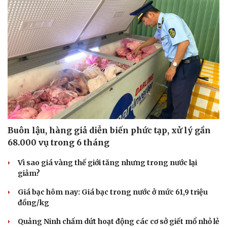
Văn hóa
Giải trí
Sân khấu - Điện ảnh
Nghệ sĩ
Văn học
Thời trang
Âm nhạc
Sao Việt
Di sản
Buôn lậu, hàng giả diễn biến phức tạp, xử lý gần
68.000 vụ trong 6 tháng
Vì sao giá vàng thế giới tăng nhưng trong nước lại
giảm?
Giá bạc hôm nay: Giá bạc trong nước ở mức 61,9 triệu
đồng/kg
Quảng Ninh chấm dứt hoạt động các cơ sở giết mổ nhỏ lẻ