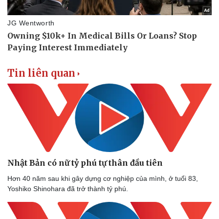
Thể thao
Ô tô - Xe máy
Bóng đá
Ô tô
Lịch thi đấu bóng đá
Xe máy
Thế giới thể thao
Tư vấn
eSports
Tin liên quan
Hậu trường
Nhật Bản có nữ tỷ phú tự thân đầu tiên
Hơn 40 năm sau khi gây dựng cơ nghiệp của mình, ở tuổi 83,
Yoshiko Shinohara đã trở thành tỷ phú.