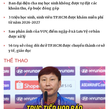
Ban đại diện cha mẹ học sinh không được tự đặt các
Dinh dưỡng - món ngon
Nhà đẹp
khoản thu, ép buộc đóng góp
Cây thuốc
Blog
Sản phụ khoa
Tình yêu - Gia đình
3 triệu học sinh, sinh viên TP.HCM được khám miễn phí
Nhi khoa
từ năm 2026-2027
Nam khoa
Làm đẹp - giảm cân
Sau phản ánh của VOV, điểm ngập ở xã Lưu Vệ cơ bản
Phòng mạch online
được xử lý
Ăn sạch sống khỏe
56 trụ sở công dôi dư ở TP.HCM được chuyển thành cơ sở
y tế, giáo dục
THỂ THAO