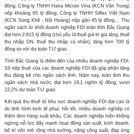
đồng; Công ty TNHH Hana Micron Vina (KCN Vân Trung)
Pháp luật
Quân sự - Quốc phòng
nộp khoảng 65 tỷ đồng; Công ty TNHH Siflex Việt Nam
Vụ án
Vũ khí
(KCN Song Khê - Nội Hoàng) nộp gần 45 tỷ đồng… Thu
Tin nóng
Việt Nam
ngân sách từ khối doanh nghiệp FDI toàn tỉnh Bắc Giang
Tư vấn luật
Phân tích
đạt hơn 2.915 tỷ đồng (chủ yếu là thuế giá trị gia tăng, thuế
thu nhập DN, thuế thu nhập cá nhân), tăng hơn 700 tỷ
đồng so với dự toán T.Ư giao.
Tỉnh Bắc Giang là điểm đến của nhiều doanh nghiệp FDI.
Số nộp thuế của các doanh nghiệp FDI đã góp phần tăng
thu đáng kể cho ngân sách tỉnh. Năm nay, toàn tỉnh thu
ngân sách nhà nước đạt hơn 19,1 nghìn tỷ đồng, vượt
22,2% dự toán T.Ư giao.
Kết quả thu thuế từ khu vực doanh nghiệp FDI đạt cao là
do tình hình kinh tế phục hồi tốt, nhiều doanh nghiệp có
thêm đơn hàng xuất khẩu. Các doanh nghiệp hiện không
ngừng nỗ lực đẩy mạnh hoạt động sản xuất, kinh doanh,
bố trí vốn mở rộng nhà xưởng, nâng công suất, đáp ứng