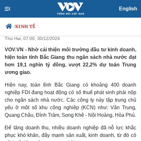
English
Vượt khó thu ngân sách từ
doanh nghiệp FDI ở Bắc Giang
KINH TẾ
/
Thứ Hai, 07:00, 30/12/2024
VOV.VN - Nhờ cải thiện môi trường đầu tư kinh doanh,
hiện toàn tỉnh Bắc Giang thu ngân sách nhà nước đạt
Chính trị
Xã hội
hơn 19,1 nghìn tỷ đồng, vượt 22,2% dự toán Trung
Đảng
Tin 24h
ương giao.
Tổ chức nhân sự
Dự báo thời tiết
Quốc hội
Giáo dục
Hiện nay, toàn tỉnh Bắc Giang có khoảng 400 doanh
Nhận diện sự thật
Dấu ấn VOV
nghiệp FDI đang hoạt động có số thuế phát sinh phải nộp
Việc làm
cho ngân sách nhà nước. Các công ty này tập trung chủ
Biển đảo
yếu ở một số khu công nghiệp (KCN) như: Vân Trung,
Quang Châu, Đình Trám, Song Khê - Nội Hoàng, Hòa Phú.
Để tăng doanh thu, nhiều doanh nghiệp đã nỗ lực khắc
phục khó khăn, đẩy mạnh sản xuất, kinh doanh, từ đó có