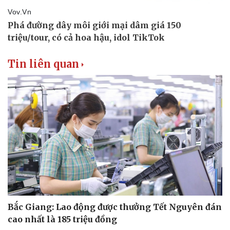
Tin liên quan
Du lịch
Podcast
Tư vấn
Câu chuyện thời sự
Bắc Giang: Lao động được thưởng Tết Nguyên đán
Săn Tour
Đọc truyện đêm khuya
cao nhất là 185 triệu đồng
check-in
Cửa sổ tình yêu