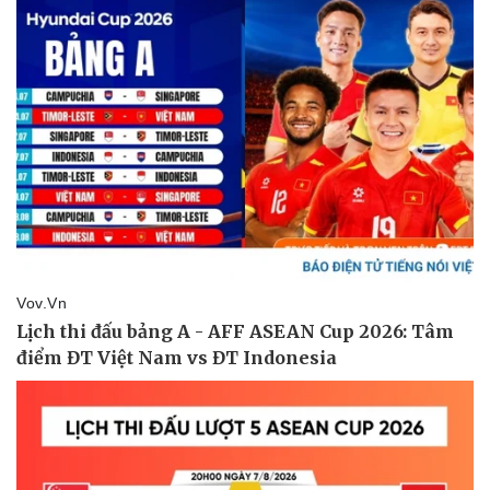
Sức khỏe
Đời sống
Dinh dưỡng - món ngon
Nhà đẹp
Cây thuốc
Blog
Sản phụ khoa
Tình yêu - Gia đình
Nhi khoa
Nam khoa
Làm đẹp - giảm cân
Phòng mạch online