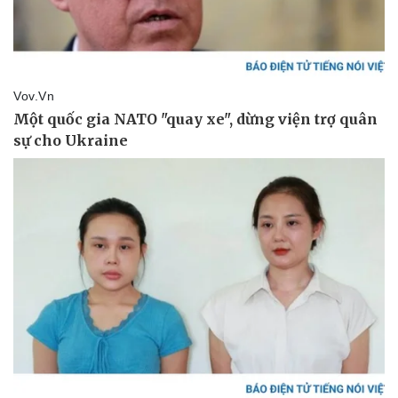
Văn hóa
Giải trí
Sân khấu - Điện ảnh
Nghệ sĩ
Văn học
Thời trang
Âm nhạc
Sao Việt
Di sản