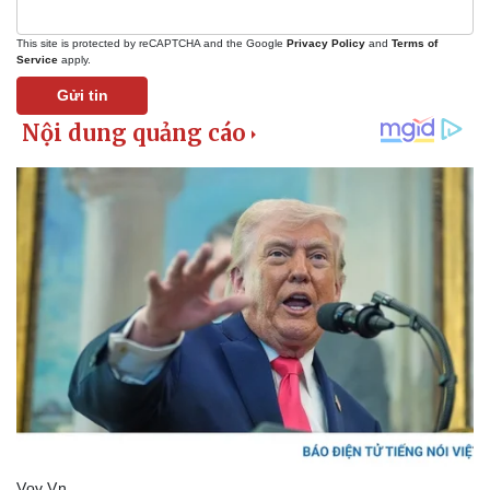
This site is protected by reCAPTCHA and the Google
Privacy Policy
and
Terms of
Service
apply.
Gửi tin