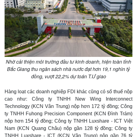
Nhờ cải thiện môi trường đầu tư kinh doanh, hiện toàn tỉnh
Bắc Giang thu ngân sách nhà nước đạt hơn 19,1 nghìn tỷ
đồng, vượt 22,2% dự toán T.Ư giao
Hàng loạt các doanh nghiệp FDI khác cũng có số thuế nộp
cao như: Công ty TNHH New Wing Interconnect
Technology (KCN Vân Trung) nộp hơn 172 tỷ đồng; Công
ty TNHH Fuhong Precision Component (KCN Đình Trám)
nộp hơn 154 tỷ đồng; Công ty TNHH Luxshare - ICT Việt
Nam (KCN Quang Châu) nộp gần 128 tỷ đồng; Công ty
TNHH Luxshare - ICT (KCN Vân Trung) nộp gần 76 tỷ