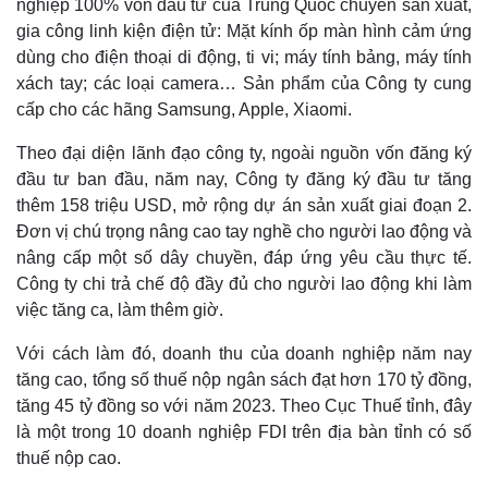
nghiệp 100% vốn đầu tư của Trung Quốc chuyên sản xuất,
Thế giới
Multimedia
gia công linh kiện điện tử: Mặt kính ốp màn hình cảm ứng
Quan sát
Video
dùng cho điện thoại di động, ti vi; máy tính bảng, máy tính
Cuộc sống đó đây
Ảnh
xách tay; các loại camera… Sản phẩm của Công ty cung
Hồ sơ
E-Magazine
cấp cho các hãng Samsung, Apple, Xiaomi.
Infographic
Theo đại diện lãnh đạo công ty, ngoài nguồn vốn đăng ký
đầu tư ban đầu, năm nay, Công ty đăng ký đầu tư tăng
thêm 158 triệu USD, mở rộng dự án sản xuất giai đoạn 2.
Đơn vị chú trọng nâng cao tay nghề cho người lao động và
nâng cấp một số dây chuyền, đáp ứng yêu cầu thực tế.
Công ty chi trả chế độ đầy đủ cho người lao động khi làm
việc tăng ca, làm thêm giờ.
Với cách làm đó, doanh thu của doanh nghiệp năm nay
tăng cao, tổng số thuế nộp ngân sách đạt hơn 170 tỷ đồng,
tăng 45 tỷ đồng so với năm 2023. Theo Cục Thuế tỉnh, đây
là một trong 10 doanh nghiệp FDI trên địa bàn tỉnh có số
thuế nộp cao.