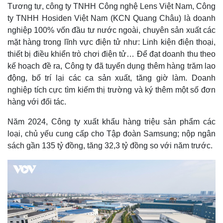
Tương tự, công ty TNHH Công nghệ Lens Việt Nam, Công
ty TNHH Hosiden Việt Nam (KCN Quang Châu) là doanh
nghiệp 100% vốn đầu tư nước ngoài, chuyên sản xuất các
mặt hàng trong lĩnh vực điện tử như: Linh kiện điện thoại,
thiết bị điều khiển trò chơi điện tử… Để đạt doanh thu theo
kế hoạch đề ra, Công ty đã tuyển dụng thêm hàng trăm lao
động, bố trí lại các ca sản xuất, tăng giờ làm. Doanh
nghiệp tích cực tìm kiếm thị trường và ký thêm một số đơn
hàng với đối tác.
Kinh tế
Thị trường
Năm 2024, Công ty xuất khẩu hàng triệu sản phẩm các
Bất động sản
Giá vàng
loại, chủ yếu cung cấp cho Tập đoàn Samsung; nộp ngân
Khởi nghiệp
Tiêu dùng
sách gần 135 tỷ đồng, tăng 32,3 tỷ đồng so với năm trước.
Tỷ giá
Chứng khoán
Giá cà phê