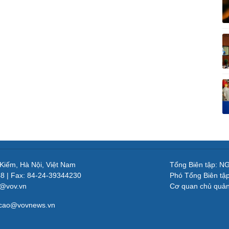
 Kiếm, Hà Nội, Việt Nam
Tổng Biên tập: 
48 | Fax: 84-24-39344230
Phó Tổng Biên tậ
v@vov.vn
Cơ quan chủ quả
gcao@vovnews.vn