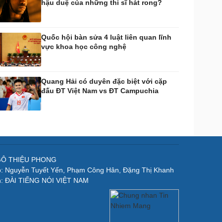
hậu duệ của những thi sĩ hát rong?
Quốc hội bàn sửa 4 luật liên quan lĩnh
vực khoa học công nghệ
Quang Hải có duyên đặc biệt với cặp
đấu ĐT Việt Nam vs ĐT Campuchia
NGÔ THIỆU PHONG
p: Nguyễn Tuyết Yến, Phạm Công Hân, Đặng Thị Khanh
n: ĐÀI TIẾNG NÓI VIỆT NAM