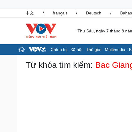
中文
/
français
/
Deutsch
/
Bahas
Thứ Sáu, ngày 7 tháng 8 nă
Chính trị
Xã hội
Thế giới
Multimedia
K
Chính trị
Xã hội
Từ khóa tìm kiếm:
Bac Gian
Đảng
Tin 24h
Tổ chức nhân sự
Giáo dục
Quốc hội
Dự báo thời tiết
Nhận diện sự thật
Dấu ấn VOV
Việc làm
Biển đảo
Pháp luật
Thể thao
Vụ án
Pickleball
Tin nóng
Bóng đá quốc tế
Tư vấn luật
Bóng đá Việt Nam