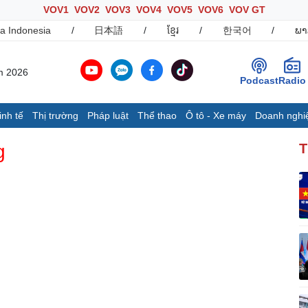
VOV1
VOV2
VOV3
VOV4
VOV5
VOV6
VOV GT
a Indonesia
/
日本語
/
ខ្មែរ
/
한국어
/
ພາ
m 2026
Podcast
Radio
inh tế
Thị trường
Pháp luật
Thể thao
Ô tô - Xe máy
Doanh nghi
Thế giới
Multimedia
K
g
T
Quan sát
Ảnh
B
Cuộc sống đó đây
Video
K
Hồ sơ
E-Magazine
Infographic
Ô tô - Xe máy
Doanh nghiệp
C
Ô tô
Thông tin doanh nghiệp
Xe máy
Doanh nghiệp 24h
Tư vấn
Doanh nhân
T