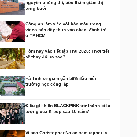
nguyên phòng thi, bốc thăm giám thị
huyển đổi số
Nhi khoa
từng buổi
Nam khoa
Làm đẹp - giảm cân
Công an làm việc với bảo mẫu trong
Phòng mạch online
video bắn dây thun vào chân, đánh trẻ
Ăn sạch sống khỏe
ở TP.HCM
uân sự - Quốc phòng
ũ khí
Hôm nay vào tiết lập Thu 2026: Thời tiết
Việt Nam
sẽ thay đổi ra sao?
hân tích
Hà Tĩnh sẽ giảm gần 56% đầu mối
trường học công lập
Điều gì khiến BLACKPINK trở thành biểu
tượng của K-pop sau 10 năm?
Vì sao Christopher Nolan xem rapper là