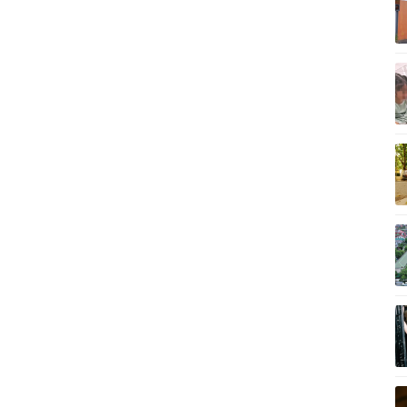
Vì cộng đồng
C
Giải trí
Du lịch
Q
Nghệ sĩ
Tư vấn
V
Thời trang
Săn Tour
Sao Việt
check-in
P