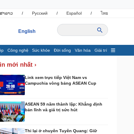
ສາລາວ
/
Русский
/
Español
/
ไทย
English
ệp
Công nghệ
Sức khỏe
Đời sống
Văn hóa
Giải trí
inh tế
Thị trường
in mới nhất ›
ất động sản
Giá vàng
hởi nghiệp
Tiêu dùng
Link xem trực tiếp Việt Nam vs
Campuchia vòng bảng ASEAN Cup
Tỷ giá
Chứng khoán
Giá cà phê
ASEAN 59 năm thành lập: Khẳng định
bản lĩnh và giá trị sức hút
ông nghệ
Sức khỏe
Sành điệu
Dinh dưỡng - món ngon
Tin Công nghệ
Cây thuốc
Thi lại ở chuyên Tuyên Quang: Giữ
rải nghiệm
Sản phụ khoa