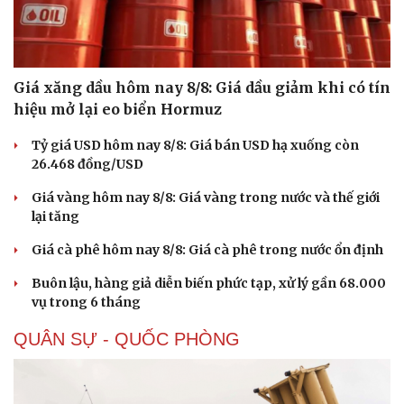
Giá xăng dầu hôm nay 8/8: Giá dầu giảm khi có tín
hiệu mở lại eo biển Hormuz
Tỷ giá USD hôm nay 8/8: Giá bán USD hạ xuống còn
26.468 đồng/USD
Giá vàng hôm nay 8/8: Giá vàng trong nước và thế giới
lại tăng
Giá cà phê hôm nay 8/8: Giá cà phê trong nước ổn định
Sức khỏe
Đời sống
Dinh dưỡng - món ngon
Nhà đẹp
Buôn lậu, hàng giả diễn biến phức tạp, xử lý gần 68.000
Cây thuốc
Blog
vụ trong 6 tháng
Sản phụ khoa
Tình yêu - Gia đình
QUÂN SỰ - QUỐC PHÒNG
Nhi khoa
Nam khoa
Làm đẹp - giảm cân
Phòng mạch online