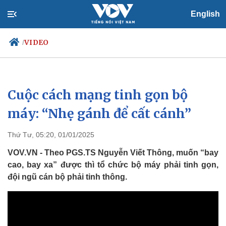
English
VIDEO
/
Cuộc cách mạng tinh gọn bộ
Chính trị
Xã hội
Đảng
Tin 24h
máy: “Nhẹ gánh để cất cánh”
Tổ chức nhân sự
Dự báo thời tiết
Quốc hội
Giáo dục
Thứ Tư, 05:20, 01/01/2025
Nhận diện sự thật
Dấu ấn VOV
Việc làm
VOV.VN - Theo PGS.TS Nguyễn Viết Thông, muốn “bay
Biển đảo
cao, bay xa” được thì tổ chức bộ máy phải tinh gọn,
đội ngũ cán bộ phải tinh thông.