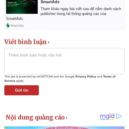
SmartAds
Tham khảo ngay bài viết sau để nắm danh sách
publisher trong hệ thống quảng cáo của
SmartAds.
Viết bình luận
Thế giới
Multimedia
Quan sát
Video
Cuộc sống đó đây
Ảnh
Hồ sơ
E-Magazine
Infographic
This site is protected by reCAPTCHA and the Google
Privacy Policy
and
Terms of
Service
apply.
Gửi tin