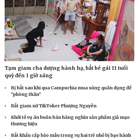
Tạm giam cha dượng hành hạ, bắt bé gái 11 tuổi
Du lịch
Podcast
quỳ đến 1 giờ sáng
Tư vấn
Câu chuyện thời sự
Săn Tour
Đọc truyện đêm khuya
Bị bắt sau khi qua Campuchia mua súng quân dụng để
check-in
Cửa sổ tình yêu
"phòng thân"
Kể chuyện cho bé
Bắt giam nữ TikToker Phượng Nguyễn
Hạt giống tâm hồn
Khởi tố vụ án buôn bán hàng nghìn sản phẩm giả mạo
thương hiệu
Bắt khẩn cấp bảo mẫu trong vụ hai trẻ nhỏ bị bạo hành