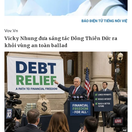
Kinh tế
Thị trường
Bất động sản
Giá vàng
Khởi nghiệp
Tiêu dùng
Tỷ giá
Chứng khoán
Giá cà phê