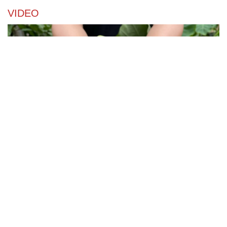
VIDEO
Trồng loại quả lạ thơm mùi dứa, nông dân miền
Tây đổi đời sau vài vụ
Chuyên gia giải đáp nỗi lo về thuế cho hộ kinh doanh và
doanh nghiệp nhỏ và vừa
"Xôi lạc TV" gồm nhiều đối tượng là cử nhân, thạc sĩ giỏi