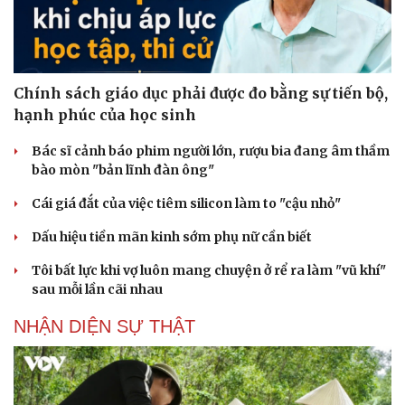
Chính sách giáo dục phải được đo bằng sự tiến bộ,
hạnh phúc của học sinh
Bác sĩ cảnh báo phim người lớn, rượu bia đang âm thầm
bào mòn "bản lĩnh đàn ông"
Cái giá đắt của việc tiêm silicon làm to "cậu nhỏ"
Dấu hiệu tiền mãn kinh sớm phụ nữ cần biết
Tôi bất lực khi vợ luôn mang chuyện ở rể ra làm "vũ khí"
sau mỗi lần cãi nhau
NHẬN DIỆN SỰ THẬT