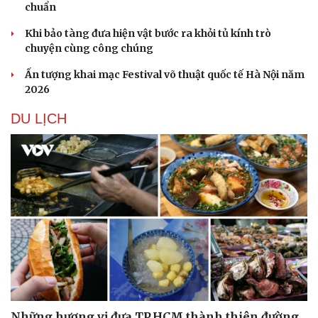
chuẩn
Khi bảo tàng đưa hiện vật bước ra khỏi tủ kính trò
chuyện cùng công chúng
Ấn tượng khai mạc Festival võ thuật quốc tế Hà Nội năm
2026
DU LỊCH
Văn hóa
Giải trí
Sân khấu - Điện ảnh
Nghệ sĩ
Văn học
Thời trang
Âm nhạc
Sao Việt
Di sản
Những hương vị đưa TP.HCM thành thiên đường