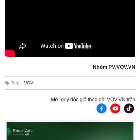
Nhóm PV/VOV.VN
Tag:
VOV
Mời quý độc giả theo dõi VOV.VN trên