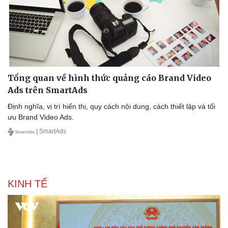
Lịch thi đấu bóng đá
Xe máy
Thế giới thể thao
Tư vấn
eSports
Hậu trường
Tổng quan về hình thức quảng cáo Brand Video
Ads trên SmartAds
Định nghĩa, vị trí hiển thị, quy cách nội dung, cách thiết lập và tối
ưu Brand Video Ads.
| SmartAds
KINH TẾ