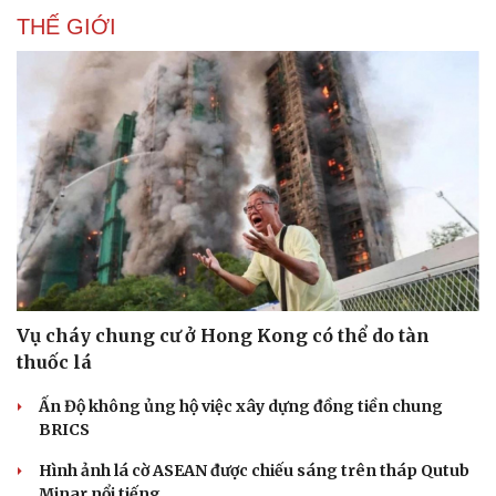
THẾ GIỚI
Vụ cháy chung cư ở Hong Kong có thể do tàn
thuốc lá
Doanh nghiệp
Công nghệ
Ấn Độ không ủng hộ việc xây dựng đồng tiền chung
Thông tin doanh nghiệp
Sành điệu
BRICS
Doanh nghiệp 24h
Tin Công nghệ
Doanh nhân
Trải nghiệm
Hình ảnh lá cờ ASEAN được chiếu sáng trên tháp Qutub
Vì cộng đồng
Chuyển đổi số
Minar nổi tiếng