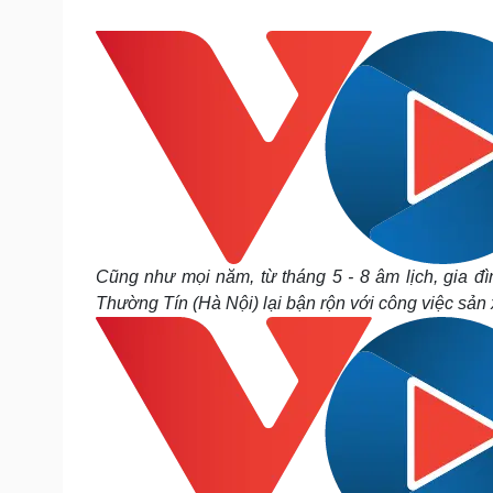
Tin nóng
Việt Nam
Tư vấn luật
Phân tích
Sức khỏe
Đời sống
Dinh dưỡng - món ngon
Nhà đẹp
Cây thuốc
Blog
Sản phụ khoa
Tình yêu - Gia đình
Nhi khoa
Nam khoa
Làm đẹp - giảm cân
Cũng như mọi năm, từ tháng 5 - 8 âm lịch, gia 
Phòng mạch online
Thường Tín (Hà Nội) lại bận rộn với công việc sản
Ăn sạch sống khỏe
Cải chính