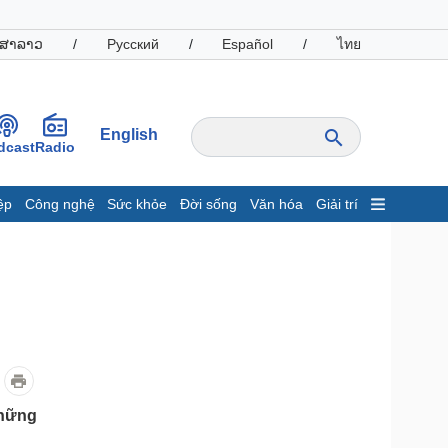
ສາລາວ
/
Русский
/
Español
/
ไทย
English
dcast
Radio
ệp
Công nghệ
Sức khỏe
Đời sống
Văn hóa
Giải trí
inh tế
Thị trường
ất động sản
Giá vàng
hởi nghiệp
Tiêu dùng
Tỷ giá
Chứng khoán
Giá cà phê
oanh nghiệp
Công nghệ
những
hông tin doanh nghiệp
Sành điệu