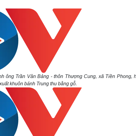
Lịch thi đấu bóng đá
Xe máy
Thế giới thể thao
Tư vấn
eSports
V
Hậu trường
Văn hóa
Giải trí
D
Sân khấu - Điện ảnh
Nghệ sĩ
Văn học
Thời trang
Âm nhạc
Sao Việt
c
Di sản
đình ông Trần Văn Bảng - thôn Thượng Cung, xã Tiền Phong, 
 xuất khuôn bánh Trung thu bằng gỗ.