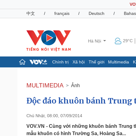
VO
中文
/
français
/
Deutsch
/
Bahas
29°C
Hà Nội
Chính trị
Xã hội
Thế giới
Multimedia
K
Chính trị
Xã hội
Đảng
Tin 24h
MULTIMEDIA
Ảnh
Tổ chức nhân sự
Dự báo thời tiết
Quốc hội
Giáo dục
Độc đáo khuôn bánh Trung 
Nhận diện sự thật
Dấu ấn VOV
Việc làm
Biển đảo
Chủ Nhật, 08:00, 07/09/2014
Pháp luật
Quân sự - Quốc phòng
VOV.VN - Cùng với những khuôn bánh Trung th
Vụ án
Vũ khí
mẫu khuôn có hình Trường Sa, Hoàng Sa...