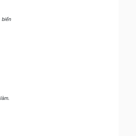
 biển
 làm.