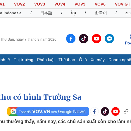
V1
VOV2
VOV3
VOV4
VOV5
VOV6
VOV GT
a Indonesia
/
日本語
/
ខ្មែរ
/
한국어
/
ພາ
Thứ Sáu, ngày 7 tháng 8 năm 2026
Po
inh tế
Thị trường
Pháp luật
Thể thao
Ô tô - Xe máy
Doanh nghi
Thế giới
Multimedia
K
Quan sát
Video
B
Cuộc sống đó đây
Ảnh
K
Hồ sơ
E-Magazine
thu có hình Trường Sa
Infographic
Thể thao
Ô tô - Xe máy
D
u thường thấy, năm nay, các chủ sản xuất còn cho làm 
Bóng đá
Ô tô
T