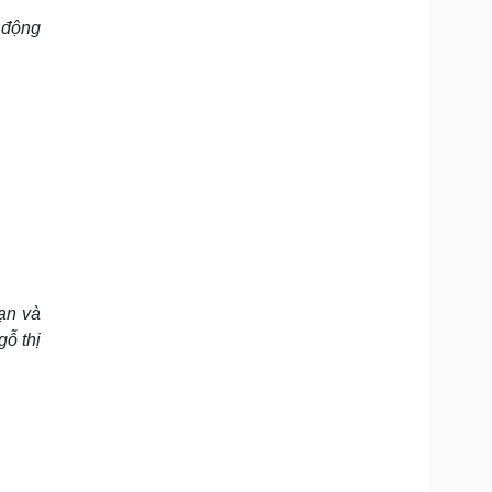
 động
ạn và
gỗ thị