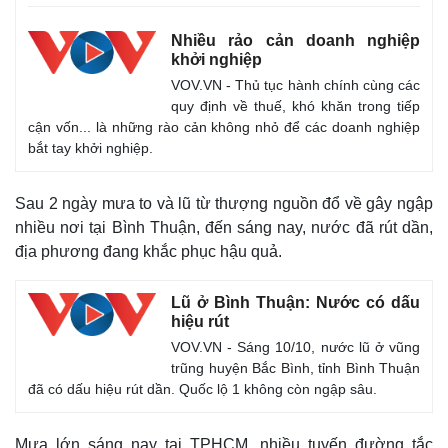
Kinh tế
Thị trường
Bất động sản
Giá vàng
Nhiều rảo cản doanh nghiệp
Khởi nghiệp
Tiêu dùng
khởi nghiệp
Tỷ giá
VOV.VN - Thủ tục hành chính cùng các
Chứng khoán
quy định về thuế, khó khăn trong tiếp
Giá cà phê
cận vốn... là những rào cản không nhỏ để các doanh nghiệp
bắt tay khởi nghiệp.
Sau 2 ngày mưa to và lũ từ thượng nguồn đổ về gây ngập
nhiều nơi tại Bình Thuận, đến sáng nay, nước đã rút dần,
địa phương đang khắc phục hậu quả.
Lũ ở Bình Thuận: Nước có dấu
hiệu rút
VOV.VN - Sáng 10/10, nước lũ ở vũng
trũng huyện Bắc Bình, tỉnh Bình Thuận
đã có dấu hiệu rút dần. Quốc lộ 1 không còn ngập sâu.
Mưa lớn sáng nay tại TPHCM, nhiều tuyến đường tắc