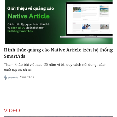
Hình thức quảng cáo Native Article trên hệ thống
Văn hóa
Giải trí
SmartAds
Sân khấu - Điện ảnh
Nghệ sĩ
Tham khảo bài viết sau để nắm vị trí, quy cách nội dung, cách
Văn học
Thời trang
thiết lập và tối ưu.
Âm nhạc
Sao Việt
| SmartAds
Di sản
VIDEO