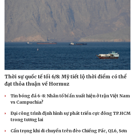
Thời sự quốc tế tối 6/8: Mỹ tiết lộ thời điểm có thể
đạt thỏa thuận về Hormuz
Tin bóng đá 6-8: Nhân tố bí ẩn xuất hiện ở trận Việt Nam
Du lịch
Podcast
vs Campuchia?
Tư vấn
Câu chuyện thời sự
Săn Tour
Đọc truyện đêm khuya
Đại công trình định hình sự phát triển cực đông TP.HCM
check-in
Cửa sổ tình yêu
trong tương lai
Kể chuyện cho bé
Hạt giống tâm hồn
Cẩn trọng khi di chuyển trên đèo Chiềng Pấc, QL6, Sơn