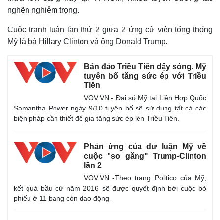
nghẽn nghiêm trọng.
Cuộc tranh luận lần thứ 2 giữa 2 ứng cử viên tổng thống
Mỹ là bà Hillary Clinton và ông Donald Trump.
Pháp luật
Quân sự - Quốc phòng
Bán đảo Triều Tiên dậy sóng, Mỹ
tuyên bố tăng sức ép với Triều
Vụ án
Vũ khí
Tiên
Tin nóng
Việt Nam
VOV.VN - Đại sứ Mỹ tại Liên Hợp Quốc
Tư vấn luật
Phân tích
Samantha Power ngày 9/10 tuyên bố sẽ sử dụng tất cả các
biện pháp cần thiết để gia tăng sức ép lên Triều Tiên.
Phản ứng của dư luận Mỹ về
cuộc "so găng" Trump-Clinton
lần 2
VOV.VN -Theo trang Politico của Mỹ,
kết quả bầu cử năm 2016 sẽ được quyết định bởi cuộc bỏ
phiếu ở 11 bang còn dao động.