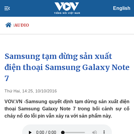
English
AUDIO
/
Samsung tạm dừng sản xuất
Chính trị
Xã hội
Đảng
Tin 24h
điện thoại Samsung Galaxy Note
Tổ chức nhân sự
Dự báo thời tiết
7
Quốc hội
Giáo dục
Nhận diện sự thật
Dấu ấn VOV
Việc làm
Thứ Hai, 14:25, 10/10/2016
Biển đảo
VOV.VN -Samsung quyết định tạm dừng sản xuất điện
thoại Samsung Galaxy Note 7 trong bối cảnh sự cố
cháy nổ do lỗi pin vẫn xảy ra với sản phẩm này.