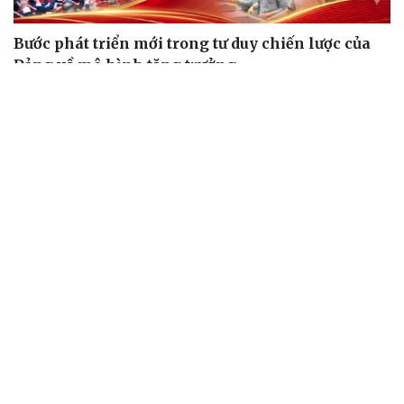
Bước phát triển mới trong tư duy chiến lược của
Đảng về mô hình tăng trưởng
Làm sạch mã số thuế - Tháo gỡ điểm nghẽn, kiến tạo
môi trường kinh doanh minh bạch
Hành trình tìm kiếm hài cốt liệt sĩ tại Công viên Lê Thị
Riêng: Những người lính đang trở về
Chuyển tư duy "đào tạo nhân lực" sang "xây dựng hệ
sinh thái phát triển nhân lực"
Chỉ đạo của Tổng Bí thư, Chủ tịch nước Tô Lâm thể hiện
tầm nhìn chiến lược và rất đúng thời điểm