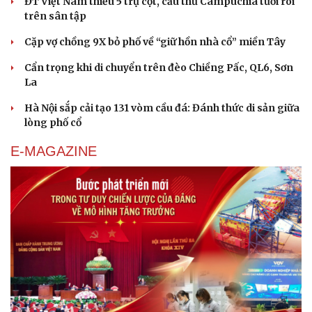
ĐT Việt Nam thiếu 5 trụ cột, cầu thủ Campuchia tươi rói
Cải chính
trên sân tập
Cặp vợ chồng 9X bỏ phố về “giữ hồn nhà cổ” miền Tây
Cẩn trọng khi di chuyển trên đèo Chiềng Pấc, QL6, Sơn
La
Hà Nội sắp cải tạo 131 vòm cầu đá: Đánh thức di sản giữa
lòng phố cổ
E-MAGAZINE