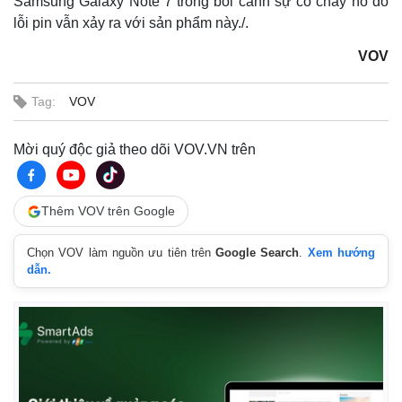
Samsung Galaxy Note 7 trong bối cảnh sự cố cháy nổ do
lỗi pin vẫn xảy ra với sản phẩm này./.
VOV
Tag:
VOV
Mời quý độc giả theo dõi VOV.VN trên
Thêm VOV trên Google
Chọn VOV làm nguồn ưu tiên trên
Google Search
.
Xem hướng
dẫn.
Doanh nghiệp
Công nghệ
Thông tin doanh nghiệp
Sành điệu
Doanh nghiệp 24h
Tin Công nghệ
Doanh nhân
Trải nghiệm
Vì cộng đồng
Chuyển đổi số