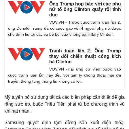
Ông Trump họp báo với các phụ
nữ tố ông Clinton quấy rối tình
dục
VOV.VN - Trước cuộc tranh luận lần 2,
ông Donald Trump đã có cuộc gặp với 4 người phụ nữ được
cho dính líu tới các vụ bê bối của chồng bà Hillary Clinton.
Tranh luận lần 2: Ông Trump
thay đổi chiến thuật công kích
bà Clinton
Thể thao
Ô tô - Xe máy
VOV.VN -Hai ứng cử viên bước vào
Bóng đá
Ô tô
cuộc tranh luận lần này đều với tâm lý không thoải mái khi
Lịch thi đấu bóng đá
Xe máy
truyền thông tung thông tin không có lợi.
Thế giới thể thao
Tư vấn
eSports
Hậu trường
Mỹ tuyên bố sử dụng tất cả các biện pháp cần thiết để gia
răng sức ép, buộc Triều Tiên phải từ bỏ chương trình vũ
khí hạt nhân.
Samsung quyết định tạm dừng sản xuất điện thoại