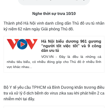
Nghe thời sự trưa 10/10
Thành phố Hà Nội vinh danh công dân Thủ đô ưu tú nhân
kỷ niệm 62 năm ngày Giải phóng Thủ đô.
Hà Nội biểu dương 961 gương
“người tốt việc tốt” và 9 công
dân ưu tú
VOV.VN - Đây là đều là những cá
nhiêu tiêu biểu, có nhiều đóng góp cho Thủ đô ở nhiều lĩnh
vực khác nhau...
Thế giới
Multimedia
Bộ Y tế yêu cầu TPHCM và Bình Dương khẩn trương điều
Quan sát
Video
tra và xử lý ổ dịch bệnh do virus zika sau khi phát hiện 2 ca
Cuộc sống đó đây
Ảnh
Hồ sơ
E-Magazine
nhiễm mới tại đây.
Infographic