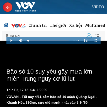
VIDEO
Chính trị
Thế giới
Xã hội
Multimedi
--°C
Hà Nội
Remaining
-
2:58
Loaded
:
Play
Mute
Picture-
Fullscreen
2.07%
in-
Picture
Time
Chính trị
Xã hội
Đảng
Tin 24h
Tổ chức nhân sự
Dự báo thời tiết
Bão số 10 suy yếu gây mưa lớn,
Quốc hội
Giáo dục
miền Trung nguy cơ lũ lụt
Nhận diện sự thật
Dấu ấn VOV
Việc làm
Thứ Tư, 17:13, 04/11/2020
Biển đảo
VOV.VN - Tối nay 4/11, tâm bão số 10 cách Quảng Ngãi -
Khánh Hòa 330km, sức gió mạnh nhất cấp 8-9 (60-