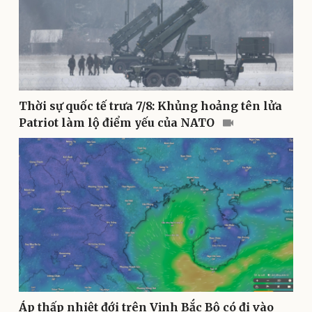
Pháp luật
Quân sự - Quốc phòng
Vụ án
Vũ khí
Tin nóng
Việt Nam
Thời sự quốc tế trưa 7/8: Khủng hoảng tên lửa
Tư vấn luật
Phân tích
Patriot làm lộ điểm yếu của NATO
Thể thao
Ô tô - Xe máy
Áp thấp nhiệt đới trên Vịnh Bắc Bộ có đi vào