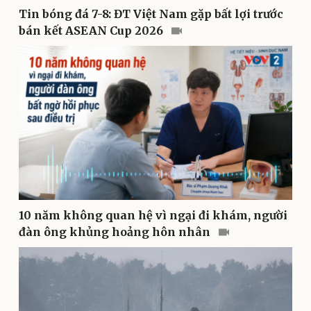
Tin bóng đá 7-8: ĐT Việt Nam gặp bất lợi trước
bán kết ASEAN Cup 2026
Kinh tế
Thị trường
Bất động sản
Giá vàng
Khởi nghiệp
Tiêu dùng
Tỷ giá
Chứng khoán
Giá cà phê
10 năm không quan hệ vì ngại đi khám, người
đàn ông khủng hoảng hôn nhân