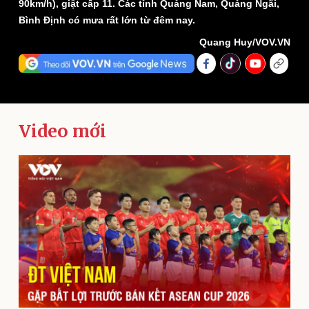
90km/h), giật cấp 11. Các tỉnh Quảng Nam, Quảng Ngãi,
Bình Định có mưa rất lớn từ đêm nay.
Quang Huy/VOV.VN
Video mới
Thế giới
Multimedia
Quan sát
Video
Cuộc sống đó đây
Ảnh
Hồ sơ
E-Magazine
Infographic