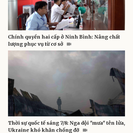
Vì cộng đồng
Chuyển đổi số
Chính quyền hai cấp ở Ninh Bình: Nâng chất
lượng phục vụ từ cơ sở
Sức khỏe
Đời sống
Dinh dưỡng - món ngon
Nhà đẹp
Cây thuốc
Blog
Sản phụ khoa
Tình yêu - Gia đình
Nhi khoa
Thời sự quốc tế sáng 7/8: Nga dội "mưa" tên lửa,
Nam khoa
Làm đẹp - giảm cân
Ukraine khó khăn chống đỡ