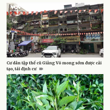
Phòng mạch online
Ăn sạch sống khỏe
Cư dân tập thể cũ Giảng Võ mong sớm được cải
tạo, tái định cư
Văn hóa
Giải trí
Sân khấu - Điện ảnh
Nghệ sĩ
Văn học
Thời trang
Âm nhạc
Sao Việt
Di sản