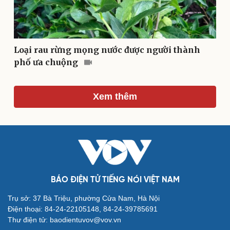
Loại rau rừng mọng nước được người thành
phố ưa chuộng
Xem thêm
Du lịch
Podcast
Tư vấn
Câu chuyện thời sự
Săn Tour
Đọc truyện đêm khuya
check-in
Cửa sổ tình yêu
Kể chuyện cho bé
Hạt giống tâm hồn
BÁO ĐIỆN TỬ TIẾNG NÓI VIỆT NAM
Trụ sở: 37 Bà Triệu, phường Cửa Nam, Hà Nội
Điện thoại: 84-24-22105148, 84-24-39785691
Thư điện tử: baodientuvov@vov.vn