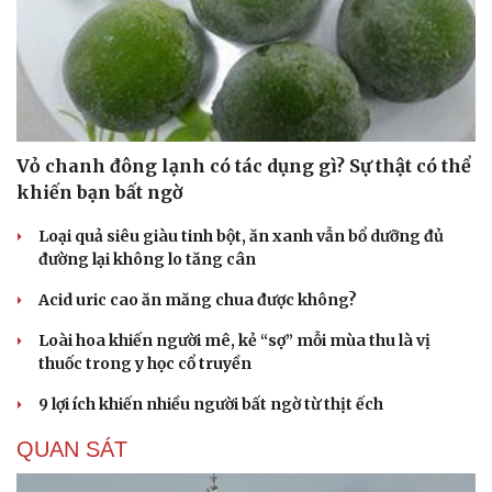
check-in
Cửa sổ tình yêu
Kể chuyện cho bé
Hạt giống tâm hồn
Vỏ chanh đông lạnh có tác dụng gì? Sự thật có thể
khiến bạn bất ngờ
Loại quả siêu giàu tinh bột, ăn xanh vẫn bổ dưỡng đủ
đường lại không lo tăng cân
Acid uric cao ăn măng chua được không?
Loài hoa khiến người mê, kẻ “sợ” mỗi mùa thu là vị
thuốc trong y học cổ truyền
9 lợi ích khiến nhiều người bất ngờ từ thịt ếch
QUAN SÁT