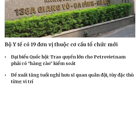
Bộ Y tế có 19 đơn vị thuộc cơ cấu tổ chức mới
Đại biểu Quốc hội: Trao quyền lớn cho Petrovietnam
phải có “hàng rào” kiểm soát
Đề xuất tăng tuổi nghỉ hưu sĩ quan quân đội, tùy đặc thù
từng vị trí
Đại tướng Phan Văn Giang: Cấp phép UAV phải gắn với
định danh để bảo vệ bầu trời
ĐBQH đề xuất nhiều giải pháp hoàn thiện Luật phòng
chống vũ khí hủy diệt hàng loạt
QUAN SÁT