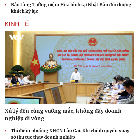
Bảo tàng Tưởng niệm Hòa bình tại Nhật Bản đón lượng
Sân khấu - Điện ảnh
Nghệ sĩ
khách kỷ lục
Văn học
Thời trang
Âm nhạc
Sao Việt
KINH TẾ
Di sản
Xử lý đến cùng vướng mắc, không đẩy doanh
nghiệp đi vòng
Thí điểm phường XHCN Lào Cai: Khi chính quyền xoay
sở thủ tục thay doanh nghiệp