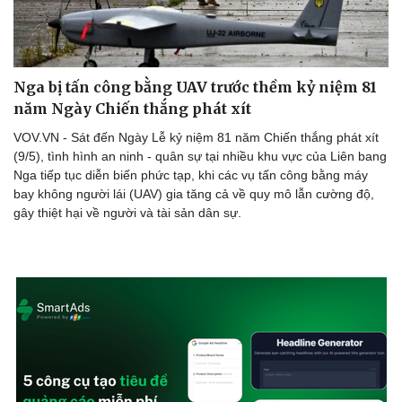
Thể thao
Ô tô - Xe máy
Bóng đá
Ô tô
Lịch thi đấu bóng đá
Xe máy
Nga bị tấn công bằng UAV trước thềm kỷ niệm 81
Thế giới thể thao
Tư vấn
năm Ngày Chiến thắng phát xít
eSports
Hậu trường
VOV.VN - Sát đến Ngày Lễ kỷ niệm 81 năm Chiến thắng phát xít
(9/5), tình hình an ninh - quân sự tại nhiều khu vực của Liên bang
Nga tiếp tục diễn biến phức tạp, khi các vụ tấn công bằng máy
bay không người lái (UAV) gia tăng cả về quy mô lẫn cường độ,
gây thiệt hại về người và tài sản dân sự.