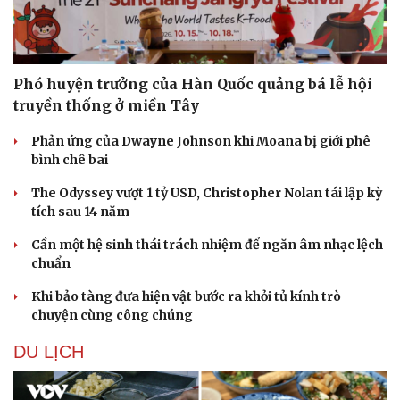
Phó huyện trưởng của Hàn Quốc quảng bá lễ hội
truyền thống ở miền Tây
Phản ứng của Dwayne Johnson khi Moana bị giới phê
bình chê bai
The Odyssey vượt 1 tỷ USD, Christopher Nolan tái lập kỳ
tích sau 14 năm
Cần một hệ sinh thái trách nhiệm để ngăn âm nhạc lệch
chuẩn
Khi bảo tàng đưa hiện vật bước ra khỏi tủ kính trò
chuyện cùng công chúng
DU LỊCH