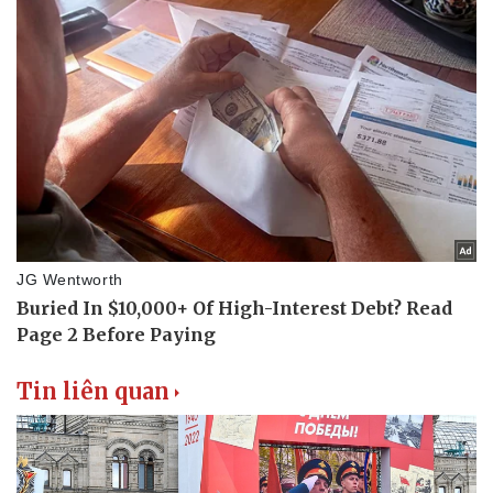
Pháp luật
Quân sự - Quốc phòng
Vụ án
Vũ khí
Tin nóng
Việt Nam
Tư vấn luật
Phân tích
Tin liên quan