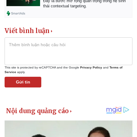
Đây là bước mở rộng quan trọng trong hệ sinh
thái contextual targeting.
Viết bình luận
This site is protected by reCAPTCHA and the Google
Privacy Policy
and
Terms of
Service
apply.
Gửi tin