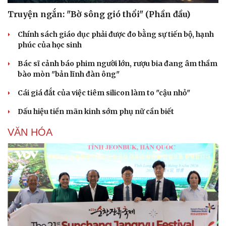
Cây thuốc
Blog
Sản phụ khoa
Tình yêu - Gia đình
Truyện ngắn: "Bờ sông gió thổi" (Phần đầu)
Nhi khoa
Nam khoa
Chính sách giáo dục phải được đo bằng sự tiến bộ, hạnh
Làm đẹp - giảm cân
phúc của học sinh
Phòng mạch online
Bác sĩ cảnh báo phim người lớn, rượu bia đang âm thầm
Ăn sạch sống khỏe
bào mòn "bản lĩnh đàn ông"
Cái giá đắt của việc tiêm silicon làm to "cậu nhỏ"
Dấu hiệu tiền mãn kinh sớm phụ nữ cần biết
VĂN HÓA