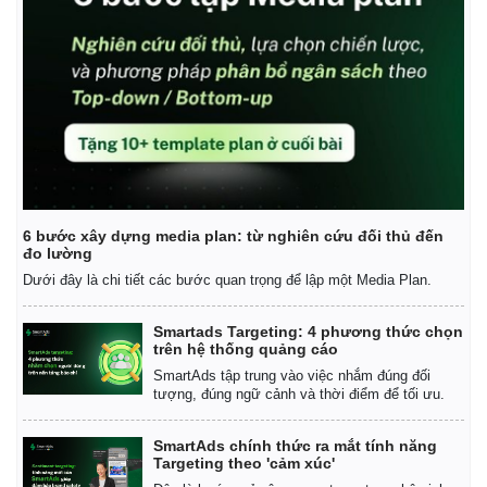
Thế giới
Multimedia
Quan sát
Video
6 bước xây dựng media plan: từ nghiên cứu đối thủ đến
Cuộc sống đó đây
Ảnh
đo lường
Hồ sơ
E-Magazine
Dưới đây là chi tiết các bước quan trọng để lập một Media Plan.
Infographic
Smartads Targeting: 4 phương thức chọn
trên hệ thống quảng cáo
SmartAds tập trung vào việc nhắm đúng đối
tượng, đúng ngữ cảnh và thời điểm để tối ưu.
SmartAds chính thức ra mắt tính năng
Targeting theo 'cảm xúc'