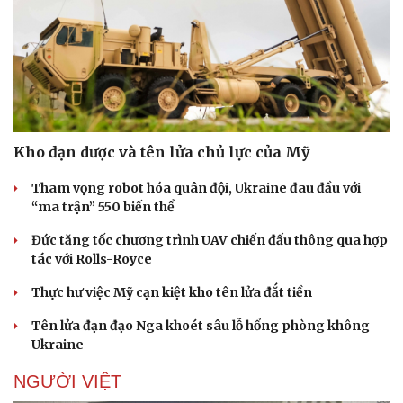
Kho đạn dược và tên lửa chủ lực của Mỹ
Tham vọng robot hóa quân đội, Ukraine đau đầu với
“ma trận” 550 biến thể
Đức tăng tốc chương trình UAV chiến đấu thông qua hợp
tác với Rolls-Royce
Thực hư việc Mỹ cạn kiệt kho tên lửa đắt tiền
Tên lửa đạn đạo Nga khoét sâu lỗ hổng phòng không
Ukraine
NGƯỜI VIỆT