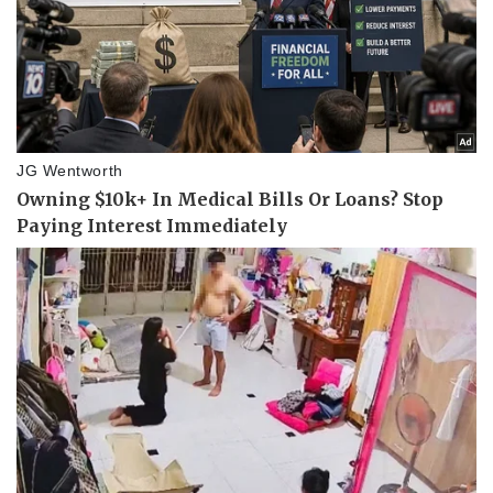
Kinh tế
Thị trường
Bất động sản
Giá vàng
Khởi nghiệp
Tiêu dùng
Tỷ giá
Chứng khoán
Giá cà phê