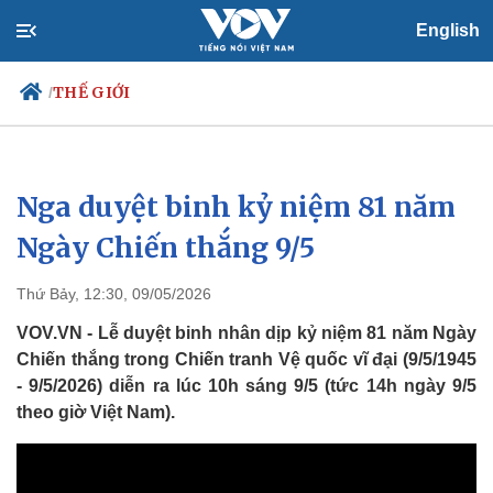
English
THẾ GIỚI
/
Nga duyệt binh kỷ niệm 81 năm
Chính trị
Xã hội
Đảng
Tin 24h
Ngày Chiến thắng 9/5
Tổ chức nhân sự
Dự báo thời tiết
Quốc hội
Giáo dục
Thứ Bảy, 12:30, 09/05/2026
Nhận diện sự thật
Dấu ấn VOV
Việc làm
VOV.VN - Lễ duyệt binh nhân dịp kỷ niệm 81 năm Ngày
Biển đảo
Chiến thắng trong Chiến tranh Vệ quốc vĩ đại (9/5/1945
- 9/5/2026) diễn ra lúc 10h sáng 9/5 (tức 14h ngày 9/5
theo giờ Việt Nam).