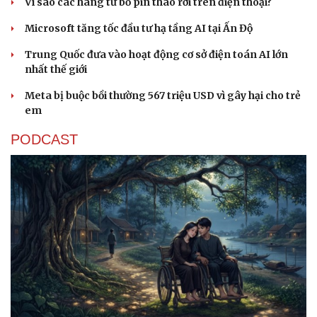
Vì sao các hãng từ bỏ pin tháo rời trên điện thoại?
Microsoft tăng tốc đầu tư hạ tầng AI tại Ấn Độ
Trung Quốc đưa vào hoạt động cơ sở điện toán AI lớn
nhất thế giới
Meta bị buộc bồi thường 567 triệu USD vì gây hại cho trẻ
em
PODCAST
Sức khỏe
Đời sống
Dinh dưỡng - món ngon
Nhà đẹp