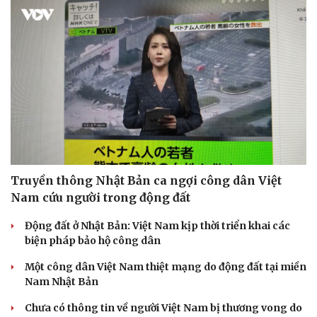
Doanh nghiệp
Công nghệ
Thông tin doanh nghiệp
Sành điệu
Doanh nghiệp 24h
Tin Công nghệ
Doanh nhân
Trải nghiệm
Vì cộng đồng
Chuyển đổi số
Truyền thông Nhật Bản ca ngợi công dân Việt
Nam cứu người trong động đất
Động đất ở Nhật Bản: Việt Nam kịp thời triển khai các
biện pháp bảo hộ công dân
Một công dân Việt Nam thiệt mạng do động đất tại miền
Nam Nhật Bản
Chưa có thông tin về người Việt Nam bị thương vong do