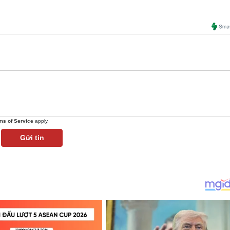
ms of Service
apply.
Gửi tin