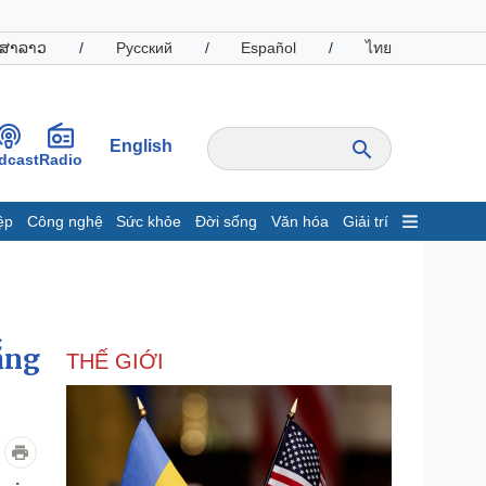
ສາລາວ
/
Русский
/
Español
/
ไทย
English
dcast
Radio
ệp
Công nghệ
Sức khỏe
Đời sống
Văn hóa
Giải trí
inh tế
Thị trường
ất động sản
Giá vàng
hởi nghiệp
Tiêu dùng
Tỷ giá
ắng
THẾ GIỚI
Chứng khoán
Giá cà phê
oanh nghiệp
Công nghệ
hông tin doanh nghiệp
Sành điệu