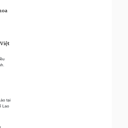
Việt
đều
nh.
ào tại
ế Lao