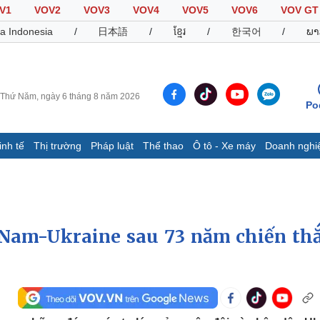
V1
VOV2
VOV3
VOV4
VOV5
VOV6
VOV GT
a Indonesia
/
日本語
/
ខ្មែរ
/
한국어
/
ພາ
Thứ Năm, ngày 6 tháng 8 năm 2026
Po
inh tế
Thị trường
Pháp luật
Thể thao
Ô tô - Xe máy
Doanh nghi
Thế giới
Multimedia
K
Quan sát
Video
B
Cuộc sống đó đây
Ảnh
K
Hồ sơ
E-Magazine
 Nam-Ukraine sau 73 năm chiến th
Infographic
Thể thao
Ô tô - Xe máy
D
Bóng đá
Ô tô
T