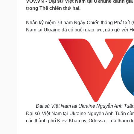
VOV.VN - Đại sứ Việt Nam tại Ukraine đánh gi
Tin nóng
Việt Nam
trong Thế chiến thứ hai.
Tư vấn luật
Phân tích
Nhân kỷ niệm 73 năm Ngày Chiến thắng Phát xít (9
Nam tại Ukraine đã có buổi giao lưu, gặp gỡ với 
Sức khỏe
Đời sống
Dinh dưỡng - món ngon
Nhà đẹp
Cây thuốc
Blog
Sản phụ khoa
Tình yêu - Gia đình
Nhi khoa
Nam khoa
Làm đẹp - giảm cân
Phòng mạch online
Ăn sạch sống khỏe
Cải chính
Đại sứ Việt Nam tại Ukraine Nguyễn Anh Tuấn t
Đại sứ Việt Nam tại Ukraine Nguyễn Anh Tuấn cùn
các thành phố Kiev, Kharcov, Odessa… đã tham dự