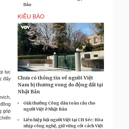
Đảo
KIỀU BÀO
p tục
Chưa có thông tin về người Việt
úc đẩy
Nam bị thương vong do động đất tại
Nhật Bản
vich,
Giải thưởng Công dân toàn cầu cho
 đồng
người Việt ở Nhật Bản
g góp
 chiến
Liên hiệp hội người Việt tại CH Séc: Hòa
nhịp công nghệ, giữ vững cốt cách Việt