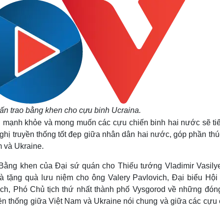
n trao bằng khen cho cựu binh Ucraina.
 mạnh khỏe và mong muốn các cựu chiến binh hai nước sẽ tiế
nghị truyền thống tốt đẹp giữa nhân dân hai nước, góp phần th
m và Ukraine.
ằng khen của Đại sứ quán cho Thiếu tướng Vladimir Vasilye
à tặng quà lưu niệm cho ông Valery Pavlovich, Đại biểu Hội
vich, Phó Chủ tịch thứ nhất thành phố Vysgorod về những đón
yền thống giữa Việt Nam và Ukraine nói chung và giữa các cựu