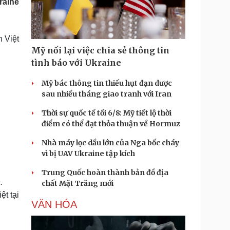
raine
Doanh nghiệp 24h
Tin Công nghệ
Doanh nhân
Trải nghiệm
ì cộng đồng
Chuyển đổi số
 Việt
Mỹ nối lại việc chia sẻ thông tin
u lịch
Podcast
tình báo với Ukraine
Tư vấn
Câu chuyện thời sự
Săn Tour
Đọc truyện đêm khuya
Mỹ bác thông tin thiếu hụt đạn dược
heck-in
Cửa sổ tình yêu
sau nhiều tháng giao tranh với Iran
Kể chuyện cho bé
Thời sự quốc tế tối 6/8: Mỹ tiết lộ thời
Hạt giống tâm hồn
điểm có thể đạt thỏa thuận về Hormuz
Nhà máy lọc dầu lớn của Nga bốc cháy
vì bị UAV Ukraine tập kích
Trung Quốc hoàn thành bản đồ địa
.
chất Mặt Trăng mới
t tại
VĂN HÓA