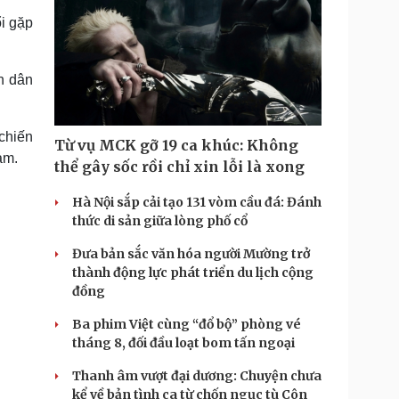
i gặp
n dân
chiến
Từ vụ MCK gỡ 19 ca khúc: Không
am.
thể gây sốc rồi chỉ xin lỗi là xong
Hà Nội sắp cải tạo 131 vòm cầu đá: Đánh
thức di sản giữa lòng phố cổ
Đưa bản sắc văn hóa người Mường trở
thành động lực phát triển du lịch cộng
đồng
Ba phim Việt cùng “đổ bộ” phòng vé
tháng 8, đối đầu loạt bom tấn ngoại
Thanh âm vượt đại dương: Chuyện chưa
kể về bản tình ca từ chốn ngục tù Côn