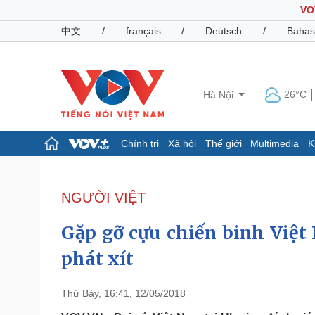
VO
中文
/
français
/
Deutsch
/
Bahas
26°C
Hà Nội
Chính trị
Xã hội
Thế giới
Multimedia
K
Chính trị
Xã hội
Đảng
Tin 24h
NGƯỜI VIỆT
Tổ chức nhân sự
Dự báo thời tiết
Quốc hội
Giáo dục
Gặp gỡ cựu chiến binh Việt
Nhận diện sự thật
Dấu ấn VOV
Việc làm
phát xít
Biển đảo
Pháp luật
Quân sự - Quốc phòng
Thứ Bảy, 16:41, 12/05/2018
Vụ án
Vũ khí