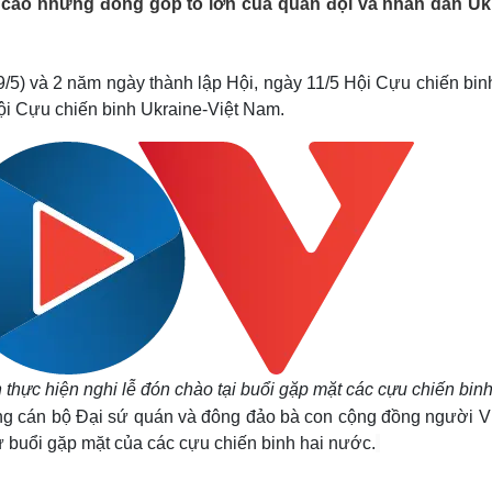
á cao những đóng góp to lớn của quân đội và nhân dân Uk
Lịch thi đấu bóng đá
Xe máy
Thế giới thể thao
Tư vấn
eSports
V
Hậu trường
/5) và 2 năm ngày thành lập Hội, ngày 11/5 Hội Cựu chiến binh
Hội Cựu chiến binh Ukraine-Việt Nam.
Văn hóa
Giải trí
D
Sân khấu - Điện ảnh
Nghệ sĩ
Văn học
Thời trang
Âm nhạc
Sao Việt
c
Di sản
hực hiện nghi lễ đón chào tại buổi gặp mặt các cựu chiến binh
g cán bộ Đại sứ quán và đông đảo bà con cộng đồng người Việ
 buổi gặp mặt của các cựu chiến binh hai nước.