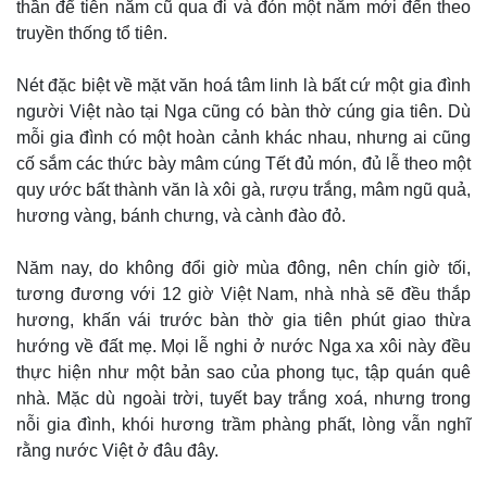
thần để tiễn năm cũ qua đi và đón một năm mới đến theo
truyền thống tổ tiên.
Nét đặc biệt về mặt văn hoá tâm linh là bất cứ một gia đình
người Việt nào tại Nga cũng có bàn thờ cúng gia tiên. Dù
mỗi gia đình có một hoàn cảnh khác nhau, nhưng ai cũng
cố sắm các thức bày mâm cúng Tết đủ món, đủ lễ theo một
quy ước bất thành văn là xôi gà, rượu trắng, mâm ngũ quả,
hương vàng, bánh chưng, và cành đào đỏ.
Năm nay, do không đổi giờ mùa đông, nên chín giờ tối,
tương đương với 12 giờ Việt Nam, nhà nhà sẽ đều thắp
hương, khấn vái trước bàn thờ gia tiên phút giao thừa
hướng về đất mẹ. Mọi lễ nghi ở nước Nga xa xôi này đều
thực hiện như một bản sao của phong tục, tập quán quê
nhà. Mặc dù ngoài trời, tuyết bay trắng xoá, nhưng trong
nỗi gia đình, khói hương trầm phàng phất, lòng vẫn nghĩ
rằng nước Việt ở đâu đây.
Pháp luật
Quân sự - Quốc phòng