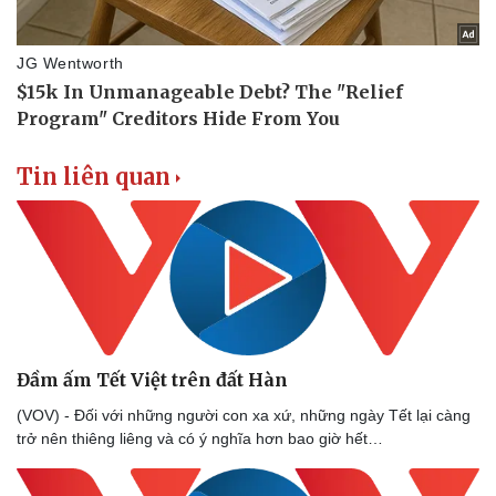
Tin liên quan
Đầm ấm Tết Việt trên đất Hàn
Du lịch
Podcast
(VOV) - Đối với những người con xa xứ, những ngày Tết lại càng
Tư vấn
Câu chuyện thời sự
trở nên thiêng liêng và có ý nghĩa hơn bao giờ hết…
Săn Tour
Đọc truyện đêm khuya
check-in
Cửa sổ tình yêu
Kể chuyện cho bé