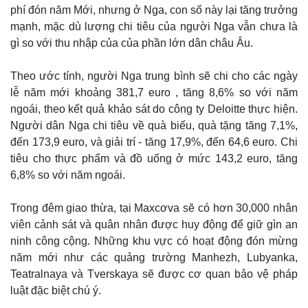
Giá cà phê
phí đón năm Mới, nhưng ở Nga, con số này lại tăng trưởng
mạnh, mặc dù lượng chi tiêu của người Nga vẫn chưa là
gì so với thu nhập của của phần lớn dân châu Âu.
Theo ước tính, người Nga trung bình sẽ chi cho các ngày
lễ năm mới khoảng 381,7 euro , tăng 8,6% so với năm
ngoái, theo kết quả khảo sát do công ty Deloitte thực hiện.
Người dân Nga chi tiêu về quà biếu, quà tặng tăng 7,1%,
đến 173,9 euro, và giải trí - tăng 17,9%, đến 64,6 euro. Chi
tiêu cho thực phẩm và đồ uống ở mức 143,2 euro, tăng
6,8% so với năm ngoái.
Trong đêm giao thừa, tại Maxcơva sẽ có hơn 30,000 nhân
viên cảnh sát và quân nhân được huy động để giữ gìn an
ninh công cộng. Những khu vực có hoạt động đón mừng
năm mới như các quảng trường Manhezh, Lubyanka,
Teatralnaya và Tverskaya sẽ được cơ quan bảo vệ pháp
luật đặc biệt chú ý.