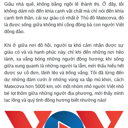
Giầu nhà quê, không bằng ngồi lê thành thị. Ở đây, tôi
không dám nói đến khía cạnh vật chất mà chỉ nói đến khía
cạnh tinh thần, cái sự giàu có nhất ở Thủ đô Matxcơva, đó
là được sống giữa không khí cộng đồng bà con người Việt
đông đảo.
Khi ở giữa nơi đô hội, người ta khó cảm nhận được sự
giàu có và và hạnh phúc này, chỉ khi đến những nơi hẻo
lánh, xa vắng bóng những người đồng hương; khi sống
giữa xung quanh là những người lạ lẫm, mới thấu hiểu hết
được sự cô đơn, lãnh lẽo và trống vắng. Tôi đã từng đến
dự những đám cưới ở những vùng xa tắp mù khơi, cách
Matxcơva hơn 5000 km, với một nhóm nhỏ người Việt nhỏ
bé lọt thỏm giữa những người địa phương, mới thấy mình
lạc lõng và quý tình đồng hương biết nhường nào!