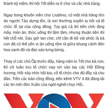
thành kỷ niệm, thì hội Tết diễn ra ở chợ và câc nhà hàng.
Ngay trong khuôn viên chợ Liublino, có một nhà hàng lớn
do người Tàu dựng lên, là nơi thường xuyên tụ hội và tổ
chức lễ lạt của cộng đồng. Tuy giá cả thì trên chín tầng
mây, món ăn, thức uống thì tầm tầm, nhưng thuận tiện thì
hết chỗ nói. Sau giờ tan chợ, chỉ cần đi bộ vài phút, là bà
con đã có thể yên vị ăn uống rôm rả giữa khung cảnh đèn
hoa xanh đỏ và đàn sáo tưng bừng.
Thay vì các chủ Ốp trước đây, hàng năm lo Tết cho bà con,
thì cờ luân lưu tổ chức nay rơi vào tay các Hội Đồng
hương. Hội này nhìn hội kia, cố tổ chức cho đủ đầy và chu
đáo. Trên các báo cộng đồng, trên kênh VTV 4 đã đăng tải
các tin mời đón Xuân của ngót nghét chục Hội.