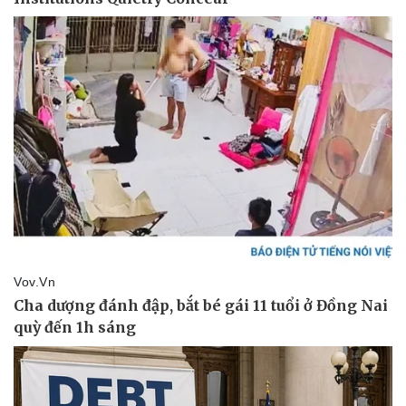
Văn hóa
Giải trí
Sân khấu - Điện ảnh
Nghệ sĩ
Văn học
Thời trang
Âm nhạc
Sao Việt
Di sản