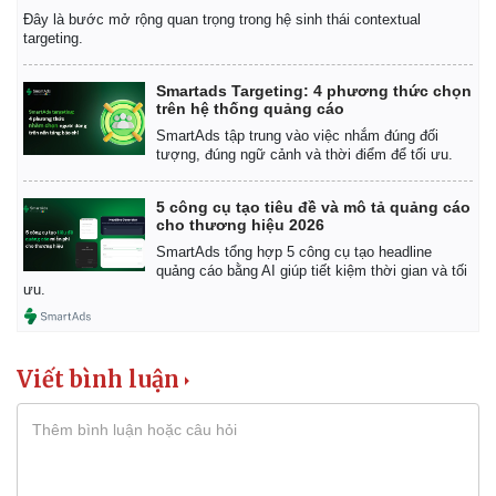
Đây là bước mở rộng quan trọng trong hệ sinh thái contextual
targeting.
Smartads Targeting: 4 phương thức chọn
trên hệ thống quảng cáo
SmartAds tập trung vào việc nhắm đúng đối
tượng, đúng ngữ cảnh và thời điểm để tối ưu.
Sức khỏe
Đời sống
Dinh dưỡng - món ngon
Nhà đẹp
5 công cụ tạo tiêu đề và mô tả quảng cáo
Cây thuốc
Blog
cho thương hiệu 2026
Sản phụ khoa
Tình yêu - Gia đình
SmartAds tổng hợp 5 công cụ tạo headline
Nhi khoa
quảng cáo bằng AI giúp tiết kiệm thời gian và tối
ưu.
Nam khoa
Làm đẹp - giảm cân
Phòng mạch online
Ăn sạch sống khỏe
Viết bình luận