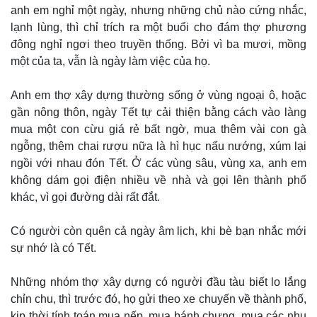
anh em nghỉ một ngày, nhưng những chủ nào cứng nhắc,
lạnh lùng, thì chỉ trích ra một buổi cho đám thợ phương
đông nghỉ ngơi theo truyền thống. Bởi vì ba mươi, mồng
một của ta, vẫn là ngày làm việc của họ.
Doanh nghiệp
Công nghệ
Thông tin doanh nghiệp
Sành điệu
Anh em thợ xây dựng thường sống ở vùng ngoại ô, hoặc
Doanh nghiệp 24h
Tin Công nghệ
gần nông thôn, ngày Tết tự cải thiện bằng cách vào làng
Doanh nhân
Trải nghiệm
mua một con cừu giá rẻ bất ngờ, mua thêm vài con gà
Vì cộng đồng
Chuyển đổi số
ngỗng, thêm chai rượu nữa là hì hục nấu nướng, xúm lại
ngồi với nhau đón Tết. Ở các vùng sâu, vùng xa, anh em
không dám gọi điện nhiều về nhà và gọi lên thành phố
khác, vì gọi đường dài rất đắt.
Có người còn quên cả ngày âm lịch, khi bè bạn nhắc mới
sự nhớ là có Tết.
Những nhóm thợ xây dựng có người đầu tàu biết lo lắng
chỉn chu, thì trước đó, họ gửi theo xe chuyến về thành phố,
kịp thời tính toán mua nếp, mua bánh chưng, mua các nhu