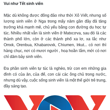
Vụ án
Vũ khí
Vui như Tết sinh viên
Tin nóng
Việt Nam
Tư vấn luật
Phân tích
Mặc dù không được đông đảo như thời Xô Viết, nhưng số
lượng sinh viên ở Nga trong mấy năm gần đây đã tăng
trưởng khá mạnh mẽ, chủ yếu bằng con đường du học tự
túc. Nhiều nhất vẫn là sinh viên ở Matxcơva, sau đó là các
thành phố lớn, còn ở các thành phố xa lơ, xa lắc như
Omxk, Orenbua, Khabarovxk, Chiumen, Irkut... có nơi thì
hàng chục, nơi có mươi người , hoạ hoằn lắm, mới có nơi
chỉ dăm bảy sinh viên.
Đa phần sinh viên tự túc là nghèo, trừ con em những gia
đình có của ăn, của để, con cái các ông chủ trong nước,
nhưng dù vậy, cuộc sống sinh viên là một thế giới trẻ trung,
đầy sáng tạo.