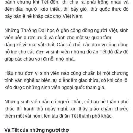
bánh chưng khi Tết đến, khi chia ra phải trông nhau và
đếm đầu người kẻo thiếu, thì bây giờ, thứ quốc thực đó
bày bán ê hề khắp các chợ Việt Nam.
Những Trường Đại học ở gần cộng đồng người Việt, sinh
viênluôn được ưu ái và dành cho một sự quan tâm
đáng kể về mặt vật chất. Các cô chú, các đơn vị cộng đồng
hỗ trợ cho các đơn vị sinh viên những đồ ăn Tết đủ đầy để
giúp các cháu vợi đi nỗi nhớ nhà.
Hầu như đơn vị sinh viên nào cũng chuẩn bị một chương
trình văn nghệ tự biên, tự diễnđêm giao thừa, có khi còn lôi
kéo được những sinh viên ngoại quốc tham gia.
Những sinh viên nào có người thân, có bạn bè thành phố
khác thì tranh thủ ngày nghỉ, xin thầy giáo châm chước
thêm một vài hôm, lên tàu đi ăn Tết thành phố khác.
Và Tết của những người thợ