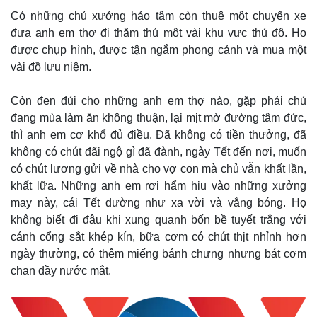
Có những chủ xưởng hảo tâm còn thuê một chuyến xe
đưa anh em thợ đi thăm thú một vài khu vực thủ đô. Họ
được chụp hình, được tận ngắm phong cảnh và mua một
vài đồ lưu niệm.
Còn đen đủi cho những anh em thợ nào, gặp phải chủ
đang mùa làm ăn không thuận, lại mịt mờ đường tâm đức,
thì anh em cơ khổ đủ điều. Đã không có tiền thưởng, đã
không có chút đãi ngộ gì đã đành, ngày Tết đến nơi, muốn
có chút lương gửi về nhà cho vợ con mà chủ vẫn khất lần,
khất lữa. Những anh em rơi hẩm hiu vào những xưởng
may này, cái Tết dường như xa vời và vắng bóng. Họ
không biết đi đâu khi xung quanh bốn bề tuyết trắng với
cánh cổng sắt khép kín, bữa cơm có chút thịt nhỉnh hơn
ngày thường, có thêm miếng bánh chưng nhưng bát cơm
chan đầy nước mắt.