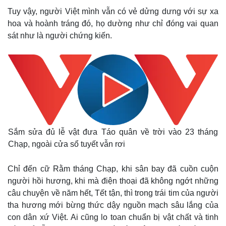
Tuy vậy, người Việt mình vẫn có vẻ dửng dưng với sự xa
hoa và hoành tráng đó, họ dường như chỉ đóng vai quan
sát như là người chứng kiến.
Sắm sửa đủ lễ vật đưa Táo quân về trời vào 23 tháng
Chạp, ngoài cửa sổ tuyết vẫn rơi
Chỉ đến cữ Rằm tháng Chạp, khi sân bay đã cuồn cuộn
người hồi hương, khi mà điện thoại đã không ngớt những
câu chuyện về năm hết, Tết tận, thì trong trái tim của người
tha hương mới bừng thức dậy nguồn mạch sâu lắng của
con dân xứ Việt. Ai cũng lo toan chuẩn bị vật chất và tinh