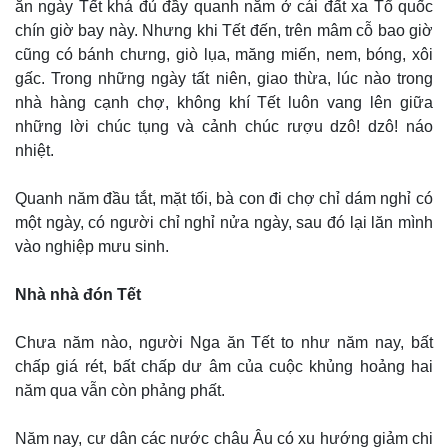
ăn ngày Tết khá đủ đầy quanh năm ở cái đất xa Tổ quốc
chín giờ bay này. Nhưng khi Tết đến, trên mâm cỗ bao giờ
cũng có bánh chưng, giò lụa, măng miến, nem, bóng, xôi
gấc. Trong những ngày tất niên, giao thừa, lúc nào trong
nhà hàng cạnh chợ, không khí Tết luôn vang lên giữa
những lời chúc tụng và cảnh chúc rượu dzô! dzô! náo
nhiệt.
Quanh năm đầu tắt, mặt tối, bà con đi chợ chỉ dám nghỉ có
một ngày, có người chỉ nghỉ nửa ngày, sau đó lại lăn mình
vào nghiệp mưu sinh.
Nhà nhà đón Tết
Chưa năm nào, người Nga ăn Tết to như năm nay, bất
Kinh tế
Thị trường
chấp giá rét, bất chấp dư âm của cuộc khủng hoảng hai
Bất động sản
Giá vàng
năm qua vẫn còn phảng phất.
Khởi nghiệp
Tiêu dùng
Tỷ giá
Chứng khoán
Năm nay, cư dân các nước châu Âu có xu hướng giảm chi