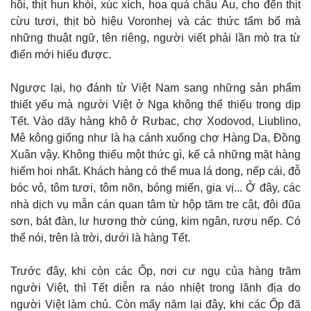
hồi, thịt hun khói, xúc xích, hoa quả châu Âu, cho đến thịt
cừu tươi, thịt bò hiệu Voronhej và các thức tẩm bổ mà
những thuật ngữ, tên riêng, người viết phải lần mò tra từ
điển mới hiểu được.
Ngược lại, họ đánh từ Việt Nam sang những sản phẩm
thiết yếu mà người Việt ở Nga không thể thiếu trong dịp
Tết. Vào dãy hàng khô ở Rưbac, chợ Xodovod, Liublino,
Mê kông giống như là hạ cánh xuống chợ Hàng Da, Đồng
Xuân vậy. Không thiếu một thức gì, kể cả những mặt hàng
hiếm hoi nhất. Khách hàng có thể mua lá dong, nếp cái, đỗ
bóc vỏ, tôm tươi, tôm nõn, bóng miến, gia vị... Ở đây, các
Thế giới
Multimedia
nhà dịch vụ mẫn cán quan tâm từ hộp tăm tre cật, đôi đũa
Quan sát
Video
sơn, bát đàn, lư hương thờ cúng, kim ngân, rượu nếp. Có
Cuộc sống đó đây
Ảnh
thể nói, trên là trời, dưới là hàng Tết.
Hồ sơ
E-Magazine
Infographic
Trước đây, khi còn các Ốp, nơi cư ngụ của hàng trăm
người Việt, thì Tết diễn ra náo nhiệt trong lãnh địa do
người Việt làm chủ. Còn mấy năm lại đây, khi các Ốp đã