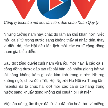
Công ty Insentra mở tiệc tất niên, đón chào Xuân Quý tỵ
Những tưởng năm nay, chắc do làm ăn khó khăn hơn, việc
mời ca sĩ từ trong nước sang không thấy ai nhắc đến, thay
vì điều đó, các Hội đều lên lịch mời các ca sĩ cộng đồng
tham gia biễu diễn.
Sau đợt tổng duyệt cuối năm vừa rồi, mới hay là các ca sĩ
cộng đồng được đào tạo rất bài bản, có nhiều giọng hát và
tài năng không kém gì các kim tinh trong nước. Nhưng
không ngờ, chưa đến Tết, Hội Người Hà Nội và Trung tâm
Insentra đã tổ chúc hai đợt mời các ca sĩ có hạng trong
nước sang khuấy động không khí chuẩn bị Tất niên.
Việc ăn uống, ẩm thực đã từ lâu đã bão hoà, bởi vì miếng