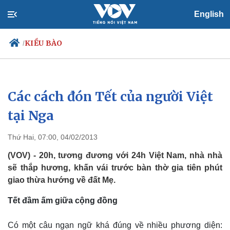
English
KIỀU BÀO
/
Các cách đón Tết của người Việt
Chính trị
Xã hội
Đảng
Tin 24h
tại Nga
Tổ chức nhân sự
Dự báo thời tiết
Quốc hội
Giáo dục
Thứ Hai, 07:00, 04/02/2013
Nhận diện sự thật
Dấu ấn VOV
Việc làm
(VOV) - 20h, tương đương với 24h Việt Nam, nhà nhà
Biển đảo
sẽ thắp hương, khấn vái trước bàn thờ gia tiên phút
giao thừa hướng về đất Mẹ.
Tết đầm ấm giữa cộng đồng
Có một câu ngạn ngữ khá đúng về nhiều phương diện: