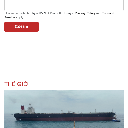
Sân khấu - Điện ảnh
Nghệ sĩ
Văn học
Thời trang
This site is protected by reCAPTCHA and the Google
Privacy Policy
and
Terms of
Service
apply.
Âm nhạc
Sao Việt
Di sản
Gửi tin
THẾ GIỚI