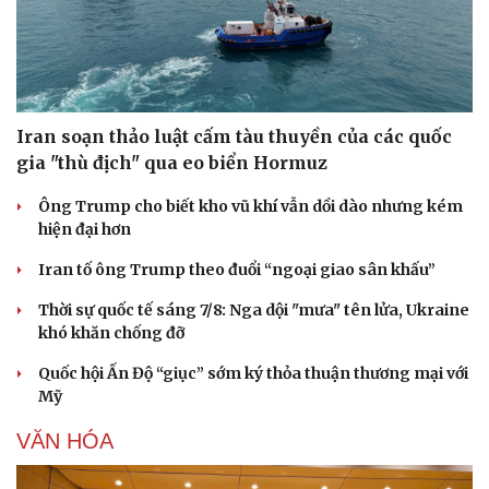
Iran soạn thảo luật cấm tàu thuyền của các quốc
gia "thù địch" qua eo biển Hormuz
Ông Trump cho biết kho vũ khí vẫn dồi dào nhưng kém
hiện đại hơn
Iran tố ông Trump theo đuổi “ngoại giao sân khấu”
Du lịch
Podcast
Thời sự quốc tế sáng 7/8: Nga dội "mưa" tên lửa, Ukraine
Tư vấn
Câu chuyện thời sự
khó khăn chống đỡ
Săn Tour
Đọc truyện đêm khuya
check-in
Cửa sổ tình yêu
Quốc hội Ấn Độ “giục” sớm ký thỏa thuận thương mại với
Kể chuyện cho bé
Mỹ
Hạt giống tâm hồn
VĂN HÓA