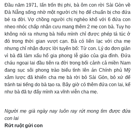
Đầu năm 1971, lẩn trốn thị phi, bà ôm con rời Sài Gòn về
Đà Nẵng sống nhờ một người chị họ để chuẩn bị cho đứa
bé ra đời. Vợ chồng người chị nghèo khổ với 6 đứa con
nheo nhóc chấp nhận cưu mang thêm 2 mẹ con bà. Tuy họ
không nói ra nhưng bà hiểu mình chỉ được phép tá túc ở
đó trong thời gian vượt cạn. Bà có liên lạc với cha mẹ
nhưng chỉ nhận được lời tuyên bố: Từ con. Lý do đơn giản
vì bà đã làm xấu hổ gia phong lễ giáo của gia đình. Đứa
cháu ngoại lai đầu tiên ra đời trong bối cảnh cả miền Nam
đang sục sôi phong trào biểu tình lên án Chính phủ Mỹ
xâm lược đã khiến cha mẹ bà rời bỏ Sài Gòn, bỏ xứ để
tránh tai tiếng do bà tạo ra. Bây giờ có thêm đứa con lai, kể
như bà đã tự đẩy mình xa vĩnh viễn cha mẹ.
Người mẹ già ngày nay luôn ray rứt mong tìm được đứa
con lai
Rứt ruột gửi con