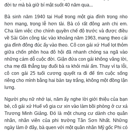
đời tư mà bà giữ bí mật suốt 40 năm qua...
Thế giới
Multimedia
Bà sinh năm 1940 tại Huế trong một gia đình trọng nho
hơn mạng, trọng lễ hơn tài. Bà có rất đông anh chị em.
Quan sát
Video
Cuộc sống đó đây
Ảnh
Cha làm việc cho chính quyền chế độ trước và được điều
Hồ sơ
E-Magazine
về Sài Gòn công tác vào khoảng năm 1963, mang theo cái
Infographic
gia đình đông đúc ấy vào theo. Cô con gái xứ Huế lọt thỏm
giữa chốn phồn hoa đô hội đã nhanh chóng sa ngã vào
những cám dỗ cuộc đời. Giận đứa con gái không vâng lời,
cha mẹ đã thẳng tay đuổi bà ra khỏi mái ấm. Thay vì tạ lỗi,
cô con gái 25 tuổi cương quyết ra đi để tìm cuộc sống
riêng cho mình bằng hai bàn tay trắng, không một đồng lận
lưng.
Người phụ nữ nhớ lại, năm ấy nghe lời giới thiệu của bạn
bè, cô gái xứ Huế vô gia cư xin vào làm bồi phòng ở cư xá
Trương Minh Giảng. Đó là một chung cư dành cho quân
nhân, nhân viên của phi trường Tân Sơn Nhất. Những
ngày làm ở đây, bà quen với một quân nhân Mỹ gốc Phi có