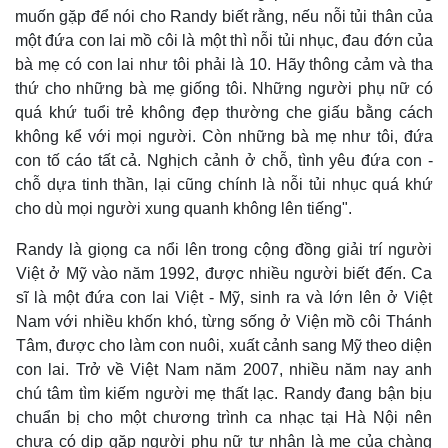
muốn gặp để nói cho Randy biết rằng, nếu nỗi tủi thân của
một đứa con lai mồ côi là một thì nỗi tủi nhục, đau đớn của
bà mẹ có con lai như tôi phải là 10. Hãy thông cảm và tha
Sức khỏe
Đời sống
thứ cho những bà mẹ giống tôi. Những người phụ nữ có
quá khứ tuổi trẻ không đẹp thường che giấu bằng cách
Dinh dưỡng - món ngon
Nhà đẹp
Cây thuốc
Blog
không kể với mọi người. Còn những bà mẹ như tôi, đứa
Sản phụ khoa
Tình yêu - Gia đình
con tố cáo tất cả. Nghịch cảnh ở chỗ, tình yêu đứa con -
Nhi khoa
chỗ dựa tinh thần, lại cũng chính là nỗi tủi nhục quá khứ
Nam khoa
cho dù mọi người xung quanh không lên tiếng".
Làm đẹp - giảm cân
Phòng mạch online
Randy là giọng ca nổi lên trong cộng đồng giải trí người
Ăn sạch sống khỏe
Việt ở Mỹ vào năm 1992, được nhiều người biết đến. Ca
sĩ là một đứa con lai Việt - Mỹ, sinh ra và lớn lên ở Việt
Nam với nhiều khốn khó, từng sống ở Viện mồ côi Thánh
Tâm, được cho làm con nuôi, xuất cảnh sang Mỹ theo diện
con lai. Trở về Việt Nam năm 2007, nhiều năm nay anh
chú tâm tìm kiếm người mẹ thất lạc. Randy đang bận bịu
chuẩn bị cho một chương trình ca nhạc tại Hà Nội nên
chưa có dịp gặp người phụ nữ tự nhận là mẹ của chàng