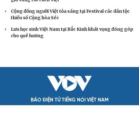
Cộng đồng người Việt tỏa sáng tại Festival các dân tộc
thiểu số Cộng hòa Séc
Lưu học sinh Việt Nam tại Bắc Kinh khát vọng đóng góp
cho quê hương
BÁO ĐIỆN TỬ TIẾNG NÓI VIỆT NAM
Trụ sở: 37 Bà Triệu, phường Cửa Nam, Hà Nội
Điện thoại: 84-24-22105148, 84-24-39785691
Thư điện tử: baodientuvov@vov.vn
Liên hệ quảng cáo, phát hành: quangcao@vovnews.vn