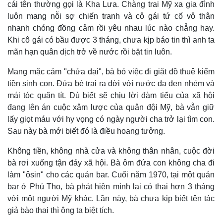
cái tên thường gọi là Kha Lưa. Chàng trai Mỹ xa gia đình
luôn mang nỗi sợ chiến tranh và cô gái tứ cố vô thân
nhanh chóng đồng cảm rồi yêu nhau lúc nào chẳng hay.
Khi cô gái có bầu được 3 tháng, chưa kịp báo tin thì anh ta
mãn hạn quân dịch trở về nước rồi bặt tin luôn.
Mang mặc cảm "chửa dại", bà bỏ việc đi giặt đồ thuê kiếm
tiền sinh con. Đứa bé trai ra đời với nước da đen nhẻm và
mái tóc quăn tít. Dù biết sẽ chịu lời đàm tiếu của xã hội
đang lên án cuộc xâm lược của quân đội Mỹ, bà vẫn giữ
lấy giọt máu với hy vọng có ngày người cha trở lại tìm con.
Sau này bà mới biết đó là điều hoang tưởng.
Không tiền, không nhà cửa và không thân nhân, cuộc đời
Kinh tế
Thị trường
bà rơi xuống tận đáy xã hội. Bà ôm đứa con không cha đi
Bất động sản
Giá vàng
làm "ôsin" cho các quán bar. Cuối năm 1970, tại một quán
Khởi nghiệp
Tiêu dùng
bar ở Phú Thọ, bà phát hiện mình lại có thai hơn 3 tháng
Tỷ giá
với một người Mỹ khác. Lần này, bà chưa kịp biết tên tác
Chứng khoán
giả bào thai thì ông ta biệt tích.
Giá cà phê