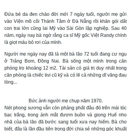
Đứa bé da đen chào đời mới 7 ngày tuổi, người mẹ gửi
vào Viện mồ côi Thánh Tâm ở Đà Nẵng rồi khăn gói dắt
con trai lớn cũng lai Mỹ vào Sài Gòn lập nghiệp. Sau 40
năm, ngày nay bà ngờ rằng ca sĩ Mỹ gốc Việt Randy chính
là giọt máu bỏ rơi của mình.
Người mẹ ngày nay đã là một bà lão 72 tuổi đang cư ngụ
ở Trảng Bom, Đồng Nai. Bà sống một mình trong căn
phòng trọ khoảng 12 m2. Tài sản có giá trị duy nhất trong
căn phòng là chiếc tivi cũ kỹ và có lẽ cả những dĩ vãng đau
lòng...
Bức ảnh người mẹ chụp năm 1970.
Nét phong sương vẫn còn phảng phất đâu đó trên mái tóc
bạc trắng, trong ánh mắt đượm buồn và giọng Huế nho
nhã của bà lão đã bước sang tuổi xưa nay hiếm. Bà cho
biết, đây là lần đầu tiên trong đời chia sẻ những góc khuất