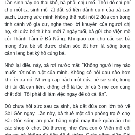
Lần sinh này do thai khó, bà phải chịu mổ. Thời đó chi phí
cho một ca sinh mổ rất đắt, số tiền dành dụm của bà cạn
sạch. Lượng sức mình không thể nuôi nổi 2 đứa con trong
tình cảnh vô gia cư, nghe theo lời khuyên của người chị
họ, khi đứa bé thứ hai mới 7 ngày tuổi, bà gửi cho Viện mồ
côi Thánh Tâm ở Đà Nẵng. Khi giao con cho các sơ, bà
mong đứa bé sẽ được chăm sóc tốt hơn là sống trong
Pháp luật
Quân sự - Quốc phòng
cảnh lang bạt kỳ hồ cùng bà.
Vụ án
Vũ khí
Nhớ lại điều này, bà rơi nước mắt: "Không người mẹ nào
Tin nóng
Việt Nam
Tư vấn luật
Phân tích
muốn rứt núm ruột của mình. Không có nỗi đau nào hơn
khi rời xa nó. Nhưng cặp nách một đứa bé sơ sinh, trong
khi túi đã cạn tiền, không chỗ tá túc thì cả 3 mẹ con cùng
chết đói. Tôi phải đi làm việc ngay để có cái ăn".
Dù chưa hồi sức sau ca sinh, bà dắt đứa con lớn trở về
Sài Gòn ngay. Lần này, bà thuê một căn phòng trọ ở chợ
Sài Gòn sống an phận bằng nghề may thuê quần áo cho
các shop ở chợ. Dù thương nhớ đứa con ở Viện mồ côi