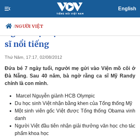
English
NGƯỜI VIỆT
/
Người mẹ Việt và đứa con lai ca
sĩ nổi tiếng
Thứ Năm, 17:17, 02/08/2012
Chính trị
Xã hội
Đảng
Tin 24h
Đứa bé 7 ngày tuổi, người mẹ gửi vào Viện mồ côi ở
Tổ chức nhân sự
Dự báo thời tiết
Đà Nẵng. Sau 40 năm, bà ngờ rằng ca sĩ Mỹ Randy
Quốc hội
Giáo dục
chính là con mình.
Nhận diện sự thật
Dấu ấn VOV
Việc làm
Marcel Nguyễn giành HCB Olympic
Biển đảo
Du học sinh Việt nhận bằng khen của Tổng thống Mỹ
Một sinh viên gốc Việt được Tổng thống Obama vinh
danh
Người Việt đầu tiên nhận giải thưởng văn học cho tác
phẩm khoa học