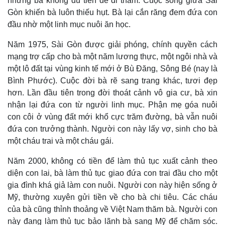
nhưng bà không đủ tiền để đi thăm. Cuộc sống giữa Sài
Gòn khiến bà luôn thiếu hụt. Bà lại cắn răng đem đứa con
đầu nhờ một linh mục nuôi ăn học.
Năm 1975, Sài Gòn được giải phóng, chính quyền cách
mạng trợ cấp cho bà một năm lương thực, một ngôi nhà và
một lô đất tại vùng kinh tế mới ở Bù Đăng, Sông Bé (nay là
Bình Phước). Cuộc đời bà rẽ sang trang khác, tươi đẹp
hơn. Lần đầu tiên trong đời thoát cảnh vô gia cư, bà xin
nhận lại đứa con từ người linh mục. Phận mẹ góa nuôi
con côi ở vùng đất mới khổ cực trăm đường, bà vẫn nuôi
đứa con trưởng thành. Người con này lấy vợ, sinh cho bà
một cháu trai và một cháu gái.
Năm 2000, không có tiền để làm thủ tục xuất cảnh theo
diện con lai, bà làm thủ tục giao đứa con trai đầu cho một
gia đình khá giả làm con nuôi. Người con này hiện sống ở
Mỹ, thường xuyên gửi tiền về cho bà chi tiêu. Các cháu
của bà cũng thỉnh thoảng về Việt Nam thăm bà. Người con
Thể thao
Ô tô - Xe máy
này đang làm thủ tục bảo lãnh bà sang Mỹ để chăm sóc.
Bóng đá
Ô tô