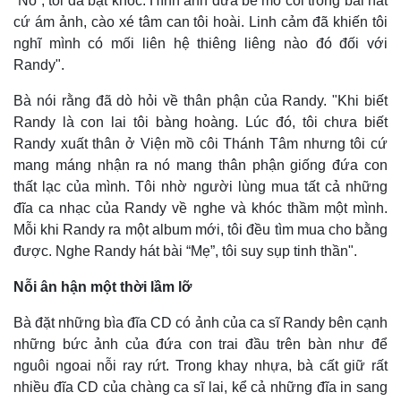
“Nó”, tôi đã bật khóc. Hình ảnh đứa bé mồ côi trong bài hát
cứ ám ảnh, cào xé tâm can tôi hoài. Linh cảm đã khiến tôi
nghĩ mình có mối liên hệ thiêng liêng nào đó đối với
Randy".
Bà nói rằng đã dò hỏi về thân phận của Randy. "Khi biết
Randy là con lai tôi bàng hoàng. Lúc đó, tôi chưa biết
Randy xuất thân ở Viện mồ côi Thánh Tâm nhưng tôi cứ
mang máng nhận ra nó mang thân phận giống đứa con
thất lạc của mình. Tôi nhờ người lùng mua tất cả những
đĩa ca nhạc của Randy về nghe và khóc thầm một mình.
Mỗi khi Randy ra một album mới, tôi đều tìm mua cho bằng
Doanh nghiệp
Công nghệ
được. Nghe Randy hát bài “Mẹ”, tôi suy sụp tinh thần".
Thông tin doanh nghiệp
Sành điệu
Doanh nghiệp 24h
Tin Công nghệ
Nỗi ân hận một thời lầm lỡ
Doanh nhân
Trải nghiệm
Vì cộng đồng
Chuyển đổi số
Bà đặt những bìa đĩa CD có ảnh của ca sĩ Randy bên cạnh
những bức ảnh của đứa con trai đầu trên bàn như để
nguôi ngoai nỗi ray rứt. Trong khay nhựa, bà cất giữ rất
nhiều đĩa CD của chàng ca sĩ lai, kể cả những đĩa in sang