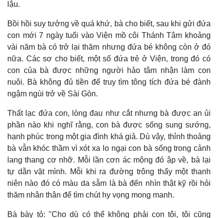
lậu.
Bồi hồi suy tưởng về quá khứ, bà cho biết, sau khi gửi đứa
con mới 7 ngày tuổi vào Viện mồ côi Thánh Tâm khoảng
vài năm bà có trở lại thăm nhưng đứa bé không còn ở đó
nữa. Các sơ cho biết, một số đứa trẻ ở Viện, trong đó có
con của bà được những người hảo tâm nhận làm con
nuôi. Bà không đủ tiền để truy tìm tông tích đứa bé đành
ngậm ngùi trở về Sài Gòn.
Thất lạc đứa con, lòng đau như cắt nhưng bà được an ủi
phần nào khi nghĩ rằng, con bà được sống sung sướng,
hạnh phúc trong một gia đình khá giả. Dù vậy, thỉnh thoảng
bà vẫn khóc thầm vì xót xa lo ngại con bà sống trong cảnh
lang thang cơ nhỡ. Mỗi lần cơn ác mộng đó ập về, bà lại
tự dằn vặt mình. Mỗi khi ra đường trông thấy một thanh
niên nào đó có màu da sẫm là bà đến nhìn thật kỹ rồi hỏi
thăm nhân thân để tìm chút hy vọng mong manh.
Bà bày tỏ: "Cho dù có thể không phải con tôi, tôi cũng