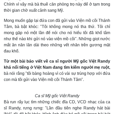
Chính vì vậy mà bà thuê căn phòng trọ này để ở tạm trong
Lịch thi đấu bóng đá
Xe máy
thời gian chờ xuất cảnh sang Mỹ.
Thế giới thể thao
Tư vấn
eSports
Mong muốn gặp lại đứa con đã gửi vào Viện mồ côi Thánh
Hậu trường
Tâm, bà bật khóc: "Tôi không mong nó tha thứ. Tôi chỉ
mong gặp nó một lần để nói cho nó hiểu tôi đã khổ tâm
như thế nào khi gửi nó vào viện mồ côi". Những giọt nước
mắt ăn năn lăn dài theo những vết nhăn trên gương mặt
đau khổ.
Từ một bài báo viết về ca sĩ người Mỹ gốc Việt Randy
khá nổi tiếng ở Việt Nam đang tìm kiếm người mẹ ruột,
bà nói rằng "tôi bàng hoàng vì có vài sự trùng hợp với đứa
con mà tôi gửi vào Viện mồ côi Thánh Tâm".
Ca sĩ Mỹ gốc Việt Randy
Bà run rẩy lục tìm những chiếc đĩa CD, VCD nhạc của ca
sĩ Randy, rưng rưng: "Lần đầu tiên nghe Randy hát bài