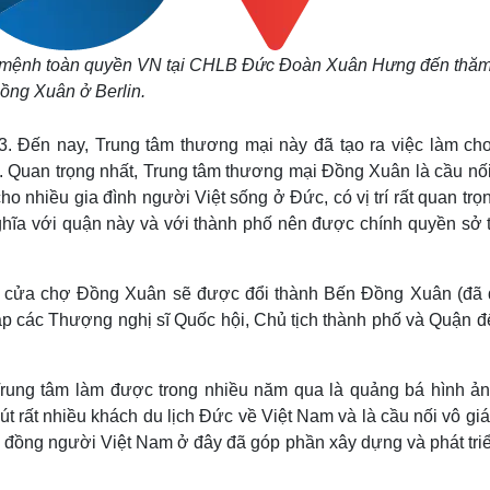
c mệnh toàn quyền VN tại CHLB Đức Đoàn Xuân Hưng đến thă
ồng Xuân ở Berlin.
. Đến nay, Trung tâm thương mại này đã tạo ra việc làm ch
 Quan trọng nhất, Trung tâm thương mại Đồng Xuân là cầu nối
o nhiều gia đình người Việt sống ở Đức, có vị trí rất quan trọ
 nghĩa với quận này và với thành phố nên được chính quyền sở t
ước cửa chợ Đồng Xuân sẽ được đổi thành Bến Đồng Xuân (đã
p các Thượng nghị sĩ Quốc hội, Chủ tịch thành phố và Quận để
rung tâm làm được trong nhiều năm qua là quảng bá hình ản
 rất nhiều khách du lịch Đức về Việt Nam và là cầu nối vô gi
ộng đồng người Việt Nam ở đây đã góp phần xây dựng và phát tri