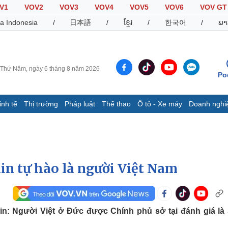
V1
VOV2
VOV3
VOV4
VOV5
VOV6
VOV GT
a Indonesia
/
日本語
/
ខ្មែរ
/
한국어
/
ພາ
Thứ Năm, ngày 6 tháng 8 năm 2026
Po
inh tế
Thị trường
Pháp luật
Thể thao
Ô tô - Xe máy
Doanh nghi
Thế giới
Multimedia
K
Quan sát
Video
B
Cuộc sống đó đây
Ảnh
K
Hồ sơ
E-Magazine
in tự hào là người Việt Nam
Infographic
Thể thao
Ô tô - Xe máy
D
: Người Việt ở Đức được Chính phủ sở tại đánh giá là 
Bóng đá
Ô tô
T