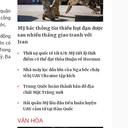
Doanh nghiệp 24h
Tin Công nghệ
Doanh nhân
Trải nghiệm
 quận
ì cộng đồng
Chuyển đổi số
a cộng
ước.
Mỹ bác thông tin thiếu hụt đạn dược
u lịch
Podcast
sau nhiều tháng giao tranh với
 động
Tư vấn
Câu chuyện thời sự
Iran
iền có
Săn Tour
Đọc truyện đêm khuya
Trong
heck-in
Cửa sổ tình yêu
Thời sự quốc tế tối 6/8: Mỹ tiết lộ thời
ỳ, Ba
Kể chuyện cho bé
điểm có thể đạt thỏa thuận về Hormuz
Hạt giống tâm hồn
Nhà máy lọc dầu lớn của Nga bốc cháy
vì bị UAV Ukraine tập kích
Trung Quốc hoàn thành bản đồ địa
chất Mặt Trăng mới
Hải quân Mỹ lần đầu tiên huấn luyện
UAV cảm tử tại Hàn Quốc
VĂN HÓA