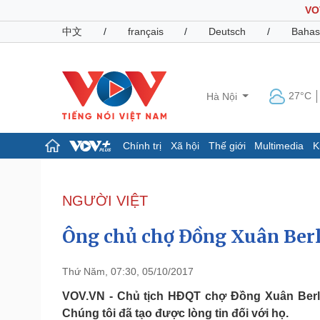
VO
中文
/
français
/
Deutsch
/
Bahas
27°C
Hà Nội
Chính trị
Xã hội
Thế giới
Multimedia
K
Chính trị
Xã hội
Đảng
Tin 24h
NGƯỜI VIỆT
Tổ chức nhân sự
Dự báo thời tiết
Quốc hội
Giáo dục
Ông chủ chợ Đồng Xuân Berl
Nhận diện sự thật
Dấu ấn VOV
Việc làm
Biển đảo
Thứ Năm, 07:30, 05/10/2017
Pháp luật
Quân sự - Quốc phòng
VOV.VN - Chủ tịch HĐQT chợ Đồng Xuân Berlin
Chúng tôi đã tạo được lòng tin đối với họ.
Vụ án
Vũ khí