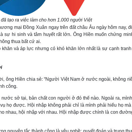
đã tạo ra việc làm cho hơn 1.000 người Việt
hương mại Đồng Xuân ngay trên đất châu Âu ngày hôm nay, đố
là sự hi sinh và tâm huyết rất lớn. Ông Hiền muốn chứng min
hông thua bất cứ ai.
ó khăn và áp lực nhưng có khó khăn lớn nhất là sự cạnh tranh
.
i
ời, ông Hiền chia sẻ: “Người Việt Nam ở nước ngoài, không riê
nh công.
nước sở tại, bản chất con người ở đó thế nào. Ngoài ra, mình
 vụ họ được. Hội nhập không phải chỉ là mình phải hiểu họ mà
 cho nhau, hội nhập với nhau. Hội nhập được chính là con đườn
ng nguyên tắc thành công là yêu nghề; quyết đoán và trung thự