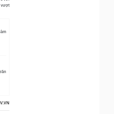
t vượt
 làm
trăn
OV.VN