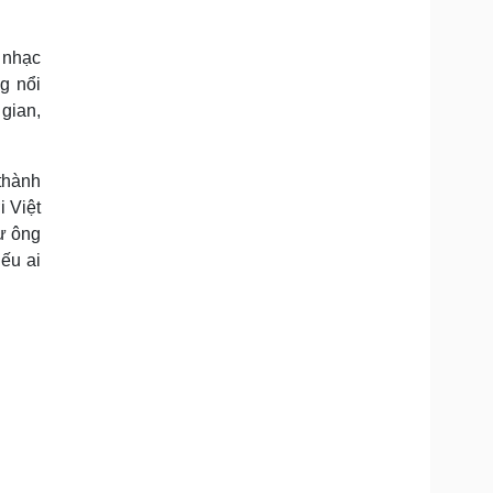
 nhạc
g nổi
gian,
thành
i Việt
ư ông
ếu ai