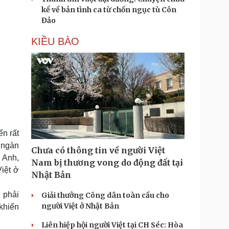
kể về bản tình ca từ chốn ngục tù Côn
Đảo
KIỀU BÀO
n rất
 ngàn
Chưa có thông tin về người Việt
 Anh,
Nam bị thương vong do động đất tại
iệt ở
Nhật Bản
 phải
Giải thưởng Công dân toàn cầu cho
người Việt ở Nhật Bản
khiến
Liên hiệp hội người Việt tại CH Séc: Hòa