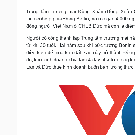
Tin nóng
Việt Nam
Tư vấn luật
Phân tích
Trung tâm thương mại Đồng Xuân (Đồng Xuân C
Lichtenberg phía Đông Berlin, nơi có gần 4.000 ng
đồng người Việt Nam ở CHLB Đức mà còn là điểm d
Sức khỏe
Đời sống
Người có công thành lập Trung tâm thương mại n
Dinh dưỡng - món ngon
Nhà đẹp
từ khi 30 tuổi. Hai năm sau khi bức tường Berlin 
Cây thuốc
Blog
điều kiện để mua khu đất, sau này trở thành Đồng
Sản phụ khoa
Tình yêu - Gia đình
đó, khu kinh doanh chia làm 4 dãy nhà lớn rộng 
Nhi khoa
Nam khoa
Lan và Đức thuê kinh doanh buôn bán lương thực,
Làm đẹp - giảm cân
Phòng mạch online
Ăn sạch sống khỏe
Cải chính