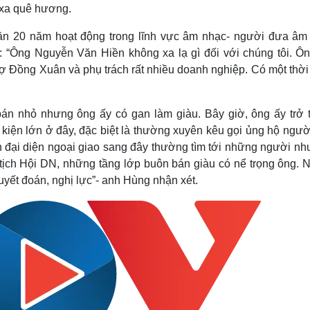
 xa quê hương.
ần 20 năm hoạt động trong lĩnh vực âm nhạc- người đưa âm
: “Ông Nguyễn Văn Hiền không xa lạ gì đối với chúng tôi. Ôn
ợ Đồng Xuân và phụ trách rất nhiều doanh nghiệp. Có một thời 
án nhỏ nhưng ông ấy có gan làm giàu. Bây giờ, ông ấy trở 
kiện lớn ở đây, đặc biệt là thường xuyên kêu gọi ủng hộ ngườ
n đại diện ngoại giao sang đây thường tìm tới những người nh
tịch Hội DN, những tầng lớp buôn bán giàu có nể trọng ông. N
uyết đoán, nghị lực”- anh Hùng nhận xét.