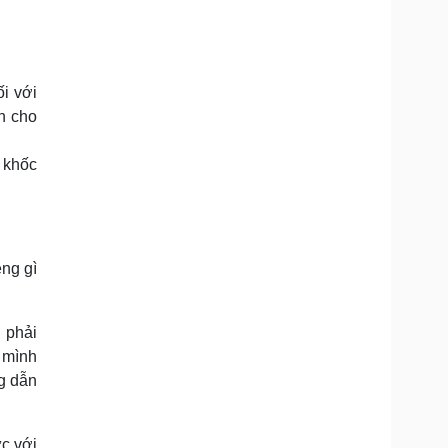
i với
h cho
 khốc
ng gì
 phải
 mình
g dẫn
c với