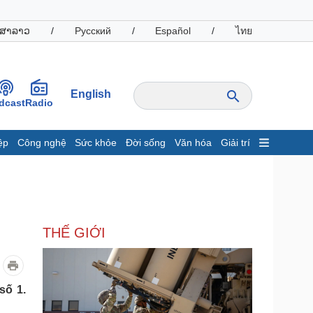
ສາລາວ
/
Русский
/
Español
/
ไทย
English
dcast
Radio
ệp
Công nghệ
Sức khỏe
Đời sống
Văn hóa
Giải trí
inh tế
Thị trường
ất động sản
Giá vàng
hởi nghiệp
Tiêu dùng
Tỷ giá
THẾ GIỚI
Chứng khoán
Giá cà phê
oanh nghiệp
Công nghệ
số 1.
hông tin doanh nghiệp
Sành điệu