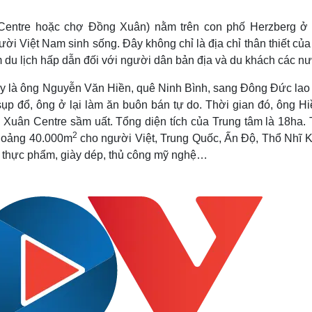
Lịch thi đấu bóng đá
Xe máy
Thế giới thể thao
Tư vấn
entre hoặc chợ Đồng Xuân) nằm trên con phố Herzberg ở
eSports
V
ười Việt Nam sinh sống. Đây không chỉ là địa chỉ thân thiết củ
Hậu trường
u lịch hấp dẫn đối với người dân bản địa và du khách các n
Văn hóa
Giải trí
D
ày là ông Nguyễn Văn Hiền, quê Ninh Bình, sang Đông Đức lao
Sân khấu - Điện ảnh
Nghệ sĩ
sụp đổ, ông ở lại làm ăn buôn bán tự do. Thời gian đó, ông H
Văn học
Thời trang
 Xuân Centre sầm uất. Tổng diện tích của Trung tâm là 18ha. 
Âm nhạc
Sao Việt
c
2
khoảng 40.000m
Di sản
cho người Việt, Trung Quốc, Ấn Độ, Thổ Nhĩ K
 thực phẩm, giày dép, thủ công mỹ nghệ…