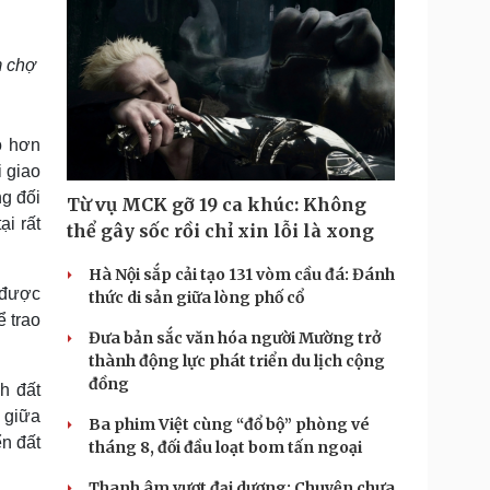
m chợ
o hơn
 giao
ng đối
Từ vụ MCK gỡ 19 ca khúc: Không
ại rất
thể gây sốc rồi chỉ xin lỗi là xong
Hà Nội sắp cải tạo 131 vòm cầu đá: Đánh
 được
thức di sản giữa lòng phố cổ
 trao
Đưa bản sắc văn hóa người Mường trở
thành động lực phát triển du lịch cộng
đồng
h đất
á giữa
Ba phim Việt cùng “đổ bộ” phòng vé
ển đất
tháng 8, đối đầu loạt bom tấn ngoại
Thanh âm vượt đại dương: Chuyện chưa