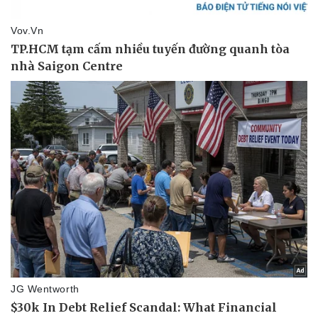
Thể thao
Ô tô - Xe máy
Bóng đá
Ô tô
Lịch thi đấu bóng đá
Xe máy
Thế giới thể thao
Tư vấn
eSports
Hậu trường