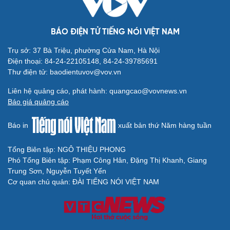
Cộng đồng người Việt tỏa sáng tại Festival các dân tộc
thiểu số Cộng hòa Séc
Lưu học sinh Việt Nam tại Bắc Kinh khát vọng đóng góp
cho quê hương
BÁO ĐIỆN TỬ TIẾNG NÓI VIỆT NAM
Trụ sở: 37 Bà Triệu, phường Cửa Nam, Hà Nội
Điện thoại: 84-24-22105148, 84-24-39785691
Thư điện tử: baodientuvov@vov.vn
Liên hệ quảng cáo, phát hành: quangcao@vovnews.vn
Báo giá quảng cáo