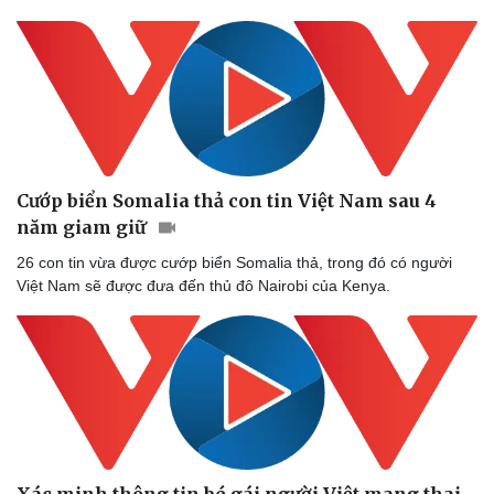
Sức khỏe
Đời sống
Dinh dưỡng - món ngon
Nhà đẹp
Cây thuốc
Blog
Sản phụ khoa
Tình yêu - Gia đình
Nhi khoa
Nam khoa
Làm đẹp - giảm cân
Cướp biển Somalia thả con tin Việt Nam sau 4
Phòng mạch online
năm giam giữ
Ăn sạch sống khỏe
26 con tin vừa được cướp biển Somalia thả, trong đó có người
Việt Nam sẽ được đưa đến thủ đô Nairobi của Kenya.