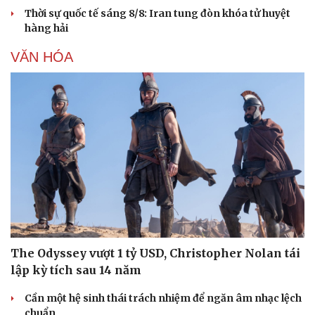
Trung Quốc ứng phó khẩn cấp bão Dolphin
“Yết hầu” Hormuz thành con bài của Iran, tàu chiến Mỹ
bị đặt trước lằn ranh đỏ
Các nhà khoa học Nhật Bản phát hiện dấu hiệu của “hạt
ma” trong vũ trụ
Hungary công bố gói cứu trợ cho nông dân bị ảnh
hưởng do hạn hán và nắng nóng
Thời sự quốc tế sáng 8/8: Iran tung đòn khóa tử huyệt
hàng hải
VĂN HÓA
Du lịch
Podcast
Tư vấn
Câu chuyện thời sự
Săn Tour
Đọc truyện đêm khuya
check-in
Cửa sổ tình yêu
Kể chuyện cho bé