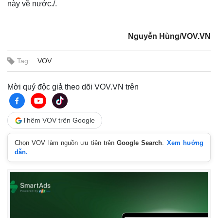
này về nước./.
Nguyễn Hùng/VOV.VN
Thế giới
Multimedia
Tag:
VOV
Quan sát
Video
Cuộc sống đó đây
Ảnh
Mời quý độc giả theo dõi VOV.VN trên
Hồ sơ
E-Magazine
Infographic
Thêm VOV trên Google
Chọn VOV làm nguồn ưu tiên trên
Google Search
.
Xem hướng
dẫn.