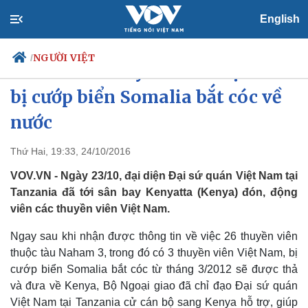
English
NGƯỜI VIỆT
/
Sớm đưa 3 thuyền viên Việt Nam
bị cướp biển Somalia bắt cóc về
nước
Chính trị
Xã hội
Đảng
Tin 24h
Thứ Hai, 19:33, 24/10/2016
Tổ chức nhân sự
Dự báo thời tiết
VOV.VN - Ngày 23/10, đại diện Đại sứ quán Việt Nam tại
Quốc hội
Giáo dục
Nhận diện sự thật
Dấu ấn VOV
Tanzania đã tới sân bay Kenyatta (Kenya) đón, động
Việc làm
viên các thuyền viên Việt Nam.
Biển đảo
Ngay sau khi nhận được thông tin về việc 26 thuyền viên
thuộc tàu Naham 3, trong đó có 3 thuyền viên Việt Nam, bị
cướp biển Somalia bắt cóc từ tháng 3/2012 sẽ được thả
và đưa về Kenya, Bộ Ngoại giao đã chỉ đạo Đại sứ quán
Việt Nam tại Tanzania cử cán bộ sang Kenya hỗ trợ, giúp