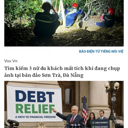
Pháp luật
Quân sự - Quốc phòng
Vụ án
Vũ khí
Tin nóng
Việt Nam
Tư vấn luật
Phân tích