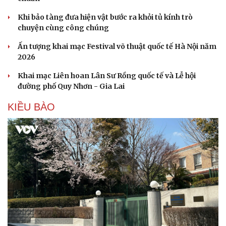
Hạt giống tâm hồn
The Odyssey vượt 1 tỷ USD, Christopher Nolan tái
lập kỳ tích sau 14 năm
Cần một hệ sinh thái trách nhiệm để ngăn âm nhạc lệch
chuẩn
Khi bảo tàng đưa hiện vật bước ra khỏi tủ kính trò
chuyện cùng công chúng
Ấn tượng khai mạc Festival võ thuật quốc tế Hà Nội năm
2026
Khai mạc Liên hoan Lân Sư Rồng quốc tế và Lễ hội
đường phố Quy Nhơn - Gia Lai
KIỀU BÀO