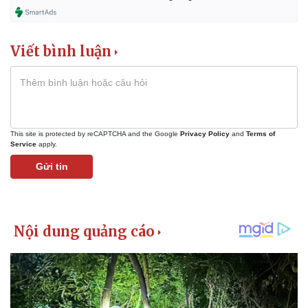
Kinh tế
Thị trường
Bất động sản
Giá vàng
Khởi nghiệp
Tiêu dùng
Viết bình luận
Tỷ giá
Chứng khoán
Giá cà phê
This site is protected by reCAPTCHA and the Google
Privacy Policy
and
Terms of
Service
apply.
Gửi tin