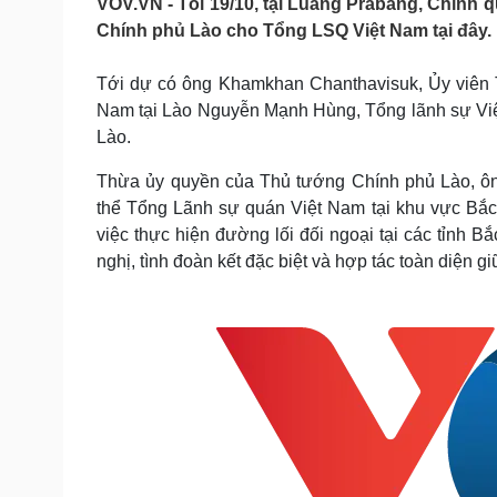
VOV.VN - Tối 19/10, tại Luang Prabang, Chính 
Tin nóng
Việt Nam
Chính phủ Lào cho Tổng LSQ Việt Nam tại đây.
Tư vấn luật
Phân tích
Tới dự có ông Khamkhan Chanthavisuk, Ủy viên T
Nam tại Lào Nguyễn Mạnh Hùng, Tổng lãnh sự Việt
Sức khỏe
Đời sống
Lào.
Dinh dưỡng - món ngon
Nhà đẹp
Cây thuốc
Blog
Thừa ủy quyền của Thủ tướng Chính phủ Lào, ô
Sản phụ khoa
Tình yêu - Gia đình
thể Tổng Lãnh sự quán Việt Nam tại khu vực Bắc
Nhi khoa
việc thực hiện đường lối đối ngoại tại các tỉnh
Nam khoa
nghị, tình đoàn kết đặc biệt và hợp tác toàn diện
Làm đẹp - giảm cân
Phòng mạch online
Ăn sạch sống khỏe
Cải chính