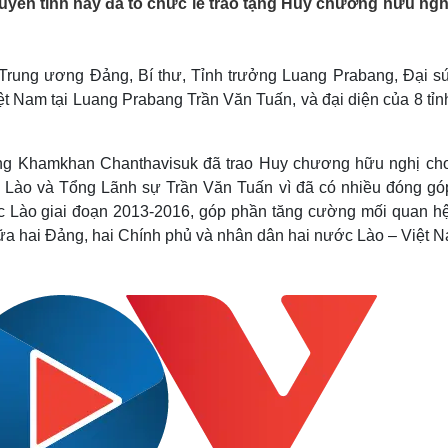
quyền tỉnh này đã tổ chức lễ trao tặng Huy chương hữu ngh
Lịch thi đấu bóng đá
Xe máy
Thế giới thể thao
Tư vấn
eSports
V
Hậu trường
rung ương Đảng, Bí thư, Tỉnh trưởng Luang Prabang, Đại sứ
 Nam tại Luang Prabang Trần Văn Tuấn, và đại diện của 8 tỉn
Văn hóa
Giải trí
D
Sân khấu - Điện ảnh
Nghệ sĩ
Văn học
Thời trang
ng Khamkhan Chanthavisuk đã trao Huy chương hữu nghị ch
Âm nhạc
Sao Việt
c
 Lào và Tổng Lãnh sự Trần Văn Tuấn vì đã có nhiều đóng gó
Di sản
 Bắc Lào giai đoạn 2013-2016, góp phần tăng cường mối quan h
 giữa hai Đảng, hai Chính phủ và nhân dân hai nước Lào – Việt 