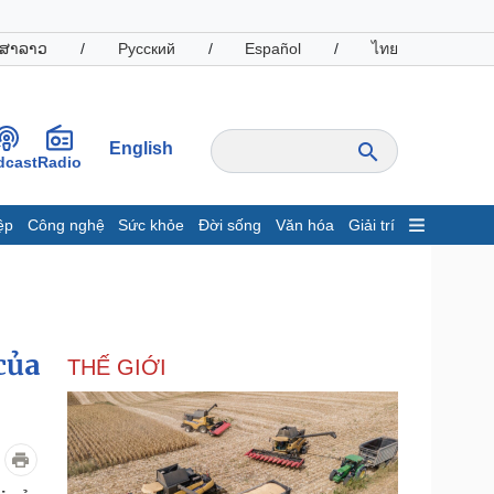
ສາລາວ
/
Русский
/
Español
/
ไทย
English
dcast
Radio
ệp
Công nghệ
Sức khỏe
Đời sống
Văn hóa
Giải trí
inh tế
Thị trường
ất động sản
Giá vàng
hởi nghiệp
Tiêu dùng
Tỷ giá
của
THẾ GIỚI
Chứng khoán
Giá cà phê
oanh nghiệp
Công nghệ
hông tin doanh nghiệp
Sành điệu