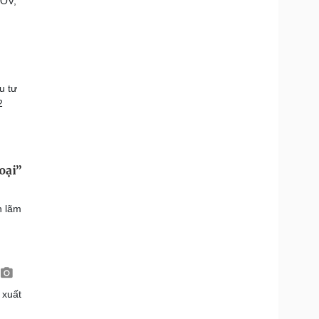
VOV,
u tư
2
oại”
n lãm
 xuất