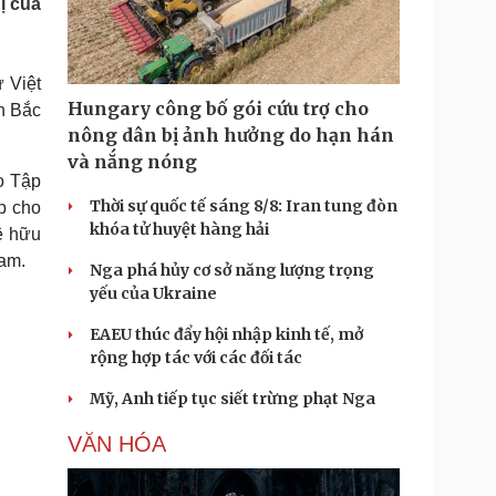
ị của
Doanh nghiệp 24h
Tin Công nghệ
Doanh nhân
Trải nghiệm
ì cộng đồng
Chuyển đổi số
 Việt
Hungary công bố gói cứu trợ cho
h Bắc
u lịch
Podcast
nông dân bị ảnh hưởng do hạn hán
Tư vấn
Câu chuyện thời sự
và nắng nóng
Săn Tour
Đọc truyện đêm khuya
o Tập
heck-in
Cửa sổ tình yêu
Thời sự quốc tế sáng 8/8: Iran tung đòn
p cho
Kể chuyện cho bé
khóa tử huyệt hàng hải
ệ hữu
Hạt giống tâm hồn
Nam.
Nga phá hủy cơ sở năng lượng trọng
yếu của Ukraine
EAEU thúc đẩy hội nhập kinh tế, mở
rộng hợp tác với các đối tác
Mỹ, Anh tiếp tục siết trừng phạt Nga
VĂN HÓA