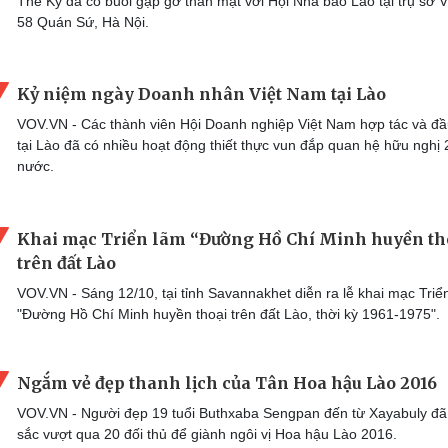
Thế Kỷ đã có buổi gặp gỡ thân mật với Hội Nhà báo Lào tại trụ sở 
58 Quán Sứ, Hà Nội.
Kỷ niệm ngày Doanh nhân Việt Nam tại Lào
VOV.VN - Các thành viên Hội Doanh nghiệp Việt Nam hợp tác và đầ
tại Lào đã có nhiều hoạt động thiết thực vun đắp quan hệ hữu nghị 
nước.
Khai mạc Triển lãm “Đường Hồ Chí Minh huyền th
trên đất Lào
VOV.VN - Sáng 12/10, tại tỉnh Savannakhet diễn ra lễ khai mạc Triể
"Đường Hồ Chí Minh huyền thoại trên đất Lào, thời kỳ 1961-1975".
Ngắm vẻ đẹp thanh lịch của Tân Hoa hậu Lào 2016
VOV.VN - Người đẹp 19 tuổi Buthxaba Sengpan đến từ Xayabuly đã
sắc vượt qua 20 đối thủ để giành ngôi vị Hoa hậu Lào 2016.