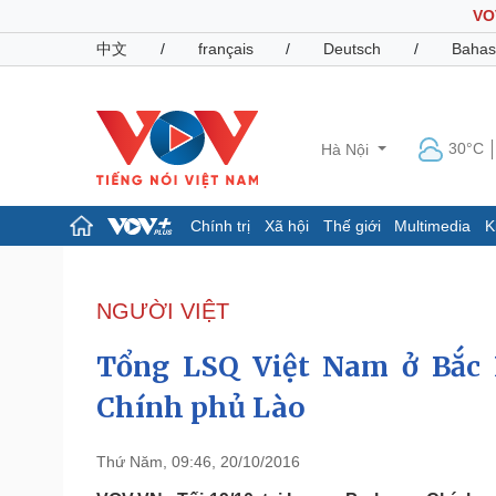
VO
中文
/
français
/
Deutsch
/
Bahas
30°C
Hà Nội
Chính trị
Xã hội
Thế giới
Multimedia
K
Chính trị
Xã hội
Đảng
Tin 24h
NGƯỜI VIỆT
Tổ chức nhân sự
Dự báo thời tiết
Quốc hội
Giáo dục
Tổng LSQ Việt Nam ở Bắc
Nhận diện sự thật
Dấu ấn VOV
Việc làm
Chính phủ Lào
Biển đảo
Pháp luật
Quân sự - Quốc phòng
Thứ Năm, 09:46, 20/10/2016
Vụ án
Vũ khí