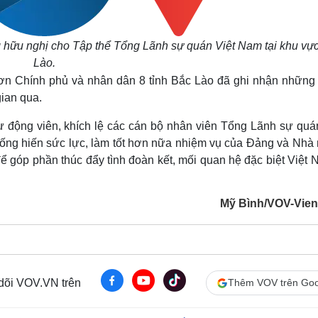
ữu nghị cho Tập thể Tổng Lãnh sự quán Việt Nam tại khu vự
Lào.
ơn Chính phủ và nhân dân 8 tỉnh Bắc Lào đã ghi nhận những
gian qua.
 động viên, khích lệ các cán bộ nhân viên Tổng Lãnh sự quán
c cống hiến sức lực, làm tốt hơn nữa nhiệm vụ của Đảng và Nh
để góp phần thúc đẩy tình đoàn kết, mối quan hệ đặc biệt Việt
Mỹ Bình/VOV-Vien
 dõi VOV.VN trên
Thêm VOV trên Goo