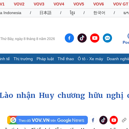
V1
VOV2
VOV3
VOV4
VOV5
VOV6
VOV GT
a Indonesia
/
日本語
/
ខ្មែរ
/
한국어
/
ພາ
Thứ Bảy, ngày 8 tháng 8 năm 2026
Po
inh tế
Thị trường
Pháp luật
Thể thao
Ô tô - Xe máy
Doanh nghi
Thế giới
Multimedia
K
Quan sát
Video
B
Cuộc sống đó đây
Ảnh
K
Hồ sơ
E-Magazine
 Lào nhận Huy chương hữu nghị 
Infographic
Thể thao
Ô tô - Xe máy
D
Bóng đá
Ô tô
T