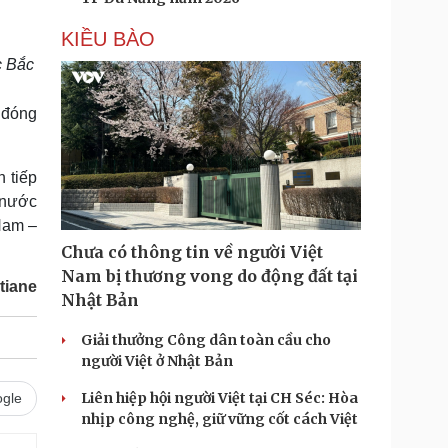
KIỀU BÀO
c Bắc
 đóng
 tiếp
à nước
 Nam –
Chưa có thông tin về người Việt
Nam bị thương vong do động đất tại
tiane
Nhật Bản
Giải thưởng Công dân toàn cầu cho
người Việt ở Nhật Bản
Liên hiệp hội người Việt tại CH Séc: Hòa
gle
nhịp công nghệ, giữ vững cốt cách Việt