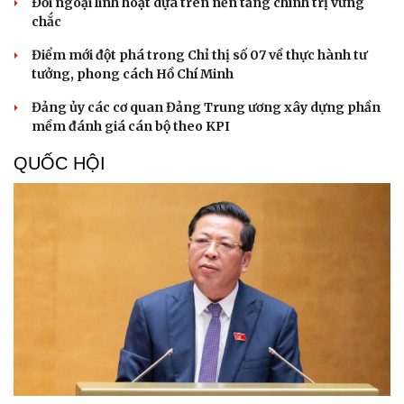
Bước phát triển trong bảo vệ nền tảng tư tưởng
của Đảng
Cô giáo trẻ lấy sự tiến bộ của học sinh làm thước đo thực
hành Chỉ thị 07
Đối ngoại linh hoạt dựa trên nền tảng chính trị vững
chắc
Điểm mới đột phá trong Chỉ thị số 07 về thực hành tư
tưởng, phong cách Hồ Chí Minh
Đảng ủy các cơ quan Đảng Trung ương xây dựng phần
mềm đánh giá cán bộ theo KPI
QUỐC HỘI