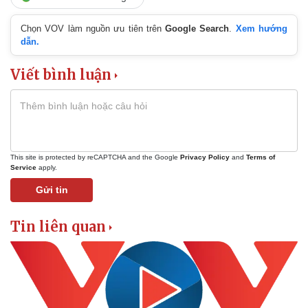
Chọn VOV làm nguồn ưu tiên trên
Google Search
.
Xem hướng
dẫn.
Viết bình luận
Doanh nghiệp
Công nghệ
This site is protected by reCAPTCHA and the Google
Privacy Policy
and
Terms of
Thông tin doanh nghiệp
Sành điệu
Service
apply.
Doanh nghiệp 24h
Tin Công nghệ
Gửi tin
Doanh nhân
Trải nghiệm
Vì cộng đồng
Chuyển đổi số
Tin liên quan