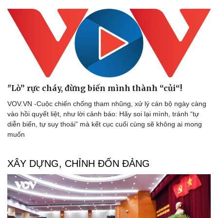
"Lò” rực cháy, đừng biến mình thành “củi“!
VOV.VN -Cuộc chiến chống tham nhũng, xử lý cán bộ ngày càng
vào hồi quyết liệt, như lời cảnh báo: Hãy soi lại mình, tránh “tự
diễn biến, tự suy thoái” mà kết cục cuối cùng sẽ không ai mong
Văn hóa
Giải trí
muốn
Sân khấu - Điện ảnh
Nghệ sĩ
Văn học
Thời trang
XÂY DỰNG, CHỈNH ĐỐN ĐẢNG
Âm nhạc
Sao Việt
Di sản