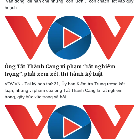
“vận động” để hạn chế những “con lươn”, “con chạch” lọt vào quy
hoạch
Sức khỏe
Đời sống
Ông Tất Thành Cang vi phạm “rất nghiêm
Dinh dưỡng - món ngon
Nhà đẹp
trọng”, phải xem xét, thi hành kỷ luật
Cây thuốc
Blog
Sản phụ khoa
Tình yêu - Gia đình
VOV.VN - Tại kỳ họp thứ 31, Ủy ban Kiểm tra Trung ương kết
Nhi khoa
luận, những vi phạm của ông Tất Thành Cang là rất nghiêm
Nam khoa
trọng, gây bức xúc trong xã hội.
Làm đẹp - giảm cân
Phòng mạch online
Ăn sạch sống khỏe