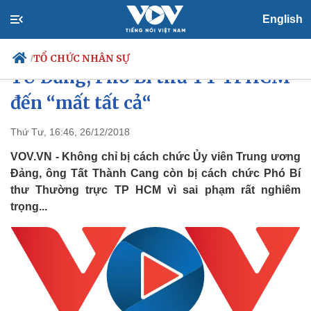
English
Ông Tất Thành Cang:Từ Ủy viên
TỔ CHỨC NHÂN SỰ
/
TƯ Đảng, Phó Bí thư TT TPHCM
đến “mất tất cả“
Chính trị
Xã hội
Thứ Tư, 16:46, 26/12/2018
Đảng
Tin 24h
VOV.VN - Không chỉ bị cách chức Ủy viên Trung ương
Tổ chức nhân sự
Dự báo thời tiết
Đảng, ông Tất Thành Cang còn bị cách chức Phó Bí
Quốc hội
Giáo dục
thư Thường trực TP HCM vì sai phạm rất nghiêm
Nhận diện sự thật
Dấu ấn VOV
trọng...
Việc làm
Biển đảo