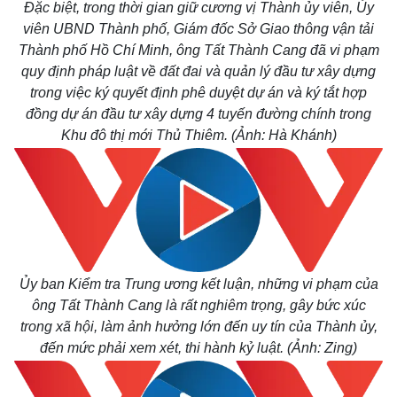
Đặc biệt, trong thời gian giữ cương vị Thành ủy viên, Ủy
viên UBND Thành phố, Giám đốc Sở Giao thông vận tải
Thành phố Hồ Chí Minh, ông Tất Thành Cang đã vi phạm
quy định pháp luật về đất đai và quản lý đầu tư xây dựng
trong việc ký quyết định phê duyệt dự án và ký tắt hợp
đồng dự án đầu tư xây dựng 4 tuyến đường chính trong
Khu đô thị mới Thủ Thiêm. (Ảnh: Hà Khánh)
Pháp luật
Quân sự - Quốc phòng
Vụ án
Vũ khí
Tin nóng
Việt Nam
Tư vấn luật
Phân tích
Ủy ban Kiểm tra Trung ương kết luận, những vi phạm của
ông Tất Thành Cang là rất nghiêm trọng, gây bức xúc
trong xã hội, làm ảnh hưởng lớn đến uy tín của Thành ủy,
đến mức phải xem xét, thi hành kỷ luật. (Ảnh: Zing)