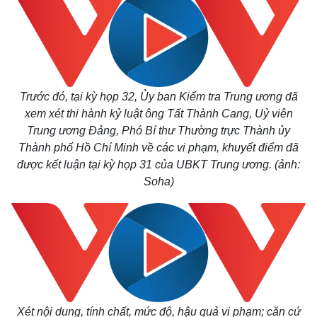
Trước đó, tại kỳ họp 32, Ủy ban Kiểm tra Trung ương đã
xem xét thi hành kỷ luật ông Tất Thành Cang, Uỷ viên
Trung ương Đảng, Phó Bí thư Thường trực Thành ủy
Thành phố Hồ Chí Minh về các vi phạm,
khuyết điểm
đã
Thế giới
Multimedia
được kết luận tại kỳ họp 31 của UBKT Trung ương. (ảnh:
Quan sát
Video
Soha)
Cuộc sống đó đây
Ảnh
Hồ sơ
E-Magazine
Infographic
Xét nội dung, tính chất, mức độ, hậu quả vi phạm; căn cứ