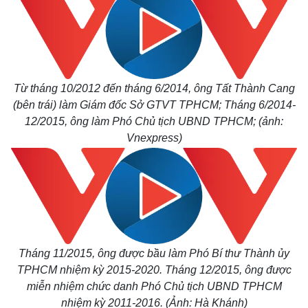
Từ tháng 10/2012 đến tháng 6/2014, ông Tất Thành Cang
(bên trái) làm Giám đốc Sở GTVT TPHCM; Tháng 6/2014-
12/2015, ông làm Phó Chủ tịch UBND TPHCM;
(ảnh:
Thể thao
Ô tô - Xe máy
Vnexpress)
Bóng đá
Ô tô
Lịch thi đấu bóng đá
Xe máy
Thế giới thể thao
Tư vấn
eSports
Hậu trường
Tháng 11/2015, ông được bầu làm Phó Bí thư Thành ủy
TPHCM nhiệm kỳ 2015-2020. Tháng 12/2015, ông được
miễn nhiệm chức danh Phó Chủ tịch UBND TPHCM
nhiệm kỳ 2011-2016. (Ảnh: Hà Khánh)