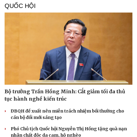
QUỐC HỘI
Du lịch
Podcast
Tư vấn
Câu chuyện thời sự
Bộ trưởng Trần Hồng Minh: Cắt giảm tối đa thủ
Săn Tour
Đọc truyện đêm khuya
tục hành nghề kiến trúc
check-in
Cửa sổ tình yêu
Kể chuyện cho bé
ĐBQH đề xuất nên miễn trách nhiệm bồi thường cho
Hạt giống tâm hồn
cán bộ đổi mới sáng tạo
Phó Chủ tịch Quốc hội Nguyễn Thị Hồng tặng quà nạn
nhân chất độc da cam, hộ nghèo