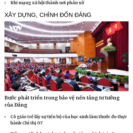
Thành tựu nhân quyền ở Việt Nam: Sự thật được
chứng minh qua những số liệu cụ thể
Thực tiễn vận hành chính quyền ba cấp bác bỏ mọi luận
điệu xuyên tạc
Thủ đoạn xuyên tạc mới trên không gian mạng thời AI
Tự cảnh giác trước tâm lý đám đông khi dùng mạng xã
hội
Khi mạng xã hội thành nơi phán xử
XÂY DỰNG, CHỈNH ĐỐN ĐẢNG
Cải chính