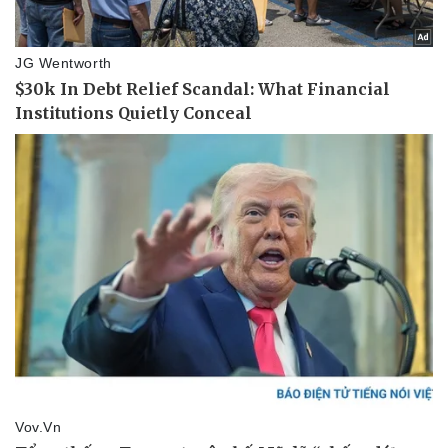
Pháp luật
Quân sự - Quốc phòng
Vụ án
Vũ khí
Tin nóng
Việt Nam
Tư vấn luật
Phân tích