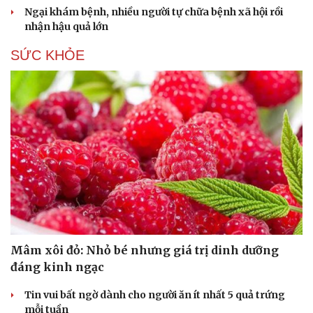
Ngại khám bệnh, nhiều người tự chữa bệnh xã hội rồi
nhận hậu quả lớn
SỨC KHỎE
Văn hóa
Giải trí
Sân khấu - Điện ảnh
Nghệ sĩ
Văn học
Thời trang
Âm nhạc
Sao Việt
Di sản
Mâm xôi đỏ: Nhỏ bé nhưng giá trị dinh dưỡng
đáng kinh ngạc
Tin vui bất ngờ dành cho người ăn ít nhất 5 quả trứng
mỗi tuần