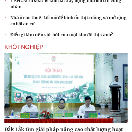
TP.HCM rà soát 16 khu đất xây dựng nhà lưu trú công
nhân
Nhà ở cho thuê: Lối mở để bình ổn thị trường và mở rộng
cơ hội an cư
Điều gì làm nên sức hút của một khu đô thị xanh?
KHỞI NGHIỆP
Cải chính
Đắk Lắk tìm giải pháp nâng cao chất lượng hoạt