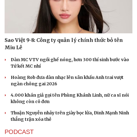
Sao Việt 9-8: Công ty quản lý chính thức bỏ tên
Miu Lê
Du lịch
Podcast
Dàn MC VTV ngồi ghế nóng, hơn 300 thí sinh bước vào
Tư vấn
Câu chuyện thời sự
Tứ kết MC nhí
Săn Tour
Đọc truyện đêm khuya
Hoàng Rob đưa dàn nhạc lên sân khấu Anh trai vượt
check-in
Cửa sổ tình yêu
ngàn chông gai 2026
Kể chuyện cho bé
Hạt giống tâm hồn
4.000 khán giả gọi tên Phùng Khánh Linh, nữ ca sĩ nói
không còn cô đơn
Thuận Nguyễn nhảy trên giày bọc lửa, Đinh Mạnh Ninh
thắng trận xóa thẻ
PODCAST