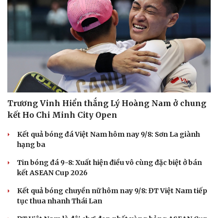
Doanh nghiệp
Công nghệ
Thông tin doanh nghiệp
Sành điệu
Doanh nghiệp 24h
Tin Công nghệ
Trương Vinh Hiển thắng Lý Hoàng Nam ở chung
Doanh nhân
Trải nghiệm
kết Ho Chi Minh City Open
Vì cộng đồng
Chuyển đổi số
Kết quả bóng đá Việt Nam hôm nay 9/8: Sơn La giành
hạng ba
Tin bóng đá 9-8: Xuất hiện điều vô cùng đặc biệt ở bán
kết ASEAN Cup 2026
Kết quả bóng chuyền nữ hôm nay 9/8: ĐT Việt Nam tiếp
tục thua nhanh Thái Lan