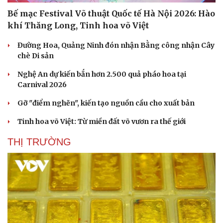
Bế mạc Festival Võ thuật Quốc tế Hà Nội 2026: Hào
khí Thăng Long, Tinh hoa võ Việt
Đường Hoa, Quảng Ninh đón nhận Bằng công nhận Cây
chè Di sản
Sức khỏe
Đời sống
Nghệ An dự kiến bắn hơn 2.500 quả pháo hoa tại
Dinh dưỡng - món ngon
Nhà đẹp
Carnival 2026
Cây thuốc
Blog
Gỡ "điểm nghẽn", kiến tạo nguồn cầu cho xuất bản
Sản phụ khoa
Tình yêu - Gia đình
Nhi khoa
Tinh hoa võ Việt: Từ miền đất võ vươn ra thế giới
Nam khoa
Làm đẹp - giảm cân
THỊ TRƯỜNG
Phòng mạch online
Ăn sạch sống khỏe