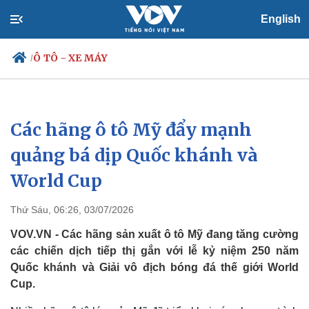
English
Ô TÔ - XE MÁY
/
Các hãng ô tô Mỹ đẩy mạnh
Chính trị
Xã hội
Đảng
Tin 24h
quảng bá dịp Quốc khánh và
Tổ chức nhân sự
Dự báo thời tiết
World Cup
Quốc hội
Giáo dục
Nhận diện sự thật
Dấu ấn VOV
Việc làm
Thứ Sáu, 06:26, 03/07/2026
Biển đảo
VOV.VN - Các hãng sản xuất ô tô Mỹ đang tăng cường
các chiến dịch tiếp thị gắn với lễ kỷ niệm 250 năm
Quốc khánh và Giải vô địch bóng đá thế giới World
Cup.