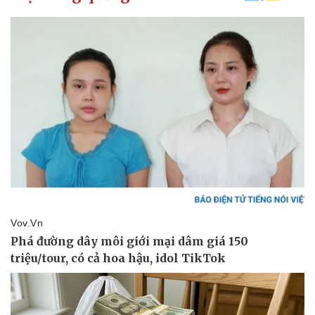
Kinh tế
Thị trường
Bất động sản
Giá vàng
Khởi nghiệp
Tiêu dùng
Tỷ giá
Chứng khoán
Giá cà phê