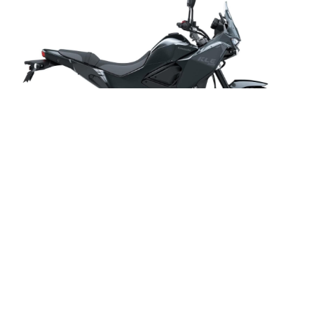
Kawasaki KLE 500 2026 ra mắt giá 211 triệu đồng
- Sự hồi sinh ấn tượng
Triumph Tracker 400 và Thruxton 400 ra mắt: Thiết kế
độc đáo, động cơ mạnh hơn
BMW R 12 G/S Competition chính thức ra mắt, sẵn sàng
chinh phục GS Trophy 2026
Bất chấp làn sóng xe điện mở rộng, xe xăng vẫn duy trì