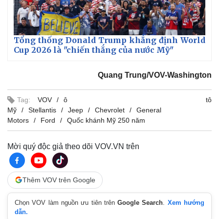
Tổng thống Donald Trump khẳng định World
Cup 2026 là "chiến thắng của nước Mỹ"
Quang Trung/VOV-Washington
Tag:
VOV
ô tô
Thế giới
Multimedia
Mỹ
Stellantis
Jeep
Chevrolet
General
Quan sát
Video
Motors
Ford
Quốc khánh Mỹ 250 năm
Cuộc sống đó đây
Ảnh
Hồ sơ
E-Magazine
Mời quý độc giả theo dõi VOV.VN trên
Infographic
Thêm VOV trên Google
Chọn VOV làm nguồn ưu tiên trên
Google Search
.
Xem hướng
dẫn.