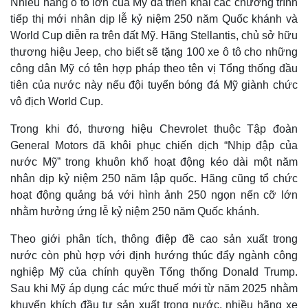
Nhiều hãng ô tô lớn của Mỹ đã triển khai các chương trình
tiếp thị mới nhân dịp lễ kỷ niệm 250 năm Quốc khánh và
World Cup diễn ra trên đất Mỹ. Hãng Stellantis, chủ sở hữu
thương hiệu Jeep, cho biết sẽ tặng 100 xe ô tô cho những
công dân Mỹ có tên hợp pháp theo tên vị Tổng thống đầu
tiên của nước này nếu đội tuyển bóng đá Mỹ giành chức
vô địch World Cup.
Trong khi đó, thương hiệu Chevrolet thuộc Tập đoàn
General Motors đã khôi phục chiến dịch “Nhịp đập của
nước Mỹ” trong khuôn khổ hoạt động kéo dài một năm
nhân dịp kỷ niệm 250 năm lập quốc. Hãng cũng tổ chức
hoạt động quảng bá với hình ảnh 250 ngọn nến cỡ lớn
nhằm hưởng ứng lễ kỷ niệm 250 năm Quốc khánh.
Theo giới phân tích, thông điệp đề cao sản xuất trong
nước còn phù hợp với định hướng thúc đẩy ngành công
nghiệp Mỹ của chính quyền Tổng thống Donald Trump.
Sau khi Mỹ áp dụng các mức thuế mới từ năm 2025 nhằm
khuyến khích đầu tư sản xuất trong nước, nhiều hãng xe