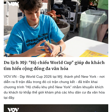
Thể thao
Ô tô - Xe máy
Bóng đá
Ô tô
Lịch thi đấu bóng đá
Xe máy
Thế giới thể thao
Tư vấn
eSports
Du lịch Mỹ: "Hộ chiếu World Cup" giúp du khách
Hậu trường
tìm hiểu cộng đồng đa văn hóa
VOV.VN - Dịp World Cup 2026 tại Mỹ, thành phố New York - nơi
diễn ra 8 trận đấu trong đó có trận chung kết - đã triển khai
chương trình "Hộ chiếu khu phố New York” nhằm khuyến khích
du khách từ khắp thế giới khám phá các khu dân cư đa văn hóa
tại đây.