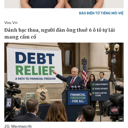
Dinh dưỡng - món ngon
Nhà đẹp
Cây thuốc
Blog
Sản phụ khoa
Tình yêu - Gia đình
Nhi khoa
Nam khoa
Làm đẹp - giảm cân
Phòng mạch online
Ăn sạch sống khỏe