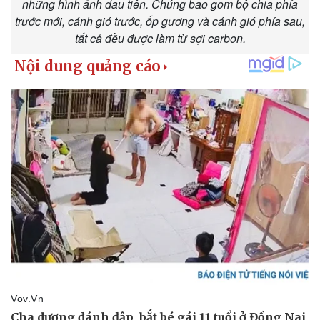
những hình ảnh đầu tiên. Chúng bao gồm bộ chia phía
m
trước mới, cánh gió trước, ốp gương và cánh gió phía sau,
e
tất cả đều được làm từ sợi carbon.
Kinh tế
Thị trường
Bất động sản
Giá vàng
Khởi nghiệp
Tiêu dùng
Tỷ giá
Chứng khoán
Giá cà phê