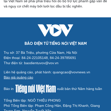
tại Việt Nam sẽ phải phải triệu hồi do bộ trợ lực phanh gặp vấn đề
Săn Tour
Đọc truyện đêm khuya
và nguy cơ chết máy bởi lưới lọc dầu bị tắc nghẽn.
check-in
Cửa sổ tình yêu
Kể chuyện cho bé
Hạt giống tâm hồn
BÁO ĐIỆN TỬ TIẾNG NÓI VIỆT NAM
Trụ sở: 37 Bà Triệu, phường Cửa Nam, Hà Nội
Điện thoại: 84-24-22105148, 84-24-39785691
Thư điện tử: baodientuvov@vov.vn
Liên hệ quảng cáo, phát hành: quangcao@vovnews.vn
Báo giá quảng cáo
Báo in
xuất bản thứ Năm hàng tuần
Cải chính
Tổng Biên tập: NGÔ THIỆU PHONG
Phó Tổng Biên tập: Phạm Công Hân, Đặng Thị Khanh, Giang
Trung Sơn, Nguyễn Tuyết Yến