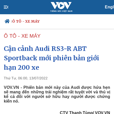
Engl
Ô TÔ - XE MÁY
/
Ô TÔ - XE MÁY
Cận cảnh Audi RS3-R ABT
Chính trị
Xã hội
Đảng
Tin 24h
Sportback mới phiên bản giới
Tổ chức nhân sự
Dự báo thời tiết
hạn 200 xe
Quốc hội
Giáo dục
Nhận diện sự thật
Dấu ấn VOV
Việc làm
Thứ Tư, 06:00, 13/07/2022
Biển đảo
VOV.VN - Phiên bản mới này của Audi được hứa hẹn
sẽ mang đến những trải nghiệm rất tuyệt vời và thú vị
kể cả đối với người sở hữu hay người được chứng
kiến nó.
CTV Thanh Tùng/ VOV.VN