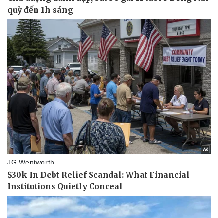
Pháp luật
Quân sự - Quốc phòng
Vụ án
Vũ khí
Tin nóng
Việt Nam
Tư vấn luật
Phân tích