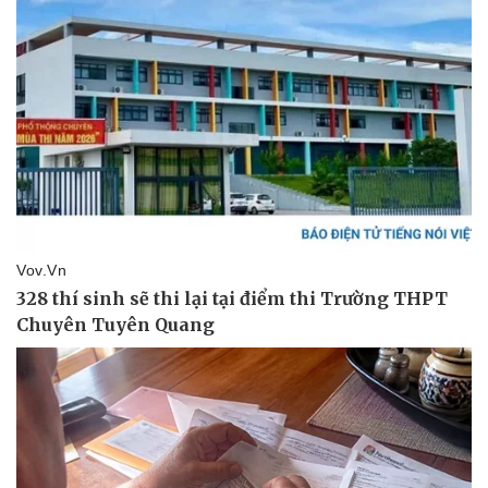
Thể thao
Ô tô - Xe máy
Bóng đá
Ô tô
Lịch thi đấu bóng đá
Xe máy
Thế giới thể thao
Tư vấn
eSports
Hậu trường