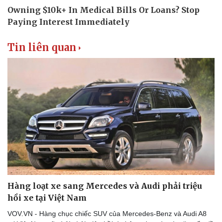
Văn hóa
Giải trí
Sân khấu - Điện ảnh
Nghệ sĩ
Văn học
Thời trang
Âm nhạc
Sao Việt
Tin liên quan
Di sản
Hàng loạt xe sang Mercedes và Audi phải triệu
hồi xe tại Việt Nam
Du lịch
Podcast
VOV.VN - Hàng chục chiếc SUV của Mercedes-Benz và Audi A8
Tư vấn
Câu chuyện thời sự