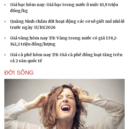
Giá bạc hôm nay: Giá bạc trong nước ở mức 61,9 triệu
đồng/kg
Quảng Ninh chấm dứt hoạt động các cơ sở giết mổ nhỏ lẻ
trước ngày 31/10/2026
Giá vàng hôm nay 7/8: Vàng trong nước có giá 139,2-
142,2 triệu đồng/lượng
Giá cà phê hôm nay 7/8: Giá cà phê đồng loạt tăng trên
cả 2 sàn quốc tế
ĐỜI SỐNG
Du lịch
Podcast
Tư vấn
Câu chuyện thời sự
Săn Tour
Đọc truyện đêm khuya
check-in
Cửa sổ tình yêu
Kể chuyện cho bé