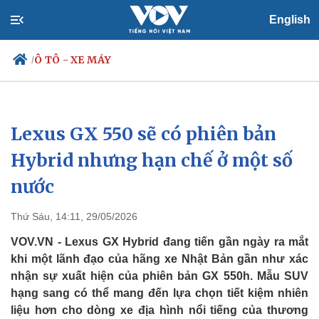
English
Ô TÔ - XE MÁY
/
Lexus GX 550 sẽ có phiên bản
Chính trị
Xã hội
Đảng
Tin 24h
Hybrid nhưng hạn chế ở một số
Tổ chức nhân sự
Dự báo thời tiết
nước
Quốc hội
Giáo dục
Nhận diện sự thật
Dấu ấn VOV
Việc làm
Thứ Sáu, 14:11, 29/05/2026
Biển đảo
VOV.VN - Lexus GX Hybrid đang tiến gần ngày ra mắt
khi một lãnh đạo của hãng xe Nhật Bản gần như xác
nhận sự xuất hiện của phiên bản GX 550h. Mẫu SUV
hạng sang có thể mang đến lựa chọn tiết kiệm nhiên
liệu hơn cho dòng xe địa hình nổi tiếng của thương