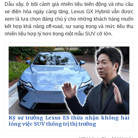
Dẫu vậy, ở bối cảnh giá nhiên liệu biến động và nhu cầu
xe điện hóa ngày càng tăng, Lexus GX Hybrid vẫn được
xem là lựa chọn đáng chú ý cho những khách hàng muốn
kết hợp khả năng off-road, sự sang trọng và mức tiêu thụ
nhiên liệu hợp lý hơn trong một mẫu SUV cỡ lớn.
Kinh tế
Thị trường
Bất động sản
Giá vàng
Kỹ sư trưởng Lexus ES thừa nhận không hài
Khởi nghiệp
Tiêu dùng
lòng việc SUV thống trị thị trường
Tỷ giá
Chứng khoán