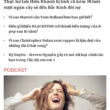
Thực hư Lưu Hiểu Khánh bị tình cũ kém 38 tuổi
vượt ngàn cây số đến Bắc Kinh đòi nợ
Vì sao Marvel cần Tom Holland hơn bao giờ hết?
Điều gì khiến BLACKPINK trở thành biểu tượng của K-
pop sau 10 năm?
Vì sao Christopher Nolan xem rapper là hậu duệ của
những thi sĩ hát rong?
Kỳ Duyên - Steven Nguyễn gây tò mò với loạt cảnh táo
bạo trong Chị chị em em 3
PODCAST