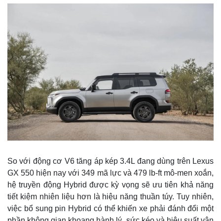
Thế giới
Multimedia
Quan sát
Video
So với động cơ V6 tăng áp kép 3.4L đang dùng trên Lexus
Cuộc sống đó đây
Ảnh
GX 550 hiện nay với 349 mã lực và 479 lb-ft mô-men xoắn,
Hồ sơ
E-Magazine
hệ truyền động Hybrid được kỳ vọng sẽ ưu tiên khả năng
Infographic
tiết kiệm nhiên liệu hơn là hiệu năng thuần túy. Tuy nhiên,
việc bổ sung pin Hybrid có thể khiến xe phải đánh đổi một
phần không gian khoang hành lý, sức kéo và hiệu suất vận