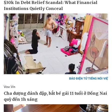
Thể thao
Ô tô - Xe máy
Bóng đá
Ô tô
Lịch thi đấu bóng đá
Xe máy
Thế giới thể thao
Tư vấn
eSports
Hậu trường