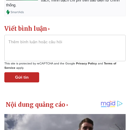
sách, minh bạch chi phí trên báo điện tử chính
thống.
Viết bình luận
This site is protected by reCAPTCHA and the Google
Privacy Policy
and
Terms of
Service
apply.
Gửi tin
Pháp luật
Quân sự - Quốc phòng