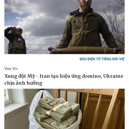
Vụ án
Vũ khí
Tin nóng
Việt Nam
Tư vấn luật
Phân tích