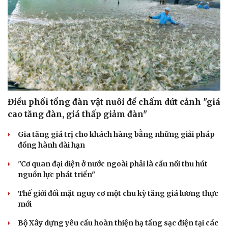
Điều phối tổng đàn vật nuôi để chấm dứt cảnh "giá
cao tăng đàn, giá thấp giảm đàn"
Gia tăng giá trị cho khách hàng bằng những giải pháp
đồng hành dài hạn
Văn hóa
Giải trí
"Cơ quan đại diện ở nước ngoài phải là cầu nối thu hút
Sân khấu - Điện ảnh
Nghệ sĩ
nguồn lực phát triển"
Văn học
Thời trang
Âm nhạc
Sao Việt
Thế giới đối mặt nguy cơ một chu kỳ tăng giá lương thực
Di sản
mới
Bộ Xây dựng yêu cầu hoàn thiện hạ tầng sạc điện tại các