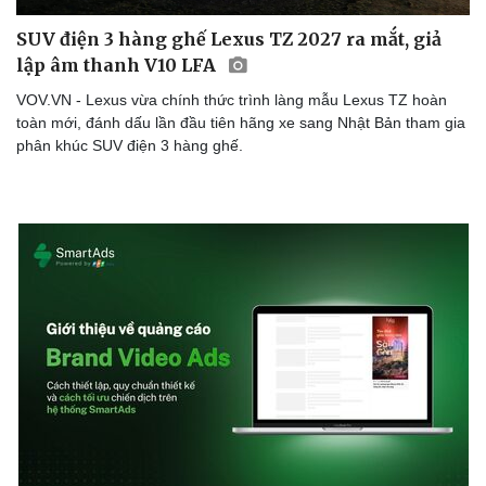
SUV điện 3 hàng ghế Lexus TZ 2027 ra mắt, giả
lập âm thanh V10 LFA
VOV.VN - Lexus vừa chính thức trình làng mẫu Lexus TZ hoàn
toàn mới, đánh dấu lần đầu tiên hãng xe sang Nhật Bản tham gia
phân khúc SUV điện 3 hàng ghế.
Sức khỏe
Đời sống
Dinh dưỡng - món ngon
Nhà đẹp
Cây thuốc
Blog
Sản phụ khoa
Tình yêu - Gia đình
Nhi khoa
Nam khoa
Làm đẹp - giảm cân
Phòng mạch online
Ăn sạch sống khỏe