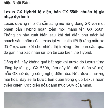
hiệu Nhật Bản.
Lexus GX Hybrid lộ diện, bản GX 550h chuẩn bị gia
nhập đội hình
Lexus dường như đã sẵn sàng mở rộng dòng GX với một
phiên bản Hybrid hoàn toàn mới mang tên GX 550h.
Thông tin này xuất hiện sau khi đại diện phụ trách kế
hoạch sản phẩm của Lexus tại Australia tiết lộ rằng mẫu xe
đã được xem xét cho nhiều thị trường trên toàn cầu, qua
đó gần như xác nhận sự tồn tại của biến thể Hybrid.
Động thái này không quá bất ngờ khi trước đó Lexus từng
đăng ký tên gọi GX 550h, làm dấy lên đồn đoán về một
mẫu GX sử dụng công nghệ điện hóa. Nếu được thương
mại hóa, đây sẽ là bước tiến quan trọng giúp Lexus hoàn
thiện chiến lược điện hóa danh mục SUV của mình.