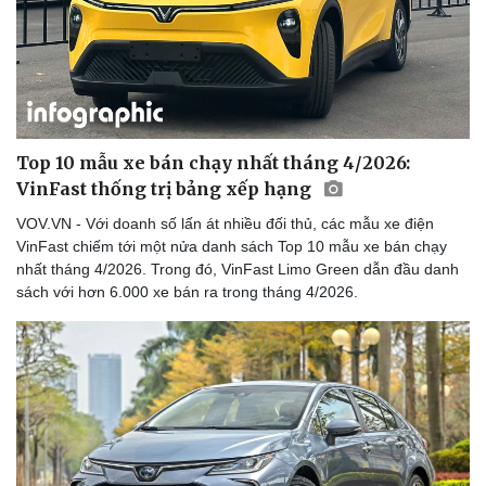
Doanh nghiệp
Công nghệ
Thông tin doanh nghiệp
Sành điệu
Doanh nghiệp 24h
Tin Công nghệ
Top 10 mẫu xe bán chạy nhất tháng 4/2026:
Doanh nhân
Trải nghiệm
VinFast thống trị bảng xếp hạng
Vì cộng đồng
Chuyển đổi số
VOV.VN - Với doanh số lấn át nhiều đối thủ, các mẫu xe điện
VinFast chiếm tới một nửa danh sách Top 10 mẫu xe bán chạy
nhất tháng 4/2026. Trong đó, VinFast Limo Green dẫn đầu danh
sách với hơn 6.000 xe bán ra trong tháng 4/2026.