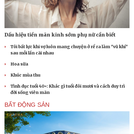
Dấu hiệu tiền mãn kinh sớm phụ nữ cần biết
Tôi bất lực khi vợ luôn mang chuyện ở rể ra làm "vũ khí"
sau mỗi lần cãi nhau
Hoa sữa
Khúc mùa thu
Tình dục tuổi 40+: Khác gì tuổi đôi mươi và cách duy trì
đời sống viên mãn
BẤT ĐỘNG SẢN