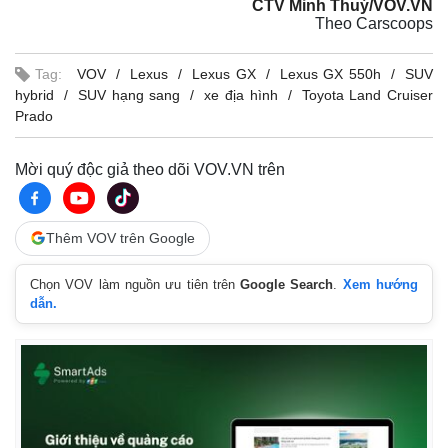
CTV Minh Thuý/VOV.VN
Giá cà phê
Theo Carscoops
Tag:
VOV
Lexus
Lexus GX
Lexus GX 550h
SUV
hybrid
SUV hạng sang
xe địa hình
Toyota Land Cruiser
Prado
Mời quý độc giả theo dõi VOV.VN trên
Thêm VOV trên Google
Chọn VOV làm nguồn ưu tiên trên
Google Search
.
Xem hướng
dẫn.