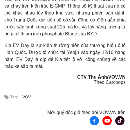
và chạy trên kiến trúc E-GMP. Thông số kỹ thuật của nó có
thể khác nhau tùy theo khu vực, nhưng phiên bản dành
cho Trung Quốc dự kiến sẽ có sẵn động cơ điện gắn phía
trước sản sinh công suất 215 mã lực và lấy năng lượng từ
bộ pin lithium iron phosphate Blade của BYD.
Kia EV Day là sự kiện thường niên của thương hiệu ô tô
Hàn Quốc. Được tổ chức tại Yeoju vào ngày 12/10 hàng
năm, EV Day là dịp để Kia tiết lộ với công chúng về các
mẫu xe sắp ra mắt.
CTV Thu Ánh/VOV.VN
Thế giới
Multimedia
Theo Carcoops
Quan sát
Video
Cuộc sống đó đây
Ảnh
Tag:
VOV
Hồ sơ
E-Magazine
Infographic
Mời quý độc giả theo dõi VOV.VN trên