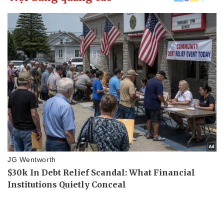
Kinh tế
Thị trường
Bất động sản
Giá vàng
Khởi nghiệp
Tiêu dùng
Tỷ giá
Chứng khoán
Giá cà phê