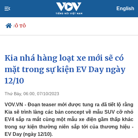
English
Ô TÔ
/
Kia nhá hàng loạt xe mới sẽ có
Chính trị
Xã hội
Đảng
Tin 24h
mặt trong sự kiện EV Day ngày
Tổ chức nhân sự
Dự báo thời tiết
12/10
Quốc hội
Giáo dục
Nhận diện sự thật
Dấu ấn VOV
Việc làm
Thứ Bảy, 06:00, 07/10/2023
Biển đảo
VOV.VN - Đoạn teaser mới được tung ra đã tiết lộ rằng
Kia sẽ trình làng các bản concept về mẫu SUV cỡ nhỏ
EV4 sắp ra mắt cùng một mẫu xe điện gầm thấp khác
trong sự kiện thường niên sắp tới của thương hiệu -
EV Day (ngày 12/10).