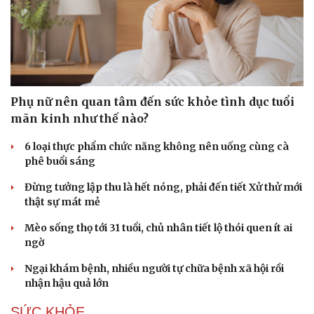
Phụ nữ nên quan tâm đến sức khỏe tình dục tuổi
mãn kinh như thế nào?
Văn hóa
Giải trí
Sân khấu - Điện ảnh
Nghệ sĩ
6 loại thực phẩm chức năng không nên uống cùng cà
Văn học
Thời trang
phê buổi sáng
Âm nhạc
Sao Việt
Đừng tưởng lập thu là hết nóng, phải đến tiết Xử thử mới
Di sản
thật sự mát mẻ
Mèo sống thọ tới 31 tuổi, chủ nhân tiết lộ thói quen ít ai
ngờ
Ngại khám bệnh, nhiều người tự chữa bệnh xã hội rồi
nhận hậu quả lớn
SỨC KHỎE