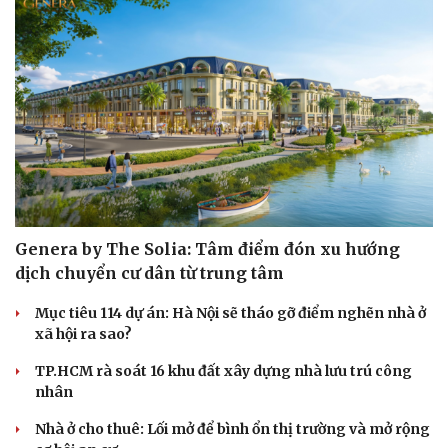
Genera by The Solia: Tâm điểm đón xu hướng
dịch chuyển cư dân từ trung tâm
Cải chính
Mục tiêu 114 dự án: Hà Nội sẽ tháo gỡ điểm nghẽn nhà ở
xã hội ra sao?
TP.HCM rà soát 16 khu đất xây dựng nhà lưu trú công
nhân
Nhà ở cho thuê: Lối mở để bình ổn thị trường và mở rộng