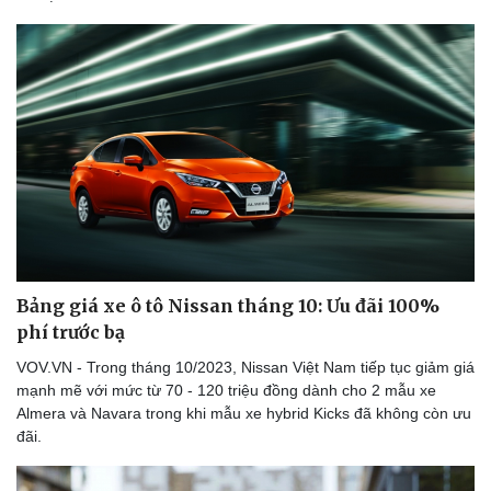
Bảng giá xe ô tô Nissan tháng 10: Ưu đãi 100%
phí trước bạ
VOV.VN - Trong tháng 10/2023, Nissan Việt Nam tiếp tục giảm giá
mạnh mẽ với mức từ 70 - 120 triệu đồng dành cho 2 mẫu xe
Almera và Navara trong khi mẫu xe hybrid Kicks đã không còn ưu
Thể thao
Ô tô - Xe máy
đãi.
Bóng đá
Ô tô
Lịch thi đấu bóng đá
Xe máy