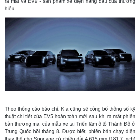
ra mắt và EV9 - sản phẩm xe điện hàng đầu của thương
hiệu.
Theo thông cáo báo chí, Kia cũng sẽ công bố thông số kỹ
thuật chi tiết của EV5 hoàn toàn mới sau khi ra mắt phiên
bản thương mại của mẫu xe tại Triển lãm ô tô Thành Đô ở
Trung Quốc hồi tháng 8. Được biết, phiên bản chạy điện
thay thế cho Sportage có chiều dài 4.615 mm (181,7 inch)