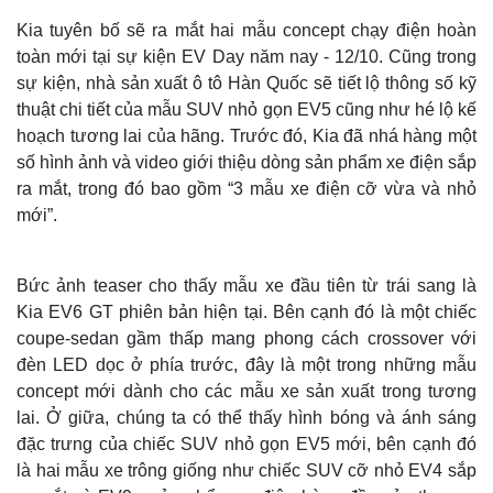
Kia tuyên bố sẽ ra mắt hai mẫu concept chạy điện hoàn
toàn mới tại sự kiện EV Day năm nay - 12/10. Cũng trong
sự kiện, nhà sản xuất ô tô Hàn Quốc sẽ tiết lộ thông số kỹ
thuật chi tiết của mẫu SUV nhỏ gọn EV5 cũng như hé lộ kế
hoạch tương lai của hãng. Trước đó, Kia đã nhá hàng một
số hình ảnh và video giới thiệu dòng sản phẩm xe điện sắp
ra mắt, trong đó bao gồm “3 mẫu xe điện cỡ vừa và nhỏ
mới”.
T
h
i
The media could not be loaded, either because the server
Bức ảnh teaser cho thấy mẫu xe đầu tiên từ trái sang là
s
i
or network failed or because the format is not supported.
s
Kia EV6 GT phiên bản hiện tại. Bên cạnh đó là một chiếc
a
m
coupe-sedan gầm thấp mang phong cách crossover với
o
d
a
đèn LED dọc ở phía trước, đây là một trong những mẫu
l
w
concept mới dành cho các mẫu xe sản xuất trong tương
i
n
lai. Ở giữa, chúng ta có thể thấy hình bóng và ánh sáng
d
o
w
đặc trưng của chiếc SUV nhỏ gọn EV5 mới, bên cạnh đó
.
là hai mẫu xe trông giống như chiếc SUV cỡ nhỏ EV4 sắp