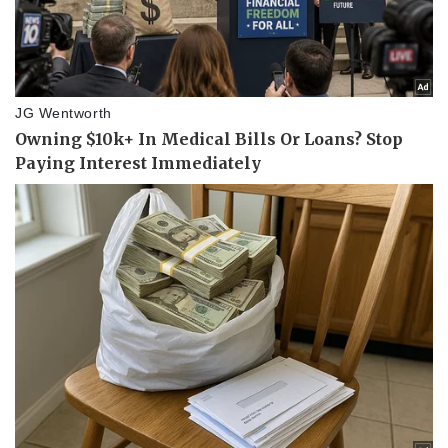
Pháp luật
Quân sự - Quốc phòng
Vụ án
Vũ khí
Tin nóng
Việt Nam
Tư vấn luật
Phân tích