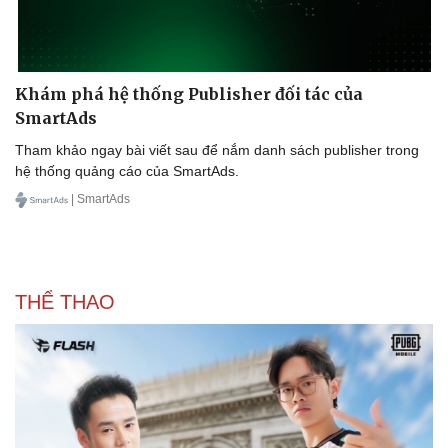
Doanh nghiệp
Công nghệ
Thông tin doanh nghiệp
Sành điệu
Doanh nghiệp 24h
Tin Công nghệ
Doanh nhân
Trải nghiệm
Khám phá hệ thống Publisher đối tác của
Vì cộng đồng
Chuyển đổi số
SmartAds
Tham khảo ngay bài viết sau để nắm danh sách publisher trong
hệ thống quảng cáo của SmartAds.
| SmartAds
THỂ THAO