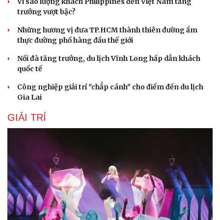
Vì sao lượng khách Philippines đến Việt Nam tăng
trưởng vượt bậc?
Những hương vị đưa TP.HCM thành thiên đường ẩm
thực đường phố hàng đầu thế giới
Nối đà tăng trưởng, du lịch Vĩnh Long hấp dẫn khách
quốc tế
Công nghiệp giải trí "chắp cánh" cho điểm đến du lịch
Gia Lai
Du lịch
Podcast
GIẢI TRÍ
Tư vấn
Câu chuyện thời sự
Săn Tour
Đọc truyện đêm khuya
check-in
Cửa sổ tình yêu
Kể chuyện cho bé
Hạt giống tâm hồn