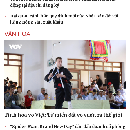
động tại địa chỉ đăng ký
Sức khỏe
Đời sống
Hải quan cảnh báo quy định mới của Nhật Bản đối với
hàng nông sản xuất khẩu
Dinh dưỡng - món ngon
Nhà đẹp
Cây thuốc
Blog
VĂN HÓA
Sản phụ khoa
Tình yêu - Gia đình
Nhi khoa
Nam khoa
Làm đẹp - giảm cân
Phòng mạch online
Ăn sạch sống khỏe
Tinh hoa võ Việt: Từ miền đất võ vươn ra thế giới
“Spider-Man: Brand New Day” dẫn đầu doanh số phòng