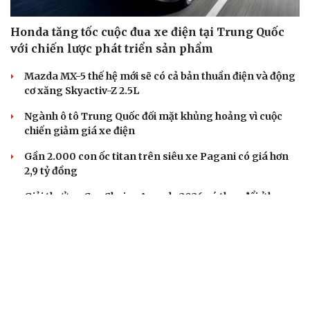
Honda tăng tốc cuộc đua xe điện tại Trung Quốc
với chiến lược phát triển sản phẩm
Mazda MX-5 thế hệ mới sẽ có cả bản thuần điện và động
cơ xăng Skyactiv-Z 2.5L
Ngành ô tô Trung Quốc đối mặt khủng hoảng vì cuộc
chiến giảm giá xe điện
Gần 2.000 con ốc titan trên siêu xe Pagani có giá hơn
2,9 tỷ đồng
Giải thưởng Car Choice Awards 2026 có thay đổi ở hạng
mục Dấu ấn của năm
XE MÁY