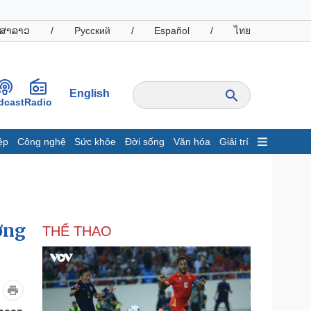
ສາລາວ
/
Русский
/
Español
/
ไทย
English
dcast
Radio
ệp
Công nghệ
Sức khỏe
Đời sống
Văn hóa
Giải trí
inh tế
Thị trường
ất động sản
Giá vàng
hởi nghiệp
Tiêu dùng
Tỷ giá
ởng
THỂ THAO
Chứng khoán
Giá cà phê
oanh nghiệp
Công nghệ
hông tin doanh nghiệp
Sành điệu