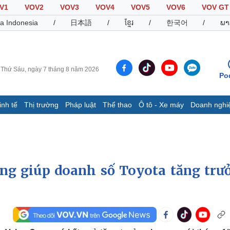
V1
VOV2
VOV3
VOV4
VOV5
VOV6
VOV GT
a Indonesia
/
日本語
/
ខ្មែរ
/
한국어
/
ພາ
Thứ Sáu, ngày 7 tháng 8 năm 2026
Po
inh tế
Thị trường
Pháp luật
Thể thao
Ô tô - Xe máy
Doanh nghi
Thế giới
Multimedia
K
Quan sát
Video
B
Cuộc sống đó đây
Ảnh
K
Hồ sơ
E-Magazine
ng giúp doanh số Toyota tăng trư
Infographic
Thể thao
Ô tô - Xe máy
D
Bóng đá
Ô tô
T