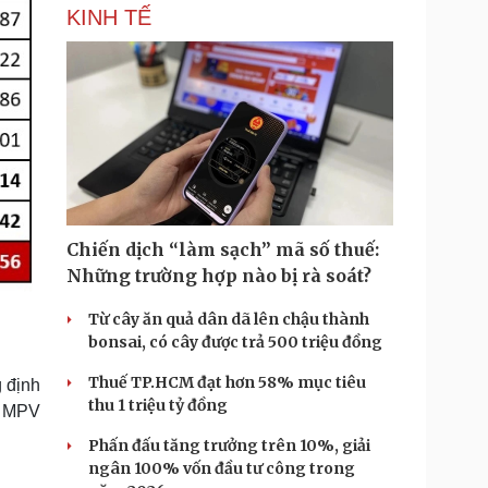
KINH TẾ
Chiến dịch “làm sạch” mã số thuế:
Những trường hợp nào bị rà soát?
Từ cây ăn quả dân dã lên chậu thành
bonsai, có cây được trả 500 triệu đồng
Thuế TP.HCM đạt hơn 58% mục tiêu
g định
thu 1 triệu tỷ đồng
g MPV
Phấn đấu tăng trưởng trên 10%, giải
ngân 100% vốn đầu tư công trong