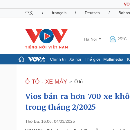
VO
中文
/
français
/
Deutsch
/
Bahas
25°C
Hà Nội
Chính trị
Xã hội
Thế giới
Multimedia
K
Chính trị
Xã hội
Đảng
Tin 24h
Ô TÔ - XE MÁY
Ô tô
Tổ chức nhân sự
Dự báo thời tiết
Quốc hội
Giáo dục
Vios bán ra hơn 700 xe khô
Nhận diện sự thật
Dấu ấn VOV
Việc làm
trong tháng 2/2025
Biển đảo
Pháp luật
Quân sự - Quốc phòng
Thứ Ba, 16:06, 04/03/2025
Vụ án
Vũ khí