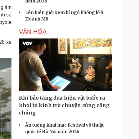
năm 2026
 giảm
Lên biên giới xem bí ngô khổng lồ ở
nh số
Hoành Mô
oyota
VĂN HÓA
28 xe
Khi bảo tàng đưa hiện vật bước ra
khỏi tủ kính trò chuyện cùng công
chúng
Ấn tượng khai mạc Festival võ thuật
quốc tế Hà Nội năm 2026