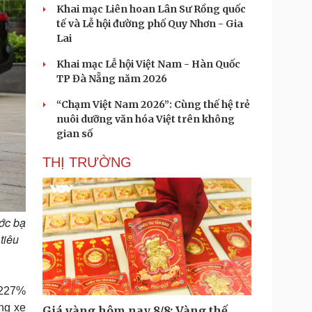
Khai mạc Liên hoan Lân Sư Rồng quốc
tế và Lễ hội đường phố Quy Nhơn - Gia
Lai
Khai mạc Lễ hội Việt Nam - Hàn Quốc
TP Đà Nẵng năm 2026
“Chạm Việt Nam 2026”: Cùng thế hệ trẻ
nuôi dưỡng văn hóa Việt trên không
gian số
THỊ TRƯỜNG
ước bạ
tiêu
 227%
ng xe
Giá vàng hôm nay 8/8: Vàng thế