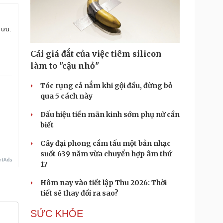
 ưu.
Cái giá đắt của việc tiêm silicon
làm to "cậu nhỏ"
Tóc rụng cả nắm khi gội đầu, đừng bỏ
qua 5 cách này
Dấu hiệu tiền mãn kinh sớm phụ nữ cần
biết
Cây đại phong cầm tấu một bản nhạc
suốt 639 năm vừa chuyển hợp âm thứ
17
Hôm nay vào tiết lập Thu 2026: Thời
tiết sẽ thay đổi ra sao?
SỨC KHỎE