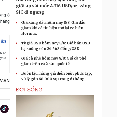
giới áp sát mốc 4.316 USD/oz, vàng
SJC đi ngang
ường ô
tháng
Giá xăng dầu hôm nay 8/8: Giá dầu
giảm khi có tín hiệu mở lại eo biển
Hormuz
bán
Tỷ giá USD hôm nay 8/8: Giá bán USD
hạ xuống còn 26.468 đồng/USD
nh số
Giá cà phê hôm nay 8/8: Giá cà phê
oyota
giảm trên cả 2 sàn quốc tế
Buôn lậu, hàng giả diễn biến phức tạp,
xử lý gần 68.000 vụ trong 6 tháng
OV.VN
ĐỜI SỐNG