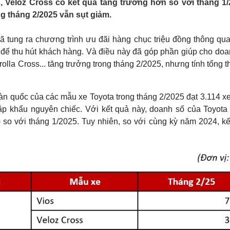
 Veloz Cross có kết quả tăng trưởng hơn so với tháng 1/
Lịch thi đấu bóng đá
Xe máy
g tháng 2/2025 vẫn sụt giảm.
Thế giới thể thao
Tư vấn
eSports
V
Hậu trường
 tung ra chương trình ưu đãi hàng chục triệu đồng thông qua
 để thu hút khách hàng. Và điều này đã góp phần giúp cho doa
Văn hóa
Giải trí
D
lla Cross... tăng trưởng trong tháng 2/2025, nhưng tính tổng t
Sân khấu - Điện ảnh
Nghệ sĩ
Văn học
Thời trang
Âm nhạc
Sao Việt
c
àn quốc của các mẫu xe Toyota trong tháng 2/2025 đạt 3.114 x
Di sản
ập khẩu nguyên chiếc. Với kết quả này, doanh số của Toyota 
so với tháng 1/2025. Tuy nhiên, so với cùng kỳ năm 2024, kế