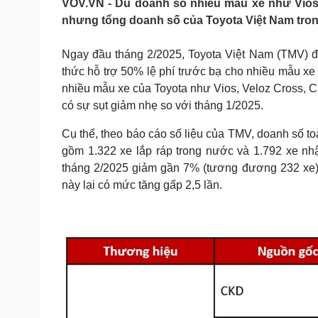
VOV.VN - Dù doanh số nhiều mẫu xe như Vios,
Tin nóng
Việt Nam
nhưng tổng doanh số của Toyota Việt Nam tron
Tư vấn luật
Phân tích
Ngay đầu tháng 2/2025, Toyota Việt Nam (TMV) đã
thức hỗ trợ 50% lệ phí trước bạ cho nhiều mẫu xe
Sức khỏe
Đời sống
nhiều mẫu xe của Toyota như Vios, Veloz Cross, Cro
Dinh dưỡng - món ngon
Nhà đẹp
có sự sụt giảm nhẹ so với tháng 1/2025.
Cây thuốc
Blog
Sản phụ khoa
Tình yêu - Gia đình
Cụ thể, theo báo cáo số liệu của TMV, doanh số to
Nhi khoa
gồm 1.322 xe lắp ráp trong nước và 1.792 xe nh
Nam khoa
tháng 2/2025 giảm gần 7% (tương đương 232 xe) 
Làm đẹp - giảm cân
này lại có mức tăng gấp 2,5 lần.
Phòng mạch online
Ăn sạch sống khỏe
Cải chính