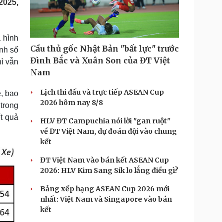
2025,
Doanh nghiệp 24h
Tin Công nghệ
Doanh nhân
Trải nghiệm
ì cộng đồng
Chuyển đổi số
 hình
Cầu thủ gốc Nhật Bản "bất lực" trước
nh số
u lịch
Podcast
Đình Bắc và Xuân Son của ĐT Việt
hì vẫn
Tư vấn
Câu chuyện thời sự
Nam
Săn Tour
Đọc truyện đêm khuya
heck-in
Cửa sổ tình yêu
Lịch thi đấu và trực tiếp ASEAN Cup
e, bao
Kể chuyện cho bé
2026 hôm nay 8/8
trong
Hạt giống tâm hồn
t quả
HLV ĐT Campuchia nói lời "gan ruột"
về ĐT Việt Nam, dự đoán đội vào chung
kết
ĐT Việt Nam vào bán kết ASEAN Cup
2026: HLV Kim Sang Sik lo lắng điều gì?
Bảng xếp hạng ASEAN Cup 2026 mới
nhất: Việt Nam và Singapore vào bán
kết