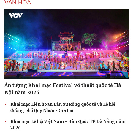
VĂN HÓA
Du lịch
Podcast
Tư vấn
Câu chuyện thời sự
Săn Tour
Đọc truyện đêm khuya
check-in
Cửa sổ tình yêu
Kể chuyện cho bé
Hạt giống tâm hồn
Ấn tượng khai mạc Festival võ thuật quốc tế Hà
Nội năm 2026
Khai mạc Liên hoan Lân Sư Rồng quốc tế và Lễ hội
đường phố Quy Nhơn - Gia Lai
Khai mạc Lễ hội Việt Nam - Hàn Quốc TP Đà Nẵng năm
2026