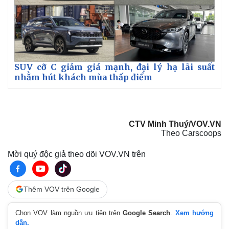
SUV cỡ C giảm giá mạnh, đại lý hạ lãi suất
nhằm hút khách mùa thấp điểm
CTV Minh Thuý/VOV.VN
Theo Carscoops
Mời quý độc giả theo dõi VOV.VN trên
Thêm VOV trên Google
Chọn VOV làm nguồn ưu tiên trên
Google Search
.
Xem hướng
dẫn.