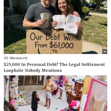
Thể thao
Ô tô - Xe máy
Bóng đá
Ô tô
Lịch thi đấu bóng đá
Xe máy
Thế giới thể thao
Tư vấn
eSports
Hậu trường