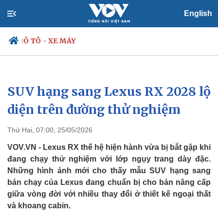
English
Ô TÔ - XE MÁY
/
SUV hạng sang Lexus RX 2028 lộ
Chính trị
Xã hội
Đảng
Tin 24h
diện trên đường thử nghiệm
Tổ chức nhân sự
Dự báo thời tiết
Quốc hội
Giáo dục
Thứ Hai, 07:00, 25/05/2026
Nhận diện sự thật
Dấu ấn VOV
Việc làm
VOV.VN - Lexus RX thế hệ hiện hành vừa bị bắt gặp khi
Biển đảo
đang chạy thử nghiệm với lớp ngụy trang dày đặc.
Những hình ảnh mới cho thấy mẫu SUV hạng sang
bán chạy của Lexus đang chuẩn bị cho bản nâng cấp
giữa vòng đời với nhiều thay đổi ở thiết kế ngoại thất
và khoang cabin.