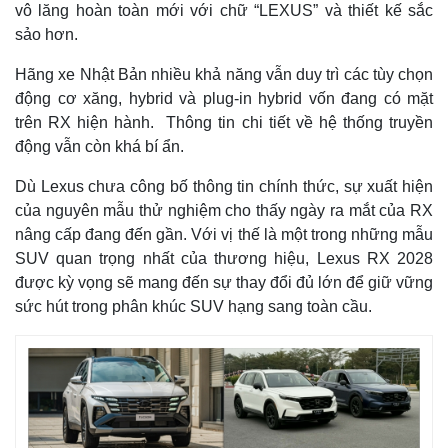
vô lăng hoàn toàn mới với chữ “LEXUS” và thiết kế sắc
sảo hơn.
Hãng xe Nhật Bản nhiều khả năng vẫn duy trì các tùy chọn
động cơ xăng, hybrid và plug-in hybrid vốn đang có mặt
trên RX hiện hành. Thông tin chi tiết về hệ thống truyền
động vẫn còn khá bí ẩn.
Dù Lexus chưa công bố thông tin chính thức, sự xuất hiện
của nguyên mẫu thử nghiệm cho thấy ngày ra mắt của RX
nâng cấp đang đến gần. Với vị thế là một trong những mẫu
SUV quan trọng nhất của thương hiệu, Lexus RX 2028
Kinh tế
Thị trường
được kỳ vọng sẽ mang đến sự thay đổi đủ lớn để giữ vững
Bất động sản
Giá vàng
sức hút trong phân khúc SUV hạng sang toàn cầu.
Khởi nghiệp
Tiêu dùng
Tỷ giá
Chứng khoán
Giá cà phê