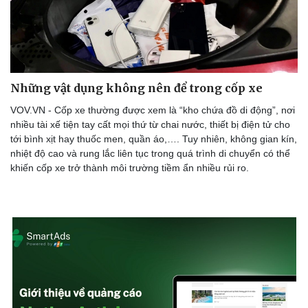
Những vật dụng không nên để trong cốp xe
VOV.VN - Cốp xe thường được xem là “kho chứa đồ di động”, nơi
nhiều tài xế tiện tay cất mọi thứ từ chai nước, thiết bị điện tử cho
tới bình xịt hay thuốc men, quần áo,…. Tuy nhiên, không gian kín,
Văn hóa
Giải trí
nhiệt độ cao và rung lắc liên tục trong quá trình di chuyển có thể
khiến cốp xe trở thành môi trường tiềm ẩn nhiều rủi ro.
Sân khấu - Điện ảnh
Nghệ sĩ
Văn học
Thời trang
Âm nhạc
Sao Việt
Di sản