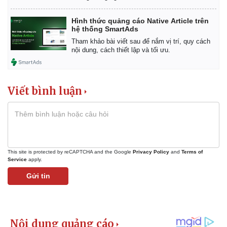
Hình thức quảng cáo Native Article trên
hệ thống SmartAds
Pháp luật
Quân sự - Quốc phòng
Tham khảo bài viết sau để nắm vị trí, quy cách
nội dung, cách thiết lập và tối ưu.
Vụ án
Vũ khí
Tin nóng
Việt Nam
Tư vấn luật
Phân tích
Viết bình luận
This site is protected by reCAPTCHA and the Google
Privacy Policy
and
Terms of
Service
apply.
Gửi tin