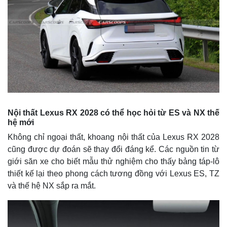
Thế giới
Multimedia
Quan sát
Video
Cuộc sống đó đây
Ảnh
Hồ sơ
E-Magazine
Infographic
Nội thất Lexus RX 2028 có thể học hỏi từ ES và NX thế
hệ mới
Không chỉ ngoại thất, khoang nội thất của Lexus RX 2028
cũng được dự đoán sẽ thay đổi đáng kể. Các nguồn tin từ
giới săn xe cho biết mẫu thử nghiệm cho thấy bảng táp-lô
thiết kế lại theo phong cách tương đồng với Lexus ES, TZ
và thế hệ NX sắp ra mắt.