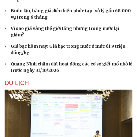
Buôn lậu, hàng giả diễn biến phức tạp, xử lý gần 68.000
vụ trong 6 tháng
Vì sao giá vàng thế giới tăng nhưng trong nước lại
giảm?
Giá bạc hôm nay: Giá bạc trong nước ở mức 61,9 triệu
đồng/kg
Quảng Ninh chấm dứt hoạt động các cơ sở giết mổ nhỏ lẻ
trước ngày 31/10/2026
DU LỊCH
Cải chính