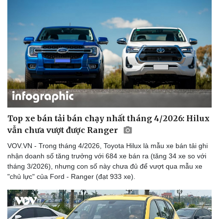
Top xe bán tải bán chạy nhất tháng 4/2026: Hilux
vẫn chưa vượt được Ranger
VOV.VN - Trong tháng 4/2026, Toyota Hilux là mẫu xe bán tải ghi
nhận doanh số tăng trưởng với 684 xe bán ra (tăng 34 xe so với
tháng 3/2026), nhưng con số này chưa đủ để vượt qua mẫu xe
Sức khỏe
Đời sống
"chủ lực" của Ford - Ranger (đạt 933 xe).
Dinh dưỡng - món ngon
Nhà đẹp
Cây thuốc
Blog
Sản phụ khoa
Tình yêu - Gia đình
Nhi khoa