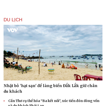
DU LỊCH
Sức khỏe
Đời sống
Dinh dưỡng - món ngon
Nhà đẹp
Cây thuốc
Blog
Sản phụ khoa
Tình yêu - Gia đình
Nhi khoa
Nam khoa
Làm đẹp - giảm cân
Phòng mạch online
Ăn sạch sống khỏe
Nhặt bỏ 'hạt sạn' để làng biển Đắk Lắk giữ chân
du khách
Cần Thơ cụ thể hóa “Ba kết nối”, xúc tiến đón dòng vốn
và du khách Thái Lan