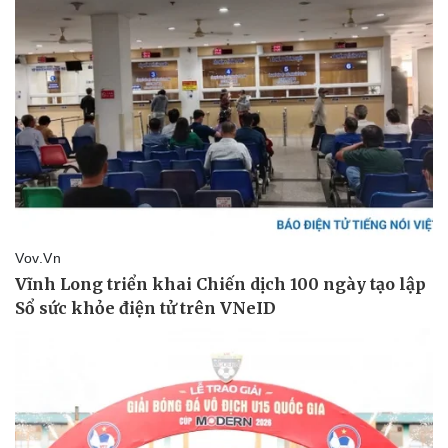
Pháp luật
Quân sự - Quốc phòng
Vụ án
Vũ khí
Tin nóng
Việt Nam
Tư vấn luật
Phân tích