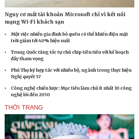
Nguy cơ mất tài khoản Microsoft chỉ vì kết nối
mạng Wi-Fi khách sạn
Một việc nhiều gia đình bỏ quên có thể khiến điện mặt
trời giảm tới 40% hiệu suất
Trung Quốc tăng tốc tự chủ chip tiên tiến với kế hoạch
đầy tham vọng
Phú Thọ ký hợp tác với nhiều bộ, ngành trong thực hiện
Nghị quyết 57
Công nghệ chiến lược: Mục tiêu làm chủ ít nhất 10 công
nghệ lõi đến 2030
THỜI TRANG
Văn hóa
Giải trí
Sân khấu - Điện ảnh
Nghệ sĩ
Văn học
Thời trang
Âm nhạc
Sao Việt
Di sản