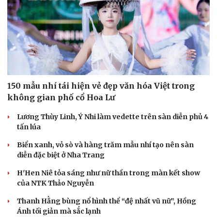
150 mẫu nhí tái hiện vẻ đẹp văn hóa Việt trong
không gian phố cổ Hoa Lư
Lương Thùy Linh, Ý Nhi làm vedette trên sàn diễn phủ 4
tấn lúa
Biển xanh, vỏ sò và hàng trăm mẫu nhí tạo nên sàn
diễn đặc biệt ở Nha Trang
H'Hen Niê tỏa sáng như nữ thần trong màn kết show
của NTK Thảo Nguyễn
Thanh Hằng bùng nổ hình thể “đệ nhất vũ nữ”, Hồng
Ánh tối giản mà sắc lạnh