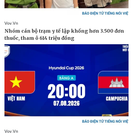
Thể thao
Ô tô - Xe máy
Bóng đá
Ô tô
Lịch thi đấu bóng đá
Xe máy
Thế giới thể thao
Tư vấn
eSports
Hậu trường