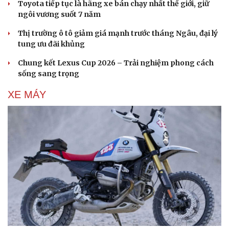
Toyota tiếp tục là hãng xe bán chạy nhất thế giới, giữ
ngôi vương suốt 7 năm
Du lịch
Podcast
Tư vấn
Câu chuyện thời sự
Thị trường ô tô giảm giá mạnh trước tháng Ngâu, đại lý
Săn Tour
Đọc truyện đêm khuya
tung ưu đãi khủng
check-in
Cửa sổ tình yêu
Kể chuyện cho bé
Chung kết Lexus Cup 2026 – Trải nghiệm phong cách
Hạt giống tâm hồn
sống sang trọng
XE MÁY