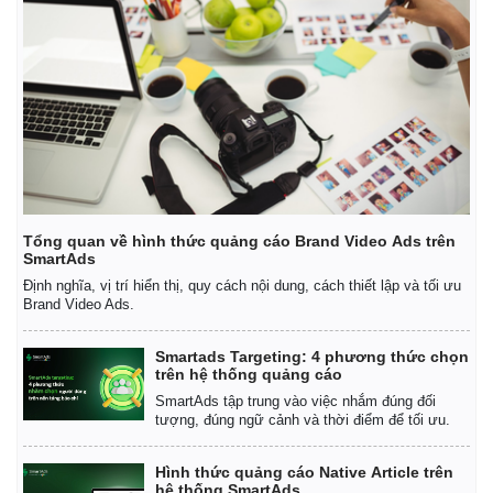
Kinh tế
Thị trường
Bất động sản
Giá vàng
Khởi nghiệp
Tiêu dùng
Tỷ giá
Chứng khoán
Giá cà phê
Tổng quan về hình thức quảng cáo Brand Video Ads trên
SmartAds
Định nghĩa, vị trí hiển thị, quy cách nội dung, cách thiết lập và tối ưu
Brand Video Ads.
Smartads Targeting: 4 phương thức chọn
trên hệ thống quảng cáo
SmartAds tập trung vào việc nhắm đúng đối
tượng, đúng ngữ cảnh và thời điểm để tối ưu.
Hình thức quảng cáo Native Article trên
hệ thống SmartAds