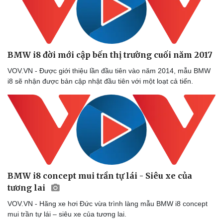
Doanh nghiệp
Công nghệ
Thông tin doanh nghiệp
Sành điệu
Doanh nghiệp 24h
Tin Công nghệ
Doanh nhân
Trải nghiệm
Vì cộng đồng
Chuyển đổi số
BMW i8 đời mới cập bến thị trường cuối năm 2017
VOV.VN - Được giới thiệu lần đầu tiên vào năm 2014, mẫu BMW
i8 sẽ nhận được bản cập nhật đầu tiên với một loạt cả tiến.
BMW i8 concept mui trần tự lái - Siêu xe của
tương lai
VOV.VN - Hãng xe hơi Đức vừa trình làng mẫu BMW i8 concept
mui trần tự lái – siêu xe của tương lai.