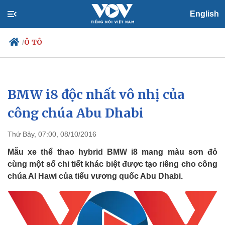
English
Ô TÔ
/
BMW i8 độc nhất vô nhị của
Chính trị
Xã hội
Đảng
Tin 24h
công chúa Abu Dhabi
Tổ chức nhân sự
Dự báo thời tiết
Quốc hội
Giáo dục
Thứ Bảy, 07:00, 08/10/2016
Nhận diện sự thật
Dấu ấn VOV
Việc làm
Mẫu xe thể thao hybrid BMW i8 mang màu sơn đỏ
Biển đảo
cùng một số chi tiết khác biệt được tạo riêng cho công
chúa Al Hawi của tiểu vương quốc Abu Dhabi.