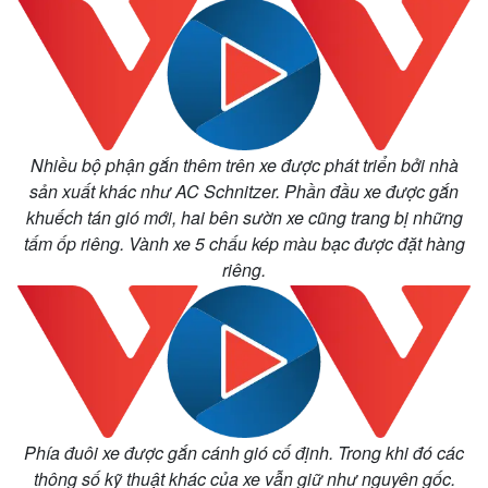
Nhiều bộ phận gắn thêm trên xe được phát triển bởi nhà
sản xuất khác như AC Schnitzer. Phần đầu xe được gắn
khuếch tán gió mới, hai bên sườn xe cũng trang bị những
tấm ốp riêng. Vành xe 5 chấu kép màu bạc được đặt hàng
riêng.
Thế giới
Multimedia
Quan sát
Video
Cuộc sống đó đây
Ảnh
Phía đuôi xe được gắn cánh gió cố định. Trong khi đó các
Hồ sơ
E-Magazine
thông số kỹ thuật khác của xe vẫn giữ như nguyên gốc.