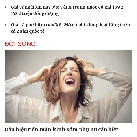
Giá vàng hôm nay 7/8: Vàng trong nước có giá 139,2-
142,2 triệu đồng/lượng
Giá cà phê hôm nay 7/8: Giá cà phê đồng loạt tăng trên
cả 2 sàn quốc tế
ĐỜI SỐNG
Văn hóa
Giải trí
Sân khấu - Điện ảnh
Nghệ sĩ
Văn học
Thời trang
Âm nhạc
Sao Việt
Di sản
Dấu hiệu tiền mãn kinh sớm phụ nữ cần biết