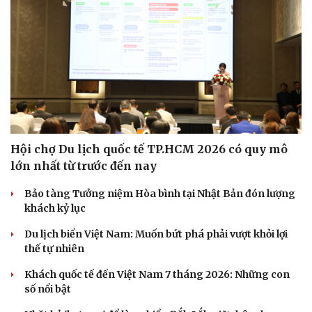
Hội chợ Du lịch quốc tế TP.HCM 2026 có quy mô
lớn nhất từ trước đến nay
Bảo tàng Tưởng niệm Hòa bình tại Nhật Bản đón lượng
khách kỷ lục
Du lịch biển Việt Nam: Muốn bứt phá phải vượt khỏi lợi
Du lịch
Podcast
thế tự nhiên
Tư vấn
Câu chuyện thời sự
Khách quốc tế đến Việt Nam 7 tháng 2026: Những con
Săn Tour
Đọc truyện đêm khuya
số nổi bật
check-in
Cửa sổ tình yêu
Kể chuyện cho bé