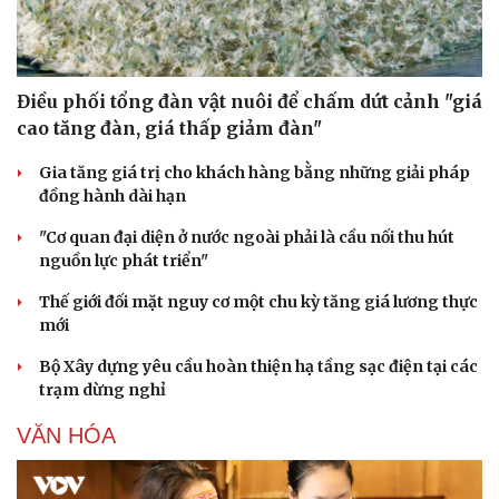
Điều phối tổng đàn vật nuôi để chấm dứt cảnh "giá
cao tăng đàn, giá thấp giảm đàn"
Sức khỏe
Đời sống
Gia tăng giá trị cho khách hàng bằng những giải pháp
đồng hành dài hạn
Dinh dưỡng - món ngon
Nhà đẹp
Cây thuốc
Blog
"Cơ quan đại diện ở nước ngoài phải là cầu nối thu hút
Sản phụ khoa
Tình yêu - Gia đình
nguồn lực phát triển"
Nhi khoa
Nam khoa
Thế giới đối mặt nguy cơ một chu kỳ tăng giá lương thực
Làm đẹp - giảm cân
mới
Phòng mạch online
Ăn sạch sống khỏe
Bộ Xây dựng yêu cầu hoàn thiện hạ tầng sạc điện tại các
trạm dừng nghỉ
VĂN HÓA