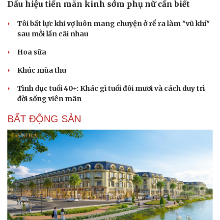
Dấu hiệu tiền mãn kinh sớm phụ nữ cần biết
Tôi bất lực khi vợ luôn mang chuyện ở rể ra làm "vũ khí"
sau mỗi lần cãi nhau
Hoa sữa
Khúc mùa thu
Tình dục tuổi 40+: Khác gì tuổi đôi mươi và cách duy trì
đời sống viên mãn
BẤT ĐỘNG SẢN
Cải chính