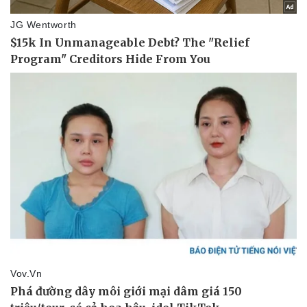
Vụ án
Vũ khí
Tin nóng
Việt Nam
Tư vấn luật
Phân tích