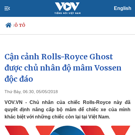
English
Ô TÔ
/
Cận cảnh Rolls-Royce Ghost
Chính trị
Xã hội
Đảng
Tin 24h
được chủ nhân độ mâm Vossen
Tổ chức nhân sự
Dự báo thời tiết
độc đáo
Quốc hội
Giáo dục
Nhận diện sự thật
Dấu ấn VOV
Việc làm
Thứ Bảy, 06:30, 05/05/2018
Biển đảo
VOV.VN - Chủ nhân của chiếc Rolls-Royce này đã
quyết định nâng cấp bộ mâm để chiếc xe của mình
khác biệt với những chiếc còn lại tại Việt Nam.