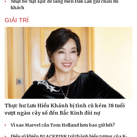
Nhặt bỏ 'hạt sạn' để làng biển Đắk Lắk giữ chân du
Hạt giống tâm hồn
khách
GIẢI TRÍ
Thực hư Lưu Hiểu Khánh bị tình cũ kém 38 tuổi
vượt ngàn cây số đến Bắc Kinh đòi nợ
Vì sao Marvel cần Tom Holland hơn bao giờ hết?
Điều gì khiến BLACKPINK trở thành biểu tượng của K-