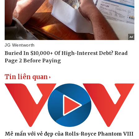
Thể thao
Ô tô - Xe máy
Bóng đá
Ô tô
Lịch thi đấu bóng đá
Xe máy
Thế giới thể thao
Tư vấn
eSports
Hậu trường
Tin liên quan
Mê mẩn với vẻ đẹp của Rolls-Royce Phantom VIII