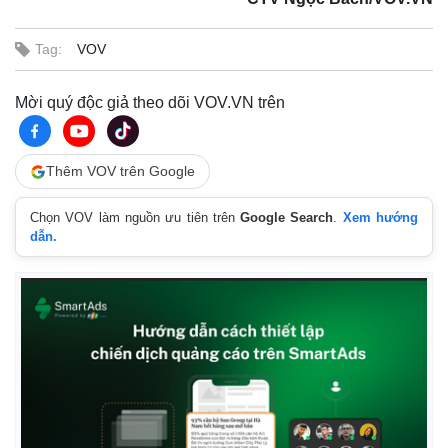
Tag:
VOV
Mời quý độc giả theo dõi VOV.VN trên
Thêm VOV trên Google
Chọn VOV làm nguồn ưu tiên trên
Google Search
.
Xem hướng
dẫn.
Kinh tế
Thị trường
Bất động sản
Giá vàng
Khởi nghiệp
Tiêu dùng
Tỷ giá
Chứng khoán