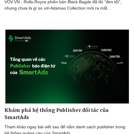
VOV.VN - Rolls-Royce phiên bản Black Bagde đã đủ “đen tối”,
nhưng chưa là gì so với Adamas Collection mới ra mắt.
Doanh nghiệp
Công nghệ
Thông tin doanh nghiệp
Sành điệu
Doanh nghiệp 24h
Tin Công nghệ
Doanh nhân
Trải nghiệm
Vì cộng đồng
Chuyển đổi số
Khám phá hệ thống Publisher đối tác của
SmartAds
Tham khảo ngay bài viết sau để nắm danh sách publisher trong
hệ thống quảng cáo của SmartAds.