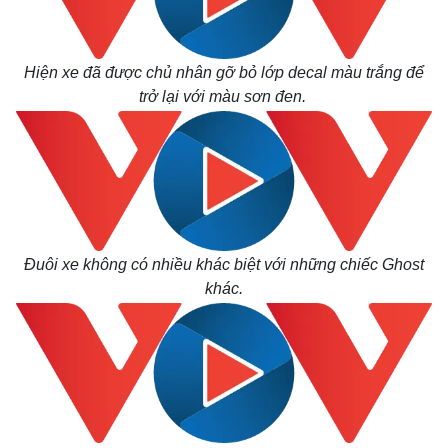
Hiện xe đã được chủ nhân gỡ bỏ lớp decal màu trắng để
trở lại với màu sơn đen.
Đuôi xe không có nhiều khác biệt với những chiếc Ghost
khác.
Thế giới
Multimedia
Quan sát
Video
Cuộc sống đó đây
Ảnh
Hồ sơ
E-Magazine
Infographic