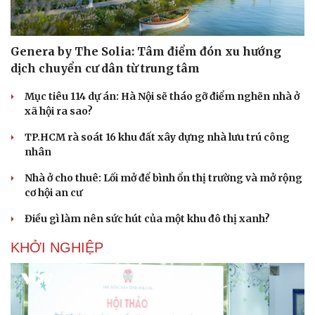
Genera by The Solia: Tâm điểm đón xu hướng
dịch chuyển cư dân từ trung tâm
Mục tiêu 114 dự án: Hà Nội sẽ tháo gỡ điểm nghẽn nhà ở
xã hội ra sao?
TP.HCM rà soát 16 khu đất xây dựng nhà lưu trú công
nhân
Nhà ở cho thuê: Lối mở để bình ổn thị trường và mở rộng
cơ hội an cư
Điều gì làm nên sức hút của một khu đô thị xanh?
KHỞI NGHIỆP