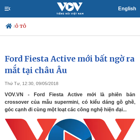
English
Ô TÔ
/
Ford Fiesta Active mới bất ngờ ra
Chính trị
Xã hội
Đảng
Tin 24h
mắt tại châu Âu
Tổ chức nhân sự
Dự báo thời tiết
Quốc hội
Giáo dục
Thứ Tư, 12:30, 09/05/2018
Nhận diện sự thật
Dấu ấn VOV
Việc làm
VOV.VN - Ford Fiesta Active mới là phiên bản
Biển đảo
crossover của mẫu supermini, có kiểu dáng gồ ghề,
góc cạnh đi cùng một loạt các công nghệ hiện đại...