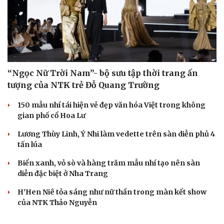
“Ngọc Nữ Trời Nam”- bộ sưu tập thời trang ấn
tượng của NTK trẻ Đỗ Quang Trường
Du lịch
Podcast
150 mẫu nhí tái hiện vẻ đẹp văn hóa Việt trong không
Tư vấn
Câu chuyện thời sự
gian phố cổ Hoa Lư
Săn Tour
Đọc truyện đêm khuya
check-in
Cửa sổ tình yêu
Lương Thùy Linh, Ý Nhi làm vedette trên sàn diễn phủ 4
Kể chuyện cho bé
tấn lúa
Hạt giống tâm hồn
Biển xanh, vỏ sò và hàng trăm mẫu nhí tạo nên sàn
diễn đặc biệt ở Nha Trang
H'Hen Niê tỏa sáng như nữ thần trong màn kết show
của NTK Thảo Nguyễn