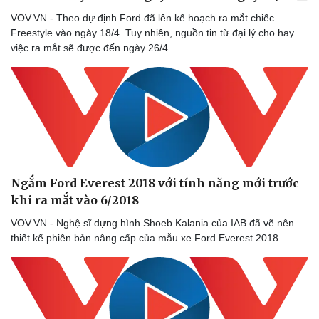
VOV.VN - Theo dự định Ford đã lên kế hoạch ra mắt chiếc
Freestyle vào ngày 18/4. Tuy nhiên, nguồn tin từ đại lý cho hay
việc ra mắt sẽ được đến ngày 26/4
Sức khỏe
Đời sống
Ngắm Ford Everest 2018 với tính năng mới trước
Dinh dưỡng - món ngon
Nhà đẹp
khi ra mắt vào 6/2018
Cây thuốc
Blog
VOV.VN - Nghệ sĩ dựng hình Shoeb Kalania của IAB đã vẽ nên
Sản phụ khoa
Tình yêu - Gia đình
thiết kế phiên bản nâng cấp của mẫu xe Ford Everest 2018.
Nhi khoa
Nam khoa
Làm đẹp - giảm cân
Phòng mạch online
Ăn sạch sống khỏe