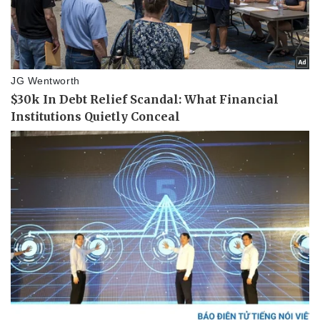
Thể thao
Ô tô - Xe máy
Bóng đá
Ô tô
Lịch thi đấu bóng đá
Xe máy
Thế giới thể thao
Tư vấn