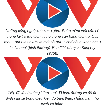
Những công nghệ khác bao gồm: Phần mềm mới của hệ
thống lái trợ lực điện và hệ thống cân bằng điện tử. Các
Thế giới
Multimedia
mẫu Ford Fiesta Active mới sở hữu 3 chế độ lái khác nhau
Quan sát
Video
Cuộc sống đó đây
là: Normal (bình thường), Eco (tiết kiệm) và Slippery
Ảnh
Hồ sơ
E-Magazine
(trượt).
Infographic
Tiếp đó là hệ thống kiểm soát độ bám đường và độ ổn
định của xe trong điều kiện độ bám thấp, chẳng hạn như
tuyết và băng.