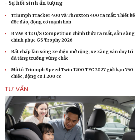
- Sự hồi sinh ấn tượng
Triumph Tracker 400 và Thruxton 400 ra mắt: Thiết kế
độc đáo, động cơ mạnh hơn
BMW R 12 G/S Competition chính thức ra mắt, sẵn sàng
chinh phục GS Trophy 2026
Cải chính
Bất chấp làn sóng xe điện mở rộng, xe xăng vẫn duy trì
đà tăng trưởng vững chắc
Mô tô Triumph Speed Twin 1200 TFC 2027 giới hạn 750
chiếc, động cơ 1.200 cc
TƯ VẤN