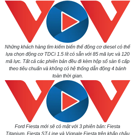
Kinh tế
Thị trường
Bất động sản
Giá vàng
Khởi nghiệp
Tiêu dùng
Tỷ giá
Những khách hàng tìm kiếm biến thể động cơ diesel có thể
Chứng khoán
lựa chọn động cơ TDCi 1.5 lít có sẵn với 85 mã lực và 120
Giá cà phê
mã lực. Tất cả các phiên bản đều đi kèm hộp số sàn 6 cấp
theo tiêu chuẩn và không có hệ thống dẫn động 4 bánh
toàn thời gian.
Ford Fiesta mới sẽ có mặt với 3 phiên bản: Fiesta
Titanium, Fiesta ST-Line và Vignale Fiesta trên khắp châu