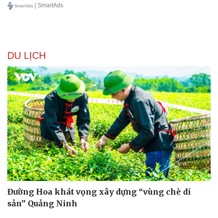
| SmartAds
DU LỊCH
Văn hóa
Giải trí
Sân khấu - Điện ảnh
Nghệ sĩ
Văn học
Thời trang
Âm nhạc
Sao Việt
Di sản
Đường Hoa khát vọng xây dựng “vùng chè di
sản” Quảng Ninh