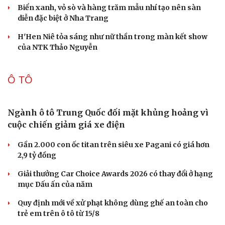
“Ngọc Nữ Trời Nam”- bộ sưu tập thời trang ấn
tượng của NTK trẻ Đỗ Quang Trường
150 mẫu nhí tái hiện vẻ đẹp văn hóa Việt trong không
gian phố cổ Hoa Lư
Lương Thùy Linh, Ý Nhi làm vedette trên sàn diễn phủ 4
tấn lúa
Biển xanh, vỏ sò và hàng trăm mẫu nhí tạo nên sàn
diễn đặc biệt ở Nha Trang
H'Hen Niê tỏa sáng như nữ thần trong màn kết show
của NTK Thảo Nguyễn
Ô TÔ