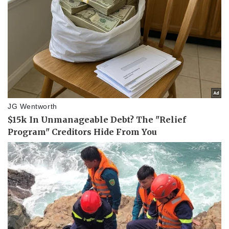
Lịch thi đấu bóng đá
Xe máy
Thế giới thể thao
Tư vấn
eSports
Hậu trường