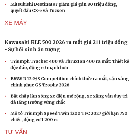
Ngành ô tô Trung Quốc đối mặt khủng hoảng vì
cuộc chiến giảm giá xe điện
Gần 2.000 con ốc titan trên siêu xe Pagani có giá hơn
2,9 tỷ đồng
Cải chính
Giải thưởng Car Choice Awards 2026 có thay đổi ở hạng
mục Dấu ấn của năm
Quy định mới về xử phạt không dùng ghế an toàn cho
trẻ em trên ô tô từ 15/8
Mitsubishi Destinator giảm giá gần 80 triệu đồng,