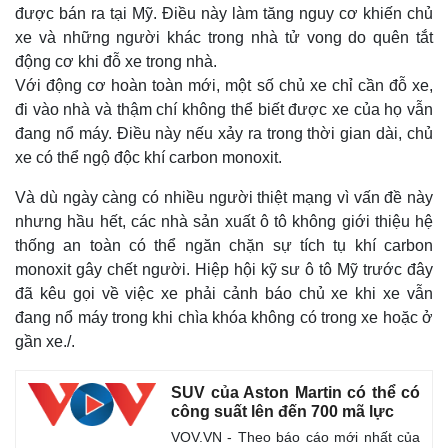
được bán ra tại Mỹ. Điều này làm tăng nguy cơ khiến chủ
xe và những người khác trong nhà tử vong do quên tắt
động cơ khi đỗ xe trong nhà.
Với động cơ hoàn toàn mới, một số chủ xe chỉ cần đỗ xe,
đi vào nhà và thậm chí không thể biết được xe của họ vẫn
đang nổ máy. Điều này nếu xảy ra trong thời gian dài, chủ
xe có thể ngộ độc khí carbon monoxit.
Và dù ngày càng có nhiều người thiệt mạng vì vấn đề này
nhưng hầu hết, các nhà sản xuất ô tô không giới thiệu hệ
thống an toàn có thể ngăn chặn sự tích tụ khí carbon
monoxit gây chết người. Hiệp hội kỹ sư ô tô Mỹ trước đây
Thế giới
Multimedia
đã kêu gọi về việc xe phải cảnh báo chủ xe khi xe vẫn
Quan sát
Video
đang nổ máy trong khi chìa khóa không có trong xe hoặc ở
Cuộc sống đó đây
Ảnh
gần xe./.
Hồ sơ
E-Magazine
Infographic
SUV của Aston Martin có thể có
công suất lên đến 700 mã lực
VOV.VN - Theo báo cáo mới nhất của