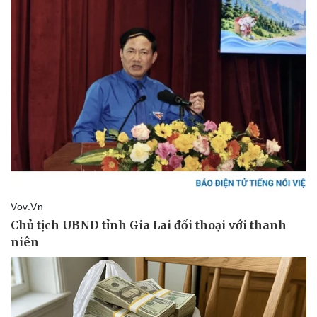
Thể thao
Ô tô - Xe máy
Bóng đá
Ô tô