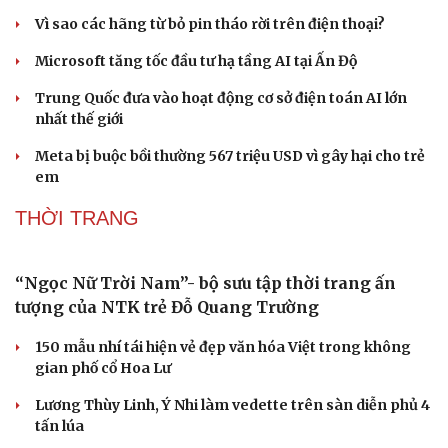
Vì sao các hãng từ bỏ pin tháo rời trên điện thoại?
Microsoft tăng tốc đầu tư hạ tầng AI tại Ấn Độ
Trung Quốc đưa vào hoạt động cơ sở điện toán AI lớn
nhất thế giới
Meta bị buộc bồi thường 567 triệu USD vì gây hại cho trẻ
em
THỜI TRANG
Du lịch
Podcast
Tư vấn
Câu chuyện thời sự
Săn Tour
Đọc truyện đêm khuya
check-in
Cửa sổ tình yêu
Kể chuyện cho bé
Hạt giống tâm hồn