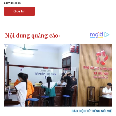
Service
apply.
Gửi tin
Pháp luật
Quân sự - Quốc phòng
Vụ án
Vũ khí
Tin nóng
Việt Nam