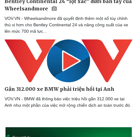
Bentley Continental 24 ‘‘lột xác’’ dưới bàn tay của
Wheelsandmore
VOV.VN - Wheelsandmore đã quyết định thêm một số tùy chỉnh
Sức khỏe
Đời sống
thú vị hơn cho Bentley Continental 24 và nâng công suất của xe
Dinh dưỡng - món ngon
Nhà đẹp
lên mức 700 mã lực...
Cây thuốc
Blog
Sản phụ khoa
Tình yêu - Gia đình
Nhi khoa
Nam khoa
Làm đẹp - giảm cân
Phòng mạch online
Ăn sạch sống khỏe
Gần 312.000 xe BMW phải triệu hồi tại Anh
VOV.VN - BMW đã thông báo việc triệu hồi gần 312.000 xe tại
Anh như một phần của việc mở rộng chiến dịch an toàn trước đó.