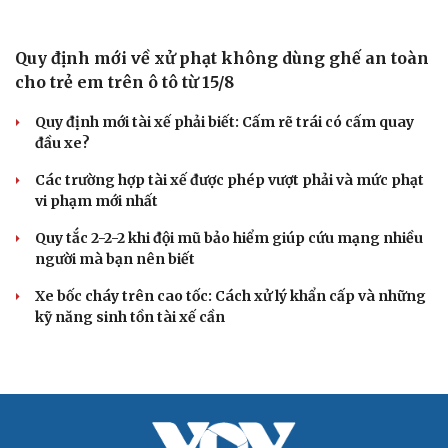
quyết đấu CX-5 và Tucson
XE MÁY
Kawasaki KLE 500 2026 ra mắt giá 211 triệu đồng
- Sự hồi sinh ấn tượng
Triumph Tracker 400 và Thruxton 400 ra mắt: Thiết kế
độc đáo, động cơ mạnh hơn