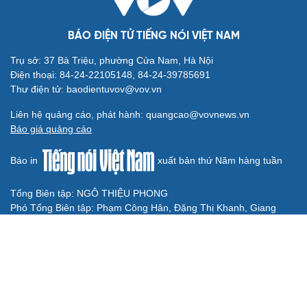
BMW R 12 G/S Competition chính thức ra mắt, sẵn sàng
chinh phục GS Trophy 2026
Bất chấp làn sóng xe điện mở rộng, xe xăng vẫn duy trì
đà tăng trưởng vững chắc
Mô tô Triumph Speed Twin 1200 TFC 2027 giới hạn 750
chiếc, động cơ 1.200 cc
TƯ VẤN