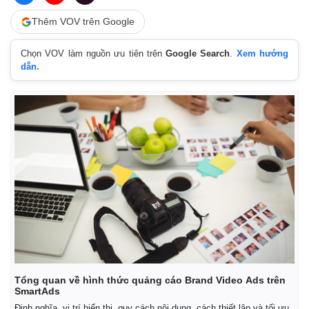
Thêm VOV trên Google
Chọn VOV làm nguồn ưu tiên trên
Google Search
.
Xem hướng
dẫn.
Kinh tế
Thị trường
Bất động sản
Giá vàng
Khởi nghiệp
Tiêu dùng
Tỷ giá
Tổng quan về hình thức quảng cáo Brand Video Ads trên
Chứng khoán
SmartAds
Giá cà phê
Định nghĩa, vị trí hiển thị, quy cách nội dung, cách thiết lập và tối ưu