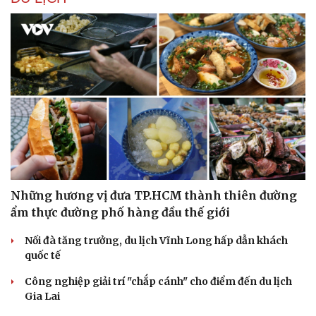
Văn hóa
Giải trí
Sân khấu - Điện ảnh
Nghệ sĩ
Văn học
Thời trang
Âm nhạc
Sao Việt
Những hương vị đưa TP.HCM thành thiên đường
Di sản
ẩm thực đường phố hàng đầu thế giới
Nối đà tăng trưởng, du lịch Vĩnh Long hấp dẫn khách
quốc tế
Công nghiệp giải trí "chắp cánh" cho điểm đến du lịch
Gia Lai