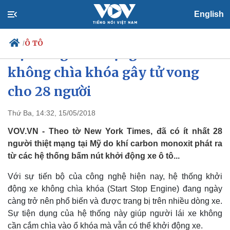
English
Ô TÔ
/
Hệ thống khởi động ô tô xe
không chìa khóa gây tử vong
cho 28 người
Chính trị
Xã hội
Đảng
Tin 24h
Thứ Ba, 14:32, 15/05/2018
Tổ chức nhân sự
Dự báo thời tiết
VOV.VN - Theo tờ New York Times, đã có ít nhất 28
Quốc hội
Giáo dục
Nhận diện sự thật
Dấu ấn VOV
người thiệt mạng tại Mỹ do khí carbon monoxit phát ra
Việc làm
từ các hệ thống bấm nút khởi động xe ô tô...
Biển đảo
Với sự tiến bộ của công nghệ hiện nay, hệ thống khởi
động xe không chìa khóa (Start Stop Engine) đang ngày
càng trở nên phổ biến và được trang bị trên nhiều dòng xe.
Sự tiện dụng của hệ thống này giúp người lái xe không
cần cắm chìa vào ổ khóa mà vẫn có thể khởi động xe.