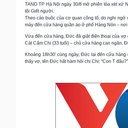
Tin nóng
Việt Nam
TAND TP Hà Nội ngày 30/8 mở phiên tòa xét xử Ng
Tư vấn luật
Phân tích
tội Giết người.
Theo cáo buộc của cơ quan công tố, do nghi ngờ vợ
máy đến cửa hàng quần áo ở phố Hàng Nón – nơi c
Sức khỏe
Đời sống
Vừa đến cửa hàng, Đức đã giật điện thoại của vợ đ
Dinh dưỡng - món ngon
Nhà đẹp
Cát Cẩm Chi (33 tuổi) – chủ cửa hàng can ngăn, Đ
Cây thuốc
Blog
Sản phụ khoa
Tình yêu - Gia đình
Khoảng 18h30’ cùng ngày, Đức lại đến cửa hàng đ
Nhi khoa
thấy vợ, tên Đức hất hàm hỏi chị Chi: “Con T đâu?”. C
Nam khoa
Làm đẹp - giảm cân
Phòng mạch online
Ăn sạch sống khỏe
Cải chính