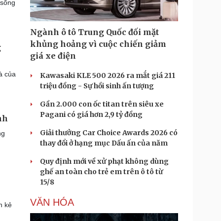
 sống
Ngành ô tô Trung Quốc đối mặt
khủng hoảng vì cuộc chiến giảm
g
giá xe điện
à của
Kawasaki KLE 500 2026 ra mắt giá 211
triệu đồng - Sự hồi sinh ấn tượng
Gần 2.000 con ốc titan trên siêu xe
Pagani có giá hơn 2,9 tỷ đồng
nh
Giải thưởng Car Choice Awards 2026 có
ng
thay đổi ở hạng mục Dấu ấn của năm
Quy định mới về xử phạt không dùng
ghế an toàn cho trẻ em trên ô tô từ
15/8
VĂN HÓA
n kẻ