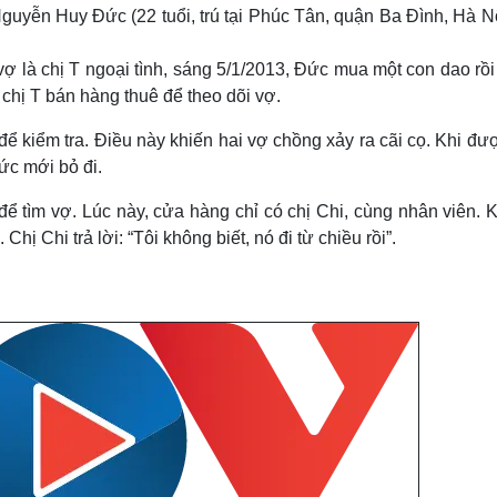
Lịch thi đấu bóng đá
Xe máy
uyễn Huy Đức (22 tuổi, trú tại Phúc Tân, quận Ba Đình, Hà Nộ
Thế giới thể thao
Tư vấn
eSports
V
 là chị T ngoại tình, sáng 5/1/2013, Đức mua một con dao rồi
Hậu trường
hị T bán hàng thuê để theo dõi vợ.
Văn hóa
Giải trí
D
ể kiểm tra. Điều này khiến hai vợ chồng xảy ra cãi cọ. Khi đư
Sân khấu - Điện ảnh
Nghệ sĩ
ức mới bỏ đi.
Văn học
Thời trang
Âm nhạc
Sao Việt
c
ể tìm vợ. Lúc này, cửa hàng chỉ có chị Chi, cùng nhân viên. 
Di sản
hị Chi trả lời: “Tôi không biết, nó đi từ chiều rồi”.