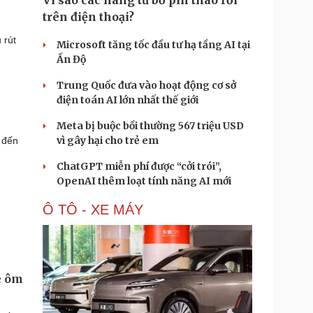
Vì sao các hãng từ bỏ pin tháo rời
trên điện thoại?
 rút
Microsoft tăng tốc đầu tư hạ tầng AI tại
Ấn Độ
Trung Quốc đưa vào hoạt động cơ sở
điện toán AI lớn nhất thế giới
Meta bị buộc bồi thường 567 triệu USD
vì gây hại cho trẻ em
 đến
ChatGPT miễn phí được “cởi trói”,
OpenAI thêm loạt tính năng AI mới
Ô TÔ - XE MÁY
e ôm