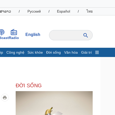
ສາລາວ
/
Русский
/
Español
/
ไทย
English
dcast
Radio
ệp
Công nghệ
Sức khỏe
Đời sống
Văn hóa
Giải trí
inh tế
Thị trường
ất động sản
Giá vàng
hởi nghiệp
Tiêu dùng
Tỷ giá
ĐỜI SỐNG
Chứng khoán
Giá cà phê
oanh nghiệp
Công nghệ
hông tin doanh nghiệp
Sành điệu