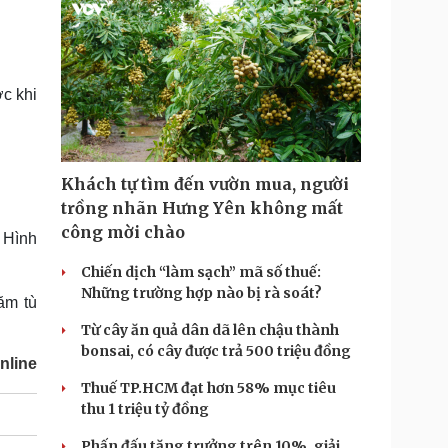
ớc khi
Khách tự tìm đến vườn mua, người
trồng nhãn Hưng Yên không mất
công mời chào
 Hình
Chiến dịch “làm sạch” mã số thuế:
Những trường hợp nào bị rà soát?
ăm tù
Từ cây ăn quả dân dã lên chậu thành
bonsai, có cây được trả 500 triệu đồng
nline
Thuế TP.HCM đạt hơn 58% mục tiêu
thu 1 triệu tỷ đồng
Phấn đấu tăng trưởng trên 10%, giải