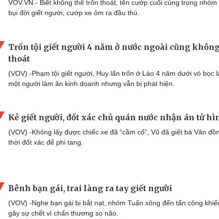
VOV.VN - Biết không thể trốn thoát, tên cướp cuối cùng trong nhóm
bụi đời giết người, cướp xe ôm ra đầu thú.
Trốn tội giết người 4 năm ở nước ngoài cũng khôn
thoát
(VOV) -Phạm tội giết người, Huy lẩn trốn ở Lào 4 năm dưới vỏ bọc l
một người làm ăn kinh doanh nhưng vẫn bị phát hiện.
Kẻ giết người, đốt xác chủ quán nước nhận án tử hì
(VOV) -Không lấy được chiếc xe đã “cầm cố”, Vũ đã giết bà Vân đồ
thời đốt xác để phi tang.
Bênh bạn gái, trai làng ra tay giết người
(VOV) -Nghe bạn gái bị bắt nạt, nhóm Tuấn xông đến tấn công khiế
gây sự chết vì chấn thương sọ não.