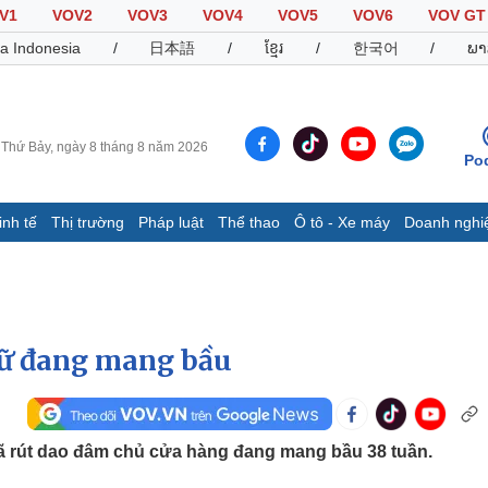
V1
VOV2
VOV3
VOV4
VOV5
VOV6
VOV GT
a Indonesia
/
日本語
/
ខ្មែរ
/
한국어
/
ພາ
Thứ Bảy, ngày 8 tháng 8 năm 2026
Po
inh tế
Thị trường
Pháp luật
Thể thao
Ô tô - Xe máy
Doanh nghi
Thế giới
Multimedia
K
Quan sát
Video
B
Cuộc sống đó đây
Ảnh
K
Hồ sơ
E-Magazine
nữ đang mang bầu
Infographic
Thể thao
Ô tô - Xe máy
D
ã rút dao đâm chủ cửa hàng đang mang bầu 38 tuần.
Bóng đá
Ô tô
T