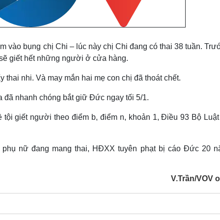
m vào bụng chị Chi – lúc này chị Chi đang có thai 38 tuần. Trư
 sẽ giết hết những người ở cửa hàng.
 thai nhi. Và may mắn hai mẹ con chị đã thoát chết.
a đã nhanh chóng bắt giữ Đức ngay tối 5/1.
tội giết người theo điểm b, điểm n, khoản 1, Điều 93 Bộ Luật
ết phụ nữ đang mang thai, HĐXX tuyên phạt bị cáo Đức 20 n
V.Trần/VOV o