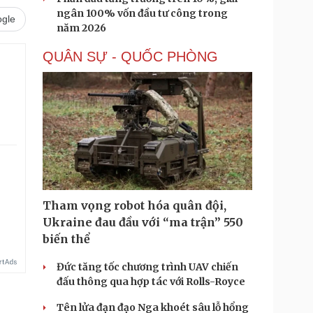
ngân 100% vốn đầu tư công trong
gle
năm 2026
QUÂN SỰ - QUỐC PHÒNG
Tham vọng robot hóa quân đội,
Ukraine đau đầu với “ma trận” 550
biến thể
Đức tăng tốc chương trình UAV chiến
đấu thông qua hợp tác với Rolls-Royce
Tên lửa đạn đạo Nga khoét sâu lỗ hổng