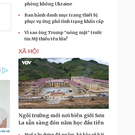
phòng không Ukraine
Ban hành danh mục trang thiết bị
phục vụ ứng phó tình trạng khẩn cấp
Vì sao ông Trump “nóng mặt” trước
tin Mỹ thiếu tên lửa?
XÃ HỘI
Ngôi trường mới nơi biên giới Sơn
La sẵn sàng đón năm học đầu tiên
Huế xây dựng đê ngầm, kè bảo vệ bãi