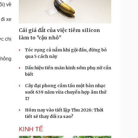
Doanh nghiệp 24h
Tin Công nghệ
i) về
Doanh nhân
Trải nghiệm
ì cộng đồng
Chuyển đổi số
 đi xe
Cái giá đắt của việc tiêm silicon
u lịch
Podcast
làm to "cậu nhỏ"
ợc chị
Tư vấn
Câu chuyện thời sự
Săn Tour
Đọc truyện đêm khuya
Tóc rụng cả nắm khi gội đầu, đừng bỏ
heck-in
Cửa sổ tình yêu
qua 5 cách này
Không
Kể chuyện cho bé
Dấu hiệu tiền mãn kinh sớm phụ nữ cần
Hạt giống tâm hồn
biết
Cây đại phong cầm tấu một bản nhạc
suốt 639 năm vừa chuyển hợp âm thứ
17
Hôm nay vào tiết lập Thu 2026: Thời
tiết sẽ thay đổi ra sao?
KINH TẾ