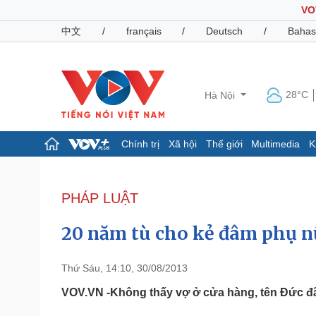
VO
中文
/
français
/
Deutsch
/
Bahas
28°C
Hà Nội
Chính trị
Xã hội
Thế giới
Multimedia
K
Chính trị
Xã hội
Đảng
Tin 24h
PHÁP LUẬT
Tổ chức nhân sự
Dự báo thời tiết
Quốc hội
Giáo dục
20 năm tù cho kẻ đâm phụ 
Nhận diện sự thật
Dấu ấn VOV
Việc làm
Biển đảo
Thứ Sáu, 14:10, 30/08/2013
Pháp luật
Quân sự - Quốc phòng
VOV.VN -Không thấy vợ ở cửa hàng, tên Đức đ
Vụ án
Vũ khí