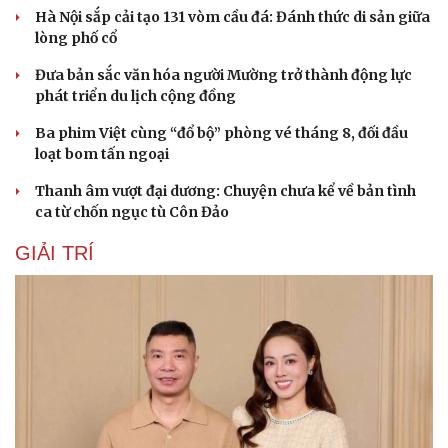
Hà Nội sắp cải tạo 131 vòm cầu đá: Đánh thức di sản giữa
lòng phố cổ
Đưa bản sắc văn hóa người Mường trở thành động lực
phát triển du lịch cộng đồng
Ba phim Việt cùng “đổ bộ” phòng vé tháng 8, đối đầu
loạt bom tấn ngoại
Thanh âm vượt đại dương: Chuyện chưa kể về bản tình
ca từ chốn ngục tù Côn Đảo
GIẢI TRÍ
Du lịch
Podcast
Tư vấn
Câu chuyện thời sự
Săn Tour
Đọc truyện đêm khuya
check-in
Cửa sổ tình yêu
Kể chuyện cho bé
Hạt giống tâm hồn