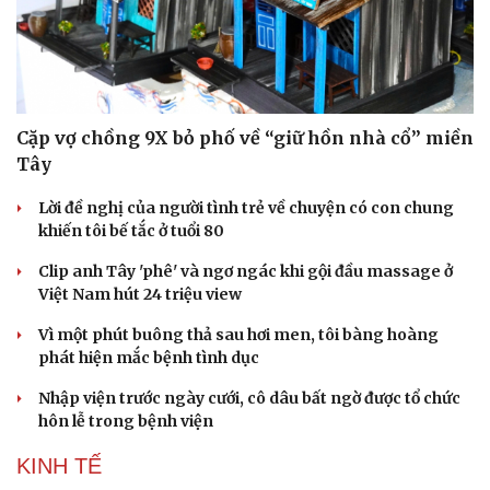
Doanh nhân
Trải nghiệm
Vì cộng đồng
Chuyển đổi số
Cặp vợ chồng 9X bỏ phố về “giữ hồn nhà cổ” miền
Tây
Lời đề nghị của người tình trẻ về chuyện có con chung
khiến tôi bế tắc ở tuổi 80
Clip anh Tây 'phê' và ngơ ngác khi gội đầu massage ở
Việt Nam hút 24 triệu view
Vì một phút buông thả sau hơi men, tôi bàng hoàng
phát hiện mắc bệnh tình dục
Nhập viện trước ngày cưới, cô dâu bất ngờ được tổ chức
hôn lễ trong bệnh viện
KINH TẾ