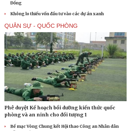
Đồng
Không lo thiếu vốn đầu tư vào các dự án xanh
QUÂN SỰ - QUỐC PHÒNG
Sức khỏe
Đời sống
Dinh dưỡng - món ngon
Nhà đẹp
Phê duyệt Kế hoạch bồi dưỡng kiến thức quốc
Cây thuốc
Blog
phòng và an ninh cho đối tượng 1
Sản phụ khoa
Tình yêu - Gia đình
Nhi khoa
Bế mạc Vòng Chung kết Hội thao Công an Nhân dân
Nam khoa