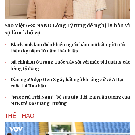
Sao Việt 6-8: NSND Công Lý từng đề nghị ly hôn vì
sợ làm khổ vợ
Blackpink làm điều khiến người hâm mộ bất ngờ trước
thềm kỷ niệm 10 năm thành lập
Nữ chính AI ở Trung Quốc gây sốt với mức phí quảng cáo
hàng tỷ đồng
Dàn người đẹp Gen Z gây bất ngờ khi ứng xử về AI tại
cuộc thi Hoa hậu
“Ngọc Nữ Trời Nam”- bộ sưu tập thời trang ấn tượng của
NTK trẻ Đỗ Quang Trường
THỂ THAO