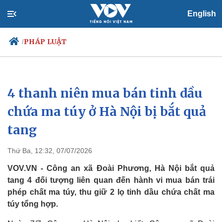
English
PHÁP LUẬT
/
4 thanh niên mua bán tinh dầu
Chính trị
Xã hội
Đảng
Tin 24h
chứa ma túy ở Hà Nội bị bắt quả
Tổ chức nhân sự
Dự báo thời tiết
tang
Quốc hội
Giáo dục
Nhận diện sự thật
Dấu ấn VOV
Việc làm
Thứ Ba, 12:32, 07/07/2026
Biển đảo
VOV.VN - Công an xã Đoài Phương, Hà Nội bắt quả
tang 4 đối tượng liên quan đến hành vi mua bán trái
phép chất ma túy, thu giữ 2 lọ tinh dầu chứa chất ma
túy tổng hợp.