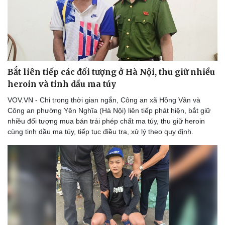
Bóng đá
Ô tô
Lịch thi đấu bóng đá
Xe máy
Thế giới thể thao
Tư vấn
eSports
Hậu trường
Bắt liên tiếp các đối tượng ở Hà Nội, thu giữ nhiều
heroin và tinh dầu ma túy
VOV.VN - Chỉ trong thời gian ngắn, Công an xã Hồng Vân và
Công an phường Yên Nghĩa (Hà Nội) liên tiếp phát hiện, bắt giữ
nhiều đối tượng mua bán trái phép chất ma túy, thu giữ heroin
cùng tinh dầu ma túy, tiếp tục điều tra, xử lý theo quy định.