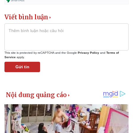
Viết bình luận
Kinh tế
Thị trường
Bất động sản
Giá vàng
Khởi nghiệp
Tiêu dùng
Tỷ giá
This site is protected by reCAPTCHA and the Google
Privacy Policy
and
Terms of
Service
apply.
Chứng khoán
Giá cà phê
Gửi tin