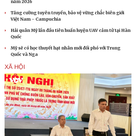
năm 2026
Làm đẹp - giảm cân
Phòng mạch online
Tăng cường tuyên truyền, bảo vệ vững chắc biên giới
Ăn sạch sống khỏe
Việt Nam – Campuchia
Hải quân Mỹ lần đầu tiên huấn luyện UAV cảm tử tại Hàn
Quốc
Mỹ sẽ có học thuyết hạt nhân mới đối phó với Trung
Quốc và Nga
XÃ HỘI