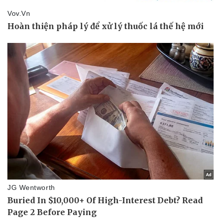
Pháp luật
Quân sự - Quốc phòng
Vụ án
Vũ khí
Tin nóng
Việt Nam
Tư vấn luật
Phân tích