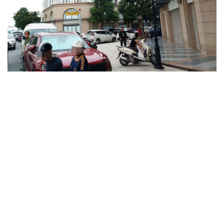
Khám xét khẩn cấp nhà Bùi Xuân Huấn (Huấn
Hoa Hồng)
Khởi tố 2 vụ án xâm phạm quyền sở hữu công nghiệp tại
Ninh Hiệp, Hà Nội
Thông tin sai sự thật, hai người ở Hà Nội bị phạt
Công an Hà Nội liên tiếp bắt giữ nhiều kẻ trộm xe máy
Người dân Thái Nguyên nộp lại hàng chục khẩu súng và
viên đạn cho công an
VỤ ÁN