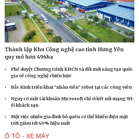
Thành lập Khu Công nghệ cao tỉnh Hưng Yên
quy mô hơn 496ha
Phê duyệt Chương trình KHCN và đổi mới sáng tạo quốc
gia về công nghệ chiến lược
Bắc Kinh triển khai “nhân viên” robot tại các công viên
Nguy cơ mất tài khoản Microsoft chỉ vì kết nối mạng Wi-
Fi khách sạn
Văn hóa
Giải trí
Một việc nhiều gia đình bỏ quên có thể khiến điện mặt
Sân khấu - Điện ảnh
Nghệ sĩ
trời giảm tới 40% hiệu suất
Văn học
Thời trang
Âm nhạc
Sao Việt
Ô TÔ - XE MÁY
Di sản