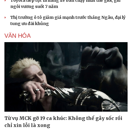
Toyota tiếp tục là hãng xe bán chạy nhất thế giới, giữ
ngôi vương suốt 7 năm
Thị trường ô tô giảm giá mạnh trước tháng Ngâu, đại lý
tung ưu đãi khủng
VĂN HÓA
Từ vụ MCK gỡ 19 ca khúc: Không thể gây sốc rồi
chỉ xin lỗi là xong