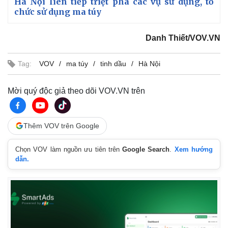
Hà Nội liên tiếp triệt phá các vụ sử dụng, tổ
chức sử dụng ma túy
Danh Thiết/VOV.VN
Tag:
VOV
ma túy
tinh dầu
Hà Nội
Mời quý độc giả theo dõi VOV.VN trên
Thêm VOV trên Google
Chọn VOV làm nguồn ưu tiên trên
Google Search
.
Xem hướng
dẫn.