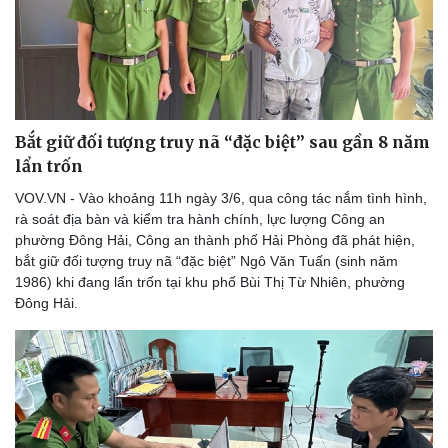
Bắt giữ đối tượng truy nã “đặc biệt” sau gần 8 năm
lẩn trốn
Thể thao
Ô tô - Xe máy
VOV.VN - Vào khoảng 11h ngày 3/6, qua công tác nắm tình hình,
rà soát địa bàn và kiểm tra hành chính, lực lượng Công an
Bóng đá
Ô tô
phường Đông Hải, Công an thành phố Hải Phòng đã phát hiện,
Lịch thi đấu bóng đá
Xe máy
bắt giữ đối tượng truy nã “đặc biệt” Ngô Văn Tuấn (sinh năm
Thế giới thể thao
Tư vấn
1986) khi đang lẩn trốn tại khu phố Bùi Thị Từ Nhiên, phường
eSports
Đông Hải.
Hậu trường