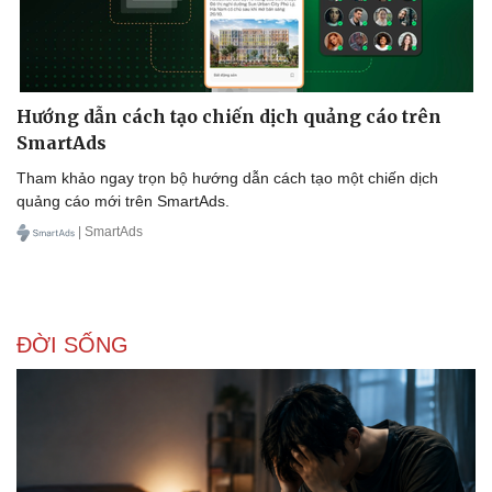
Hướng dẫn cách tạo chiến dịch quảng cáo trên
SmartAds
Tham khảo ngay trọn bộ hướng dẫn cách tạo một chiến dịch
quảng cáo mới trên SmartAds.
Doanh nghiệp
Công nghệ
| SmartAds
Thông tin doanh nghiệp
Sành điệu
Doanh nghiệp 24h
Tin Công nghệ
Doanh nhân
Trải nghiệm
Vì cộng đồng
Chuyển đổi số
ĐỜI SỐNG