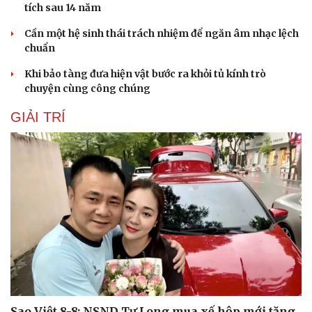
tích sau 14 năm
Cần một hệ sinh thái trách nhiệm để ngăn âm nhạc lệch
chuẩn
Khi bảo tàng đưa hiện vật bước ra khỏi tủ kính trò
chuyện cùng công chúng
GIẢI TRÍ
Du lịch
Podcast
Tư vấn
Câu chuyện thời sự
Săn Tour
Đọc truyện đêm khuya
check-in
Cửa sổ tình yêu
Kể chuyện cho bé
Hạt giống tâm hồn
Sao Việt 8-8: NSND Tự Long mua xế hộp mới tặng