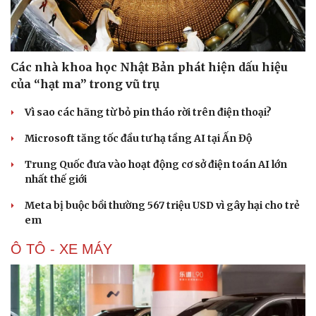
Các nhà khoa học Nhật Bản phát hiện dấu hiệu
của “hạt ma” trong vũ trụ
Vì sao các hãng từ bỏ pin tháo rời trên điện thoại?
Microsoft tăng tốc đầu tư hạ tầng AI tại Ấn Độ
Trung Quốc đưa vào hoạt động cơ sở điện toán AI lớn
nhất thế giới
Văn hóa
Giải trí
Meta bị buộc bồi thường 567 triệu USD vì gây hại cho trẻ
Sân khấu - Điện ảnh
Nghệ sĩ
em
Văn học
Thời trang
Âm nhạc
Sao Việt
Ô TÔ - XE MÁY
Di sản