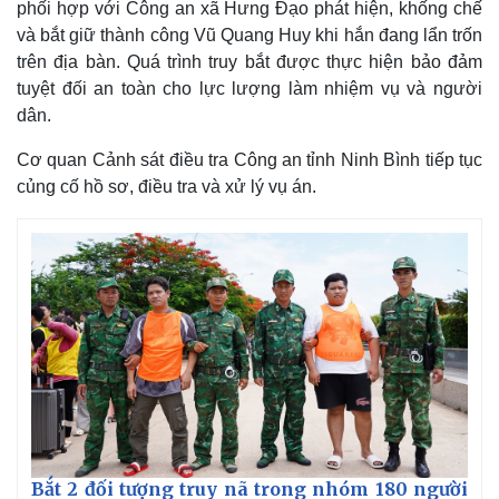
phối hợp với Công an xã Hưng Đạo phát hiện, khống chế
và bắt giữ thành công Vũ Quang Huy khi hắn đang lẩn trốn
trên địa bàn. Quá trình truy bắt được thực hiện bảo đảm
tuyệt đối an toàn cho lực lượng làm nhiệm vụ và người
dân.
Cơ quan Cảnh sát điều tra Công an tỉnh Ninh Bình tiếp tục
củng cố hồ sơ, điều tra và xử lý vụ án.
Thế giới
Multimedia
Quan sát
Video
Cuộc sống đó đây
Ảnh
Hồ sơ
E-Magazine
Infographic
Bắt 2 đối tượng truy nã trong nhóm 180 người