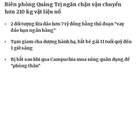
Biên phòng Quảng Trị ngăn chặn vận chuyển
hơn 210 kg vật liệu nổ
2 đối tượng lừa đảo hơn 7 tỷ đồng bằng thủ đoạn "vay
đáo hạn ngân hàng"
Tạm giam cha dượng hành hạ, bắt bé gái 11 tuổi quỳ đến
1 giờ sáng
Bị bắt sau khi qua Campuchia mua súng quân dụng để
"phòng thân"
Bắt giam nữ TikToker Phượng Nguyễn
VỤ ÁN