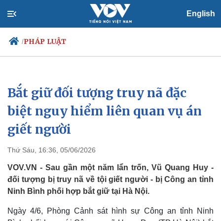
English
PHÁP LUẬT
/
Bắt giữ đối tượng truy nã đặc
Chính trị
Xã hội
Đảng
Tin 24h
biệt nguy hiểm liên quan vụ án
Tổ chức nhân sự
Dự báo thời tiết
giết người
Quốc hội
Giáo dục
Nhận diện sự thật
Dấu ấn VOV
Việc làm
Thứ Sáu, 16:36, 05/06/2026
Biển đảo
VOV.VN - Sau gần một năm lẩn trốn, Vũ Quang Huy -
đối tượng bị truy nã về tội giết người - bị Công an tỉnh
Ninh Bình phối hợp bắt giữ tại Hà Nội.
Ngày 4/6, Phòng Cảnh sát hình sự Công an tỉnh Ninh