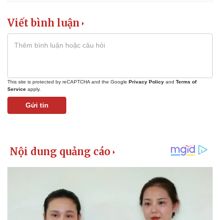
Viết bình luận
This site is protected by reCAPTCHA and the Google
Privacy Policy
and
Terms of
Service
apply.
Kinh tế
Gửi tin
Thị trường
Bất động sản
Giá vàng
Khởi nghiệp
Tiêu dùng
Tỷ giá
Chứng khoán
Giá cà phê