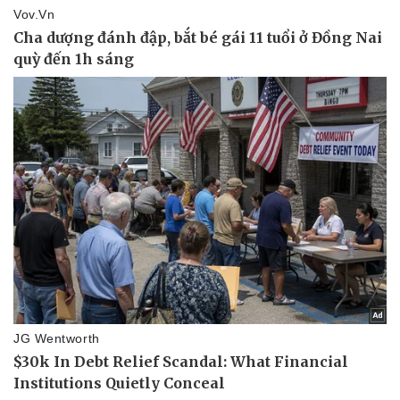
Pháp luật
Quân sự - Quốc phòng
Vụ án
Vũ khí
Tin nóng
Việt Nam
Tư vấn luật
Phân tích