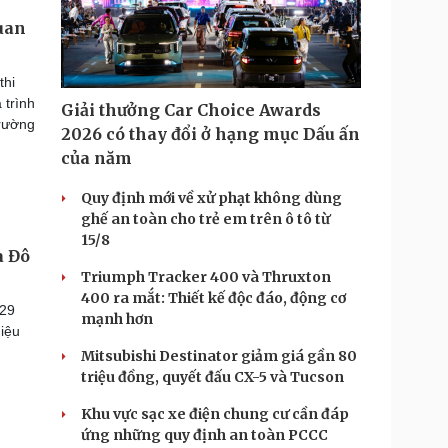
quan
thi
 trình
Giải thưởng Car Choice Awards
trường
2026 có thay đổi ở hạng mục Dấu ấn
của năm
Quy định mới về xử phạt không dùng
ghế an toàn cho trẻ em trên ô tô từ
15/8
à Đô
Triumph Tracker 400 và Thruxton
400 ra mắt: Thiết kế độc đáo, động cơ
 29
mạnh hơn
hiệu
Mitsubishi Destinator giảm giá gần 80
triệu đồng, quyết đấu CX-5 và Tucson
Khu vực sạc xe điện chung cư cần đáp
ứng những quy định an toàn PCCC