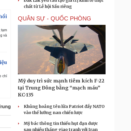
Đắk Lắk yêu cầu tạo giá trị kinh tế thực
chất từ Lễ hội Sầu riêng
hổi
QUÂN SỰ - QUỐC PHÒNG
t tạm
ng và
iệu
p chí
Mỹ duy trì sức mạnh tiêm kích F-22
tại Trung Đông bằng “mạch máu”
KC-135
Khủng hoảng tên lửa Patriot đẩy NATO
Trung
vào thế lưỡng nan chiến lược
Mỹ bác thông tin thiếu hụt đạn dược
sau nhiều tháng giao tranh với Iran