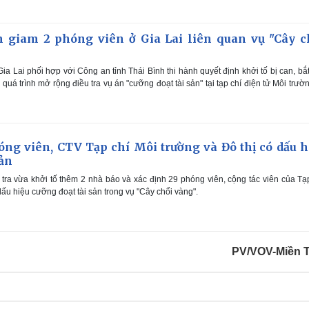
ạm giam 2 phóng viên ở Gia Lai liên quan vụ "Cây c
ia Lai phối hợp với Công an tỉnh Thái Bình thi hành quyết định khởi tố bị can, bắ
quá trình mở rộng điều tra vụ án "cưỡng đoạt tài sản" tại tạp chí điện tử Môi trườ
óng viên, CTV Tạp chí Môi trường và Đô thị có dấu h
sản
ra vừa khởi tố thêm 2 nhà báo và xác định 29 phóng viên, cộng tác viên của Tạ
dấu hiệu cưỡng đoạt tài sản trong vụ "Cây chổi vàng".
PV/VOV-Miền 