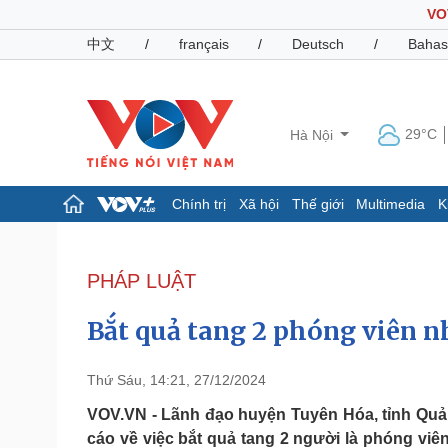
VO
中文
/
français
/
Deutsch
/
Bahas
29°C
Hà Nội
Chính trị
Xã hội
Thế giới
Multimedia
K
Chính trị
Xã hội
Đảng
Tin 24h
PHÁP LUẬT
Tổ chức nhân sự
Dự báo thời tiết
Quốc hội
Giáo dục
Bắt quả tang 2 phóng viên n
Nhận diện sự thật
Dấu ấn VOV
Việc làm
Biển đảo
Thứ Sáu, 14:21, 27/12/2024
Pháp luật
Quân sự - Quốc phòng
VOV.VN - Lãnh đạo huyện Tuyên Hóa, tỉnh Qu
cáo về việc bắt quả tang 2 người là phóng viên
Vụ án
Vũ khí