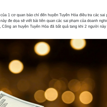
Lịch thi đấu bóng đá
Xe máy
Thế giới thể thao
Tư vấn
eSports
V
n của 1 cơ quan báo chí đến huyện Tuyên Hóa điều tra các sai
Hậu trường
 này đe dọa sẽ viết bài liên quan các sai phạm của doanh ngh
Văn hóa
Giải trí
D
đó, Công an huyện Tuyên Hóa đã bắt quả tang khi 2 người này
Sân khấu - Điện ảnh
Nghệ sĩ
Văn học
Thời trang
Âm nhạc
Sao Việt
c
Di sản