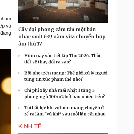
Doanh nghiệp 24h
Tin Công nghệ
Doanh nhân
Trải nghiệm
ì cộng đồng
Chuyển đổi số
 phạm
iệp và
Cây đại phong cầm tấu một bản
u lịch
Podcast
 đang
nhạc suốt 639 năm vừa chuyển hợp
Tư vấn
Câu chuyện thời sự
âm thứ 17
Săn Tour
Đọc truyện đêm khuya
heck-in
Cửa sổ tình yêu
Hôm nay vào tiết lập Thu 2026: Thời
Kể chuyện cho bé
tiết sẽ thay đổi ra sao?
Hạt giống tâm hồn
Bôi nhọ trên mạng: Thế giới xử lý người
tung tin xúc phạm thế nào?
Chi phí xây nhà mái Nhật 1 tầng 3
phòng ngủ 100m2 hết bao nhiêu tiền?
Tôi bất lực khi vợ luôn mang chuyện ở
rể ra làm "vũ khí" sau mỗi lần cãi nhau
KINH TẾ