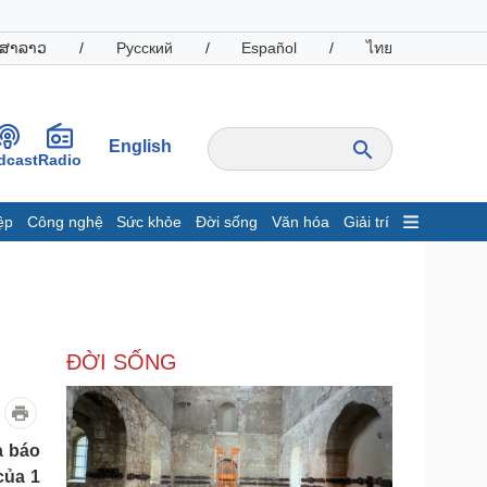
ສາລາວ
/
Русский
/
Español
/
ไทย
English
dcast
Radio
ệp
Công nghệ
Sức khỏe
Đời sống
Văn hóa
Giải trí
inh tế
Thị trường
ất động sản
Giá vàng
hởi nghiệp
Tiêu dùng
Tỷ giá
ĐỜI SỐNG
Chứng khoán
Giá cà phê
oanh nghiệp
Công nghệ
a báo
của 1
hông tin doanh nghiệp
Sành điệu