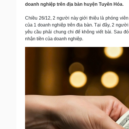
Tin nóng
Việt Nam
doanh nghiệp trên địa bàn huyện Tuyên Hóa.
Tư vấn luật
Phân tích
Chiều 26/12, 2 người này giới thiệu là phóng viê
của 1 doanh nghiệp trên địa bàn. Tại đây, 2 người
Sức khỏe
Đời sống
yêu cầu phải chung chi để không viết bài. Sau 
nhận tiền của doanh nghiệp.
Dinh dưỡng - món ngon
Nhà đẹp
Cây thuốc
Blog
Sản phụ khoa
Tình yêu - Gia đình
Nhi khoa
Nam khoa
Làm đẹp - giảm cân
Phòng mạch online
Ăn sạch sống khỏe
Cải chính