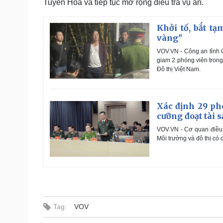
Tuyên Hóa và tiếp tục mở rộng điều tra vụ án.
Khởi tố, bắt t
vàng"
VOV.VN - Công an tỉnh G
giam 2 phóng viên trong 
Đô thị Việt Nam.
Xác định 29 ph
cưỡng đoạt tài 
VOV.VN - Cơ quan điều t
Môi trường và đô thị có 
Tag:
VOV