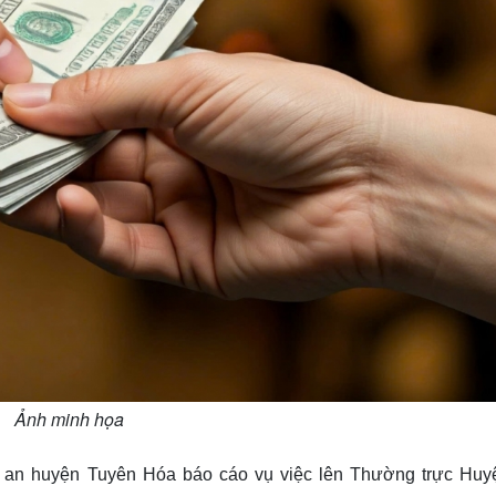
Ảnh minh họa
 an huyện Tuyên Hóa báo cáo vụ việc lên Thường trực Huy