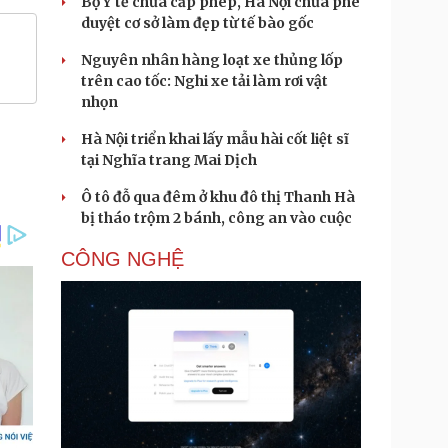
Bộ Y tế chưa cấp phép, Hà Nội chưa phê
duyệt cơ sở làm đẹp từ tế bào gốc
Nguyên nhân hàng loạt xe thủng lốp
trên cao tốc: Nghi xe tải làm rơi vật
nhọn
Hà Nội triển khai lấy mẫu hài cốt liệt sĩ
tại Nghĩa trang Mai Dịch
Ô tô đỗ qua đêm ở khu đô thị Thanh Hà
bị tháo trộm 2 bánh, công an vào cuộc
CÔNG NGHỆ