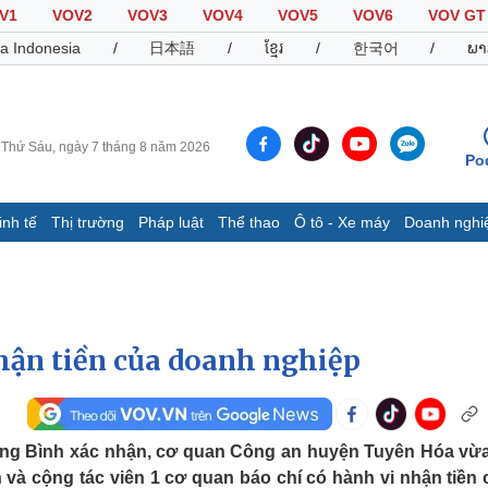
V1
VOV2
VOV3
VOV4
VOV5
VOV6
VOV GT
a Indonesia
/
日本語
/
ខ្មែរ
/
한국어
/
ພາ
Thứ Sáu, ngày 7 tháng 8 năm 2026
Po
inh tế
Thị trường
Pháp luật
Thể thao
Ô tô - Xe máy
Doanh nghi
Thế giới
Multimedia
K
Quan sát
Video
B
Cuộc sống đó đây
Ảnh
K
Hồ sơ
E-Magazine
hận tiền của doanh nghiệp
Infographic
Thể thao
Ô tô - Xe máy
D
ảng Bình xác nhận, cơ quan Công an huyện Tuyên Hóa vừ
 và cộng tác viên 1 cơ quan báo chí có hành vi nhận tiền 
Bóng đá
Ô tô
T