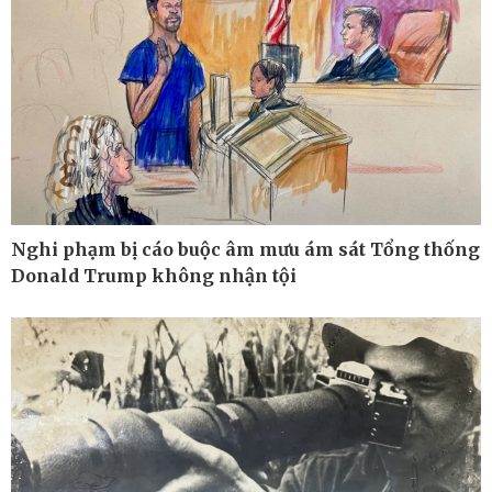
Nghi phạm bị cáo buộc âm mưu ám sát Tổng thống
Donald Trump không nhận tội
Ô tô - Xe máy
Doanh nghiệp
Ô tô
Thông tin doanh nghiệp
Xe máy
Doanh nghiệp 24h
Tư vấn
Doanh nhân
Vì cộng đồng