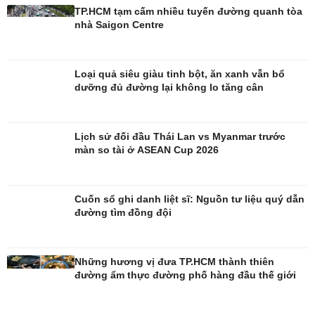
TP.HCM tạm cấm nhiều tuyến đường quanh tòa
nhà Saigon Centre
Loại quả siêu giàu tinh bột, ăn xanh vẫn bổ
dưỡng đủ đường lại không lo tăng cân
Giải trí
Du lịch
Nghệ sĩ
Tư vấn
Lịch sử đối đầu Thái Lan vs Myanmar trước
Thời trang
Săn Tour
màn so tài ở ASEAN Cup 2026
Sao Việt
check-in
Cuốn sổ ghi danh liệt sĩ: Nguồn tư liệu quý dẫn
đường tìm đồng đội
Những hương vị đưa TP.HCM thành thiên
đường ẩm thực đường phố hàng đầu thế giới