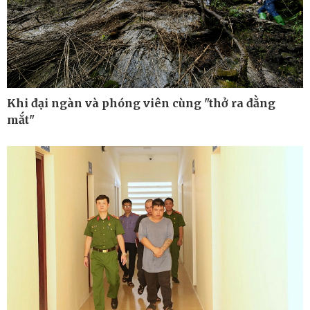
Kinh tế
Thị trường
Bất động sản
Giá vàng
Khởi nghiệp
Tiêu dùng
Tỷ giá
Chứng khoán
Khi đại ngàn và phóng viên cùng "thở ra đằng
Giá cà phê
mắt"