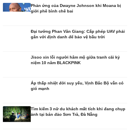
Phản ứng của Dwayne Johnson khi Moana bị
giới phê bình chê bai
Đời sống
Văn hóa
Nhà đẹp
Sân khấu - Điện ảnh
Đại tướng Phan Văn Giang: Cấp phép UAV phải
Tình yêu - Gia đình
Văn học
gắn với định danh để bảo vệ bầu trời
Blog
Âm nhạc
Di sản
Jisoo xin lỗi người hâm mộ giữa tranh cãi kỷ
niệm 10 năm BLACKPINK
Áp thấp nhiệt đới suy yếu, Vịnh Bắc Bộ vẫn có
gió mạnh
Tìm kiếm 3 nữ du khách mất tích khi đang chụp
ảnh tại bán đảo Sơn Trà, Đà Nẵng