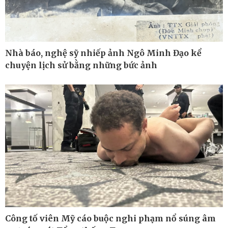
Nhà báo, nghệ sỹ nhiếp ảnh Ngô Minh Đạo kể
chuyện lịch sử bằng những bức ảnh
Công nghệ
Sức khỏe
Sành điệu
Dinh dưỡng - món ngon
Tin Công nghệ
Cây thuốc
Công tố viên Mỹ cáo buộc nghi phạm nổ súng âm
Trải nghiệm
Sản phụ khoa