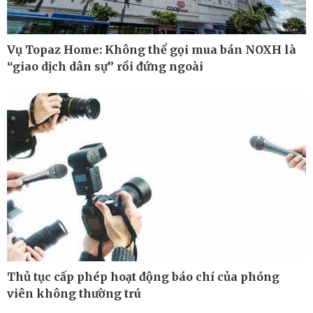
Vụ Topaz Home: Không thể gọi mua bán NOXH là
“giao dịch dân sự” rồi đứng ngoài
Thủ tục cấp phép hoạt động báo chí của phóng
Thế giới
Multimedia
viên không thường trú
Quan sát
Ảnh