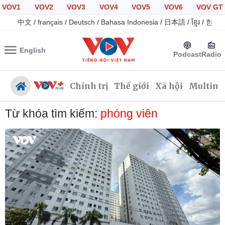
VOV1
VOV2
VOV3
VOV4
VOV5
VOV6
VOV GT
中文
/
français
/
Deutsch
/
Bahasa Indonesia
/
日本語
/
ខ្មែរ
/
한국
English
Podcast
Radio
Chính trị
Thế giới
Xã hội
Multime
Từ khóa tìm kiếm:
phóng viên
Chính trị
Xã hội
Đảng
Tin 24h
Tổ chức nhân sự
Giáo dục
Quốc hội
Dự báo thời tiết
Nhận diện sự thật
Dấu ấn VOV
Việc làm
Biển đảo