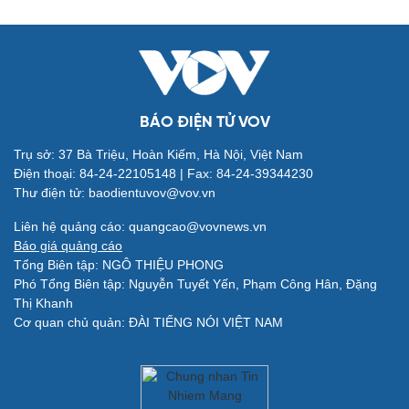
BÁO ĐIỆN TỬ VOV
Trụ sở: 37 Bà Triệu, Hoàn Kiếm, Hà Nội, Việt Nam
Điện thoại: 84-24-22105148 | Fax: 84-24-39344230
Thư điện tử: baodientuvov@vov.vn
Quân sự - Quốc phòng
Vũ khí
Liên hệ quảng cáo: quangcao@vovnews.vn
Việt Nam
Báo giá quảng cáo
Phân tích
Tổng Biên tập: NGÔ THIỆU PHONG
Phó Tổng Biên tập: Nguyễn Tuyết Yến, Phạm Công Hân, Đặng
Thị Khanh
Cơ quan chủ quản: ĐÀI TIẾNG NÓI VIỆT NAM