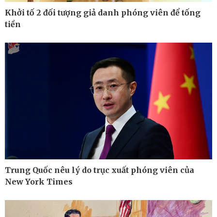
Khởi tố 2 đối tượng giả danh phóng viên để tống
tiền
Pháp luật
Thể thao
Vụ án
Pickleball
Tin nóng
Bóng đá quốc tế
Tư vấn luật
Bóng đá Việt Nam
Thế giới thể thao
Lịch thi đấu bóng đá
eSports
Hậu trường
Trung Quốc nêu lý do trục xuất phóng viên của
New York Times