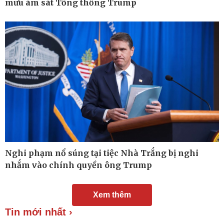
mưu ám sát Tổng thống Trump
Chuyển đổi số
Nhi khoa
Nam khoa
Làm đẹp - giảm cân
Phòng mạch online
Ăn sạch sống khỏe
Nghi phạm nổ súng tại tiệc Nhà Trắng bị nghi
nhắm vào chính quyền ông Trump
Xem thêm
Tin mới nhất ›