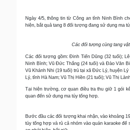
Tin nóng
Việt Nam
Tư vấn luật
Phân tích
Ngày 4/5, thông tin từ Công an tỉnh Ninh Bình c
hiện, bắt quả tang 8 đối tượng đang sử dụng ma tú
Sức khỏe
Đời sống
Dinh dưỡng - món ngon
Nhà đẹp
Các đối tượng cùng tang vật
Cây thuốc
Blog
Sản phụ khoa
Tình yêu - Gia đình
Các đối tượng gồm: Đinh Tiến Dũng (32 tuổi); Lê 
Nhi khoa
Ninh Bình; Vũ Đức Thắng (24 tuổi) và Đào Văn Bi
Nam khoa
Làm đẹp - giảm cân
Vũ Khánh Nhi (19 tuổi) trú tại xã Đức Lý, huyện Lý
Phòng mạch online
Lý, tỉnh Hà Nam; Vũ Thị Hiền (21 tuổi); Vũ Thị Làn
Ăn sạch sống khỏe
Tại hiện trường, cơ quan điều tra thu giữ 1 gói k
Cải chính
quan đến sử dụng ma túy tổng hợp.
Bước đầu các đối tượng khai nhận, vào khoảng 1
túy tổng hợp và rủ cả nhóm vào quán karaoke để s