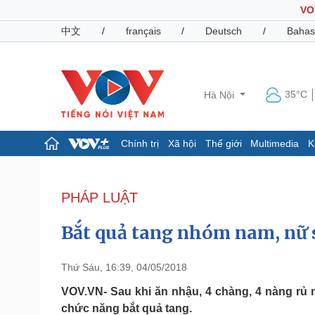
VO
中文
/
français
/
Deutsch
/
Bahas
35°C
Hà Nội
Chính trị
Xã hội
Thế giới
Multimedia
K
Chính trị
Xã hội
Đảng
Tin 24h
PHÁP LUẬT
Tổ chức nhân sự
Dự báo thời tiết
Quốc hội
Giáo dục
Bắt quả tang nhóm nam, nữ 
Nhận diện sự thật
Dấu ấn VOV
Việc làm
Biển đảo
Thứ Sáu, 16:39, 04/05/2018
Pháp luật
Quân sự - Quốc phòng
VOV.VN- Sau khi ăn nhậu, 4 chàng, 4 nàng rủ 
chức năng bắt quả tang.
Vụ án
Vũ khí