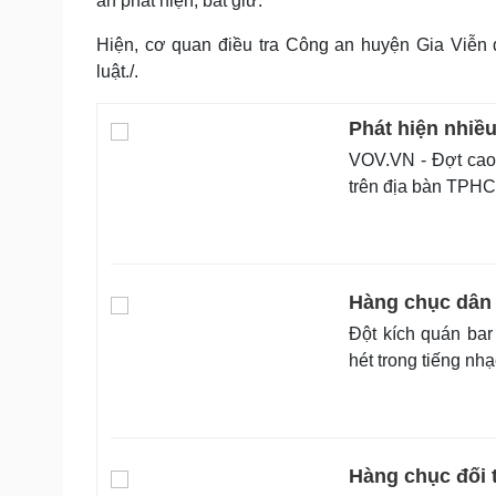
an phát hiện, bắt giữ.
Hiện, cơ quan điều tra Công an huyện Gia Viễn 
luật./.
Phát hiện nhiề
VOV.VN - Đợt cao đ
trên địa bàn TPHC
Hàng chục dân 
Đột kích quán bar
hét trong tiếng nh
Hàng chục đối 