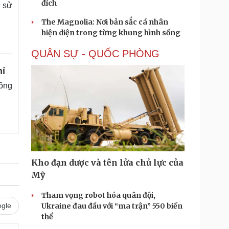
đích
o sử
The Magnolia: Nơi bản sắc cá nhân
hiện diện trong từng khung hình sống
QUÂN SỰ - QUỐC PHÒNG
hỉ
lông
Kho đạn dược và tên lửa chủ lực của
Mỹ
Tham vọng robot hóa quân đội,
gle
Ukraine đau đầu với “ma trận” 550 biến
thể