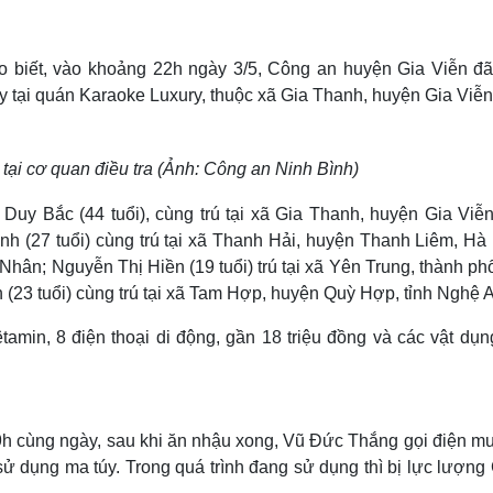
Lịch thi đấu bóng đá
Xe máy
Thế giới thể thao
Tư vấn
eSports
V
ho biết, vào khoảng 22h ngày 3/5, Công an huyện Gia Viễn đã
Hậu trường
y tại quán Karaoke Luxury, thuộc xã Gia Thanh, huyện Gia Viễ
Văn hóa
Giải trí
D
Sân khấu - Điện ảnh
Nghệ sĩ
 tại cơ quan điều tra (Ảnh: Công an Ninh Bình)
Văn học
Thời trang
Âm nhạc
Sao Việt
c
Duy Bắc (44 tuổi), cùng trú tại xã Gia Thanh, huyện Gia Viễn,
Di sản
nh (27 tuổi) cùng trú tại xã Thanh Hải, huyện Thanh Liêm, Hà
 Nhân; Nguyễn Thị Hiền (19 tuổi) trú tại xã Yên Trung, thành p
h (23 tuổi) cùng trú tại xã Tam Hợp, huyện Quỳ Hợp, tỉnh Nghệ 
êtamin, 8 điện thoại di động, gần 18 triệu đồng và các vật dụn
9h cùng ngày, sau khi ăn nhậu xong, Vũ Đức Thắng gọi điện m
ử dụng ma túy. Trong quá trình đang sử dụng thì bị lực lượng