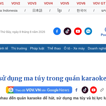
V1
VOV2
VOV3
VOV4
VOV5
VOV6
VOV GT
a Indonesia
/
日本語
/
ខ្មែរ
/
한국어
/
ພາ
Thứ Bảy, ngày 8 tháng 8 năm 2026
Po
inh tế
Thị trường
Pháp luật
Thể thao
Ô tô - Xe máy
Doanh nghi
Thế giới
Multimedia
K
Quan sát
Video
B
Cuộc sống đó đây
Ảnh
K
Hồ sơ
E-Magazine
sử dụng ma túy trong quán karaok
Infographic
Thể thao
Ô tô - Xe máy
D
nhau đến quán karaoke để hát, sử dụng ma túy và bị lực 
Bóng đá
Ô tô
T