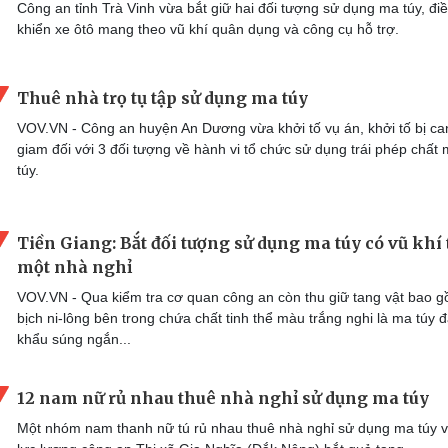
Công an tỉnh Trà Vinh vừa bắt giữ hai đối tượng sử dụng ma túy, đi
khiển xe ôtô mang theo vũ khí quân dụng và công cụ hỗ trợ.
Thuê nhà trọ tụ tập sử dụng ma túy
VOV.VN - Công an huyện An Dương vừa khởi tố vụ án, khởi tố bị ca
giam đối với 3 đối tượng về hành vi tổ chức sử dụng trái phép chất
túy.
Tiền Giang: Bắt đối tượng sử dụng ma túy có vũ khí 
một nhà nghỉ
VOV.VN - Qua kiểm tra cơ quan công an còn thu giữ tang vật bao g
bịch ni-lông bên trong chứa chất tinh thể màu trắng nghi là ma túy đ
khẩu súng ngắn...
12 nam nữ rủ nhau thuê nhà nghỉ sử dụng ma túy
Một nhóm nam thanh nữ tú rủ nhau thuê nhà nghỉ sử dụng ma túy v