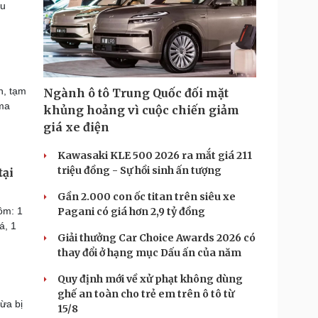
ều
n, tạm
Ngành ô tô Trung Quốc đối mặt
 ma
khủng hoảng vì cuộc chiến giảm
giá xe điện
Kawasaki KLE 500 2026 ra mắt giá 211
triệu đồng - Sự hồi sinh ấn tượng
tại
Gần 2.000 con ốc titan trên siêu xe
ồm: 1
Pagani có giá hơn 2,9 tỷ đồng
á, 1
Giải thưởng Car Choice Awards 2026 có
thay đổi ở hạng mục Dấu ấn của năm
Quy định mới về xử phạt không dùng
ghế an toàn cho trẻ em trên ô tô từ
ừa bị
15/8