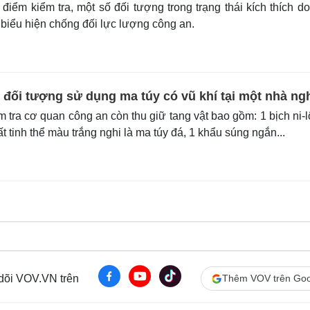
điểm kiểm tra, một số đối tượng trong trạng thái kích thích d
 biểu hiện chống đối lực lượng công an.
 đối tượng sử dụng ma túy có vũ khí tại một nhà ng
tra cơ quan công an còn thu giữ tang vật bao gồm: 1 bịch ni-
t tinh thể màu trắng nghi là ma túy đá, 1 khẩu súng ngắn...
 dõi VOV.VN trên
Thêm VOV trên Goo