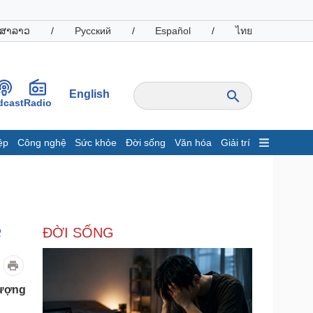
ສາລາວ
/
Русский
/
Español
/
ไทย
English
dcast
Radio
ệp
Công nghệ
Sức khỏe
Đời sống
Văn hóa
Giải trí
inh tế
Thị trường
ất động sản
Giá vàng
hởi nghiệp
Tiêu dùng
Tỷ giá
e
ĐỜI SỐNG
Chứng khoán
Giá cà phê
oanh nghiệp
Công nghệ
lượng
hông tin doanh nghiệp
Sành điệu