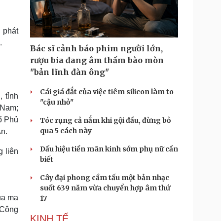
Doanh nghiệp 24h
Tin Công nghệ
Doanh nhân
Trải nghiệm
ì cộng đồng
Chuyển đổi số
 phát
n.
Bác sĩ cảnh báo phim người lớn,
u lịch
Podcast
rượu bia đang âm thầm bào mòn
Tư vấn
Câu chuyện thời sự
"bản lĩnh đàn ông"
Săn Tour
Đọc truyện đêm khuya
heck-in
Cửa sổ tình yêu
Cái giá đắt của việc tiêm silicon làm to
 tỉnh
Kể chuyện cho bé
"cậu nhỏ"
 Nam;
Hạt giống tâm hồn
hố Phủ
Tóc rụng cả nắm khi gội đầu, đừng bỏ
qua 5 cách này
An.
Dấu hiệu tiền mãn kinh sớm phụ nữ cần
g liên
biết
Cây đại phong cầm tấu một bản nhạc
suốt 639 năm vừa chuyển hợp âm thứ
ua ma
17
 Công
KINH TẾ