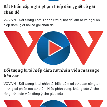
Bắt khẩn cấp nghi phạm hiếp dâm, giết cô gái
chăn dê
VOV.VN - Đối tượng Lâm Thanh Đới bị bắt để làm rõ về nghi án
hiếp dâm, giết hại cô gái chăn dê.
Thể thao
Ô tô - Xe máy
Bóng đá
Ô tô
Lịch thi đấu bóng đá
Xe máy
Thế giới thể thao
Tư vấn
Đối tượng bị tố hiếp dâm nữ nhân viên massage
eSports
kêu oan
Hậu trường
VOV.VN - Đối tượng khai nhận tội hiếp dâm tại cơ quan công an
nhưng tại phiên tòa sơ thẩm Hiếu phản cung, kháng cáo vì cho
rằng nữ nhân viên đồng ý cho giao cấu