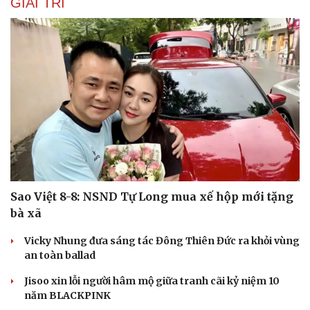
GIẢI TRÍ
Sao Việt 8-8: NSND Tự Long mua xế hộp mới tặng
bà xã
Du lịch
Podcast
Tư vấn
Câu chuyện thời sự
Vicky Nhung đưa sáng tác Đông Thiên Đức ra khỏi vùng
Săn Tour
Đọc truyện đêm khuya
an toàn ballad
check-in
Cửa sổ tình yêu
Kể chuyện cho bé
Jisoo xin lỗi người hâm mộ giữa tranh cãi kỷ niệm 10
Hạt giống tâm hồn
năm BLACKPINK