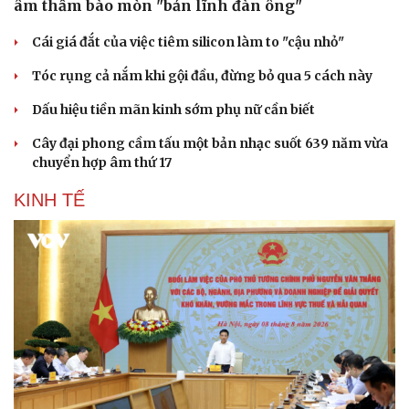
âm thầm bào mòn "bản lĩnh đàn ông"
Cái giá đắt của việc tiêm silicon làm to "cậu nhỏ"
Tóc rụng cả nắm khi gội đầu, đừng bỏ qua 5 cách này
Dấu hiệu tiền mãn kinh sớm phụ nữ cần biết
Cây đại phong cầm tấu một bản nhạc suốt 639 năm vừa
chuyển hợp âm thứ 17
KINH TẾ