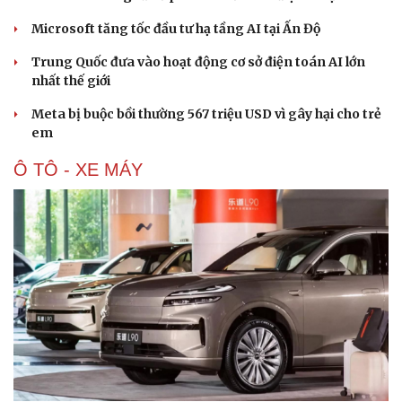
Microsoft tăng tốc đầu tư hạ tầng AI tại Ấn Độ
Trung Quốc đưa vào hoạt động cơ sở điện toán AI lớn
nhất thế giới
Meta bị buộc bồi thường 567 triệu USD vì gây hại cho trẻ
em
Ô TÔ - XE MÁY
Văn hóa
Giải trí
Sân khấu - Điện ảnh
Nghệ sĩ
Văn học
Thời trang
Âm nhạc
Sao Việt
Di sản