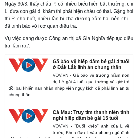
Ngày 30/3, thấy cháu P. có nhiều biểu hiện bất thường, chị
L. đưa con gái đi khám thì phát hiện cháu có thai. Gặng hỏi
thì P. cho biết, nhiều lần bị cha dượng xâm hại nên chị L.
đã trình báo với cơ quan điều tra.
Vụ việc đang được Công an thị xã Gia Nghĩa tiếp tục điều
tra, làm rõ./.
Gã bảo vệ hiếp dâm bé gái 4 tuổi
ở Đắk Lắk lĩnh án chung thân
VOV.VN - Gã bảo vệ trường mầm non
dụ bé gái 4 tuổi qua trường và giở trò
đồi bại khiến nạn nhân nhập viện nguy kịch đã phải lĩnh án tù
chung thân.
Cà Mau: Truy tìm thanh niên tình
nghi hiếp dâm bé gái 15 tuổi
VOV.VN - "Đuổi khéo" anh của L về
trước, Khoa đưa L vào phòng ngủ định