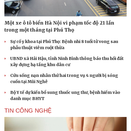
Một xe ô tô biển Hà Nội vi phạm tốc độ 21 lần
trong một tháng tại Phú Thọ
Sự cố y khoa tại Phú Thọ: Bệnh nhi 8 tuổi tử vong sau
phẫu thuật viêm ruột thừa
UBND xã Hải Hậu, tỉnh Ninh Bình thông báo thu hồi đất
xây dựng hạ tầng khu dân cư
Cứu sống nạn nhân thứ hai trong vụ 4 người bị sóng
cuốn tại Mũi Nghê
Bộ Y tế dự kiến bổ sung thuốc ung thư, bệnh hiếm vào
Cải chính
danh mục BHYT
TIN CÔNG NGHỆ