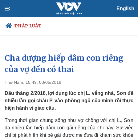
English
PHÁP LUẬT
/
Cha dượng hiếp dâm con riêng
Chính trị
Xã hội
Đảng
Tin 24h
của vợ đến có thai
Tổ chức nhân sự
Dự báo thời tiết
Quốc hội
Giáo dục
Thứ Năm, 15:49, 03/05/2018
Nhận diện sự thật
Dấu ấn VOV
Việc làm
Đầu tháng 2/2018, lợi dụng lúc chị L. vắng nhà, Sơn đã
Biển đảo
nhiều lần gọi cháu P. vào phòng ngủ của mình rồi thực
hiện hành vi giao cấu.
Trong thời gian chung sống như vợ chồng với chị L., Sơn
đã nhiều lần hiếp dâm con gái riêng của chị này. Sự việc
chỉ bị phát hiện khi bé gái được mẹ đưa đi khám sức khỏe