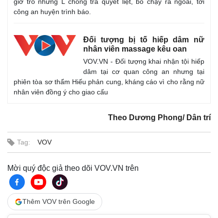
giở trò nhưng L chống trả quyết liệt, bỏ chạy ra ngoài, tới
công an huyện trình báo.
Đối tượng bị tố hiếp dâm nữ
nhân viên massage kêu oan
VOV.VN - Đối tượng khai nhận tội hiếp
dâm tại cơ quan công an nhưng tại
phiên tòa sơ thẩm Hiếu phản cung, kháng cáo vì cho rằng nữ
nhân viên đồng ý cho giao cấu
Thế giới
Multimedia
Theo Dương Phong/ Dân trí
Quan sát
Video
Cuộc sống đó đây
Ảnh
Tag:
VOV
Hồ sơ
E-Magazine
Infographic
Mời quý độc giả theo dõi VOV.VN trên
Thêm VOV trên Google