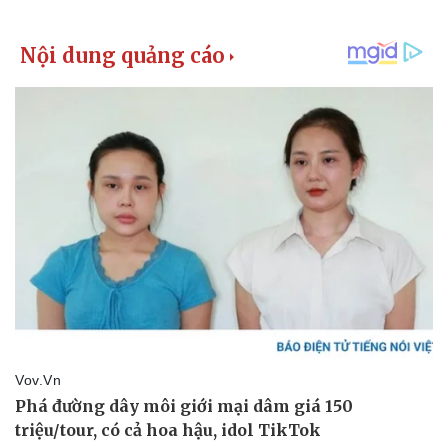
Kinh tế
Thị trường
Bất động sản
Giá vàng
Khởi nghiệp
Tiêu dùng
Tỷ giá
Chứng khoán
Giá cà phê