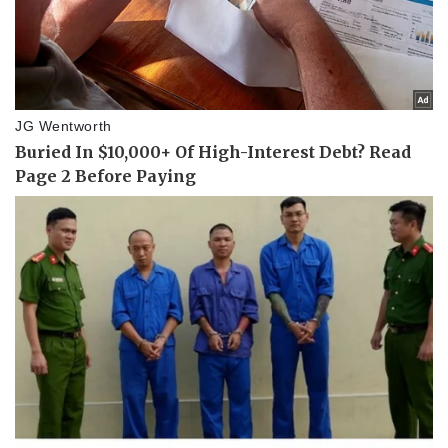
Pháp luật
Quân sự - Quốc phòng
Vụ án
Vũ khí
Tin nóng
Việt Nam
Tư vấn luật
Phân tích