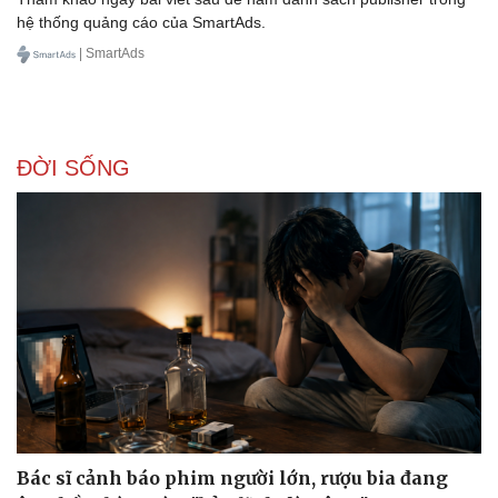
hệ thống quảng cáo của SmartAds.
| SmartAds
ĐỜI SỐNG
Doanh nghiệp
Công nghệ
Thông tin doanh nghiệp
Sành điệu
Doanh nghiệp 24h
Tin Công nghệ
Doanh nhân
Trải nghiệm
Vì cộng đồng
Chuyển đổi số
Bác sĩ cảnh báo phim người lớn, rượu bia đang