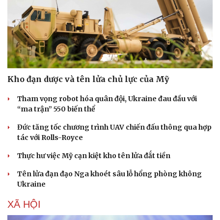
Kho đạn dược và tên lửa chủ lực của Mỹ
Tham vọng robot hóa quân đội, Ukraine đau đầu với
“ma trận” 550 biến thể
Sức khỏe
Đời sống
Dinh dưỡng - món ngon
Nhà đẹp
Đức tăng tốc chương trình UAV chiến đấu thông qua hợp
Cây thuốc
Blog
tác với Rolls-Royce
Sản phụ khoa
Tình yêu - Gia đình
Thực hư việc Mỹ cạn kiệt kho tên lửa đắt tiền
Nhi khoa
Nam khoa
Tên lửa đạn đạo Nga khoét sâu lỗ hổng phòng không
Làm đẹp - giảm cân
Ukraine
Phòng mạch online
Ăn sạch sống khỏe
XÃ HỘI