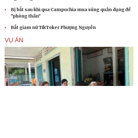
Bị bắt sau khi qua Campuchia mua súng quân dụng để
"phòng thân"
Bắt giam nữ TikToker Phượng Nguyễn
VỤ ÁN
Truy tố tài xế xe tải vụ nữ sinh tử vong ở Vĩnh
Long