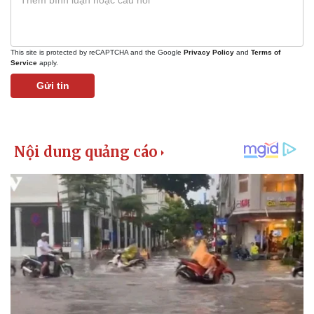
This site is protected by reCAPTCHA and the Google
Privacy Policy
and
Terms of
Service
apply.
Gửi tin