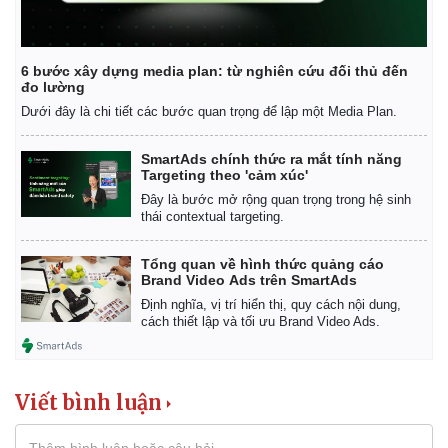
Vụ án
Vũ khí
Tin nóng
Việt Nam
Tư vấn luật
Phân tích
6 bước xây dựng media plan: từ nghiên cứu đối thủ đến
đo lường
Dưới đây là chi tiết các bước quan trọng để lập một Media Plan.
SmartAds chính thức ra mắt tính năng
Targeting theo 'cảm xúc'
Đây là bước mở rộng quan trọng trong hệ sinh
thái contextual targeting.
Tổng quan về hình thức quảng cáo
Brand Video Ads trên SmartAds
Định nghĩa, vị trí hiển thị, quy cách nội dung,
cách thiết lập và tối ưu Brand Video Ads.
Viết bình luận