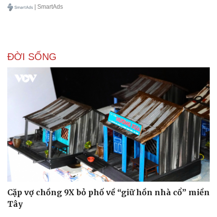
| SmartAds
ĐỜI SỐNG
Cặp vợ chồng 9X bỏ phố về “giữ hồn nhà cổ” miền
Tây