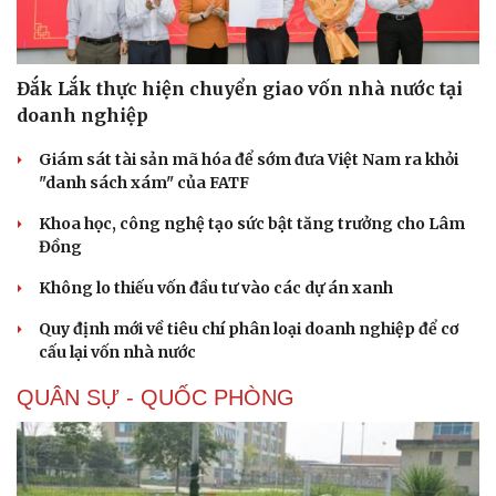
Đắk Lắk thực hiện chuyển giao vốn nhà nước tại
doanh nghiệp
Giám sát tài sản mã hóa để sớm đưa Việt Nam ra khỏi
"danh sách xám" của FATF
Khoa học, công nghệ tạo sức bật tăng trưởng cho Lâm
Đồng
Không lo thiếu vốn đầu tư vào các dự án xanh
Văn hóa
Giải trí
Quy định mới về tiêu chí phân loại doanh nghiệp để cơ
cấu lại vốn nhà nước
Sân khấu - Điện ảnh
Nghệ sĩ
Văn học
Thời trang
QUÂN SỰ - QUỐC PHÒNG
Âm nhạc
Sao Việt
Di sản