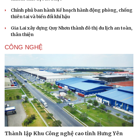
Chính phủ ban hành Kế hoạch hành động phòng, chống
thiên tai và biến đổi khí hậu
Gia Lai xây dựng Quy Nhơn thành đô thị du lịch an toàn,
thân thiện
CÔNG NGHỆ
Du lịch
Podcast
Tư vấn
Câu chuyện thời sự
Săn Tour
Đọc truyện đêm khuya
check-in
Cửa sổ tình yêu
Thành lập Khu Công nghệ cao tỉnh Hưng Yên
Kể chuyện cho bé