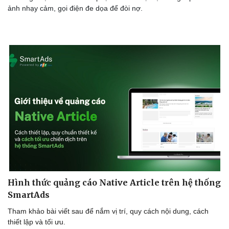
ảnh nhạy cảm, gọi điện đe dọa để đòi nợ.
Sức khỏe
Đời sống
Dinh dưỡng - món ngon
Nhà đẹp
Cây thuốc
Blog
Sản phụ khoa
Tình yêu - Gia đình
Nhi khoa
Nam khoa
Làm đẹp - giảm cân
Phòng mạch online
Ăn sạch sống khỏe
Hình thức quảng cáo Native Article trên hệ thống
SmartAds
Tham khảo bài viết sau để nắm vị trí, quy cách nội dung, cách
thiết lập và tối ưu.