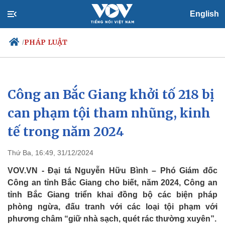
English
PHÁP LUẬT
/
Công an Bắc Giang khởi tố 218 bị
Chính trị
Xã hội
Đảng
Tin 24h
can phạm tội tham nhũng, kinh
Tổ chức nhân sự
Dự báo thời tiết
tế trong năm 2024
Quốc hội
Giáo dục
Nhận diện sự thật
Dấu ấn VOV
Việc làm
Thứ Ba, 16:49, 31/12/2024
Biển đảo
VOV.VN - Đại tá Nguyễn Hữu Bình – Phó Giám đốc
Công an tỉnh Bắc Giang cho biết, năm 2024, Công an
tỉnh Bắc Giang triển khai đồng bộ các biện pháp
phòng ngừa, đấu tranh với các loại tội phạm với
phương châm “giữ nhà sạch, quét rác thường xuyên”.