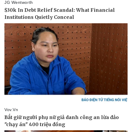
Thể thao
Ô tô - Xe máy
Bóng đá
Ô tô
Lịch thi đấu bóng đá
Xe máy
Thế giới thể thao
Tư vấn
eSports
Hậu trường