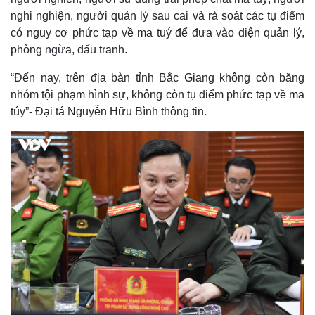
nghi nghiện, người quản lý sau cai và rà soát các tụ điểm
có nguy cơ phức tạp về ma tuý để đưa vào diện quản lý,
phòng ngừa, đấu tranh.
“Đến nay, trên địa bàn tỉnh Bắc Giang không còn băng
nhóm tội phạm hình sự, không còn tụ điểm phức tạp về ma
túy”- Đại tá Nguyễn Hữu Bình thông tin.
Thế giới
Multimedia
Quan sát
Video
Cuộc sống đó đây
Ảnh
Hồ sơ
E-Magazine
Infographic