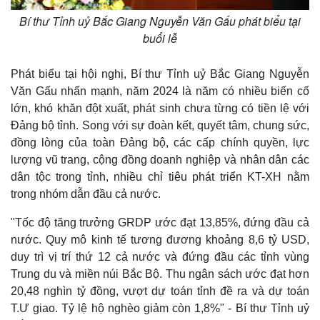
Bí thư Tỉnh uỷ Bắc Giang Nguyễn Văn Gấu phát biểu tại
buổi lễ
Phát biểu tại hội nghị, Bí thư Tỉnh uỷ Bắc Giang Nguyễn
Văn Gấu nhấn mạnh, năm 2024 là năm có nhiều biến cố
lớn, khó khăn đột xuất, phát sinh chưa từng có tiền lệ với
Đảng bộ tỉnh. Song với sự đoàn kết, quyết tâm, chung sức,
đồng lòng của toàn Đảng bộ, các cấp chính quyền, lực
lượng vũ trang, cộng đồng doanh nghiệp và nhân dân các
dân tộc trong tỉnh, nhiều chỉ tiêu phát triển KT-XH nằm
trong nhóm dẫn đầu cả nước.
"Tốc độ tăng trưởng GRDP ước đạt 13,85%, đứng đầu cả
nước. Quy mô kinh tế tương đương khoảng 8,6 tỷ USD,
Kinh tế
Thị trường
duy trì vị trí thứ 12 cả nước và đứng đầu các tỉnh vùng
Bất động sản
Giá vàng
Trung du và miền núi Bắc Bộ. Thu ngân sách ước đạt hơn
Khởi nghiệp
Tiêu dùng
20,48 nghìn tỷ đồng, vượt dự toán tỉnh đề ra và dự toán
Tỷ giá
T.Ư giao. Tỷ lệ hộ nghèo giảm còn 1,8%" - Bí thư Tỉnh uỷ
Chứng khoán