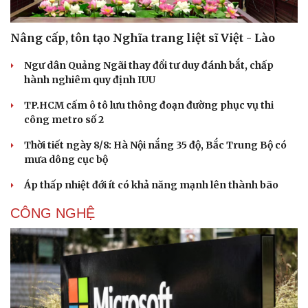
Nâng cấp, tôn tạo Nghĩa trang liệt sĩ Việt - Lào
Ngư dân Quảng Ngãi thay đổi tư duy đánh bắt, chấp
hành nghiêm quy định IUU
TP.HCM cấm ô tô lưu thông đoạn đường phục vụ thi
công metro số 2
Thời tiết ngày 8/8: Hà Nội nắng 35 độ, Bắc Trung Bộ có
mưa dông cục bộ
Áp thấp nhiệt đới ít có khả năng mạnh lên thành bão
Văn hóa
Giải trí
CÔNG NGHỆ
Sân khấu - Điện ảnh
Nghệ sĩ
Văn học
Thời trang
Âm nhạc
Sao Việt
Di sản