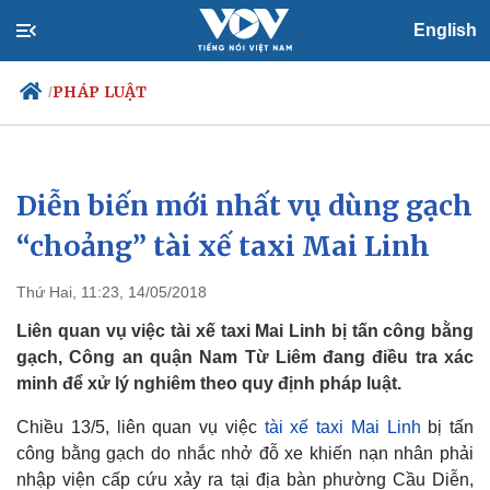
English
PHÁP LUẬT
/
Diễn biến mới nhất vụ dùng gạch
Chính trị
Xã hội
Đảng
Tin 24h
“choảng” tài xế taxi Mai Linh
Tổ chức nhân sự
Dự báo thời tiết
Quốc hội
Giáo dục
Thứ Hai, 11:23, 14/05/2018
Nhận diện sự thật
Dấu ấn VOV
Việc làm
Liên quan vụ việc tài xế taxi Mai Linh bị tấn công bằng
Biển đảo
gạch, Công an quận Nam Từ Liêm đang điều tra xác
minh để xử lý nghiêm theo quy định pháp luật.
Chiều 13/5, liên quan vụ việc
tài xế taxi Mai Linh
bị tấn
công bằng gạch do nhắc nhở đỗ xe khiến nạn nhân phải
nhập viện cấp cứu xảy ra tại địa bàn phường Cầu Diễn,