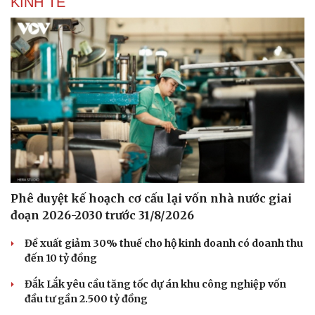
KINH TẾ
Sức khỏe
Đời sống
Dinh dưỡng - món ngon
Nhà đẹp
Cây thuốc
Blog
Sản phụ khoa
Tình yêu - Gia đình
Nhi khoa
Nam khoa
Phê duyệt kế hoạch cơ cấu lại vốn nhà nước giai
Làm đẹp - giảm cân
đoạn 2026-2030 trước 31/8/2026
Phòng mạch online
Ăn sạch sống khỏe
Đề xuất giảm 30% thuế cho hộ kinh doanh có doanh thu
đến 10 tỷ đồng
Đắk Lắk yêu cầu tăng tốc dự án khu công nghiệp vốn
đầu tư gần 2.500 tỷ đồng