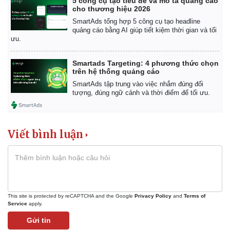
5 công cụ tạo tiêu đề và mô tả quảng cáo
cho thương hiệu 2026
SmartAds tổng hợp 5 công cụ tạo headline
quảng cáo bằng AI giúp tiết kiệm thời gian và tối
ưu.
Smartads Targeting: 4 phương thức chọn
trên hệ thống quảng cáo
SmartAds tập trung vào việc nhắm đúng đối
tượng, đúng ngữ cảnh và thời điểm để tối ưu.
Viết bình luận
Kinh tế
Thị trường
Bất động sản
Giá vàng
This site is protected by reCAPTCHA and the Google
Privacy Policy
and
Terms of
Khởi nghiệp
Tiêu dùng
Service
apply.
Tỷ giá
Gửi tin
Chứng khoán