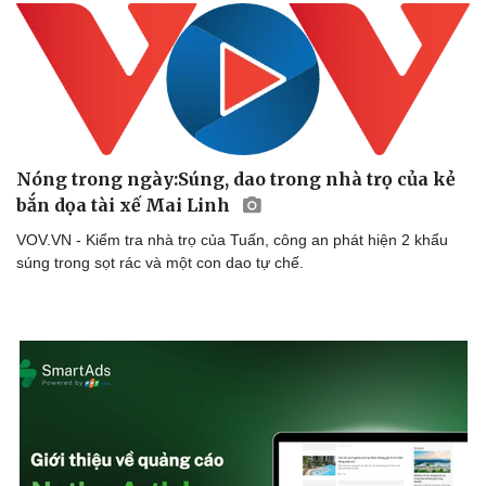
Doanh nghiệp
Công nghệ
Thông tin doanh nghiệp
Sành điệu
Doanh nghiệp 24h
Tin Công nghệ
Doanh nhân
Trải nghiệm
Nóng trong ngày:Súng, dao trong nhà trọ của kẻ
Vì cộng đồng
Chuyển đổi số
bắn dọa tài xế Mai Linh
VOV.VN - Kiểm tra nhà trọ của Tuấn, công an phát hiện 2 khẩu
súng trong sọt rác và một con dao tự chế.