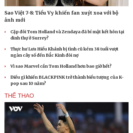
Sao Việt 7-8: Tiểu Vy khiến fan xuýt xoa với bộ
ảnh mới
Cặp đôi Tom Holland và Zendaya đã bí mật kết hôn tại
dinh thự ở Surrey?
Thực hư Lưu Hiểu Khánh bị tình cũ kém 38 tuổi vượt
ngàn cây số đến Bắc Kinh đòi nợ
Vì sao Marvel cần Tom Holland hơn bao giờ hết?
Điều gì khiến BLACKPINK trở thành biểu tượng của K-
pop sau 10 năm?
THỂ THAO