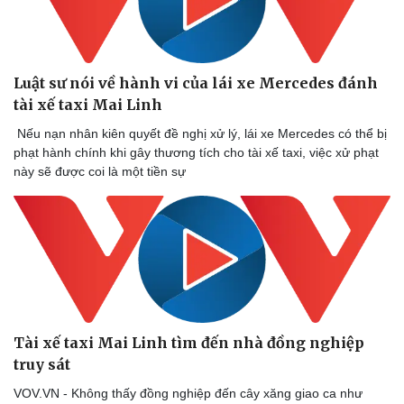
Thể thao
Ô tô - Xe máy
Bóng đá
Ô tô
Lịch thi đấu bóng đá
Xe máy
Thế giới thể thao
Tư vấn
Luật sư nói về hành vi của lái xe Mercedes đánh
eSports
tài xế taxi Mai Linh
Hậu trường
Nếu nạn nhân kiên quyết đề nghị xử lý, lái xe Mercedes có thể bị
phạt hành chính khi gây thương tích cho tài xế taxi, việc xử phạt
này sẽ được coi là một tiền sự
Tài xế taxi Mai Linh tìm đến nhà đồng nghiệp
truy sát
VOV.VN - Không thấy đồng nghiệp đến cây xăng giao ca như