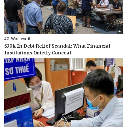
Vụ án
Vũ khí
Tin nóng
Việt Nam
Tư vấn luật
Phân tích