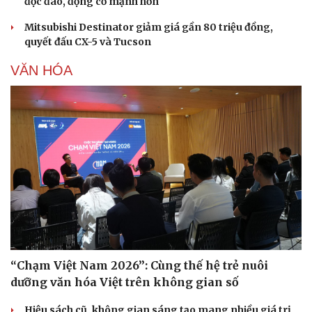
độc đáo, động cơ mạnh hơn
Mitsubishi Destinator giảm giá gần 80 triệu đồng,
quyết đấu CX-5 và Tucson
VĂN HÓA
Du lịch
Podcast
“Chạm Việt Nam 2026”: Cùng thế hệ trẻ nuôi
Tư vấn
Câu chuyện thời sự
Săn Tour
Đọc truyện đêm khuya
dưỡng văn hóa Việt trên không gian số
check-in
Cửa sổ tình yêu
Kể chuyện cho bé
Hiệu sách cũ, không gian sáng tạo mang nhiều giá trị