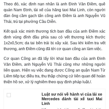
Theo đó, xác định nạn nhân là anh Đinh Văn Điềm, quê
quán Nam Định, tài xế của hãng taxi Mai Linh, còn người
đàn ông cầm gạch tấn công anh Điềm là anh Nguyễn Vũ
Thái, trú tại phường Cầu Diễn.
Kết quả xác minh thương tích ban đầu của anh Điềm xác
định vùng đỉnh đầu phía sau có vết thương kích thước
1x2x0,5cm; da tai bên trái bị xây xát. Sau khi kiểm tra vết
thương, anh Điềm cũng đã tới cơ quan công an làm việc.
Cơ quan Công an đã lấy lời khai ban đầu của anh Đinh
Văn Điềm, anh Nguyễn Vũ Thái cũng như những người
liên quan. Hiện vụ việc đang được Công an quận Nam Từ
Thế giới
Multimedia
Liêm tiếp tục điều tra, thu thập chứng cứ liên quan để hoàn
Quan sát
Video
thiện hồ sơ, xử lý nghiêm theo quy định pháp luật./.
Cuộc sống đó đây
Ảnh
Hồ sơ
E-Magazine
Infographic
Luật sư nói về hành vi của lái xe
Mercedes đánh tài xế taxi Mai
Linh