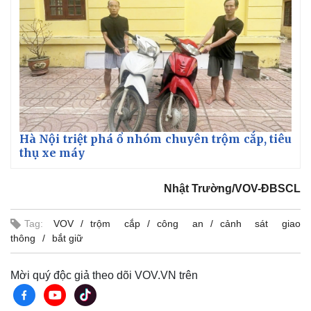
Hà Nội triệt phá ổ nhóm chuyên trộm cắp, tiêu
thụ xe máy
Nhật Trường/VOV-ĐBSCL
Thế giới
Multimedia
Quan sát
Video
Tag:
VOV
trộm cắp
công an
cảnh sát giao
Cuộc sống đó đây
Ảnh
thông
bắt giữ
Hồ sơ
E-Magazine
Infographic
Mời quý độc giả theo dõi VOV.VN trên