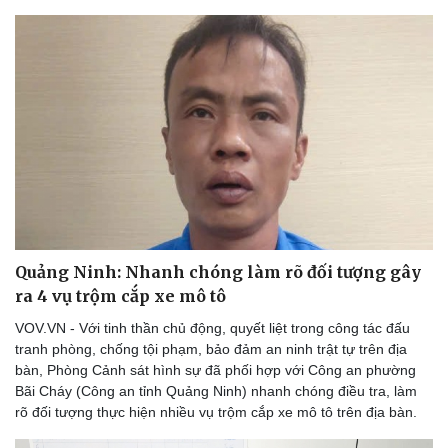
Thể thao
Ô tô - Xe máy
Bóng đá
Ô tô
Lịch thi đấu bóng đá
Xe máy
Thế giới thể thao
Tư vấn
eSports
Hậu trường
Quảng Ninh: Nhanh chóng làm rõ đối tượng gây
ra 4 vụ trộm cắp xe mô tô
VOV.VN - Với tinh thần chủ động, quyết liệt trong công tác đấu
tranh phòng, chống tội phạm, bảo đảm an ninh trật tự trên địa
bàn, Phòng Cảnh sát hình sự đã phối hợp với Công an phường
Bãi Cháy (Công an tỉnh Quảng Ninh) nhanh chóng điều tra, làm
rõ đối tượng thực hiện nhiều vụ trộm cắp xe mô tô trên địa bàn.