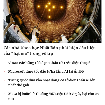
Các nhà khoa học Nhật Bản phát hiện dấu hiệu
của “hạt ma” trong vũ trụ
Vì sao các hãng từ bỏ pin tháo rời trên điện thoại?
Văn hóa
Giải trí
Microsoft tăng tốc đầu tư hạ tầng AI tại Ấn Độ
Sân khấu - Điện ảnh
Nghệ sĩ
Trung Quốc đưa vào hoạt động cơ sở điện toán AI lớn
Văn học
Thời trang
nhất thế giới
Âm nhạc
Sao Việt
Di sản
Meta bị buộc bồi thường 567 triệu USD vì gây hại cho trẻ
em