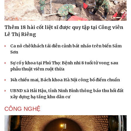
Thêm 18 hài cốt liệt sĩ được quy tập tại Công viên
Lê Thị Riêng
Ca nô chở khách tái diễn cảnh bát nháo trên biển Sầm
Sơn
Sự cố y khoa tại Phú Thọ: Bệnh nhi 8 tuổi tử vong sau
phẫu thuật viêm ruột thừa
14h chiều mai, Bách khoa Hà Nội công bố điểm chuẩn
UBND xã Hải Hậu, tỉnh Ninh Bình thông báo thu hồi đất
xây dựng hạ tầng khu dân cư
CÔNG NGHỆ