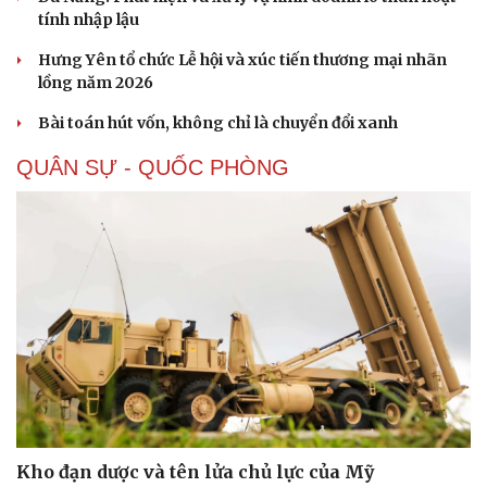
tính nhập lậu
Hưng Yên tổ chức Lễ hội và xúc tiến thương mại nhãn
lồng năm 2026
Bài toán hút vốn, không chỉ là chuyển đổi xanh
QUÂN SỰ - QUỐC PHÒNG
Sức khỏe
Đời sống
Dinh dưỡng - món ngon
Nhà đẹp
Cây thuốc
Blog
Sản phụ khoa
Tình yêu - Gia đình
Nhi khoa
Nam khoa
Làm đẹp - giảm cân
Phòng mạch online
Ăn sạch sống khỏe
Kho đạn dược và tên lửa chủ lực của Mỹ