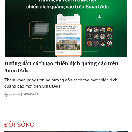
Doanh nghiệp
Công nghệ
Thông tin doanh nghiệp
Sành điệu
Doanh nghiệp 24h
Tin Công nghệ
Doanh nhân
Trải nghiệm
Vì cộng đồng
Chuyển đổi số
Hướng dẫn cách tạo chiến dịch quảng cáo trên
SmartAds
Tham khảo ngay trọn bộ hướng dẫn cách tạo một chiến dịch
quảng cáo mới trên SmartAds.
| SmartAds
ĐỜI SỐNG