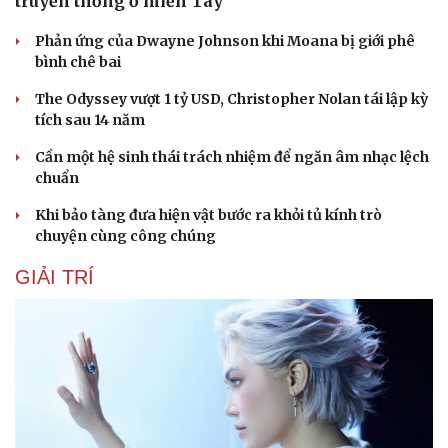
truyền thống ở miền Tây
Phản ứng của Dwayne Johnson khi Moana bị giới phê
bình chê bai
The Odyssey vượt 1 tỷ USD, Christopher Nolan tái lập kỳ
tích sau 14 năm
Cần một hệ sinh thái trách nhiệm để ngăn âm nhạc lệch
chuẩn
Khi bảo tàng đưa hiện vật bước ra khỏi tủ kính trò
chuyện cùng công chúng
GIẢI TRÍ
Du lịch
Podcast
Tư vấn
Câu chuyện thời sự
Săn Tour
Đọc truyện đêm khuya
check-in
Cửa sổ tình yêu
Kể chuyện cho bé