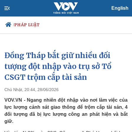
English
PHÁP LUẬT
/
Đồng Tháp bắt giữ nhiều đối
Chính trị
Xã hội
Đảng
Tin 24h
tượng đột nhập vào trụ sở Tổ
Tổ chức nhân sự
Dự báo thời tiết
CSGT trộm cắp tài sản
Quốc hội
Giáo dục
Nhận diện sự thật
Dấu ấn VOV
Việc làm
Chủ Nhật, 20:44, 28/06/2026
Biển đảo
VOV.VN - Ngang nhiên đột nhập vào nơi làm việc của
lực lượng cảnh sát giao thông để trộm cắp tài sản, 4
đối tượng đã bị lực lượng công an phát hiện và bắt
giữ.