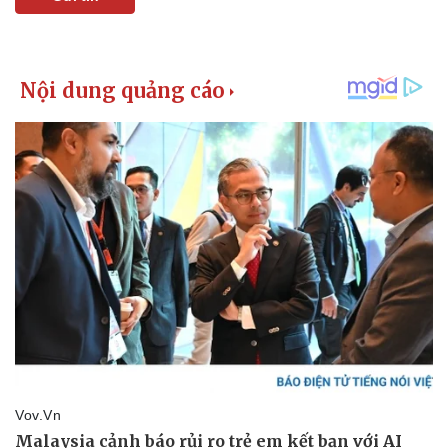
Kinh tế
Thị trường
Bất động sản
Giá vàng
Khởi nghiệp
Tiêu dùng
Tỷ giá
Chứng khoán