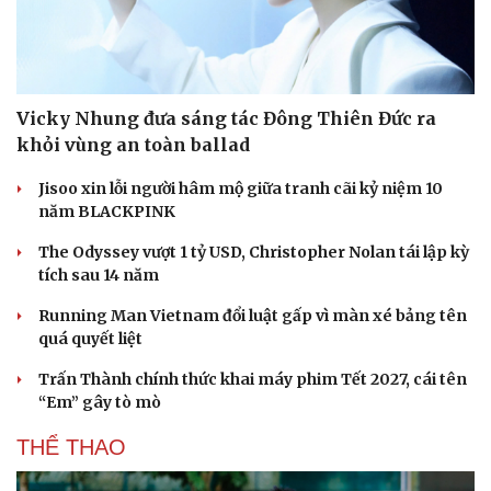
Hạt giống tâm hồn
Vicky Nhung đưa sáng tác Đông Thiên Đức ra
khỏi vùng an toàn ballad
Jisoo xin lỗi người hâm mộ giữa tranh cãi kỷ niệm 10
năm BLACKPINK
The Odyssey vượt 1 tỷ USD, Christopher Nolan tái lập kỳ
tích sau 14 năm
Running Man Vietnam đổi luật gấp vì màn xé bảng tên
quá quyết liệt
Trấn Thành chính thức khai máy phim Tết 2027, cái tên
“Em” gây tò mò
THỂ THAO