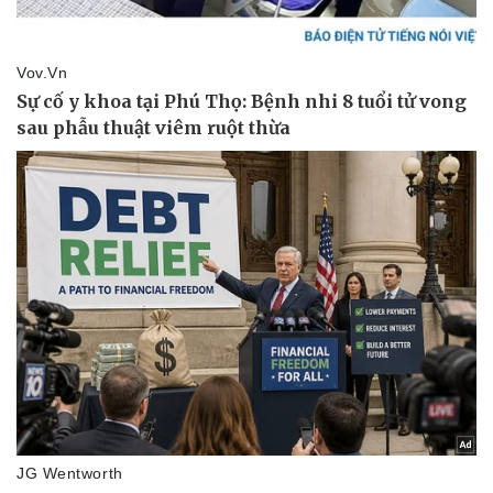
Vụ án
Vũ khí
Tin nóng
Việt Nam
Tư vấn luật
Phân tích