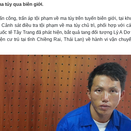
Lịch thi đấu bóng đá
Xe máy
 túy qua biên giới.
Thế giới thể thao
Tư vấn
eSports
V
ấn công, trấn áp tội phạm về ma túy trên tuyến biên giới, tại k
Hậu trường
ảnh sát điều tra tội phạm về ma túy chủ trì, phối hợp với cá
Văn hóa
Giải trí
D
 tế Tây Trang đã phát hiện, bắt quả tang đối tượng Lý A Dơ 
n cư trú tại tỉnh Chiềng Rai, Thái Lan) về hành vi vận chuyể
Sân khấu - Điện ảnh
Nghệ sĩ
Văn học
Thời trang
Âm nhạc
Sao Việt
c
Di sản