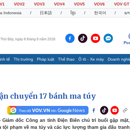
V1
VOV2
VOV3
VOV4
VOV5
VOV6
VOV GT
a Indonesia
/
日本語
/
ខ្មែរ
/
한국어
/
ພາ
Thứ Bảy, ngày 8 tháng 8 năm 2026
Po
inh tế
Thị trường
Pháp luật
Thể thao
Ô tô - Xe máy
Doanh nghi
Thế giới
Multimedia
K
Quan sát
Video
B
Cuộc sống đó đây
Ảnh
K
Hồ sơ
E-Magazine
vận chuyển 17 bánh ma túy
Infographic
Thể thao
Ô tô - Xe máy
D
 Giám đốc Công an tỉnh Điện Biên chủ trì buổi gặp mặt,
tội phạm về ma túy và các lực lượng tham gia đấu tranh
Bóng đá
Ô tô
T