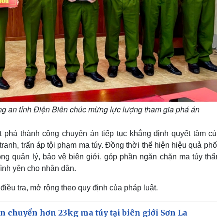
g an tỉnh Điện Biên chúc mừng lực lượng tham gia phá án
ệt phá thành công chuyên án tiếp tục khẳng định quyết tâm củ
anh, trấn áp tội phạm ma túy. Đồng thời thể hiện hiệu quả ph
ng quản lý, bảo vệ biên giới, góp phần ngăn chặn ma túy thẩ
bình yên cho nhân dân.
iều tra, mở rộng theo quy định của pháp luật.
ận chuyển hơn 23kg ma túy tại biên giới Sơn La