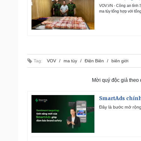
VOV.VN - Công an tỉnh S
ma túy tổng hợp với tổn
Tag:
VOV
ma túy
Điện Biên
biên giới
Mời quý độc giả theo
SmartAds chính 
Đây là bước mở rộng 