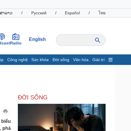
ສາລາວ
/
Русский
/
Español
/
ไทย
English
dcast
Radio
ệp
Công nghệ
Sức khỏe
Đời sống
Văn hóa
Giải trí
inh tế
Thị trường
ất động sản
Giá vàng
hởi nghiệp
Tiêu dùng
Tỷ giá
ĐỜI SỐNG
Chứng khoán
Giá cà phê
oanh nghiệp
Công nghệ
 biểu
, phá
hông tin doanh nghiệp
Sành điệu