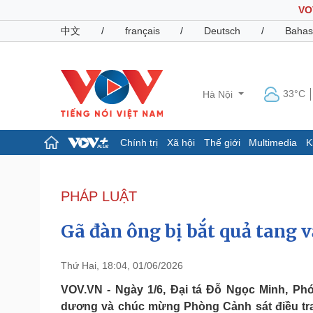
VO
中文
/
français
/
Deutsch
/
Bahas
33°C
Hà Nội
Chính trị
Xã hội
Thế giới
Multimedia
K
Chính trị
Xã hội
Đảng
Tin 24h
PHÁP LUẬT
Tổ chức nhân sự
Dự báo thời tiết
Quốc hội
Giáo dục
Gã đàn ông bị bắt quả tang 
Nhận diện sự thật
Dấu ấn VOV
Việc làm
Biển đảo
Thứ Hai, 18:04, 01/06/2026
Pháp luật
Quân sự - Quốc phòng
VOV.VN - Ngày 1/6, Đại tá Đỗ Ngọc Minh, Phó
dương và chúc mừng Phòng Cảnh sát điều tra 
Vụ án
Vũ khí