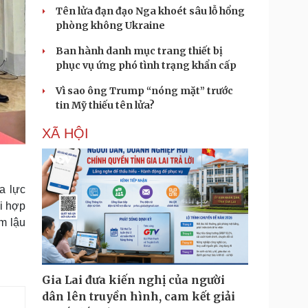
Tên lửa đạn đạo Nga khoét sâu lỗ hổng
phòng không Ukraine
Ban hành danh mục trang thiết bị
phục vụ ứng phó tình trạng khẩn cấp
Vì sao ông Trump “nóng mặt” trước
tin Mỹ thiếu tên lửa?
XÃ HỘI
a lực
ối hợp
m lậu
Gia Lai đưa kiến nghị của người
dân lên truyền hình, cam kết giải