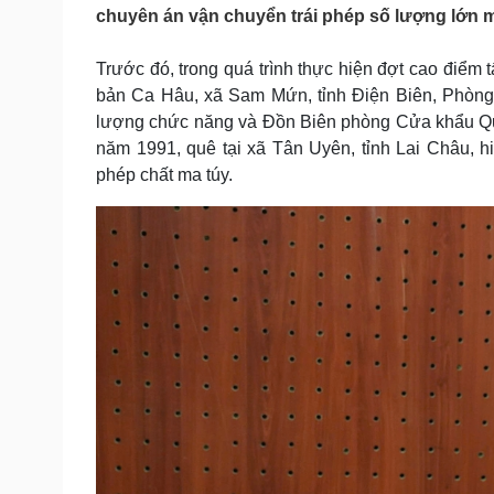
Tin nóng
Việt Nam
chuyên án vận chuyển trái phép số lượng lớn ma
Tư vấn luật
Phân tích
Trước đó, trong quá trình thực hiện đợt cao điểm t
bản Ca Hâu, xã Sam Mứn, tỉnh Điện Biên, Phòng C
Sức khỏe
Đời sống
lượng chức năng và Đồn Biên phòng Cửa khẩu Quốc
năm 1991, quê tại xã Tân Uyên, tỉnh Lai Châu, hiệ
Dinh dưỡng - món ngon
Nhà đẹp
Cây thuốc
Blog
phép chất ma túy.
Sản phụ khoa
Tình yêu - Gia đình
Nhi khoa
Nam khoa
Làm đẹp - giảm cân
Phòng mạch online
Ăn sạch sống khỏe
Cải chính