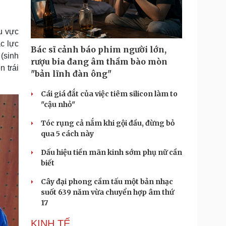
Doanh nghiệp 24h
Tin Công nghệ
Doanh nhân
Trải nghiệm
ì cộng đồng
Chuyển đổi số
hu vực
c lực
Bác sĩ cảnh báo phim người lớn,
u lịch
Podcast
(sinh
rượu bia đang âm thầm bào mòn
n trái
Tư vấn
Câu chuyện thời sự
"bản lĩnh đàn ông"
Săn Tour
Đọc truyện đêm khuya
heck-in
Cửa sổ tình yêu
Cái giá đắt của việc tiêm silicon làm to
Kể chuyện cho bé
"cậu nhỏ"
Hạt giống tâm hồn
Tóc rụng cả nắm khi gội đầu, đừng bỏ
qua 5 cách này
Dấu hiệu tiền mãn kinh sớm phụ nữ cần
biết
Cây đại phong cầm tấu một bản nhạc
suốt 639 năm vừa chuyển hợp âm thứ
17
KINH TẾ