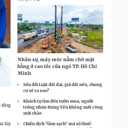
Nhân sự, máy móc nằm chờ mặt
bằng ở cao tốc cửa ngõ TP. Hồ Chí
Minh
Sửa đổi Luật đất đai, giá đất nền, chung
cư sẽ ra sao?
Khách tự tìm đến vườn mua, người
i tổng
trồng nhãn Hưng Yên không mất công
mời chào
a túy
Chiến dịch “làm sạch” mã số thuế: