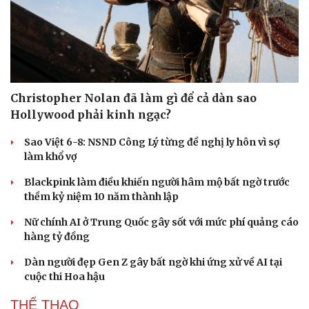
Christopher Nolan đã làm gì để cả dàn sao
Hollywood phải kinh ngạc?
Sao Việt 6-8: NSND Công Lý từng đề nghị ly hôn vì sợ
làm khổ vợ
Blackpink làm điều khiến người hâm mộ bất ngờ trước
thềm kỷ niệm 10 năm thành lập
Nữ chính AI ở Trung Quốc gây sốt với mức phí quảng cáo
hàng tỷ đồng
Dàn người đẹp Gen Z gây bất ngờ khi ứng xử về AI tại
cuộc thi Hoa hậu
THỂ THAO