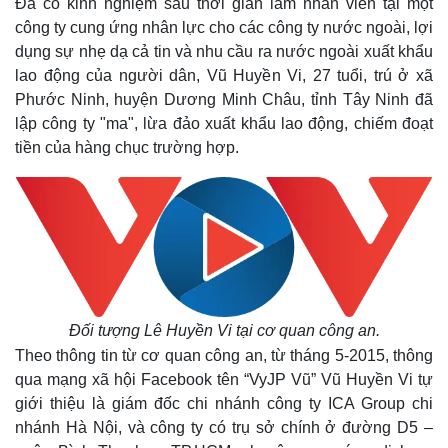
Đã có kinh nghiệm sau thời gian làm nhân viên tại một
công ty cung ứng nhân lực cho các công ty nước ngoài, lợi
dụng sự nhẹ dạ cả tin và nhu cầu ra nước ngoài xuất khẩu
lao động của người dân, Vũ Huyền Vi, 27 tuổi, trú ở xã
Phước Ninh, huyện Dương Minh Châu, tỉnh Tây Ninh đã
lập công ty "ma", lừa đảo xuất khẩu lao động, chiếm đoạt
tiền của hàng chục trường hợp.
Đối tượng Lê Huyền Vi tại cơ quan công an
.
Theo thông tin từ cơ quan công an, từ tháng 5-2015, thông
qua mạng xã hội Facebook tên “VyJP Vũ” Vũ Huyền Vi tự
giới thiệu là giám đốc chi nhánh công ty ICA Group chi
nhánh Hà Nội, và công ty có trụ sở chính ở đường D5 –