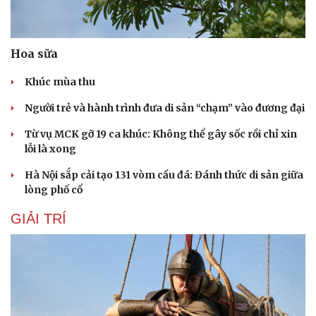
Hạt giống tâm hồn
Hoa sữa
Khúc mùa thu
Người trẻ và hành trình đưa di sản “chạm” vào đương đại
Từ vụ MCK gỡ 19 ca khúc: Không thể gây sốc rồi chỉ xin
lỗi là xong
Hà Nội sắp cải tạo 131 vòm cầu đá: Đánh thức di sản giữa
lòng phố cổ
GIẢI TRÍ