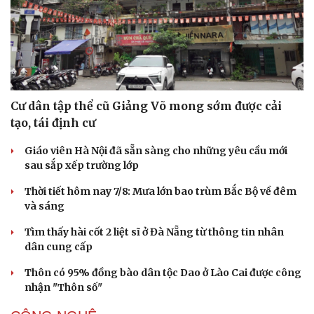
Cư dân tập thể cũ Giảng Võ mong sớm được cải
tạo, tái định cư
Giáo viên Hà Nội đã sẵn sàng cho những yêu cầu mới
sau sắp xếp trường lớp
Thời tiết hôm nay 7/8: Mưa lớn bao trùm Bắc Bộ về đêm
và sáng
Văn hóa
Giải trí
Sân khấu - Điện ảnh
Nghệ sĩ
Tìm thấy hài cốt 2 liệt sĩ ở Đà Nẵng từ thông tin nhân
Văn học
Thời trang
dân cung cấp
Âm nhạc
Sao Việt
Di sản
Thôn có 95% đồng bào dân tộc Dao ở Lào Cai được công
nhận "Thôn số"