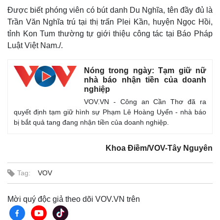
Được biết phóng viên có bút danh Du Nghĩa, tên đầy đủ là
Trần Văn Nghĩa trú tại thị trấn Plei Kần, huyện Ngọc Hồi,
tỉnh Kon Tum thường tự giới thiệu công tác tại Báo Pháp
Luật Việt Nam./.
Nóng trong ngày: Tạm giữ nữ
nhà báo nhận tiền của doanh
nghiệp
VOV.VN - Công an Cần Thơ đã ra
quyết định tạm giữ hình sự Phạm Lê Hoàng Uyển - nhà báo
bị bắt quả tang đang nhận tiền của doanh nghiệp.
Thế giới
Multimedia
Quan sát
Video
Cuộc sống đó đây
Ảnh
Khoa Điềm/VOV-Tây Nguyên
Hồ sơ
E-Magazine
Infographic
Tag:
VOV
Mời quý độc giả theo dõi VOV.VN trên