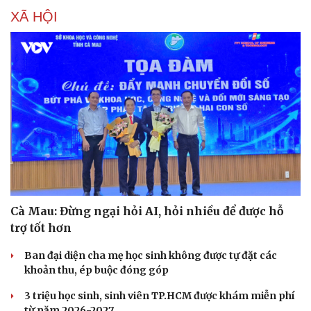
XÃ HỘI
Cà Mau: Đừng ngại hỏi AI, hỏi nhiều để được hỗ
trợ tốt hơn
Sức khỏe
Đời sống
Ban đại diện cha mẹ học sinh không được tự đặt các
khoản thu, ép buộc đóng góp
Dinh dưỡng - món ngon
Nhà đẹp
Cây thuốc
Blog
3 triệu học sinh, sinh viên TP.HCM được khám miễn phí
Sản phụ khoa
Tình yêu - Gia đình
từ năm 2026-2027