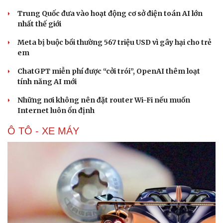
Trung Quốc đưa vào hoạt động cơ sở điện toán AI lớn
nhất thế giới
Meta bị buộc bồi thường 567 triệu USD vì gây hại cho trẻ
em
ChatGPT miễn phí được “cởi trói”, OpenAI thêm loạt
tính năng AI mới
Những nơi không nên đặt router Wi-Fi nếu muốn
Internet luôn ổn định
Ô TÔ - XE MÁY