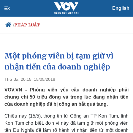
English
PHÁP LUẬT
/
Một phóng viên bị tạm giữ vì
Chính trị
Xã hội
Đảng
Tin 24h
nhận tiền của doanh nghiệp
Tổ chức nhân sự
Dự báo thời tiết
Quốc hội
Giáo dục
Thứ Ba, 20:15, 15/05/2018
Nhận diện sự thật
Dấu ấn VOV
Việc làm
VOV.VN - Phóng viên yêu cầu doanh nghiệp phải
Biển đảo
chung chi 50 triệu đồng và trong lúc đang nhận tiền
của doanh nghiệp đã bị công an bắt quả tang.
Chiều nay (15/5), thông tin từ Công an TP Kon Tum, tỉnh
Kon Tum cho biết, đơn vị này đã tạm giữ một phóng viên
tên Du Nghĩa để làm rõ hành vi nhận tiền từ một doanh