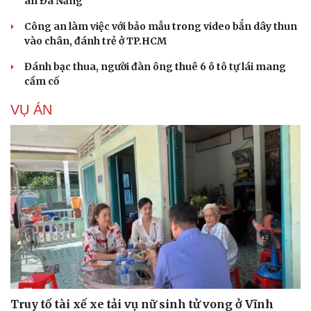
an Đà Nẵng
Công an làm việc với bảo mẫu trong video bắn dây thun
vào chân, đánh trẻ ở TP.HCM
Đánh bạc thua, người đàn ông thuê 6 ô tô tự lái mang
cầm cố
VỤ ÁN
Truy tố tài xế xe tải vụ nữ sinh tử vong ở Vĩnh