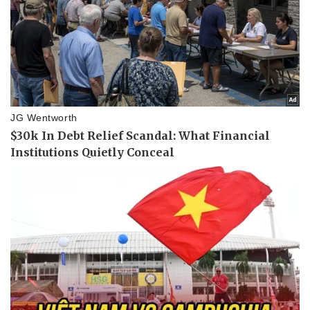
Pháp luật
Quân sự - Quốc phòng
Vụ án
Vũ khí
Tin nóng
Việt Nam
Tư vấn luật
Phân tích