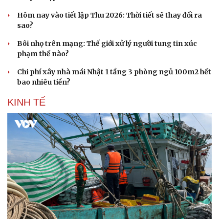
Hôm nay vào tiết lập Thu 2026: Thời tiết sẽ thay đổi ra
sao?
Bôi nhọ trên mạng: Thế giới xử lý người tung tin xúc
phạm thế nào?
Chi phí xây nhà mái Nhật 1 tầng 3 phòng ngủ 100m2 hết
bao nhiêu tiền?
KINH TẾ
Doanh nghiệp
Công nghệ
Thông tin doanh nghiệp
Sành điệu
Doanh nghiệp 24h
Tin Công nghệ
Doanh nhân
Trải nghiệm
Vì cộng đồng
Chuyển đổi số