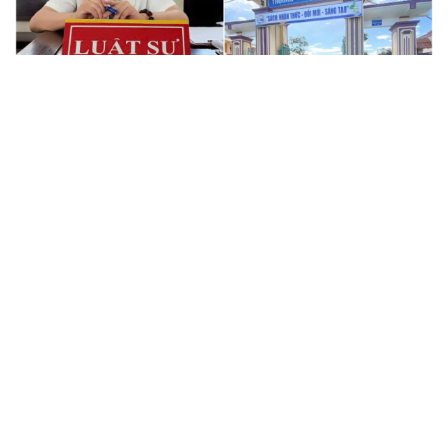
Bê bối thi THPT ở Tuyên Quang, Quảng Trị: Thí
sinh thi thật, học thật bị ảnh hưởng
Bộ Công an đề xuất phạt tù 1-5 năm với người chuẩn bị
thực hiện hành vi "Hiếp dâm"
Vụ án điểm 10 môn Toán: Nữ giáo viên ra đầu thú liệu có
được xem xét giảm nhẹ?
Đề xuất các trường hợp có thể nộp tiền để hưởng án
treo, thay thế hình phạt tù
Bộ Công an đẩy mạnh việc tự động cập nhật, điều chỉnh
thông tin cư trú