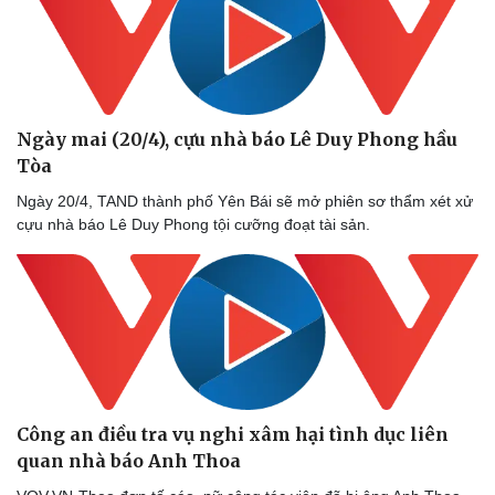
Ngày mai (20/4), cựu nhà báo Lê Duy Phong hầu
Tòa
Ngày 20/4, TAND thành phố Yên Bái sẽ mở phiên sơ thẩm xét xử
cựu nhà báo Lê Duy Phong tội cưỡng đoạt tài sản.
Thể thao
Ô tô - Xe máy
Bóng đá
Ô tô
Lịch thi đấu bóng đá
Xe máy
Thế giới thể thao
Tư vấn
Công an điều tra vụ nghi xâm hại tình dục liên
eSports
quan nhà báo Anh Thoa
Hậu trường