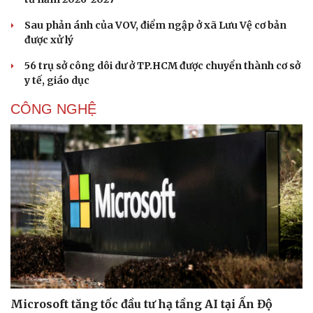
Nhi khoa
Nam khoa
Sau phản ánh của VOV, điểm ngập ở xã Lưu Vệ cơ bản
Làm đẹp - giảm cân
được xử lý
Phòng mạch online
Ăn sạch sống khỏe
56 trụ sở công dôi dư ở TP.HCM được chuyển thành cơ sở
y tế, giáo dục
CÔNG NGHỆ
Microsoft tăng tốc đầu tư hạ tầng AI tại Ấn Độ