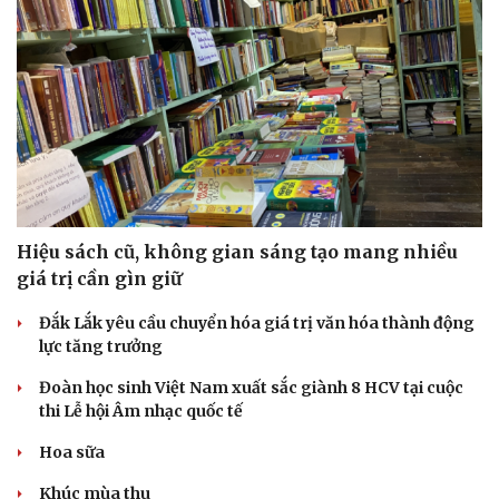
Văn hóa
Giải trí
Sân khấu - Điện ảnh
Nghệ sĩ
Văn học
Thời trang
Âm nhạc
Sao Việt
Di sản
Hiệu sách cũ, không gian sáng tạo mang nhiều
giá trị cần gìn giữ
Đắk Lắk yêu cầu chuyển hóa giá trị văn hóa thành động
lực tăng trưởng
Đoàn học sinh Việt Nam xuất sắc giành 8 HCV tại cuộc
thi Lễ hội Âm nhạc quốc tế
Hoa sữa
Khúc mùa thu