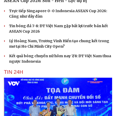
ASEAN Cup 2026: Son - Hên - Lộc dự bị
Du lịch
Podcast
Trực tiếp Singapore 0-0 Indonesia ASEAN Cup 2026:
Căng như dây đàn
Tư vấn
Câu chuyện thời sự
Săn Tour
Đọc truyện đêm khuya
Tin bóng đá 7-8: ĐT Việt Nam gặp bất lợi trước bán kết
check-in
Cửa sổ tình yêu
ASEAN Cup 2026
Kể chuyện cho bé
Hạt giống tâm hồn
Lý Hoàng Nam, Trương Vinh Hiển tạo chung kết trong
mơ tại Ho Chi Minh City Open?
Kết quả bóng chuyền nữ hôm nay 7/8: ĐT Việt Nam thua
ngược Indonesia
TIN 24H