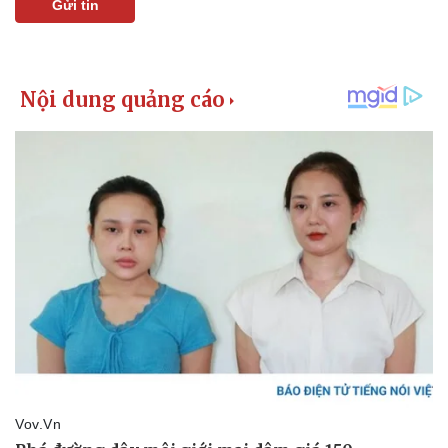
Gửi tin
Kinh tế
Thị trường
Bất động sản
Giá vàng
Khởi nghiệp
Tiêu dùng
Tỷ giá
Chứng khoán
Giá cà phê