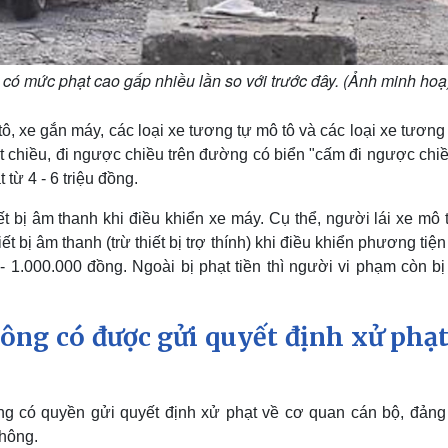
ẽ có mức phạt cao gấp nhiều lần so với trước đây. (Ảnh minh hoạ
ô, xe gắn máy, các loại xe tương tự mô tô và các loại xe tương
 chiều, đi ngược chiều trên đường có biển "cấm đi ngược chiề
từ 4 - 6 triệu đồng.
ết bị âm thanh khi điều khiển xe máy. Cụ thể, người lái xe mô 
 bị âm thanh (trừ thiết bị trợ thính) khi điều khiển phương tiệ
- 1.000.000 đồng. Ngoài bị phạt tiền thì người vi phạm còn bị
ông có được gửi quyết định xử phạt
g có quyền gửi quyết định xử phạt về cơ quan cán bộ, đảng 
thông.