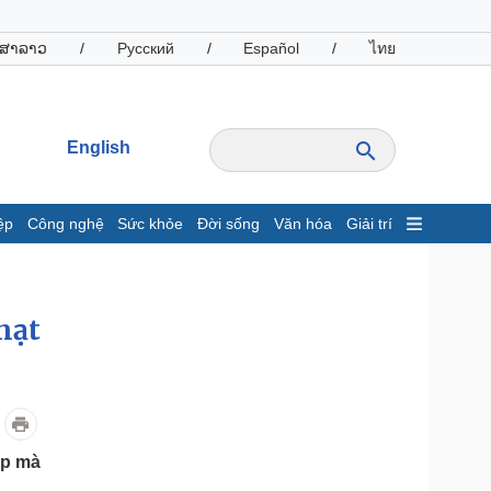
ສາລາວ
/
Русский
/
Español
/
ไทย
English
ệp
Công nghệ
Sức khỏe
Đời sống
Văn hóa
Giải trí
inh tế
Thị trường
ất động sản
Giá vàng
hạt
hởi nghiệp
Tiêu dùng
Tỷ giá
Chứng khoán
Giá cà phê
oanh nghiệp
Công nghệ
áp mà
hông tin doanh nghiệp
Sành điệu