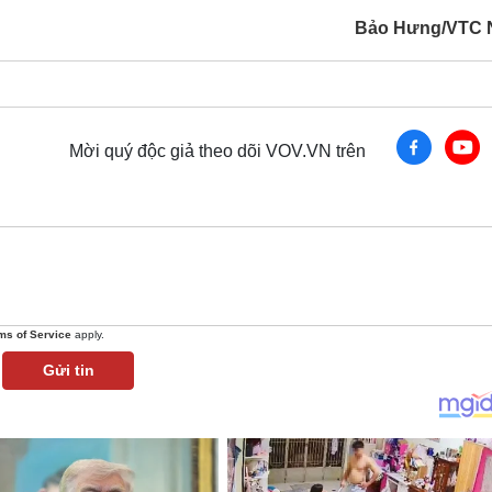
Bảo Hưng/VTC 
Mời quý độc giả theo dõi VOV.VN trên
ms of Service
apply.
Gửi tin