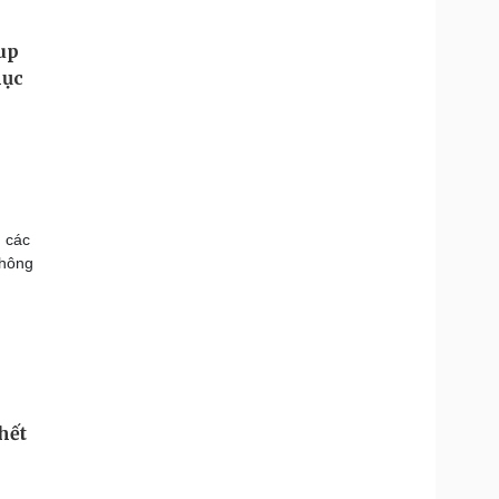
 các
thông
hết