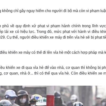
Lịch thi đấu bóng đá
Xe máy
Thế giới thể thao
Tư vấn
g không chỉ gây nguy hiểm cho người đi bộ mà còn vi phạm luậ
eSports
V
Hậu trường
 phủ về quy định xử phạt vi phạm hành chính trong lĩnh vực
Văn hóa
Giải trí
D
p lái xe có hiệu lực. Trong đó, mức phạt với hành vi điều khi
Sân khấu - Điện ảnh
Nghệ sĩ
Văn học
Thời trang
9. Cụ thể, người điều khiển xe máy đi trên vỉa hè sẽ bị phạt ti
Âm nhạc
Sao Việt
c
Di sản
điều khiển xe máy có thể đi lên vỉa hè một cách hợp pháp mà 
ều khiển xe đi qua vỉa hè để vào nhà, cơ quan thì không bị ph
 cơ quan, nhà ở... thì có thể qua vỉa hè. Còn điều khiển xe m