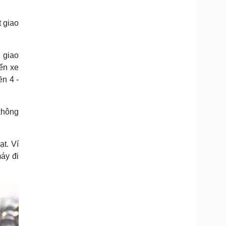
Doanh nghiệp 24h
Tin Công nghệ
Doanh nhân
Trải nghiệm
t giao
ì cộng đồng
Chuyển đổi số
 giao
u lịch
Podcast
ển xe
Tư vấn
Câu chuyện thời sự
Săn Tour
Đọc truyện đêm khuya
ền 4 -
heck-in
Cửa sổ tình yêu
Kể chuyện cho bé
Hạt giống tâm hồn
không
ạt. Ví
áy đi