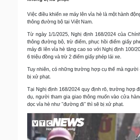
Tin nóng
Việt Nam
Tư vấn luật
Phân tích
Việc điều khiển xe máy lên vỉa hè là một hành độn
thông đường bộ tại Việt Nam.
Sức khỏe
Từ ngày 1/1/2025, Nghị định 168/2024 của Chính
Đời sống
thông đường bộ, trừ điểm, phục hồi điểm giấy phé
Dinh dưỡng - món ngon
Nhà đẹp
Cây thuốc
Blog
máy đi lên vỉa hè tăng cao so với Nghị định 100/202
Sản phụ khoa
Tình yêu - Gia đình
6 triệu đồng và trừ 2 điểm giấy phép lái xe.
Nhi khoa
Nam khoa
Tuy nhiên, có những trường hợp cụ thể mà người 
Làm đẹp - giảm cân
bị xử phạt.
Phòng mạch online
Ăn sạch sống khỏe
Tại Nghị định 168/2024 quy định rõ, trường hợp đi
dụ, người tham gia giao thông muốn vào cửa hàng,
Cải chính
dọc vỉa hè như "đường đi" thì sẽ bị xử phạt.