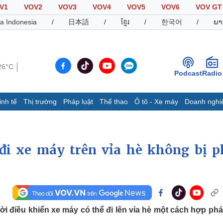
V1
VOV2
VOV3
VOV4
VOV5
VOV6
VOV GT
a Indonesia
/
日本語
/
ខ្មែរ
/
한국어
/
ພາ
26°C
Podcast
Radio
inh tế
Thị trường
Pháp luật
Thể thao
Ô tô - Xe máy
Doanh nghi
Thế giới
Multimedia
K
Quan sát
Video
B
đi xe máy trên vỉa hè không bị p
Cuộc sống đó đây
Ảnh
K
Hồ sơ
E-Magazine
Infographic
Thể thao
Ô tô - Xe máy
D
 điều khiển xe máy có thể đi lên vỉa hè một cách hợp ph
Bóng đá
Ô tô
T