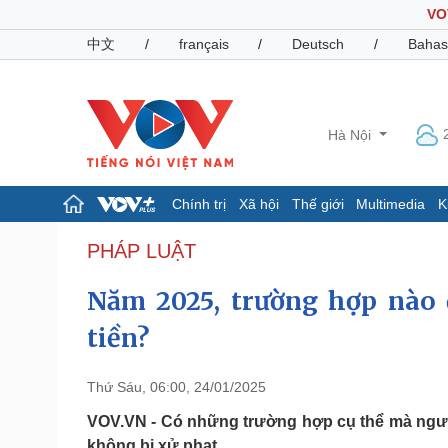
VO
中文
/
français
/
Deutsch
/
Bahas
Hà Nội
Chính trị
Xã hội
Thế giới
Multimedia
K
Chính trị
Xã hội
PHÁP LUẬT
Đảng
Tin 24h
Năm 2025, trường hợp nào 
Tổ chức nhân sự
Dự báo thời tiết
Quốc hội
Giáo dục
tiền?
Nhận diện sự thật
Dấu ấn VOV
Việc làm
Biển đảo
Thứ Sáu, 06:00, 24/01/2025
Pháp luật
Quân sự - Quốc phòng
VOV.VN - Có những trường hợp cụ thể mà người
Vụ án
Vũ khí
không bị xử phạt.