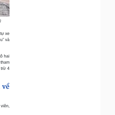
)
 tự xe
u" và
tô hai
n tham
 trừ 4
 về
viên,