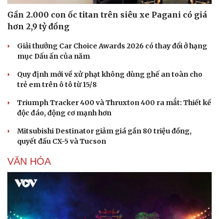
Gần 2.000 con ốc titan trên siêu xe Pagani có giá
hơn 2,9 tỷ đồng
Giải thưởng Car Choice Awards 2026 có thay đổi ở hạng
mục Dấu ấn của năm
Quy định mới về xử phạt không dùng ghế an toàn cho
Văn hóa
Giải trí
trẻ em trên ô tô từ 15/8
Sân khấu - Điện ảnh
Nghệ sĩ
Triumph Tracker 400 và Thruxton 400 ra mắt: Thiết kế
Văn học
Thời trang
độc đáo, động cơ mạnh hơn
Âm nhạc
Sao Việt
Di sản
Mitsubishi Destinator giảm giá gần 80 triệu đồng,
quyết đấu CX-5 và Tucson
VĂN HÓA