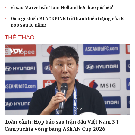
Vì sao Marvel cần Tom Holland hơn bao giờ hết?
Điều gì khiến BLACKPINK trở thành biểu tượng của K-
pop sau 10 năm?
THỂ THAO
Du lịch
Podcast
Tư vấn
Câu chuyện thời sự
Săn Tour
Đọc truyện đêm khuya
check-in
Cửa sổ tình yêu
Kể chuyện cho bé
Hạt giống tâm hồn
Toàn cảnh: Họp báo sau trận đấu Việt Nam 3-1
Campuchia vòng bảng ASEAN Cup 2026