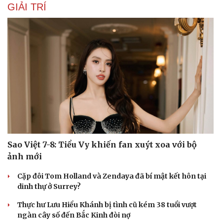
GIẢI TRÍ
Sao Việt 7-8: Tiểu Vy khiến fan xuýt xoa với bộ
ảnh mới
Cặp đôi Tom Holland và Zendaya đã bí mật kết hôn tại
dinh thự ở Surrey?
Thực hư Lưu Hiểu Khánh bị tình cũ kém 38 tuổi vượt
ngàn cây số đến Bắc Kinh đòi nợ