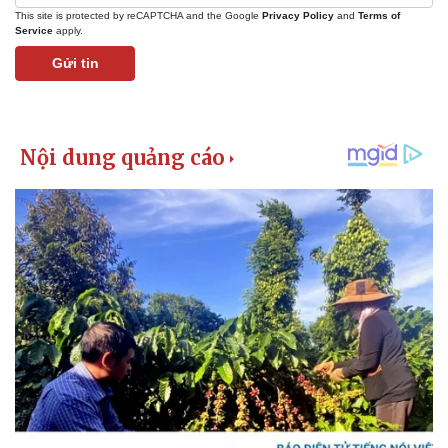
This site is protected by reCAPTCHA and the Google
Privacy Policy
and
Terms of
Service
apply.
Gửi tin
Kinh tế
Thị trường
Bất động sản
Giá vàng
Khởi nghiệp
Tiêu dùng
Tỷ giá
Chứng khoán
Giá cà phê