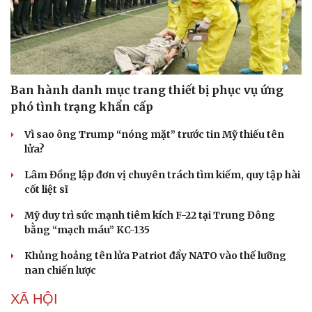
Ban hành danh mục trang thiết bị phục vụ ứng
phó tình trạng khẩn cấp
Vì sao ông Trump “nóng mặt” trước tin Mỹ thiếu tên
lửa?
Lâm Đồng lập đơn vị chuyên trách tìm kiếm, quy tập hài
cốt liệt sĩ
Mỹ duy trì sức mạnh tiêm kích F-22 tại Trung Đông
bằng “mạch máu” KC-135
Khủng hoảng tên lửa Patriot đẩy NATO vào thế lưỡng
nan chiến lược
XÃ HỘI