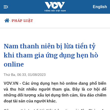
English
PHÁP LUẬT
/
Nam thanh niên bị lừa tiền tỷ
Chính trị
Xã hội
Đảng
Tin 24h
khi tham gia ứng dụng hẹn hò
Tổ chức nhân sự
Dự báo thời tiết
online
Quốc hội
Giáo dục
Nhận diện sự thật
Dấu ấn VOV
Việc làm
Thứ Ba, 06:33, 01/08/2023
Biển đảo
VOV.VN - Các ứng dụng hẹn hò online đang phổ biến
và thu hút nhiều người tham gia. Đây là cơ hội để
những đối tượng xấu lợi dụng tình cảm, lừa đảo chiếm
đoạt tài sản của người khác.