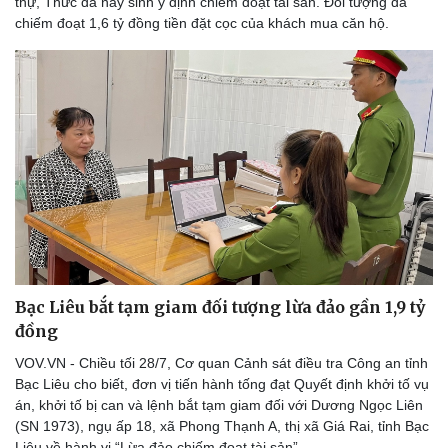
thự, Thức đã nảy sinh ý định chiếm đoạt tài sản. Đối tượng đã
Thế giới thể thao
Tư vấn
chiếm đoạt 1,6 tỷ đồng tiền đặt cọc của khách mua căn hộ.
eSports
Hậu trường
Bạc Liêu bắt tạm giam đối tượng lừa đảo gần 1,9 tỷ
đồng
VOV.VN - Chiều tối 28/7, Cơ quan Cảnh sát điều tra Công an tỉnh
Bạc Liêu cho biết, đơn vị tiến hành tống đạt Quyết định khởi tố vụ
án, khởi tố bị can và lệnh bắt tạm giam đối với Dương Ngọc Liên
(SN 1973), ngụ ấp 18, xã Phong Thạnh A, thị xã Giá Rai, tỉnh Bạc
Liêu về hành vi “Lừa đảo chiếm đoạt tài sản”.