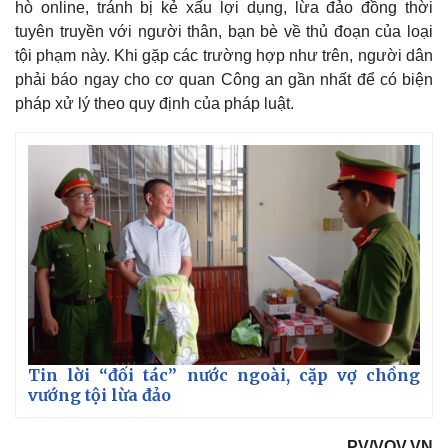
hò online, tránh bị kẻ xấu lợi dụng, lừa đảo đồng thời
tuyên truyền với người thân, bạn bè về thủ đoạn của loại
tội phạm này. Khi gặp các trường hợp như trên, người dân
phải báo ngay cho cơ quan Công an gần nhất để có biện
pháp xử lý theo quy định của pháp luật.
Thế giới
Multimedia
Quan sát
Video
Cuộc sống đó đây
Ảnh
Hồ sơ
E-Magazine
Infographic
Tin lời “đối tác” nước ngoài, cặp vợ chồng
vướng tội lừa đảo
PV/VOV.VN