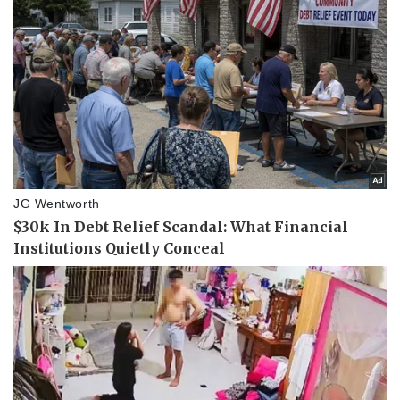
Pháp luật
Quân sự - Quốc phòng
Vụ án
Vũ khí
Tin nóng
Việt Nam
Tư vấn luật
Phân tích