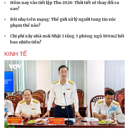
Doanh nghiệp
Công nghệ
Hôm nay vào tiết lập Thu 2026: Thời tiết sẽ thay đổi ra
Thông tin doanh nghiệp
Sành điệu
sao?
Doanh nghiệp 24h
Tin Công nghệ
Bôi nhọ trên mạng: Thế giới xử lý người tung tin xúc
Doanh nhân
Trải nghiệm
phạm thế nào?
Vì cộng đồng
Chuyển đổi số
Chi phí xây nhà mái Nhật 1 tầng 3 phòng ngủ 100m2 hết
bao nhiêu tiền?
KINH TẾ