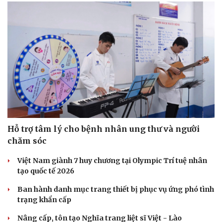
Sức khỏe
Đời sống
Dinh dưỡng - món ngon
Nhà đẹp
Cây thuốc
Blog
Sản phụ khoa
Tình yêu - Gia đình
Nhi khoa
Nam khoa
Làm đẹp - giảm cân
Phòng mạch online
Ăn sạch sống khỏe
Hỗ trợ tâm lý cho bệnh nhân ung thư và người
chăm sóc
Việt Nam giành 7 huy chương tại Olympic Trí tuệ nhân
tạo quốc tế 2026
Ban hành danh mục trang thiết bị phục vụ ứng phó tình
trạng khẩn cấp
Nâng cấp, tôn tạo Nghĩa trang liệt sĩ Việt - Lào