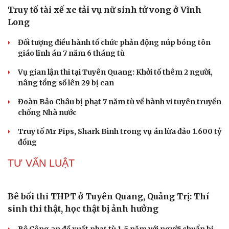
Tạm giam cha dượng hành hạ, bắt bé gái 11 tuổi quỳ đến
1 giờ sáng
Bị bắt sau khi qua Campuchia mua súng quân dụng để
"phòng thân"
Bắt giam nữ TikToker Phượng Nguyễn
Cải chính
VỤ ÁN
Truy tố tài xế xe tải vụ nữ sinh tử vong ở Vĩnh
Long
Đối tượng điều hành tổ chức phản động núp bóng tôn
giáo lĩnh án 7 năm 6 tháng tù
Vụ gian lận thi tại Tuyên Quang: Khởi tố thêm 2 người,
nâng tổng số lên 29 bị can
Đoàn Bảo Châu bị phạt 7 năm tù về hành vi tuyên truyền
chống Nhà nước