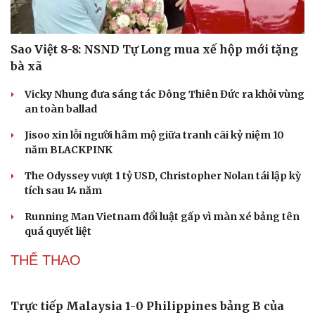
Văn học
Thời trang
Âm nhạc
Sao Việt
Di sản
Sao Việt 8-8: NSND Tự Long mua xế hộp mới tặng
bà xã
Vicky Nhung đưa sáng tác Đông Thiên Đức ra khỏi vùng
an toàn ballad
Jisoo xin lỗi người hâm mộ giữa tranh cãi kỷ niệm 10
năm BLACKPINK
The Odyssey vượt 1 tỷ USD, Christopher Nolan tái lập kỳ
tích sau 14 năm
Running Man Vietnam đổi luật gấp vì màn xé bảng tên
quá quyết liệt
THỂ THAO