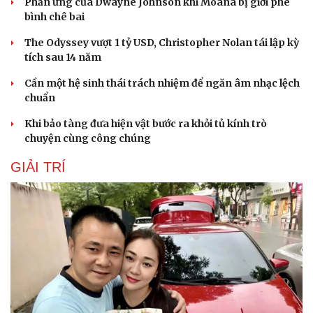
Phản ứng của Dwayne Johnson khi Moana bị giới phê
bình chê bai
The Odyssey vượt 1 tỷ USD, Christopher Nolan tái lập kỳ
tích sau 14 năm
Cần một hệ sinh thái trách nhiệm để ngăn âm nhạc lệch
chuẩn
Khi bảo tàng đưa hiện vật bước ra khỏi tủ kính trò
chuyện cùng công chúng
GIẢI TRÍ
Văn hóa
Giải trí
Sân khấu - Điện ảnh
Nghệ sĩ