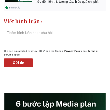
mức độ hiển thị, tương tác, hiệu quả chi phí.
Chứng khoán
Giá cà phê
Viết bình luận
This site is protected by reCAPTCHA and the Google
Privacy Policy
and
Terms of
Service
apply.
Gửi tin