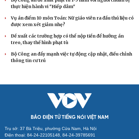
Truy tố Mr Pips, Shark Bình trong vụ án lừa đảo 1.600 tỷ
đồng
TƯ VẤN LUẬT
Bê bối thi THPT ở Tuyên Quang, Quảng Trị: Thí
sinh thi thật, học thật bị ảnh hưởng
Bộ Công an đề xuất phạt tù 1-5 năm với người chuẩn bị
thực hiện hành vi "Hiếp dâm"
Vụ án điểm 10 môn Toán: Nữ giáo viên ra đầu thú liệu có
được xem xét giảm nhẹ?
Đề xuất các trường hợp có thể nộp tiền để hưởng án
treo, thay thế hình phạt tù
Bộ Công an đẩy mạnh việc tự động cập nhật, điều chỉnh
thông tin cư trú