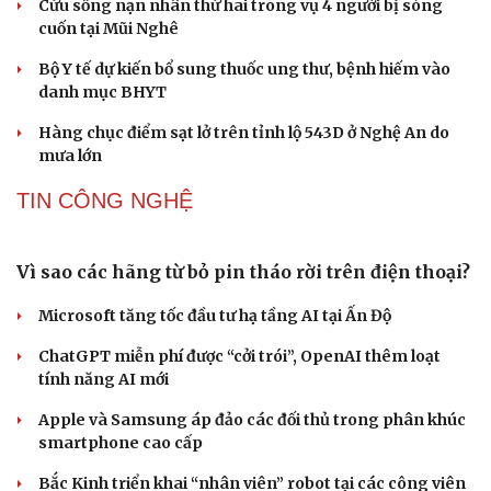
TIN 24H
Du lịch
Podcast
Tư vấn
Câu chuyện thời sự
Săn Tour
Đọc truyện đêm khuya
Sự cố y khoa tại Phú Thọ: Bệnh nhi 8 tuổi tử vong
check-in
Cửa sổ tình yêu
sau phẫu thuật viêm ruột thừa
Kể chuyện cho bé
Hạt giống tâm hồn
UBND xã Hải Hậu, tỉnh Ninh Bình thông báo thu hồi đất
xây dựng hạ tầng khu dân cư
Cứu sống nạn nhân thứ hai trong vụ 4 người bị sóng
cuốn tại Mũi Nghê
Bộ Y tế dự kiến bổ sung thuốc ung thư, bệnh hiếm vào
danh mục BHYT
Hàng chục điểm sạt lở trên tỉnh lộ 543D ở Nghệ An do
mưa lớn
TIN CÔNG NGHỆ