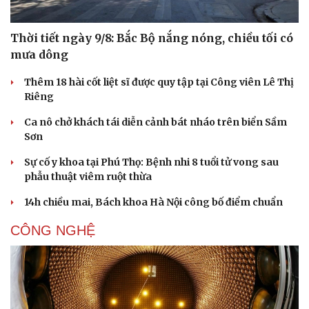
Thời tiết ngày 9/8: Bắc Bộ nắng nóng, chiều tối có
mưa dông
Thêm 18 hài cốt liệt sĩ được quy tập tại Công viên Lê Thị
Riêng
Doanh nghiệp
Công nghệ
Ca nô chở khách tái diễn cảnh bát nháo trên biển Sầm
Sơn
Thông tin doanh nghiệp
Sành điệu
Doanh nghiệp 24h
Tin Công nghệ
Sự cố y khoa tại Phú Thọ: Bệnh nhi 8 tuổi tử vong sau
Doanh nhân
Trải nghiệm
phẫu thuật viêm ruột thừa
Vì cộng đồng
Chuyển đổi số
14h chiều mai, Bách khoa Hà Nội công bố điểm chuẩn
CÔNG NGHỆ