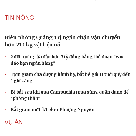
Vì sao các hãng từ bỏ pin tháo rời trên điện thoại?
Microsoft tăng tốc đầu tư hạ tầng AI tại Ấn Độ
ChatGPT miễn phí được “cởi trói”, OpenAI thêm loạt
tính năng AI mới
Apple và Samsung áp đảo các đối thủ trong phân khúc
smartphone cao cấp
Bắc Kinh triển khai “nhân viên” robot tại các công viên
TIN NÓNG
Biên phòng Quảng Trị ngăn chặn vận chuyển
hơn 210 kg vật liệu nổ
2 đối tượng lừa đảo hơn 7 tỷ đồng bằng thủ đoạn "vay
đáo hạn ngân hàng"