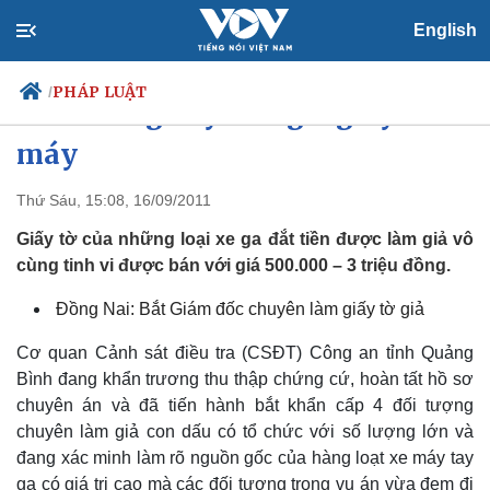
English
PHÁP LUẬT
/
Phá đường dây làm giả giấy tờ xe
máy
Thứ Sáu, 15:08, 16/09/2011
Chính trị
Xã hội
Đảng
Tin 24h
Giấy tờ của những loại xe ga đắt tiền được làm giả vô
Tổ chức nhân sự
Dự báo thời tiết
cùng tinh vi được bán với giá 500.000 – 3 triệu đồng.
Quốc hội
Giáo dục
Nhận diện sự thật
Dấu ấn VOV
Đồng Nai: Bắt Giám đốc chuyên làm giấy tờ giả
Việc làm
Biển đảo
Cơ quan Cảnh sát điều tra (CSĐT) Công an tỉnh Quảng
Bình đang khẩn trương thu thập chứng cứ, hoàn tất hồ sơ
chuyên án và đã tiến hành bắt khẩn cấp 4 đối tượng
chuyên làm giả con dấu có tổ chức với số lượng lớn và
đang xác minh làm rõ nguồn gốc của hàng loạt xe máy tay
ga có giá trị cao mà các đối tượng trong vụ án vừa đem đi