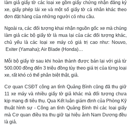
làm giả giấy tờ các loại xe gồm giấy chứng nhận đăng ký
xe, giấy phép lái xe và một số giấy tờ cá nhân khác theo
đơn đặt hàng của những người có nhu cầu.
Ngoài ra, các đối tượng khai nhận nguồn gốc xe mà chúng
làm giả các bộ giấy tờ là mua lại của các đối tượng khác,
chủ yếu là các loại xe máy có giá trị cao như: Nouvo,
Exiter (Yamaha); Air Blade (Honda)…
Mỗi bộ giấy tờ sau khi hoàn thành được bán lại với giá từ
500.000 đồng đến 3 triệu đồng tùy theo giá trị của từng loại
xe, rất khó có thể phân biệt thật, giả.
Cơ quan CSĐT công an tỉnh Quảng Bình cũng đã thu giữ
Thế giới
Multimedia
11 xe máy và nhiều giấy tờ giả khác mà đối tượng chưa
Quan sát
Video
kịp mang đi tiêu thụ. Qua Kết luận giám định của Phòng Kỹ
Cuộc sống đó đây
Ảnh
thuật hình sự - Công an tỉnh Quảng Bình thì các loại giấy
Hồ sơ
E-Magazine
mà Cơ quan điều tra thu giữ tại hiệu ảnh Nam Dương đều
Infographic
là giả.