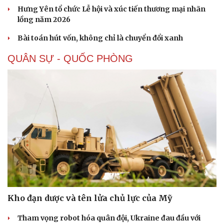
Hưng Yên tổ chức Lễ hội và xúc tiến thương mại nhãn
lồng năm 2026
Bài toán hút vốn, không chỉ là chuyển đổi xanh
Thể thao
Ô tô - Xe máy
Bóng đá
Ô tô
QUÂN SỰ - QUỐC PHÒNG
Lịch thi đấu bóng đá
Xe máy
Thế giới thể thao
Tư vấn
eSports
Hậu trường
Kho đạn dược và tên lửa chủ lực của Mỹ
Tham vọng robot hóa quân đội, Ukraine đau đầu với