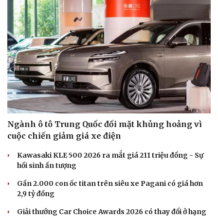
Sức khỏe
Đời sống
Ngành ô tô Trung Quốc đối mặt khủng hoảng vì
Dinh dưỡng - món ngon
Nhà đẹp
cuộc chiến giảm giá xe điện
Cây thuốc
Blog
Sản phụ khoa
Tình yêu - Gia đình
Kawasaki KLE 500 2026 ra mắt giá 211 triệu đồng - Sự
Nhi khoa
hồi sinh ấn tượng
Nam khoa
Gần 2.000 con ốc titan trên siêu xe Pagani có giá hơn
Làm đẹp - giảm cân
2,9 tỷ đồng
Phòng mạch online
Ăn sạch sống khỏe
Giải thưởng Car Choice Awards 2026 có thay đổi ở hạng