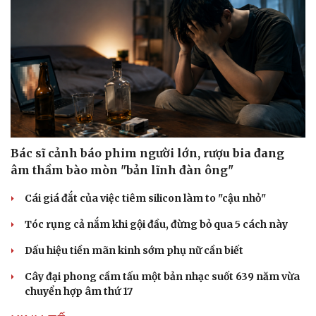
Pháp luật
Quân sự - Quốc phòng
Vụ án
Vũ khí
Tin nóng
Việt Nam
Tư vấn luật
Phân tích
Bác sĩ cảnh báo phim người lớn, rượu bia đang
âm thầm bào mòn "bản lĩnh đàn ông"
Cái giá đắt của việc tiêm silicon làm to "cậu nhỏ"
Tóc rụng cả nắm khi gội đầu, đừng bỏ qua 5 cách này
Dấu hiệu tiền mãn kinh sớm phụ nữ cần biết
Cây đại phong cầm tấu một bản nhạc suốt 639 năm vừa
chuyển hợp âm thứ 17