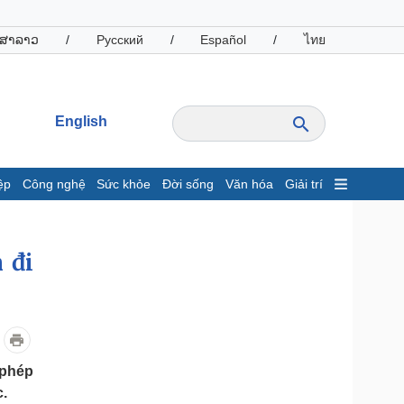
ສາລາວ
/
Русский
/
Español
/
ไทย
English
ệp
Công nghệ
Sức khỏe
Đời sống
Văn hóa
Giải trí
inh tế
Thị trường
ất động sản
Giá vàng
 đi
hởi nghiệp
Tiêu dùng
Tỷ giá
Chứng khoán
Giá cà phê
 phép
oanh nghiệp
Công nghệ
c.
hông tin doanh nghiệp
Sành điệu