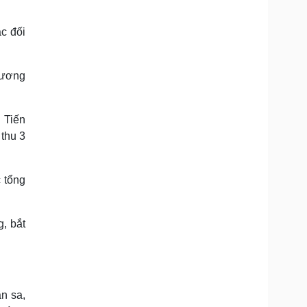
c đối
Dương
 Tiến
thu 3
 tổng
, bắt
n sa,