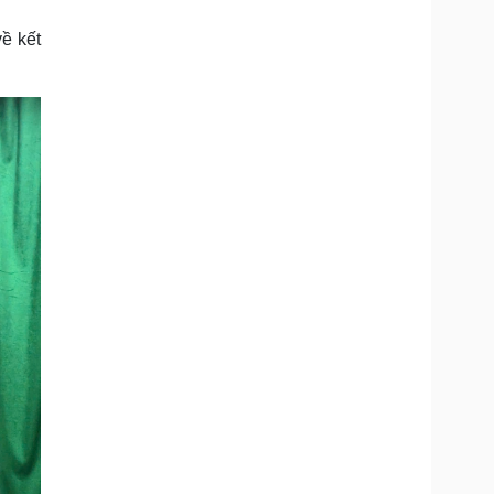
Doanh nghiệp 24h
Tin Công nghệ
Doanh nhân
Trải nghiệm
ề kết
ì cộng đồng
Chuyển đổi số
u lịch
Podcast
Tư vấn
Câu chuyện thời sự
Săn Tour
Đọc truyện đêm khuya
heck-in
Cửa sổ tình yêu
Kể chuyện cho bé
Hạt giống tâm hồn