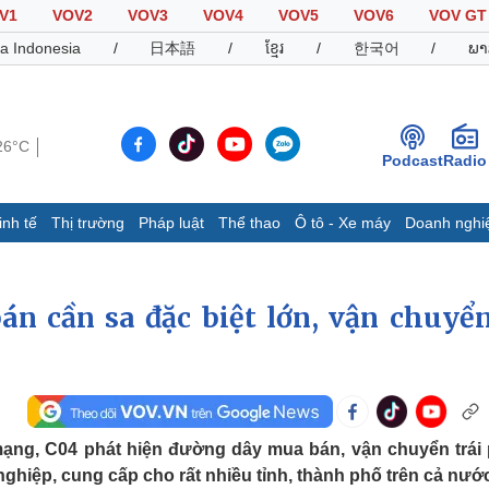
V1
VOV2
VOV3
VOV4
VOV5
VOV6
VOV GT
a Indonesia
/
日本語
/
ខ្មែរ
/
한국어
/
ພາ
26°C
Podcast
Radio
inh tế
Thị trường
Pháp luật
Thể thao
Ô tô - Xe máy
Doanh nghi
Thế giới
Multimedia
K
Quan sát
Video
B
n cần sa đặc biệt lớn, vận chuyển
Cuộc sống đó đây
Ảnh
K
Hồ sơ
E-Magazine
Infographic
mạng, C04 phát hiện đường dây mua bán, vận chuyển trái
Thể thao
Ô tô - Xe máy
D
nghiệp, cung cấp cho rất nhiều tỉnh, thành phố trên cả nướ
Bóng đá
Ô tô
T