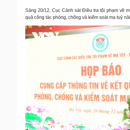
Tin nóng
Việt Nam
Tư vấn luật
Phân tích
Sáng 20/12, Cục Cảnh sát Điều tra tội phạm về m
quả công tác phòng, chống và kiểm soát ma tuý n
Sức khỏe
Đời sống
Dinh dưỡng - món ngon
Nhà đẹp
Cây thuốc
Blog
Sản phụ khoa
Tình yêu - Gia đình
Nhi khoa
Nam khoa
Làm đẹp - giảm cân
Phòng mạch online
Ăn sạch sống khỏe
Cải chính