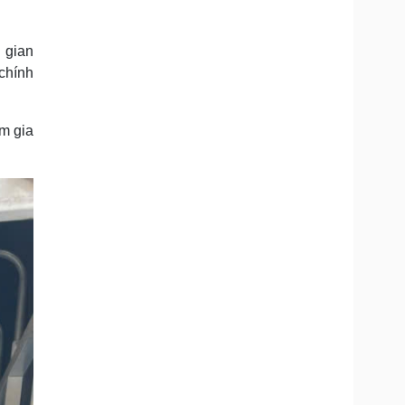
 gian
chính
m gia