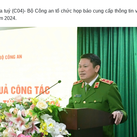
Lịch thi đấu bóng đá
Xe máy
Thế giới thể thao
Tư vấn
a tuý (C04)- Bộ Công an tổ chức họp báo cung cấp thông tin v
eSports
V
ăm 2024.
Hậu trường
Văn hóa
Giải trí
D
Sân khấu - Điện ảnh
Nghệ sĩ
Văn học
Thời trang
Âm nhạc
Sao Việt
c
Di sản