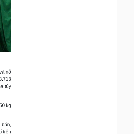
 và nỗ
8.713
ma túy
850 kg
 bán,
ố trên