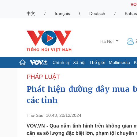
VO
中文
/
français
/
Deutsch
/
Bahas
Hà Nội
Chính trị
Xã hội
Thế giới
Multimedia
K
Chính trị
Xã hội
PHÁP LUẬT
Đảng
Tin 24h
Phát hiện đường dây mua bá
Tổ chức nhân sự
Dự báo thời tiết
Quốc hội
Giáo dục
các tỉnh
Nhận diện sự thật
Dấu ấn VOV
Việc làm
Thứ Sáu, 10:43, 20/12/2024
Biển đảo
VOV.VN - Qua nắm tình hình trên không gian 
Pháp luật
Quân sự - Quốc phòng
cần sa số lượng đặc biệt lớn, phạm tội chuyên 
Vụ án
Vũ khí