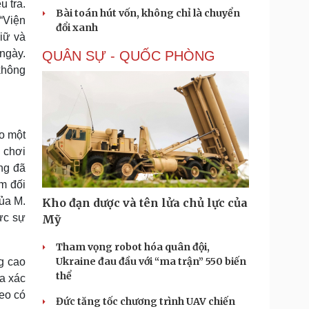
u tra.
Bài toán hút vốn, không chỉ là chuyển
“Viện
đổi xanh
iữ và
 ngày.
QUÂN SỰ - QUỐC PHÒNG
 không
ào một
 chơi
ng đã
óm đối
ủa M.
Kho đạn dược và tên lửa chủ lực của
ực sự
Mỹ
Tham vọng robot hóa quân đội,
Ukraine đau đầu với “ma trận” 550 biến
g cao
thể
ưa xác
deo có
Đức tăng tốc chương trình UAV chiến