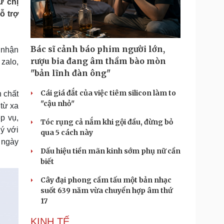
ừ chị
Doanh nghiệp 24h
Tin Công nghệ
ỗ trợ
Doanh nhân
Trải nghiệm
ì cộng đồng
Chuyển đổi số
Bác sĩ cảnh báo phim người lớn,
 nhận
u lịch
Podcast
rượu bia đang âm thầm bào mòn
 zalo,
Tư vấn
Câu chuyện thời sự
"bản lĩnh đàn ông"
Săn Tour
Đọc truyện đêm khuya
heck-in
Cửa sổ tình yêu
Cái giá đắt của việc tiêm silicon làm to
h chất
Kể chuyện cho bé
"cậu nhỏ"
 từ xa
Hạt giống tâm hồn
p vụ,
Tóc rụng cả nắm khi gội đầu, đừng bỏ
ý với
qua 5 cách này
 ngày
Dấu hiệu tiền mãn kinh sớm phụ nữ cần
biết
Cây đại phong cầm tấu một bản nhạc
suốt 639 năm vừa chuyển hợp âm thứ
17
KINH TẾ