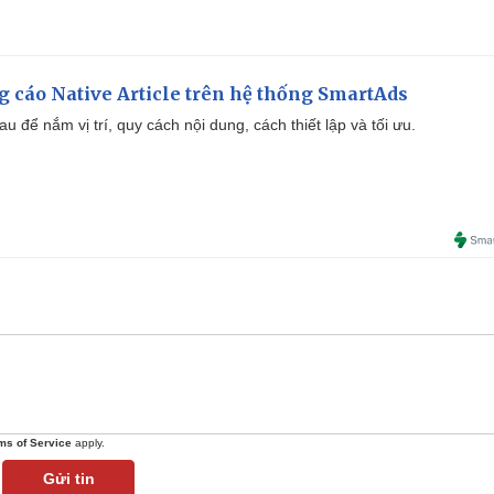
 cáo Native Article trên hệ thống SmartAds
u để nắm vị trí, quy cách nội dung, cách thiết lập và tối ưu.
ms of Service
apply.
Gửi tin