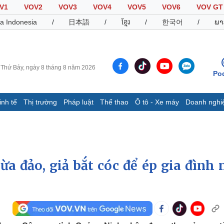
V1
VOV2
VOV3
VOV4
VOV5
VOV6
VOV GT
a Indonesia
/
日本語
/
ខ្មែរ
/
한국어
/
ພາ
Thứ Bảy, ngày 8 tháng 8 năm 2026
Po
inh tế
Thị trường
Pháp luật
Thể thao
Ô tô - Xe máy
Doanh nghi
Thế giới
Multimedia
K
Quan sát
Video
B
Cuộc sống đó đây
Ảnh
K
Hồ sơ
E-Magazine
a đảo, giả bắt cóc để ép gia đình 
Infographic
Thể thao
Ô tô - Xe máy
D
Bóng đá
Ô tô
T