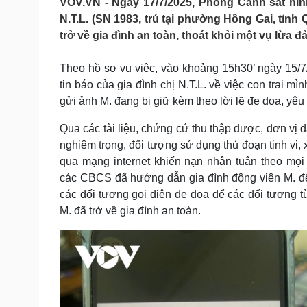
VOV.VN - Ngày 17/7/2025, Phòng Cảnh sát hì
Tin nóng
Việt Nam
N.T.L. (SN 1983, trú tại phường Hồng Gai, tỉnh 
Tư vấn luật
Phân tích
trở về gia đình an toàn, thoát khỏi một vụ lừa 
Theo hồ sơ vụ việc, vào khoảng 15h30’ ngày 15/
Sức khỏe
Đời sống
tin báo của gia đình chị N.T.L. về việc con trai mìn
Dinh dưỡng - món ngon
Nhà đẹp
gửi ảnh M. đang bị giữ kèm theo lời lẽ đe doạ, yêu 
Cây thuốc
Blog
Sản phụ khoa
Tình yêu - Gia đình
Qua các tài liệu, chứng cứ thu thập được, đơn vị đ
Nhi khoa
nghiêm trọng, đối tượng sử dụng thủ đoạn tinh vi, 
Nam khoa
qua mạng internet khiến nạn nhân tuân theo mọi
Làm đẹp - giảm cân
các CBCS đã hướng dẫn gia đình động viên M. để 
Phòng mạch online
Ăn sạch sống khỏe
các đối tượng gọi điện đe dọa để các đối tượng 
M. đã trở về gia đình an toàn.
Cải chính