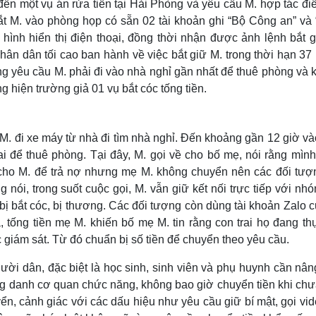
 đến một vụ án rửa tiền tại Hải Phòng và yêu cầu M. hợp tác điề
t M. vào phòng họp có sẵn 02 tài khoản ghi “Bộ Công an” và 
hình hiển thị điện thoại, đồng thời nhận được ảnh lệnh bắt g
ân dân tối cao ban hành về việc bắt giữ M. trong thời hạn 37
úng yêu cầu M. phải đi vào nhà nghỉ gần nhất để thuê phòng và
g hiện trường giả 01 vụ bắt cóc tống tiền.
M. đi xe máy từ nhà đi tìm nhà nghỉ. Đến khoảng gần 12 giờ v
 để thuê phòng. Tại đây, M. gọi về cho bố mẹ, nói rằng mình
cho M. để trả nợ nhưng mẹ M. không chuyển nên các đối tượ
 nói, trong suốt cuộc gọi, M. vẫn giữ kết nối trực tiếp với nh
ị bắt cóc, bị thương. Các đối tượng còn dùng tài khoản Zalo c
, tống tiền mẹ M. khiến bố mẹ M. tin rằng con trai họ đang th
c giám sát. Từ đó chuẩn bị số tiền để chuyển theo yêu cầu.
ời dân, đặc biệt là học sinh, sinh viên và phụ huynh cần nân
ưng danh cơ quan chức năng, không bao giờ chuyển tiền khi ch
n, cảnh giác với các dấu hiệu như yêu cầu giữ bí mật, gọi vi