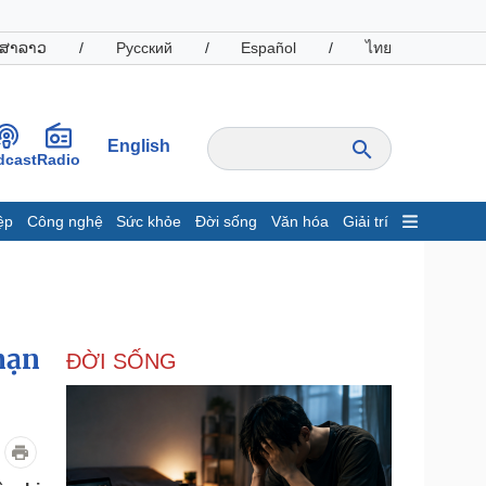
ສາລາວ
/
Русский
/
Español
/
ไทย
English
dcast
Radio
ệp
Công nghệ
Sức khỏe
Đời sống
Văn hóa
Giải trí
inh tế
Thị trường
ất động sản
Giá vàng
hởi nghiệp
Tiêu dùng
Tỷ giá
nạn
ĐỜI SỐNG
Chứng khoán
Giá cà phê
oanh nghiệp
Công nghệ
hông tin doanh nghiệp
Sành điệu