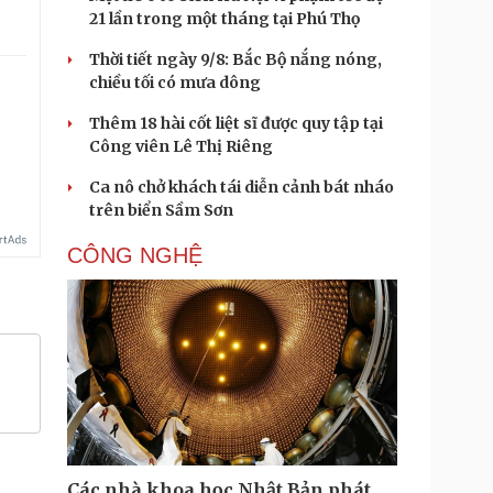
21 lần trong một tháng tại Phú Thọ
Thời tiết ngày 9/8: Bắc Bộ nắng nóng,
chiều tối có mưa dông
Thêm 18 hài cốt liệt sĩ được quy tập tại
Công viên Lê Thị Riêng
Ca nô chở khách tái diễn cảnh bát nháo
trên biển Sầm Sơn
CÔNG NGHỆ
Các nhà khoa học Nhật Bản phát