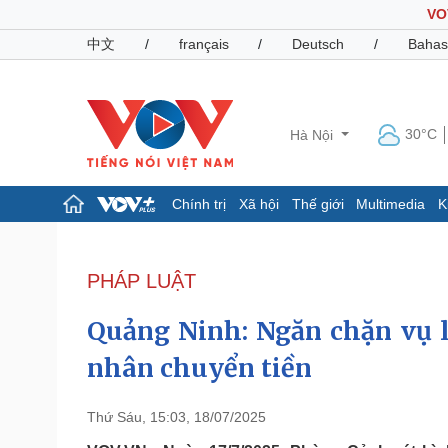
VO
中文
/
français
/
Deutsch
/
Bahas
30°C
Hà Nội
Chính trị
Xã hội
Thế giới
Multimedia
K
Chính trị
Xã hội
Đảng
Tin 24h
PHÁP LUẬT
Tổ chức nhân sự
Dự báo thời tiết
Quốc hội
Giáo dục
Quảng Ninh: Ngăn chặn vụ lừ
Nhận diện sự thật
Dấu ấn VOV
Việc làm
nhân chuyển tiền
Biển đảo
Pháp luật
Quân sự - Quốc phòng
Thứ Sáu, 15:03, 18/07/2025
Vụ án
Vũ khí