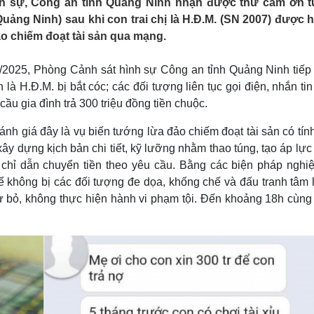
nh sự, Công an tỉnh Quảng Ninh nhận được thư cảm ơn t
Lịch thi đấu bóng đá
Xe máy
Quảng Ninh) sau khi con trai chị là H.Đ.M. (SN 2007) được h
Thế giới thể thao
Tư vấn
đảo chiếm đoạt tài sản qua mạng.
eSports
V
Hậu trường
7/2025, Phòng Cảnh sát hình sự Công an tỉnh Quảng Ninh tiếp
Văn hóa
Giải trí
D
h là H.Đ.M. bị bắt cóc; các đối tượng liên tục gọi điện, nhắn tin
Sân khấu - Điện ảnh
Nghệ sĩ
cầu gia đình trả 300 triệu đồng tiền chuộc.
Văn học
Thời trang
Âm nhạc
Sao Việt
c
ánh giá đây là vụ biến tướng lừa đảo chiếm đoạt tài sản có tín
Di sản
xây dựng kịch bản chi tiết, kỹ lưỡng nhằm thao túng, tạo áp lực
 chỉ dẫn chuyển tiền theo yêu cầu. Bằng các biện pháp nghiệ
không bị các đối tượng đe dọa, khống chế và đấu tranh tâm l
từ bỏ, không thực hiện hành vi phạm tội. Đến khoảng 18h cùng