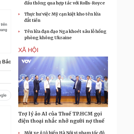
đấu thông qua hợp tác với Rolls-Royce
Thực hư việc Mỹ cạn kiệt kho tên lửa
đắt tiền
 trên
 mang
Tên lửa đạn đạo Nga khoét sâu lỗ hổng
phòng không Ukraine
XÃ HỘI
g Bắc
gle
Trợ lý ảo AI của Thuế TP.HCM gọi
điện thoại nhắc nhở người nợ thuế
.
Một xe ô tô biển Hà Nội vi phạm tốc độ