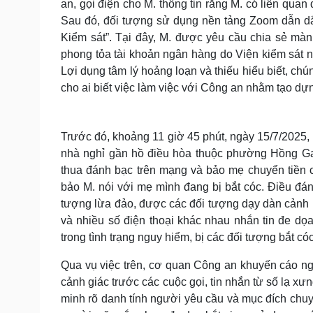
an, gọi điện cho M. thông tin rằng M. có liên quan
Sau đó, đối tượng sử dụng nền tảng Zoom dẫn dắ
Kiểm sát”. Tại đây, M. được yêu cầu chia sẻ màn 
phong tỏa tài khoản ngân hàng do Viện kiểm sát nh
Lợi dụng tâm lý hoảng loạn và thiếu hiểu biết, ch
cho ai biết việc làm việc với Công an nhằm tạo dựn
Trước đó, khoảng 11 giờ 45 phút, ngày 15/7/2025, 
nhà nghỉ gần hồ điều hòa thuộc phường Hồng Gai
thua đánh bạc trên mạng và bảo mẹ chuyển tiền 
bảo M. nói với mẹ mình đang bị bắt cóc. Điều đáng
tượng lừa đảo, được các đối tượng dạy dàn cảnh b
và nhiều số điện thoại khác nhau nhắn tin đe dọa
trong tình trạng nguy hiểm, bị các đối tượng bắt có
Qua vụ việc trên, cơ quan Công an khuyến cáo ngư
cảnh giác trước các cuộc gọi, tin nhắn từ số lạ x
minh rõ danh tính người yêu cầu và mục đích chuyể