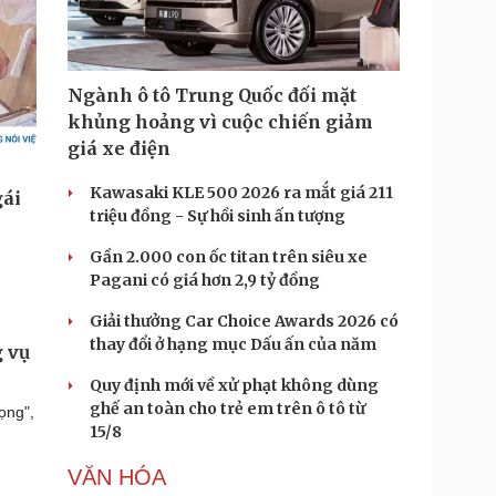
Ngành ô tô Trung Quốc đối mặt
khủng hoảng vì cuộc chiến giảm
giá xe điện
Kawasaki KLE 500 2026 ra mắt giá 211
triệu đồng - Sự hồi sinh ấn tượng
Gần 2.000 con ốc titan trên siêu xe
Pagani có giá hơn 2,9 tỷ đồng
Giải thưởng Car Choice Awards 2026 có
thay đổi ở hạng mục Dấu ấn của năm
 vụ
Quy định mới về xử phạt không dùng
ghế an toàn cho trẻ em trên ô tô từ
ọng",
15/8
VĂN HÓA