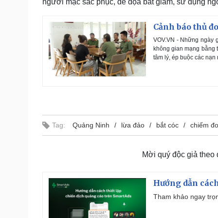
người mặc sắc phục, đe dọa bắt giam, sử dụng ngô
Cảnh báo thủ đo
VOV.VN - Những ngày gần
không gian mạng bằng t
tâm lý, ép buộc các nạn 
Tag:
Quảng Ninh
lừa đảo
bắt cóc
chiếm đo
Mời quý độc giả theo
Hướng dẫn cách
Tham khảo ngay trọn