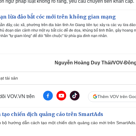
n ngữ pháp luật không rõ ràng, yêu cầu chuyển tiền khẩn cấp.
ạn lừa đảo bắt cóc mới trên không gian mạng
 đây, các xã, phường trên địa bàn tỉnh An Giang liên tục xảy ra các vụ lừa đảo
hủ đoạn dàn cảnh như một vụ bắt cóc để đe dọa, khủng bố tinh thần, gây hoang
nhân "tự giam lỏng" để đòi "tiền chuộc" từ phía gia đình nạn nhân.
Nguyễn Hoàng Duy Thái/VOV-Đôn
ạt tài sản
 dõi VOV.VN trên
Thêm VOV trên Goo
 tạo chiến dịch quảng cáo trên SmartAds
 bộ hướng dẫn cách tạo một chiến dịch quảng cáo mới trên SmartAds