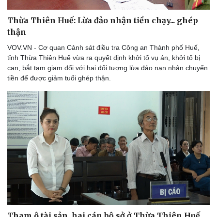
Thừa Thiên Huế: Lừa đảo nhận tiền chạy... ghép
thận
VOV.VN - Cơ quan Cảnh sát điều tra Công an Thành phố Huế,
tỉnh Thừa Thiên Huế vừa ra quyết định khởi tố vụ án, khởi tố bị
can, bắt tạm giam đối với hai đối tượng lừa đảo nạn nhân chuyển
tiền để được giảm tuổi ghép thận.
Thể thao
Ô tô - Xe máy
Bóng đá
Ô tô
Lịch thi đấu bóng đá
Xe máy
Thế giới thể thao
Tư vấn
eSports
Hậu trường
Tham ô tài sản, hai cán bộ sở ở Thừa Thiên Huế