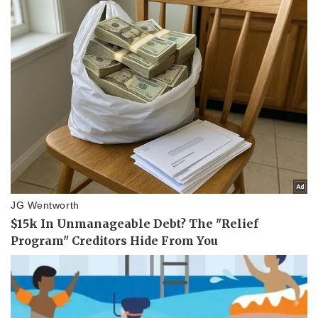
Pháp luật
Quân sự - Quốc phòng
Vụ án
Vũ khí
Tin nóng
Việt Nam
Tư vấn luật
Phân tích