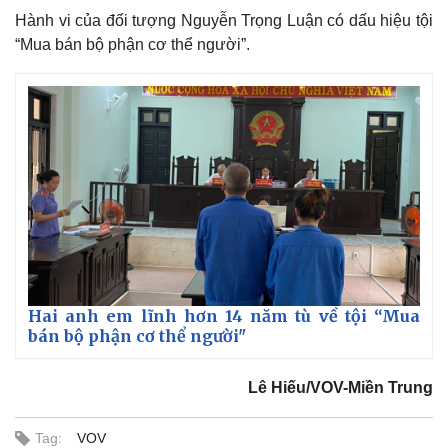
Hành vi của đối tượng Nguyễn Trọng Luận có dấu hiệu tội
“Mua bán bộ phận cơ thể người”.
Thế giới
Multimedia
Quan sát
Video
Cuộc sống đó đây
Ảnh
Hồ sơ
E-Magazine
Infographic
Hai anh em lĩnh hơn 14 năm tù về tội “Mua
bán bộ phận cơ thể người"
Lê Hiếu/VOV-Miền Trung
Tag:
VOV