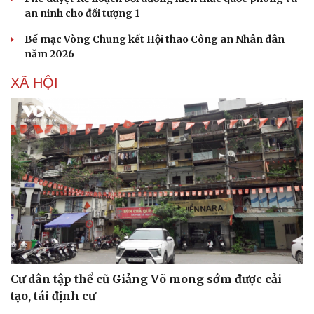
an ninh cho đối tượng 1
Bế mạc Vòng Chung kết Hội thao Công an Nhân dân
năm 2026
XÃ HỘI
Sức khỏe
Đời sống
Dinh dưỡng - món ngon
Nhà đẹp
Cây thuốc
Blog
Sản phụ khoa
Tình yêu - Gia đình
Nhi khoa
Nam khoa
Làm đẹp - giảm cân
Phòng mạch online
Ăn sạch sống khỏe
Cư dân tập thể cũ Giảng Võ mong sớm được cải
tạo, tái định cư