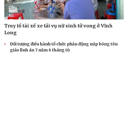
Truy tố tài xế xe tải vụ nữ sinh tử vong ở Vĩnh
Long
Đối tượng điều hành tổ chức phản động núp bóng tôn
giáo lĩnh án 7 năm 6 tháng tù
Vụ gian lận thi tại Tuyên Quang: Khởi tố thêm 2 người,
nâng tổng số lên 29 bị can
Đoàn Bảo Châu bị phạt 7 năm tù về hành vi tuyên truyền
chống Nhà nước
Truy tố Mr Pips, Shark Bình trong vụ án lừa đảo 1.600 tỷ
đồng
TƯ VẤN LUẬT