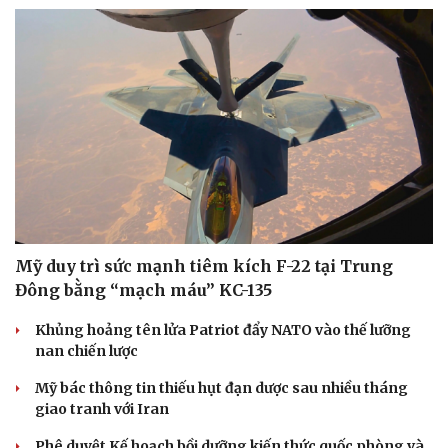
Mỹ duy trì sức mạnh tiêm kích F-22 tại Trung
Đông bằng “mạch máu” KC-135
Khủng hoảng tên lửa Patriot đẩy NATO vào thế lưỡng
nan chiến lược
Mỹ bác thông tin thiếu hụt đạn dược sau nhiều tháng
giao tranh với Iran
Phê duyệt Kế hoạch bồi dưỡng kiến thức quốc phòng và