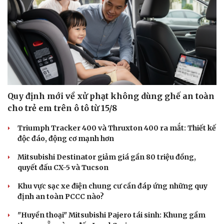
Quy định mới về xử phạt không dùng ghế an toàn
cho trẻ em trên ô tô từ 15/8
Văn hóa
Giải trí
Triumph Tracker 400 và Thruxton 400 ra mắt: Thiết kế
Sân khấu - Điện ảnh
Nghệ sĩ
độc đáo, động cơ mạnh hơn
Văn học
Thời trang
Mitsubishi Destinator giảm giá gần 80 triệu đồng,
Âm nhạc
Sao Việt
quyết đấu CX-5 và Tucson
Di sản
Khu vực sạc xe điện chung cư cần đáp ứng những quy
định an toàn PCCC nào?
"Huyền thoại" Mitsubishi Pajero tái sinh: Khung gầm