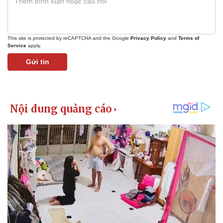
This site is protected by reCAPTCHA and the Google
Privacy Policy
and
Terms of
Service
apply.
Gửi tin
Kinh tế
Thị trường
Bất động sản
Giá vàng
Khởi nghiệp
Tiêu dùng
Tỷ giá
Chứng khoán
Giá cà phê