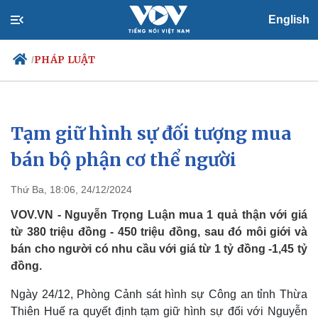
English
PHÁP LUẬT
/
Tạm giữ hình sự đối tượng mua
Chính trị
Xã hội
Đảng
Tin 24h
bán bộ phận cơ thể người
Tổ chức nhân sự
Dự báo thời tiết
Quốc hội
Giáo dục
Thứ Ba, 18:06, 24/12/2024
Nhận diện sự thật
Dấu ấn VOV
Việc làm
VOV.VN - Nguyễn Trọng Luận mua 1 quả thận với giá
Biển đảo
từ 380 triệu đồng - 450 triệu đồng, sau đó môi giới và
bán cho người có nhu cầu với giá từ 1 tỷ đồng -1,45 tỷ
đồng.
Ngày 24/12, Phòng Cảnh sát hình sự Công an tỉnh Thừa
Thiên Huế ra quyết định tạm giữ hình sự đối với Nguyễn