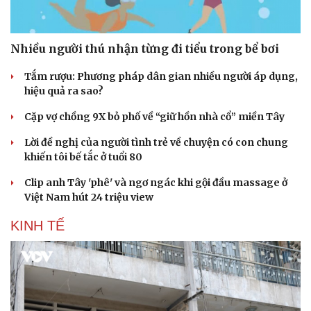
Nhiều người thú nhận từng đi tiểu trong bể bơi
Tắm rượu: Phương pháp dân gian nhiều người áp dụng,
hiệu quả ra sao?
Cặp vợ chồng 9X bỏ phố về “giữ hồn nhà cổ” miền Tây
Doanh nghiệp
Công nghệ
Lời đề nghị của người tình trẻ về chuyện có con chung
Thông tin doanh nghiệp
Sành điệu
khiến tôi bế tắc ở tuổi 80
Doanh nghiệp 24h
Tin Công nghệ
Doanh nhân
Trải nghiệm
Clip anh Tây 'phê' và ngơ ngác khi gội đầu massage ở
Vì cộng đồng
Chuyển đổi số
Việt Nam hút 24 triệu view
KINH TẾ