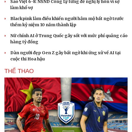
Sao Việt 6-8: NSND Công Lý từng đề nghị ly hôn vì sợ
làm khổ vợ
Blackpink làm điều khiến người hâm mộ bất ngờ trước
thềm kỷ niệm 10 năm thành lập
Nữ chính AI ở Trung Quốc gây sốt với mức phí quảng cáo
hàng tỷ đồng
Dàn người đẹp Gen Z gây bất ngờ khi ứng xử về AI tại
cuộc thi Hoa hậu
Du lịch
Podcast
THỂ THAO
Tư vấn
Câu chuyện thời sự
Săn Tour
Đọc truyện đêm khuya
check-in
Cửa sổ tình yêu
Kể chuyện cho bé
Hạt giống tâm hồn