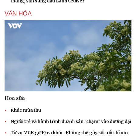
thang, sẵn sàng đấu Land Cruiser
VĂN HÓA
Hoa sữa
Khúc mùa thu
Người trẻ và hành trình đưa di sản “chạm” vào đương đại
Từ vụ MCK gỡ 19 ca khúc: Không thể gây sốc rồi chỉ xin