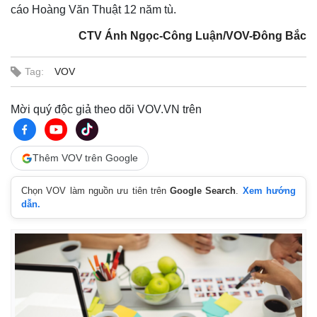
cáo Hoàng Văn Thuật 12 năm tù.
CTV Ánh Ngọc-Công Luận/VOV-Đông Bắc
Tag:
VOV
Mời quý độc giả theo dõi VOV.VN trên
Thế giới
Multimedia
Quan sát
Video
Thêm VOV trên Google
Cuộc sống đó đây
Ảnh
Hồ sơ
E-Magazine
Chọn VOV làm nguồn ưu tiên trên
Google Search
.
Xem hướng
Infographic
dẫn.