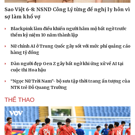
Săn Tour
Đọc truyện đêm khuya
Sao Việt 6-8: NSND Công Lý từng đề nghị ly hôn vì
check-in
Cửa sổ tình yêu
sợ làm khổ vợ
Kể chuyện cho bé
Hạt giống tâm hồn
Blackpink làm điều khiến người hâm mộ bất ngờ trước
thềm kỷ niệm 10 năm thành lập
Nữ chính AI ở Trung Quốc gây sốt với mức phí quảng cáo
hàng tỷ đồng
Dàn người đẹp Gen Z gây bất ngờ khi ứng xử về AI tại
cuộc thi Hoa hậu
“Ngọc Nữ Trời Nam”- bộ sưu tập thời trang ấn tượng của
NTK trẻ Đỗ Quang Trường
THỂ THAO