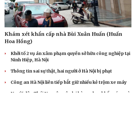
Khám xét khẩn cấp nhà Bùi Xuân Huấn (Huấn
Hoa Hồng)
Khởi tố 2 vụ án xâm phạm quyền sở hữu công nghiệp tại
Ninh Hiệp, Hà Nội
Thông tin sai sự thật, hai người ở Hà Nội bị phạt
Công an Hà Nội liên tiếp bắt giữ nhiều kẻ trộm xe máy
Người dân Thái Nguyên nộp lại hàng chục khẩu súng và
viên đạn cho công an
VỤ ÁN