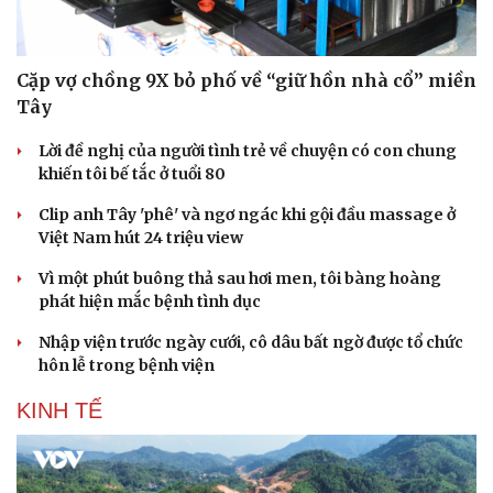
Doanh nghiệp
Công nghệ
Thông tin doanh nghiệp
Sành điệu
Doanh nghiệp 24h
Tin Công nghệ
Cặp vợ chồng 9X bỏ phố về “giữ hồn nhà cổ” miền
Doanh nhân
Trải nghiệm
Tây
Vì cộng đồng
Chuyển đổi số
Lời đề nghị của người tình trẻ về chuyện có con chung
khiến tôi bế tắc ở tuổi 80
Clip anh Tây 'phê' và ngơ ngác khi gội đầu massage ở
Việt Nam hút 24 triệu view
Vì một phút buông thả sau hơi men, tôi bàng hoàng
phát hiện mắc bệnh tình dục
Nhập viện trước ngày cưới, cô dâu bất ngờ được tổ chức
hôn lễ trong bệnh viện
KINH TẾ