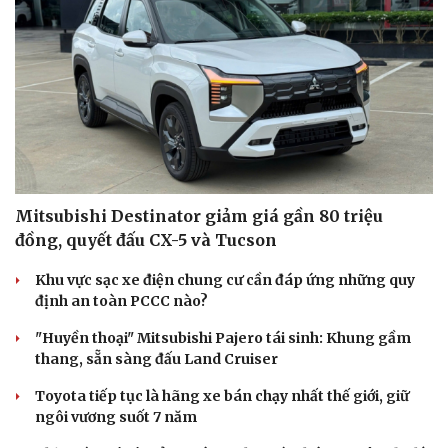
Văn hóa
Giải trí
Sân khấu - Điện ảnh
Nghệ sĩ
Văn học
Thời trang
Âm nhạc
Sao Việt
Di sản
Mitsubishi Destinator giảm giá gần 80 triệu
đồng, quyết đấu CX-5 và Tucson
Khu vực sạc xe điện chung cư cần đáp ứng những quy
định an toàn PCCC nào?
"Huyền thoại" Mitsubishi Pajero tái sinh: Khung gầm
thang, sẵn sàng đấu Land Cruiser
Toyota tiếp tục là hãng xe bán chạy nhất thế giới, giữ
ngôi vương suốt 7 năm