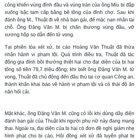
công khiến vùng đỉnh đầu và vùng trán của ông Míu bị đập
xuống bậc tam cấp bằng bê tông của đình chợ. Sau khi
đánh ông M., Thuật đi về nhà bạn gái, để mặc nạn nhân tại
chỗ. Ông Đặng Văn M. bị chấn thương vùng đầu, vỡ
xương hộp sọ dẫn đến tử vong.
Tại phiên tòa xét xử, bị cáo Hoàng Văn Thuật đã thừa
nhận hành vi phạm tội. Quá trình điều tra, Thuật đã tác
động gia đình bồi thường thiệt hại cho đại diện của bị hại
tổng số tiền 78,7 triệu đồng; khi biết ông Đặng Văn M. tử
vong, Thuật đã chủ động đến đầu thú tại cơ quan Công an,
thành khẩn khai báo về hành vi phạm tội và có thái độ ăn
năn hối cải.
Mặt khác, ông Đặng Văn M. cũng có lỗi khi dùng dây điện
đánh bạn gái của Thuật khi người phụ nữ này đang mang
thai. Ngoài ra, đại diện của bị hại có đơn đề nghị giảm nhẹ
hình phạt cho bị cáo, Hội đồng xét xử đã tuyên phạt bị