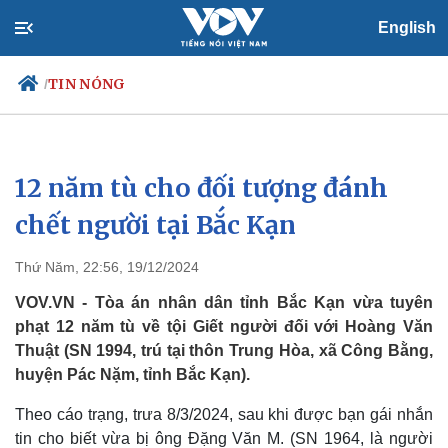
English
TIN NÓNG
/
12 năm tù cho đối tượng đánh
Chính trị
Xã hội
Đảng
Tin 24h
chết người tại Bắc Kạn
Tổ chức nhân sự
Dự báo thời tiết
Quốc hội
Giáo dục
Thứ Năm, 22:56, 19/12/2024
Nhận diện sự thật
Dấu ấn VOV
Việc làm
VOV.VN - Tòa án nhân dân tỉnh Bắc Kạn vừa tuyên
Biển đảo
phạt 12 năm tù về tội Giết người đối với Hoàng Văn
Thuật (SN 1994, trú tại thôn Trung Hòa, xã Công Bằng,
huyện Pác Nặm, tỉnh Bắc Kạn).
Theo cáo trạng, trưa 8/3/2024, sau khi được bạn gái nhắn
tin cho biết vừa bị ông Đặng Văn M. (SN 1964, là người