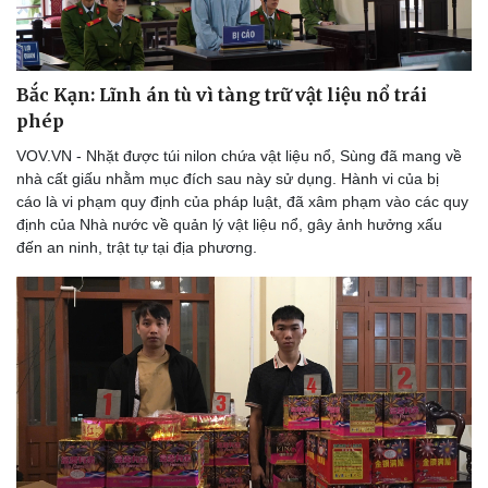
Thể thao
Ô tô - Xe máy
Bóng đá
Ô tô
Bắc Kạn: Lĩnh án tù vì tàng trữ vật liệu nổ trái
Lịch thi đấu bóng đá
Xe máy
phép
Thế giới thể thao
Tư vấn
eSports
VOV.VN - Nhặt được túi nilon chứa vật liệu nổ, Sùng đã mang về
Hậu trường
nhà cất giấu nhằm mục đích sau này sử dụng. Hành vi của bị
cáo là vi phạm quy định của pháp luật, đã xâm phạm vào các quy
định của Nhà nước về quản lý vật liệu nổ, gây ảnh hưởng xấu
đến an ninh, trật tự tại địa phương.