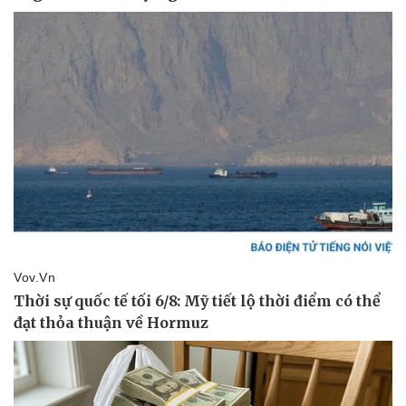
Pháp luật
Quân sự - Quốc phòng
Vụ án
Vũ khí
Tin nóng
Việt Nam
Tư vấn luật
Phân tích