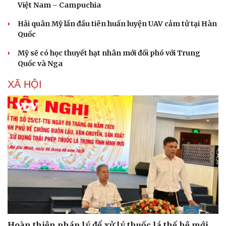
Dinh dưỡng - món ngon
Nhà đẹp
Việt Nam – Campuchia
Cây thuốc
Blog
Sản phụ khoa
Tình yêu - Gia đình
Hải quân Mỹ lần đầu tiên huấn luyện UAV cảm tử tại Hàn
Nhi khoa
Quốc
Nam khoa
Mỹ sẽ có học thuyết hạt nhân mới đối phó với Trung
Làm đẹp - giảm cân
Quốc và Nga
Phòng mạch online
Ăn sạch sống khỏe
XÃ HỘI
Hoàn thiện pháp lý để xử lý thuốc lá thế hệ mới