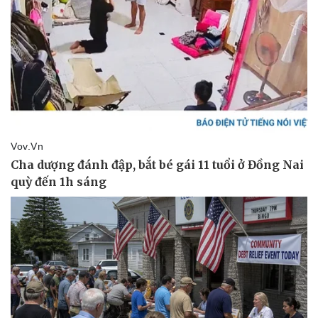
Kinh tế
Thị trường
Bất động sản
Giá vàng
Khởi nghiệp
Tiêu dùng
Tỷ giá
Chứng khoán
Giá cà phê