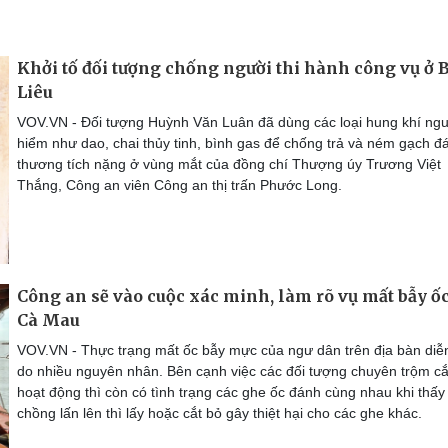
Khởi tố đối tượng chống người thi hành công vụ ở 
Liêu
VOV.VN - Đối tượng Huỳnh Văn Luân đã dùng các loại hung khí ng
hiểm như dao, chai thủy tinh, bình gas để chống trả và ném gạch đ
thương tích nặng ở vùng mắt của đồng chí Thượng úy Trương Việt
Thắng, Công an viên Công an thị trấn Phước Long.
Công an sẽ vào cuộc xác minh, làm rõ vụ mất bẫy ốc
Cà Mau
VOV.VN - Thực trạng mất ốc bẫy mực của ngư dân trên địa bàn diễ
do nhiều nguyên nhân. Bên cạnh việc các đối tượng chuyên trộm c
hoạt động thì còn có tình trạng các ghe ốc đánh cùng nhau khi thấy
chồng lấn lên thì lấy hoặc cắt bỏ gây thiệt hại cho các ghe khác.