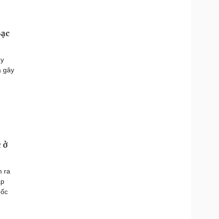
Bạc
uy
á gây
 ở
n ra
ắp
 ốc