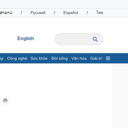
ສາລາວ
/
Русский
/
Español
/
ไทย
English
ệp
Công nghệ
Sức khỏe
Đời sống
Văn hóa
Giải trí
inh tế
Thị trường
ất động sản
Giá vàng
hởi nghiệp
Tiêu dùng
Tỷ giá
Chứng khoán
Giá cà phê
oanh nghiệp
Công nghệ
hông tin doanh nghiệp
Sành điệu