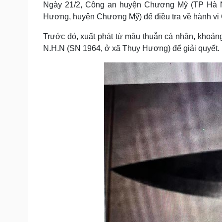
Ngày 21/2, Công an huyện Chương Mỹ (TP Hà Nộ
Tin nóng
Việt Nam
Tư vấn luật
Phân tích
Hương, huyện Chương Mỹ) để điều tra về hành vi 
Trước đó, xuất phát từ mâu thuẫn cá nhân, khoả
N.H.N (SN 1964, ở xã Thụy Hương) để giải quyết.
Sức khỏe
Đời sống
Dinh dưỡng - món ngon
Nhà đẹp
Cây thuốc
Blog
Sản phụ khoa
Tình yêu - Gia đình
Nhi khoa
Nam khoa
Làm đẹp - giảm cân
Phòng mạch online
Ăn sạch sống khỏe
Cải chính