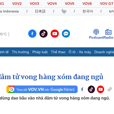
V1
VOV2
VOV3
VOV4
VOV5
VOV6
VOV GT
a Indonesia
/
日本語
/
ខ្មែរ
/
한국어
/
ພາ
35°C
Podcast
Radio
inh tế
Thị trường
Pháp luật
Thể thao
Ô tô - Xe máy
Doanh nghi
Thế giới
Multimedia
K
Quan sát
Video
B
Cuộc sống đó đây
Ảnh
K
 đâm tử vong hàng xóm đang ngủ
Hồ sơ
E-Magazine
Infographic
ủ dùng dao bầu vào nhà đâm tử vong hàng xóm đang ngủ.
Thể thao
Ô tô - Xe máy
D
Bóng đá
Ô tô
T