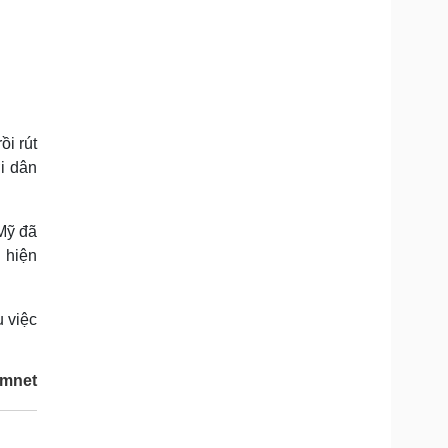
i rút
i dân
Mỹ đã
 hiện
ụ việc
amnet