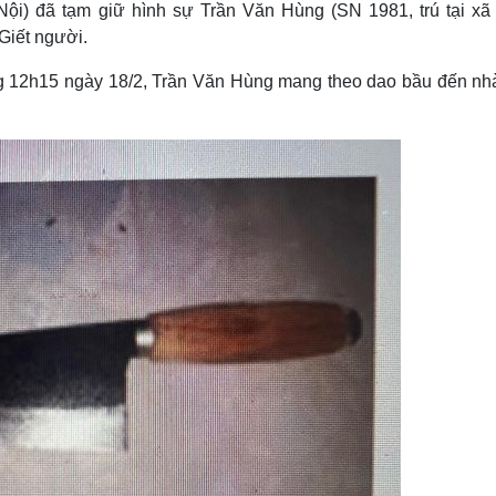
i) đã tạm giữ hình sự Trần Văn Hùng (SN 1981, trú tại xã
Lịch thi đấu bóng đá
Xe máy
Thế giới thể thao
Tư vấn
Giết người.
eSports
V
ng 12h15 ngày 18/2, Trần Văn Hùng mang theo dao bầu đến nh
Hậu trường
Văn hóa
Giải trí
D
Sân khấu - Điện ảnh
Nghệ sĩ
Văn học
Thời trang
Âm nhạc
Sao Việt
c
Di sản