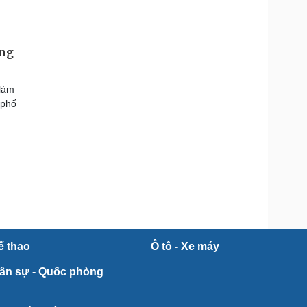
ơng
 làm
 phố
ể thao
Ô tô - Xe máy
ân sự - Quốc phòng