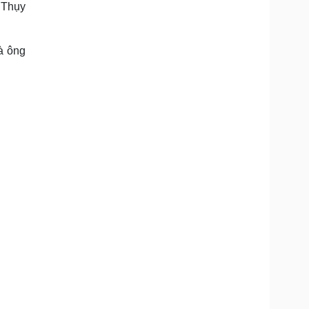
 Thụy
Doanh nghiệp 24h
Tin Công nghệ
Doanh nhân
Trải nghiệm
ì cộng đồng
Chuyển đổi số
à ông
u lịch
Podcast
Tư vấn
Câu chuyện thời sự
Săn Tour
Đọc truyện đêm khuya
heck-in
Cửa sổ tình yêu
Kể chuyện cho bé
Hạt giống tâm hồn