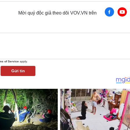
Mời quý độc giả theo dõi VOV.VN trên
ms of Service
apply.
Gửi tin