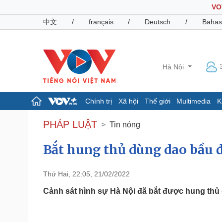
VO
中文
/
français
/
Deutsch
/
Bahas
Hà Nội
Chính trị
Xã hội
Thế giới
Multimedia
K
Chính trị
Xã hội
PHÁP LUẬT
Tin nóng
Đảng
Tin 24h
Tổ chức nhân sự
Dự báo thời tiết
Bắt hung thủ dùng dao bầu
Quốc hội
Giáo dục
Nhận diện sự thật
Dấu ấn VOV
Thứ Hai, 22:05, 21/02/2022
Việc làm
Biển đảo
Cảnh sát hình sự Hà Nội đã bắt được hung th
Pháp luật
Quân sự - Quốc phòng
Vụ án
Vũ khí