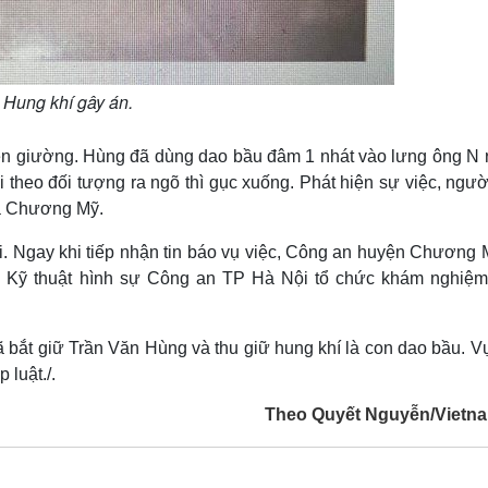
Hung khí gây án.
ên giường. Hùng đã dùng dao bầu đâm 1 nhát vào lưng ông N rồ
 theo đối tượng ra ngõ thì gục xuống. Phát hiện sự việc, ngườ
oa Chương Mỹ.
. Ngay khi tiếp nhận tin báo vụ việc, Công an huyện Chương 
 Kỹ thuật hình sự Công an TP Hà Nội tổ chức khám nghiệm
 bắt giữ Trần Văn Hùng và thu giữ hung khí là con dao bầu. V
 luật./.
Theo Quyết Nguyễn/Vietn