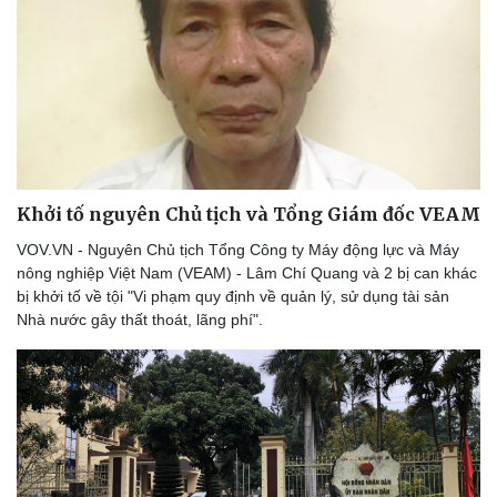
Khởi tố nguyên Chủ tịch và Tổng Giám đốc VEAM
Thể thao
Ô tô - Xe máy
VOV.VN - Nguyên Chủ tịch Tổng Công ty Máy động lực và Máy
Bóng đá
Ô tô
nông nghiệp Việt Nam (VEAM) - Lâm Chí Quang và 2 bị can khác
Lịch thi đấu bóng đá
Xe máy
bị khởi tố về tội "Vi phạm quy định về quản lý, sử dụng tài sản
Thế giới thể thao
Tư vấn
Nhà nước gây thất thoát, lãng phí".
eSports
Hậu trường