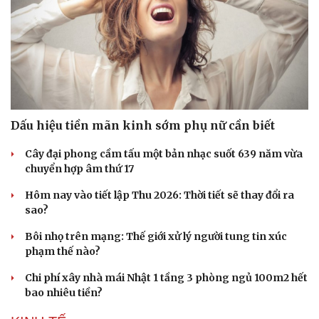
Dấu hiệu tiền mãn kinh sớm phụ nữ cần biết
Cây đại phong cầm tấu một bản nhạc suốt 639 năm vừa
Doanh nghiệp
Công nghệ
chuyển hợp âm thứ 17
Thông tin doanh nghiệp
Sành điệu
Hôm nay vào tiết lập Thu 2026: Thời tiết sẽ thay đổi ra
Doanh nghiệp 24h
Tin Công nghệ
sao?
Doanh nhân
Trải nghiệm
Vì cộng đồng
Chuyển đổi số
Bôi nhọ trên mạng: Thế giới xử lý người tung tin xúc
phạm thế nào?
Chi phí xây nhà mái Nhật 1 tầng 3 phòng ngủ 100m2 hết
bao nhiêu tiền?