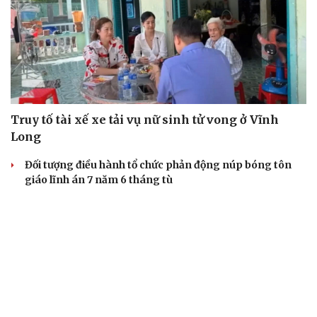
Truy tố tài xế xe tải vụ nữ sinh tử vong ở Vĩnh
Long
Đối tượng điều hành tổ chức phản động núp bóng tôn
giáo lĩnh án 7 năm 6 tháng tù
Vụ gian lận thi tại Tuyên Quang: Khởi tố thêm 2 người,
nâng tổng số lên 29 bị can
Đoàn Bảo Châu bị phạt 7 năm tù về hành vi tuyên truyền
chống Nhà nước
Truy tố Mr Pips, Shark Bình trong vụ án lừa đảo 1.600 tỷ
đồng