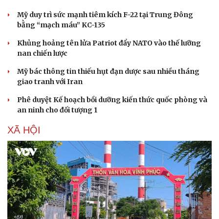
Mỹ duy trì sức mạnh tiêm kích F-22 tại Trung Đông
bằng “mạch máu” KC-135
Khủng hoảng tên lửa Patriot đẩy NATO vào thế lưỡng
nan chiến lược
Mỹ bác thông tin thiếu hụt đạn dược sau nhiều tháng
giao tranh với Iran
Phê duyệt Kế hoạch bồi dưỡng kiến thức quốc phòng và
Sức khỏe
Đời sống
an ninh cho đối tượng 1
Dinh dưỡng - món ngon
Nhà đẹp
XÃ HỘI
Cây thuốc
Blog
Sản phụ khoa
Tình yêu - Gia đình
Nhi khoa
Nam khoa
Làm đẹp - giảm cân
Phòng mạch online
Ăn sạch sống khỏe