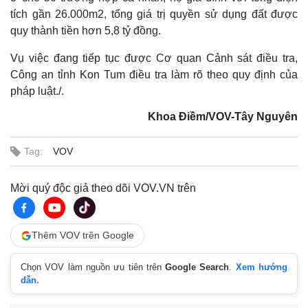
tích gần 26.000m2, tổng giá trị quyền sử dụng đất được
quy thành tiền hơn 5,8 tỷ đồng.
Vụ việc đang tiếp tục được Cơ quan Cảnh sát điều tra,
Công an tỉnh Kon Tum điều tra làm rõ theo quy định của
pháp luật./.
Khoa Điềm/VOV-Tây Nguyên
Tag:
VOV
Thế giới
Multimedia
Quan sát
Video
Mời quý độc giả theo dõi VOV.VN trên
Cuộc sống đó đây
Ảnh
Hồ sơ
E-Magazine
Infographic
Thêm VOV trên Google
Chọn VOV làm nguồn ưu tiên trên
Google Search
.
Xem hướng
dẫn.