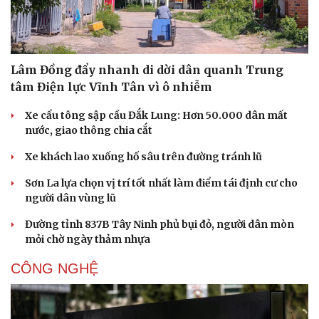
Lâm Đồng đẩy nhanh di dời dân quanh Trung
tâm Điện lực Vĩnh Tân vì ô nhiễm
Xe cẩu tông sập cầu Đắk Lung: Hơn 50.000 dân mất
nước, giao thông chia cắt
Xe khách lao xuống hố sâu trên đường tránh lũ
Sơn La lựa chọn vị trí tốt nhất làm điểm tái định cư cho
người dân vùng lũ
Đường tỉnh 837B Tây Ninh phủ bụi đỏ, người dân mòn
mỏi chờ ngày thảm nhựa
CÔNG NGHỆ