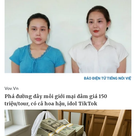
Kinh tế
Thị trường
Bất động sản
Giá vàng
Khởi nghiệp
Tiêu dùng
Tỷ giá
Chứng khoán
Giá cà phê