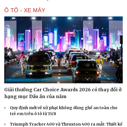
Ô TÔ - XE MÁY
Văn hóa
Giải trí
Giải thưởng Car Choice Awards 2026 có thay đổi ở
Sân khấu - Điện ảnh
Nghệ sĩ
hạng mục Dấu ấn của năm
Văn học
Thời trang
Âm nhạc
Sao Việt
Quy định mới về xử phạt không dùng ghế an toàn cho
Di sản
trẻ em trên ô tô từ 15/8
Triumph Tracker 400 và Thruxton 400 ra mắt: Thiết kế