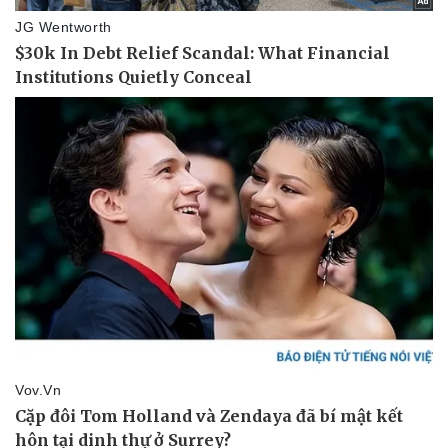
Pháp luật
Quân sự - Quốc phòng
Vụ án
Vũ khí
Tin nóng
Việt Nam
Tư vấn luật
Phân tích