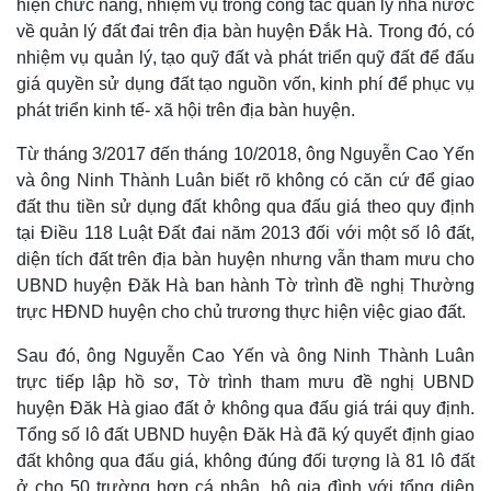
hiện chức năng, nhiệm vụ trong công tác quản lý nhà nước
về quản lý đất đai trên địa bàn huyện Đắk Hà. Trong đó, có
nhiệm vụ quản lý, tạo quỹ đất và phát triển quỹ đất để đấu
giá quyền sử dụng đất tạo nguồn vốn, kinh phí để phục vụ
phát triển kinh tế- xã hội trên địa bàn huyện.
Từ tháng 3/2017 đến tháng 10/2018, ông Nguyễn Cao Yến
và ông Ninh Thành Luân biết rõ không có căn cứ để giao
đất thu tiền sử dụng đất không qua đấu giá theo quy định
tại Điều 118 Luật Đất đai năm 2013 đối với một số lô đất,
diện tích đất trên địa bàn huyện nhưng vẫn tham mưu cho
UBND huyện Đăk Hà ban hành Tờ trình đề nghị Thường
trực HĐND huyện cho chủ trương thực hiện việc giao đất.
Sau đó, ông Nguyễn Cao Yến và ông Ninh Thành Luân
trực tiếp lập hồ sơ, Tờ trình tham mưu đề nghị UBND
huyện Đăk Hà giao đất ở không qua đấu giá trái quy định.
Tổng số lô đất UBND huyện Đăk Hà đã ký quyết định giao
đất không qua đấu giá, không đúng đối tượng là 81 lô đất
ở cho 50 trường hợp cá nhân, hộ gia đình với tổng diện