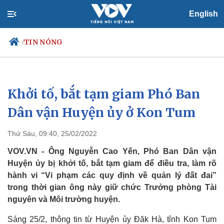
English
TIN NÓNG
/
Khởi tố, bắt tạm giam Phó Ban
Chính trị
Xã hội
Đảng
Tin 24h
Dân vận Huyện ủy ở Kon Tum
Tổ chức nhân sự
Dự báo thời tiết
Quốc hội
Giáo dục
Thứ Sáu, 09:40, 25/02/2022
Nhận diện sự thật
Dấu ấn VOV
Việc làm
VOV.VN - Ông Nguyễn Cao Yến, Phó Ban Dân vận
Biển đảo
Huyện ủy bị khởi tố, bắt tạm giam để điều tra, làm rõ
hành vi “Vi phạm các quy định về quản lý đất đai”
trong thời gian ông này giữ chức Trưởng phòng Tài
nguyên và Môi trường huyện.
Sáng 25/2, thông tin từ Huyện ủy Đăk Hà, tỉnh Kon Tum