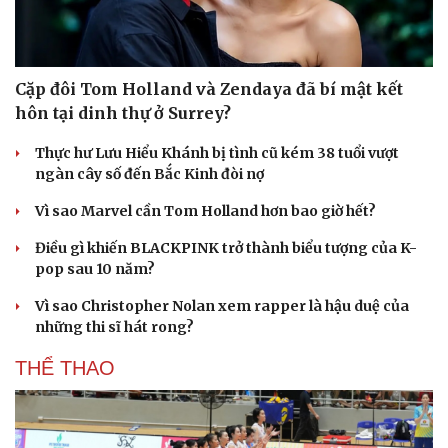
Cặp đôi Tom Holland và Zendaya đã bí mật kết
hôn tại dinh thự ở Surrey?
Thực hư Lưu Hiểu Khánh bị tình cũ kém 38 tuổi vượt
ngàn cây số đến Bắc Kinh đòi nợ
Vì sao Marvel cần Tom Holland hơn bao giờ hết?
Điều gì khiến BLACKPINK trở thành biểu tượng của K-
pop sau 10 năm?
Du lịch
Podcast
Vì sao Christopher Nolan xem rapper là hậu duệ của
Tư vấn
Câu chuyện thời sự
những thi sĩ hát rong?
Săn Tour
Đọc truyện đêm khuya
check-in
Cửa sổ tình yêu
THỂ THAO
Kể chuyện cho bé
Hạt giống tâm hồn